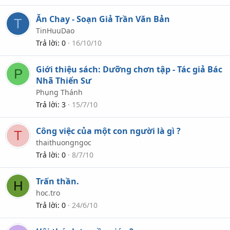
h
ó
Ăn Chay - Soạn Giả Trần Văn Bản
T
a
TinHuuDao
Trả lời
0
16/10/10
Giới thiệu sách: Dưỡng chơn tập - Tác giả Bác
P
Nhã Thiển Sư
Phụng Thánh
Trả lời
3
15/7/10
Công việc của một con người là gì ?
T
thaithuongngoc
Trả lời
0
8/7/10
Trấn thần.
H
hoc.tro
Trả lời
0
24/6/10