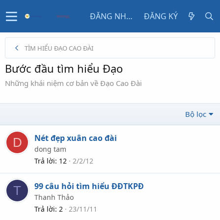
ĐĂNG NHẬP
ĐĂNG KÝ
TÌM HIỂU ĐẠO CAO ĐÀI
Bước đầu tìm hiểu Đạo
Những khái niệm cơ bản về Đạo Cao Đài
Bộ lọc
Nét đẹp xuân cao đài
D
dong tam
Trả lời
12
2/2/12
99 câu hỏi tìm hiểu ĐĐTKPĐ
T
Thanh Thảo
Trả lời
2
23/11/11