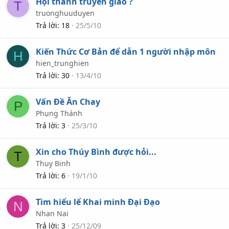
Hội thánh truyền giáo ?
T
truonghuuduyen
Trả lời
18
25/5/10
Kiến Thức Cơ Bản để dẫn 1 người nhập môn
H
hien_trunghien
Trả lời
30
13/4/10
Vấn Đề Ăn Chay
P
Phụng Thánh
Trả lời
3
25/3/10
Xin cho Thúy Bình được hỏi...
T
Thuy Binh
Trả lời
6
19/1/10
Tìm hiểu lể Khai minh Đại Đạo
N
Nhan Nai
Trả lời
3
25/12/09