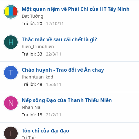
Một quan niệm về Phái Chi của HT Tây Ninh
Đạt Tường
Trả lời
20
12/10/11
Thắc mắc về sau cái chết là gì?
H
hien_trunghien
Trả lời
33
22/8/11
Chào huynh - Trao đổi về Ăn chay
T
thanhtuan_kdd
Trả lời
48
15/3/11
Nếp sống Đạo của Thanh Thiếu Niên
N
Nhan Nai
Trả lời
18
21/2/11
Tôn chỉ của đại đạo
T
Trí Tuệ