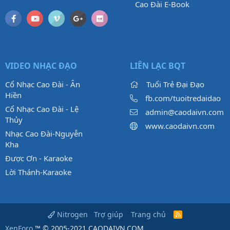
Cao Đài E-Book
VIDEO NHẠC ĐẠO
LIÊN LẠC BQT
Cổ Nhạc Cao Đài - Ân
Tuổi Trẻ Đại Đạo
Hiền
fb.com/tuoitredaidao
Cổ Nhạc Cao Đài - Lệ
admin@caodaivn.com
Thủy
www.caodaivn.com
Nhạc Cao Đài-Nguyễn
Kha
Được Ơn - Karaoke
Lời Thánh-Karaoke
Trợ giúp
Trang chủ
Nitrogen
R
S
XenForo
™ © 2005-2021 CAODAIVN.COM.