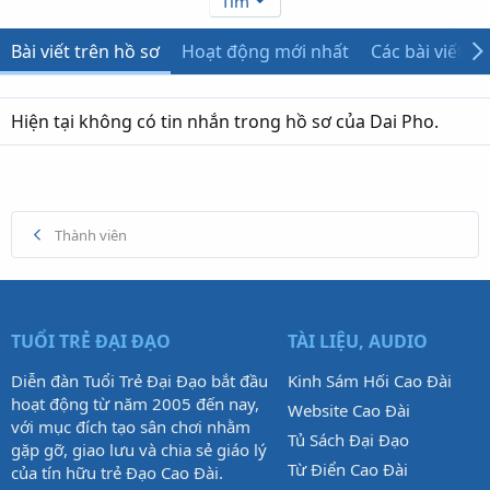
Tìm
Bài viết trên hồ sơ
Hoạt động mới nhất
Các bài viết
Hiện tại không có tin nhắn trong hồ sơ của Dai Pho.
Thành viên
TUỔI TRẺ ĐẠI ĐẠO
TÀI LIỆU, AUDIO
Diễn đàn Tuổi Trẻ Đại Đạo bắt đầu
Kinh Sám Hối Cao Đài
hoạt động từ năm 2005 đến nay,
Website Cao Đài
với mục đích tạo sân chơi nhằm
Tủ Sách Đại Đạo
gặp gỡ, giao lưu và chia sẻ giáo lý
Từ Điển Cao Đài
của tín hữu trẻ Đạo Cao Đài.