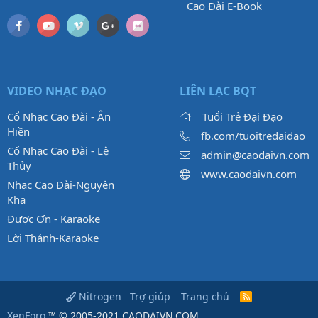
Cao Đài E-Book
VIDEO NHẠC ĐẠO
LIÊN LẠC BQT
Cổ Nhạc Cao Đài - Ân
Tuổi Trẻ Đại Đạo
Hiền
fb.com/tuoitredaidao
Cổ Nhạc Cao Đài - Lệ
admin@caodaivn.com
Thủy
www.caodaivn.com
Nhạc Cao Đài-Nguyễn
Kha
Được Ơn - Karaoke
Lời Thánh-Karaoke
Trợ giúp
Trang chủ
Nitrogen
R
S
XenForo
™ © 2005-2021 CAODAIVN.COM.