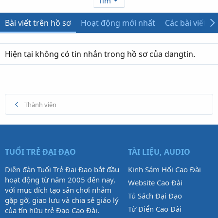
Tìm
Bài viết trên hồ sơ
Hoạt động mới nhất
Các bài viết
Hiện tại không có tin nhắn trong hồ sơ của dangtin.
Thành viên
TUỔI TRẺ ĐẠI ĐẠO
TÀI LIỆU, AUDIO
Diễn đàn Tuổi Trẻ Đại Đạo bắt đầu
Kinh Sám Hối Cao Đài
hoạt động từ năm 2005 đến nay,
Website Cao Đài
với mục đích tạo sân chơi nhằm
Tủ Sách Đại Đạo
gặp gỡ, giao lưu và chia sẻ giáo lý
Từ Điển Cao Đài
của tín hữu trẻ Đạo Cao Đài.