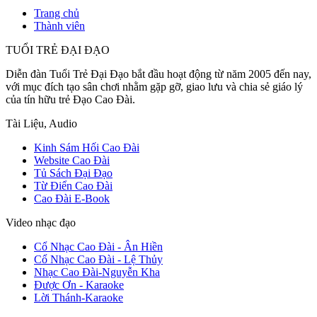
Trang chủ
Thành viên
TUỔI TRẺ ĐẠI ĐẠO
Diễn đàn Tuổi Trẻ Đại Đạo bắt đầu hoạt động từ năm 2005 đến nay,
với mục đích tạo sân chơi nhằm gặp gỡ, giao lưu và chia sẻ giáo lý
của tín hữu trẻ Đạo Cao Đài.
Tài Liệu, Audio
Kinh Sám Hối Cao Đài
Website Cao Đài
Tủ Sách Đại Đạo
Từ Điển Cao Đài
Cao Đài E-Book
Video nhạc đạo
Cổ Nhạc Cao Đài - Ân Hiền
Cổ Nhạc Cao Đài - Lệ Thủy
Nhạc Cao Đài-Nguyễn Kha
Được Ơn - Karaoke
Lời Thánh-Karaoke