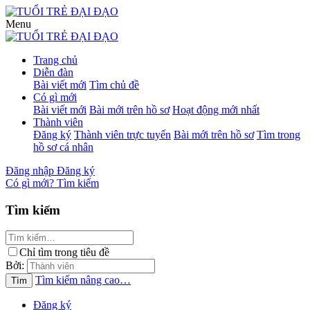
Menu
Trang chủ
Diễn đàn
Bài viết mới
Tìm chủ đề
Có gì mới
Bài viết mới
Bài mới trên hồ sơ
Hoạt động mới nhất
Thành viên
Đăng ký
Thành viên trực tuyến
Bài mới trên hồ sơ
Tìm trong
hồ sơ cá nhân
Đăng nhập
Đăng ký
Có gì mới?
Tìm kiếm
Tìm kiếm
Chỉ tìm trong tiêu đề
Bởi:
Tìm kiếm nâng cao…
Tìm
Đăng ký