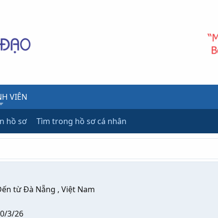
H VIÊN
ên hồ sơ
Tìm trong hồ sơ cá nhân
ến từ
Đà Nẵng , Việt Nam
0/3/26