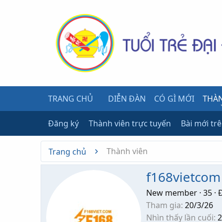
TRANG CHỦ
DIỄN ĐÀN
CÓ GÌ MỚI
THÀN
Đăng ký
Thành viên trực tuyến
Bài mới tr
Thành viên
Trang chủ
f168vietcom
New member
·
35
·
Đ
Tham gia
20/3/26
Nhìn thấy lần cuối
2