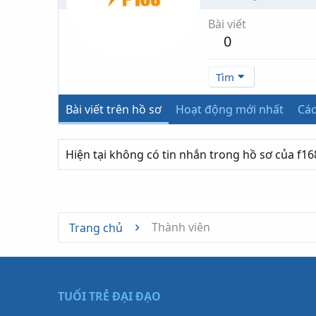
Bài viết
0
Tìm
Bài viết trên hồ sơ
Hoạt động mới nhất
Các
Hiện tại không có tin nhắn trong hồ sơ của f1
Thành viên
Trang chủ
TUỔI TRẺ ĐẠI ĐẠO