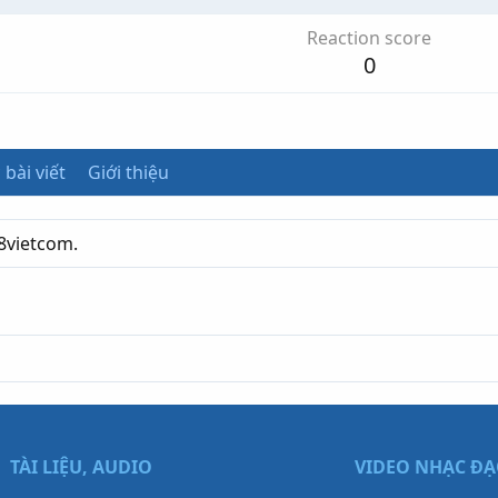
Reaction score
0
 bài viết
Giới thiệu
68vietcom.
TÀI LIỆU, AUDIO
VIDEO NHẠC Đ