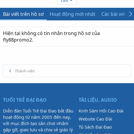
Tìm
Bài viết trên hồ sơ
Hoạt động mới nhất
Các bài viết
Hiện tại không có tin nhắn trong hồ sơ của
fly88promo2.
Thành viên
TUỔI TRẺ ĐẠI ĐẠO
TÀI LIỆU, AUDIO
Diễn đàn Tuổi Trẻ Đại Đạo bắt đầu
Kinh Sám Hối Cao Đài
hoạt động từ năm 2005 đến nay,
Website Cao Đài
với mục đích tạo sân chơi nhằm
Tủ Sách Đại Đạo
gặp gỡ, giao lưu và chia sẻ giáo lý