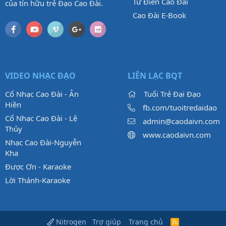
Từ Điển Cao Đài
của tín hữu trẻ Đạo Cao Đài.
Cao Đài E-Book
VIDEO NHẠC ĐẠO
LIÊN LẠC BQT
Cổ Nhạc Cao Đài - Ân
Tuổi Trẻ Đại Đạo
Hiền
fb.com/tuoitredaidao
Cổ Nhạc Cao Đài - Lệ
admin@caodaivn.com
Thủy
www.caodaivn.com
Nhạc Cao Đài-Nguyễn
Kha
Được Ơn - Karaoke
Lời Thánh-Karaoke
Trợ giúp
Trang chủ
Nitrogen
R