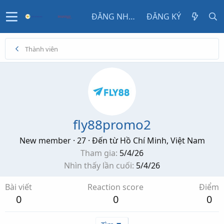
ĐĂNG NHẬP
ĐĂNG KÝ
Thành viên
fly88promo2
New member
·
27
·
Đến từ
Hồ Chí Minh, Việt Nam
Tham gia
5/4/26
Nhìn thấy lần cuối
5/4/26
Bài viết
Reaction score
Điểm
0
0
0