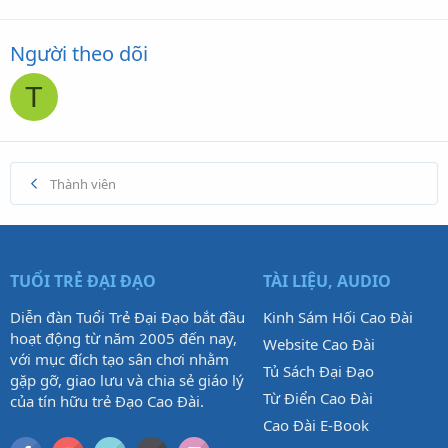
Người theo dõi
T
Thành viên
TUỔI TRẺ ĐẠI ĐẠO
TÀI LIỆU, AUDIO
Diễn đàn Tuổi Trẻ Đại Đạo bắt đầu
Kinh Sám Hối Cao Đài
hoạt động từ năm 2005 đến nay,
Website Cao Đài
với mục đích tạo sân chơi nhằm
Tủ Sách Đại Đạo
gặp gỡ, giao lưu và chia sẻ giáo lý
Từ Điển Cao Đài
của tín hữu trẻ Đạo Cao Đài.
Cao Đài E-Book