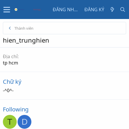
ĐĂNG NHẬP
ĐĂNG KÝ
Thành viên
hien_trunghien
Địa chỉ
tp hcm
Chữ ký
-^0^-
Following
T
D