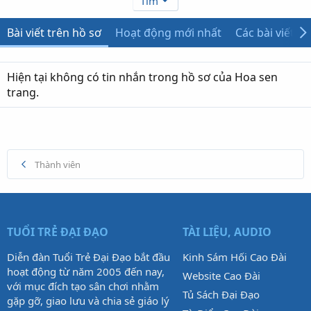
Tìm
Bài viết trên hồ sơ
Hoạt động mới nhất
Các bài viết
Hiện tại không có tin nhắn trong hồ sơ của Hoa sen
trang.
Thành viên
TUỔI TRẺ ĐẠI ĐẠO
TÀI LIỆU, AUDIO
Diễn đàn Tuổi Trẻ Đại Đạo bắt đầu
Kinh Sám Hối Cao Đài
hoạt động từ năm 2005 đến nay,
Website Cao Đài
với mục đích tạo sân chơi nhằm
Tủ Sách Đại Đạo
gặp gỡ, giao lưu và chia sẻ giáo lý