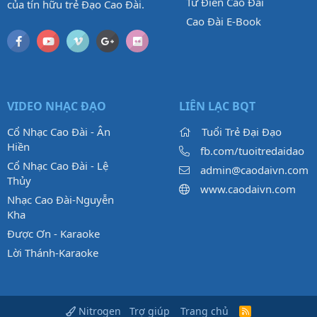
Từ Điển Cao Đài
của tín hữu trẻ Đạo Cao Đài.
Cao Đài E-Book
VIDEO NHẠC ĐẠO
LIÊN LẠC BQT
Cổ Nhạc Cao Đài - Ân
Tuổi Trẻ Đại Đạo
Hiền
fb.com/tuoitredaidao
Cổ Nhạc Cao Đài - Lệ
admin@caodaivn.com
Thủy
www.caodaivn.com
Nhạc Cao Đài-Nguyễn
Kha
Được Ơn - Karaoke
Lời Thánh-Karaoke
Trợ giúp
Trang chủ
Nitrogen
R