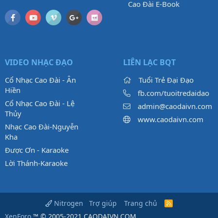
Cao Đài E-Book
VIDEO NHẠC ĐẠO
LIÊN LẠC BQT
Cổ Nhạc Cao Đài - Ân
Tuổi Trẻ Đại Đạo
Hiền
fb.com/tuoitredaidao
Cổ Nhạc Cao Đài - Lệ
admin@caodaivn.com
Thủy
www.caodaivn.com
Nhạc Cao Đài-Nguyễn
Kha
Được Ơn - Karaoke
Lời Thánh-Karaoke
Trợ giúp
Trang chủ
Nitrogen
R
S
XenForo
™ © 2005-2021 CAODAIVN.COM.