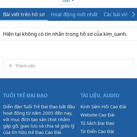
Tìm
Bài viết trên hồ sơ
Hoạt động mới nhất
Các bài viết
Hiện tại không có tin nhắn trong hồ sơ của kim_oanh.
Thành viên
TUỔI TRẺ ĐẠI ĐẠO
TÀI LIỆU, AUDIO
Diễn đàn Tuổi Trẻ Đại Đạo bắt đầu
Kinh Sám Hối Cao Đài
hoạt động từ năm 2005 đến nay,
Website Cao Đài
với mục đích tạo sân chơi nhằm
Tủ Sách Đại Đạo
gặp gỡ, giao lưu và chia sẻ giáo lý
Từ Điển Cao Đài
của tín hữu trẻ Đạo Cao Đài.