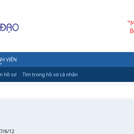
H VIÊN
ên hồ sơ
Tìm trong hồ sơ cá nhân
7/6/12