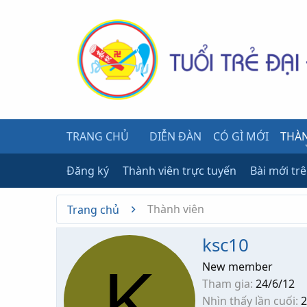
TRANG CHỦ
DIỄN ĐÀN
CÓ GÌ MỚI
THÀN
Đăng ký
Thành viên trực tuyến
Bài mới tr
Thành viên
Trang chủ
ksc10
K
New member
Tham gia
24/6/12
Nhìn thấy lần cuối
2