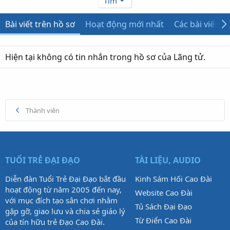
Tìm
Bài viết trên hồ sơ
Hoạt động mới nhất
Các bài viết
Hiện tại không có tin nhắn trong hồ sơ của Lãng tử.
Thành viên
TUỔI TRẺ ĐẠI ĐẠO
TÀI LIỆU, AUDIO
Diễn đàn Tuổi Trẻ Đại Đạo bắt đầu
Kinh Sám Hối Cao Đài
hoạt động từ năm 2005 đến nay,
Website Cao Đài
với mục đích tạo sân chơi nhằm
Tủ Sách Đại Đạo
gặp gỡ, giao lưu và chia sẻ giáo lý
Từ Điển Cao Đài
của tín hữu trẻ Đạo Cao Đài.