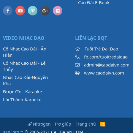
Cao Đài E-Book
VIDEO NHẠC ĐẠO
LIÊN LẠC BQT
Cổ Nhạc Cao Đài - Ân
Tuổi Trẻ Đại Đạo
Hiền
fb.com/tuoitredaidao
Cổ Nhạc Cao Đài - Lệ
admin@caodaivn.com
Thủy
www.caodaivn.com
Nhạc Cao Đài-Nguyễn
Kha
Được Ơn - Karaoke
Lời Thánh-Karaoke
Trợ giúp
Trang chủ
Nitrogen
R
S
XenForo
™ © 2005-2021 CAODAIVN.COM.