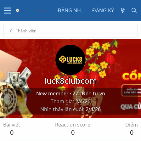
ĐĂNG NHẬP
ĐĂNG KÝ
Thành viên
luck8clubcom
New member
·
27
·
Đến từ
vn
Tham gia
2/4/26
Nhìn thấy lần cuối
2/4/26
Bài viết
Reaction score
Điểm
0
0
0