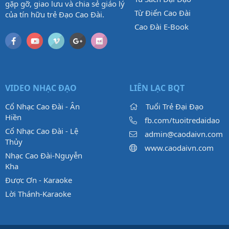
gặp gỡ, giao lưu và chia sẻ giáo lý
Từ Điển Cao Đài
của tín hữu trẻ Đạo Cao Đài.
Cao Đài E-Book
VIDEO NHẠC ĐẠO
LIÊN LẠC BQT
Cổ Nhạc Cao Đài - Ân
Tuổi Trẻ Đại Đạo
Hiền
fb.com/tuoitredaidao
Cổ Nhạc Cao Đài - Lệ
admin@caodaivn.com
Thủy
www.caodaivn.com
Nhạc Cao Đài-Nguyễn
Kha
Được Ơn - Karaoke
Lời Thánh-Karaoke