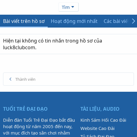
Tìm
Bài viết trên hồ sơ
Hoạt động mới nhất
Các bài viết
Hiện tại không có tin nhắn trong hồ sơ của
luck8clubcom.
Thành viên
TUỔI TRẺ ĐẠI ĐẠO
TÀI LIỆU, AUDIO
Diễn đàn Tuổi Trẻ Đại Đạo bắt đầu
Kinh Sám Hối Cao Đài
hoạt động từ năm 2005 đến nay,
Website Cao Đài
với mục đích tạo sân chơi nhằm
Tủ Sách Đại Đạo