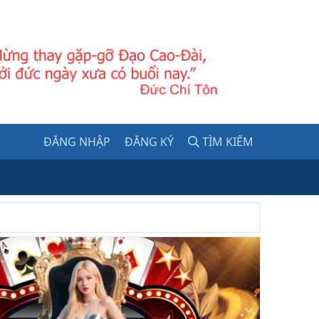
ĐĂNG NHẬP
ĐĂNG KÝ
TÌM KIẾM