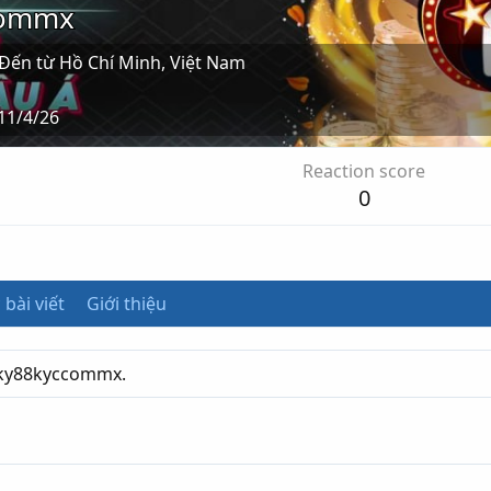
commx
Đến từ
Hồ Chí Minh, Việt Nam
11/4/26
Reaction score
0
 bài viết
Giới thiệu
ucky88kyccommx.