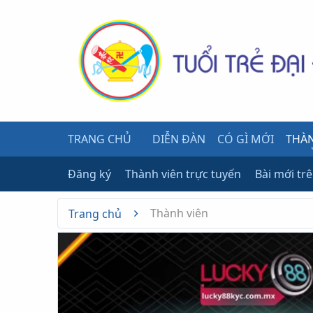
TRANG CHỦ
DIỄN ĐÀN
CÓ GÌ MỚI
THÀN
Đăng ký
Thành viên trực tuyến
Bài mới tr
Thành viên
Trang chủ