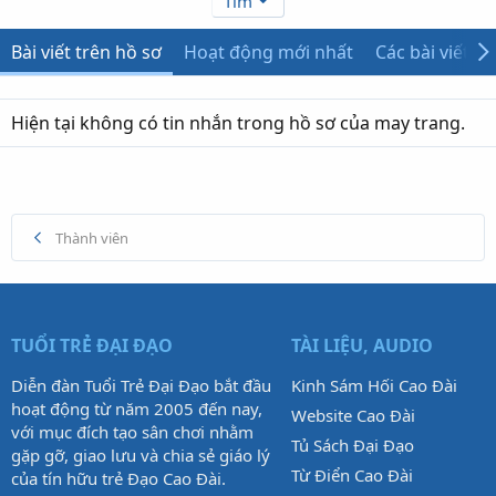
Tìm
Bài viết trên hồ sơ
Hoạt động mới nhất
Các bài viết
Hiện tại không có tin nhắn trong hồ sơ của may trang.
Thành viên
TUỔI TRẺ ĐẠI ĐẠO
TÀI LIỆU, AUDIO
Diễn đàn Tuổi Trẻ Đại Đạo bắt đầu
Kinh Sám Hối Cao Đài
hoạt động từ năm 2005 đến nay,
Website Cao Đài
với mục đích tạo sân chơi nhằm
Tủ Sách Đại Đạo
gặp gỡ, giao lưu và chia sẻ giáo lý
Từ Điển Cao Đài
của tín hữu trẻ Đạo Cao Đài.