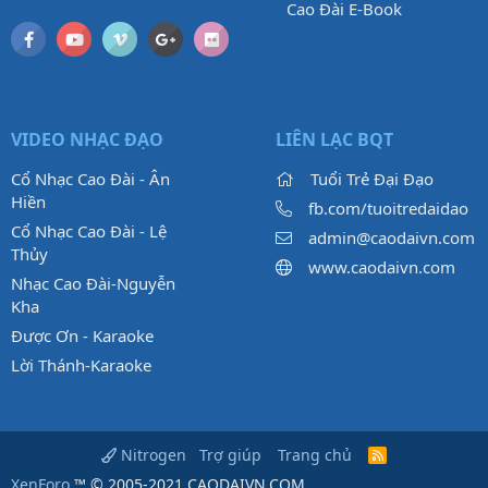
Cao Đài E-Book
VIDEO NHẠC ĐẠO
LIÊN LẠC BQT
Cổ Nhạc Cao Đài - Ân
Tuổi Trẻ Đại Đạo
Hiền
fb.com/tuoitredaidao
Cổ Nhạc Cao Đài - Lệ
admin@caodaivn.com
Thủy
www.caodaivn.com
Nhạc Cao Đài-Nguyễn
Kha
Được Ơn - Karaoke
Lời Thánh-Karaoke
Trợ giúp
Trang chủ
Nitrogen
R
S
XenForo
™ © 2005-2021 CAODAIVN.COM.