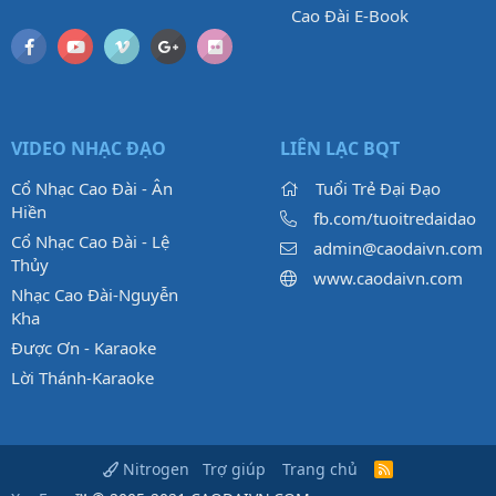
Cao Đài E-Book
VIDEO NHẠC ĐẠO
LIÊN LẠC BQT
Cổ Nhạc Cao Đài - Ân
Tuổi Trẻ Đại Đạo
Hiền
fb.com/tuoitredaidao
Cổ Nhạc Cao Đài - Lệ
admin@caodaivn.com
Thủy
www.caodaivn.com
Nhạc Cao Đài-Nguyễn
Kha
Được Ơn - Karaoke
Lời Thánh-Karaoke
Trợ giúp
Trang chủ
Nitrogen
R
S