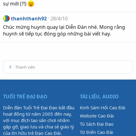
sự mới (?!)
thanhthanh92
28/4/10
Chúc mừng huynh quay lại Diễn Đàn nhé. Mong rằng
huynh sẽ tiếp tục đóng góp những bài viết hay.
Thành viên
TUỔI TRẺ ĐẠI ĐẠO
TÀI LIỆU, AUDIO
Diễn đàn Tuổi Trẻ Đại Đạo bắt đầu
Kinh Sám Hối Cao Đài
hoạt động từ năm 2005 đến nay,
Website Cao Đài
với mục đích tạo sân chơi nhằm
Tủ Sách Đại Đạo
gặp gỡ, giao lưu và chia sẻ giáo lý
Từ Điển Cao Đài
của tín hữu trẻ Đạo Cao Đài.