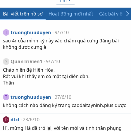
Tìm
Bài viết trên hồ sơ
Hoạt động mới nhất
Các bài viết
truonghuuduyen
9/7/10
T
sao 4r của mình kỳ này vào chậm quá cưng đăng bài
không được cưng à
QuanTriVien1
9/7/10
Chào hiền đệ Hiền Hòa,
Rất vui khi thấy em có mặt tại diễn đàn.
Thân
truonghuuduyen
27/6/10
T
không cách nào dăng ký trang caodaitayninh.plus được
dtcl
23/6/10
D
Hì, mừng Hà đã trở lại, với tên mới và tinh thần phụng