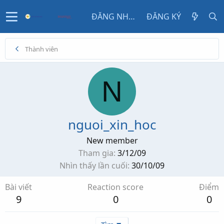
ĐĂNG NHẬP
ĐĂNG KÝ
Thành viên
N
nguoi_xin_hoc
New member
Tham gia
3/12/09
Nhìn thấy lần cuối
30/10/09
Bài viết
Reaction score
Điểm
9
0
0