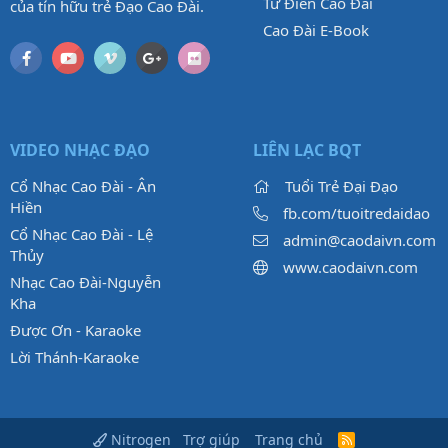
Từ Điển Cao Đài
của tín hữu trẻ Đạo Cao Đài.
Cao Đài E-Book
VIDEO NHẠC ĐẠO
LIÊN LẠC BQT
Cổ Nhạc Cao Đài - Ân
Tuổi Trẻ Đại Đạo
Hiền
fb.com/tuoitredaidao
Cổ Nhạc Cao Đài - Lệ
admin@caodaivn.com
Thủy
www.caodaivn.com
Nhạc Cao Đài-Nguyễn
Kha
Được Ơn - Karaoke
Lời Thánh-Karaoke
Trợ giúp
Trang chủ
Nitrogen
R