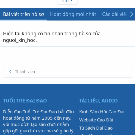
Tìm
Bài viết trên hồ sơ
Hoạt động mới nhất
Các bài viết
Hiện tại không có tin nhắn trong hồ sơ của
nguoi_xin_hoc.
Thành viên
TUỔI TRẺ ĐẠI ĐẠO
TÀI LIỆU, AUDIO
Diễn đàn Tuổi Trẻ Đại Đạo bắt đầu
Kinh Sám Hối Cao Đài
hoạt động từ năm 2005 đến nay,
Website Cao Đài
với mục đích tạo sân chơi nhằm
Tủ Sách Đại Đạo
gặp gỡ, giao lưu và chia sẻ giáo lý