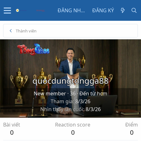
ĐĂNG NHẬP
ĐĂNG KÝ
Thành viên
quocdungtongga88
New member
·
36
·
Đến từ
hcm
Tham gia
8/3/26
Nhìn thấy lần cuối
8/3/26
Bài viết
Reaction score
Điểm
0
0
0