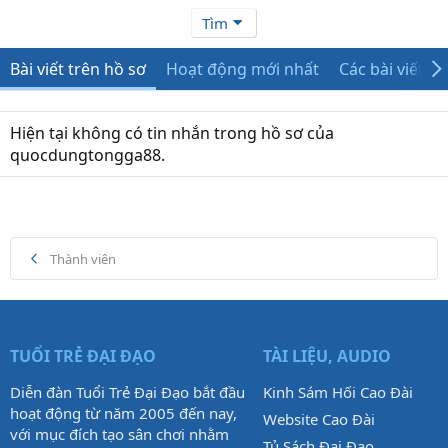
Tìm
Bài viết trên hồ sơ
Hoạt động mới nhất
Các bài viết
Hiện tại không có tin nhắn trong hồ sơ của
quocdungtongga88.
Thành viên
TUỔI TRẺ ĐẠI ĐẠO
TÀI LIỆU, AUDIO
Diễn đàn Tuổi Trẻ Đại Đạo bắt đầu
Kinh Sám Hối Cao Đài
hoạt động từ năm 2005 đến nay,
Website Cao Đài
với mục đích tạo sân chơi nhằm
Tủ Sách Đại Đạo