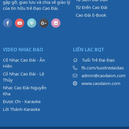
gặp gỡ, giao lưu và chia sẻ giáo lý
Từ Điển Cao Đài
của tín hữu trẻ Đạo Cao Đài.
Cao Đài E-Book
VIDEO NHẠC ĐẠO
LIÊN LẠC BQT
Cổ Nhạc Cao Đài - Ân
Tuổi Trẻ Đại Đạo
Hiền
fb.com/tuoitredaidao
Cổ Nhạc Cao Đài - Lệ
admin@caodaivn.com
Thủy
www.caodaivn.com
Nhạc Cao Đài-Nguyễn
Kha
Được Ơn - Karaoke
Lời Thánh-Karaoke