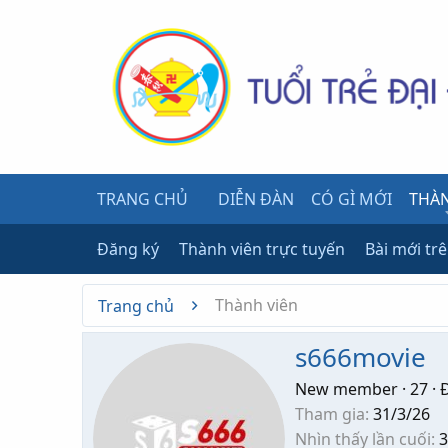
TRANG CHỦ
DIỄN ĐÀN
CÓ GÌ MỚI
THÀN
Đăng ký
Thành viên trực tuyến
Bài mới tr
Thành viên
Trang chủ
s666movie
New member
·
27
·
Đ
Tham gia
31/3/26
Nhìn thấy lần cuối
3