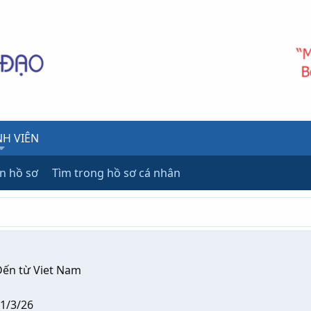
H VIÊN
ên hồ sơ
Tìm trong hồ sơ cá nhân
ến từ
Viet Nam
1/3/26