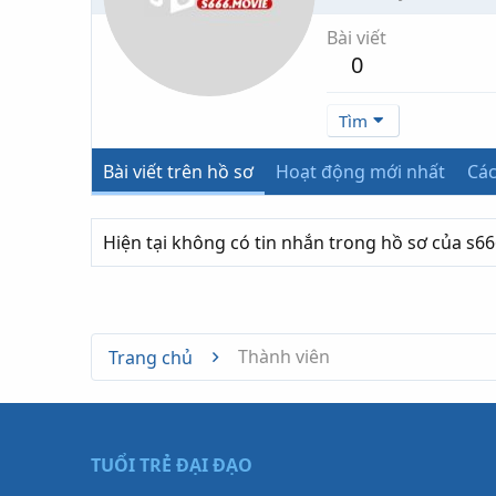
Bài viết
0
Tìm
Bài viết trên hồ sơ
Hoạt động mới nhất
Các
Hiện tại không có tin nhắn trong hồ sơ của s6
Thành viên
Trang chủ
TUỔI TRẺ ĐẠI ĐẠO