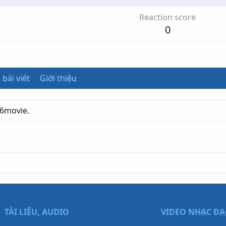
Reaction score
0
 bài viết
Giới thiệu
66movie.
TÀI LIỆU, AUDIO
VIDEO NHẠC Đ