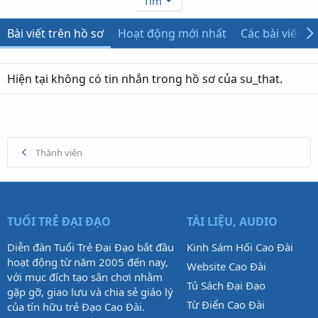
Tìm
Bài viết trên hồ sơ
Hoạt động mới nhất
Các bài viết
Hiện tại không có tin nhắn trong hồ sơ của su_that.
Thành viên
TUỔI TRẺ ĐẠI ĐẠO
TÀI LIỆU, AUDIO
Diễn đàn Tuổi Trẻ Đại Đạo bắt đầu
Kinh Sám Hối Cao Đài
hoạt động từ năm 2005 đến nay,
Website Cao Đài
với mục đích tạo sân chơi nhằm
Tủ Sách Đại Đạo
gặp gỡ, giao lưu và chia sẻ giáo lý
Từ Điển Cao Đài
của tín hữu trẻ Đạo Cao Đài.