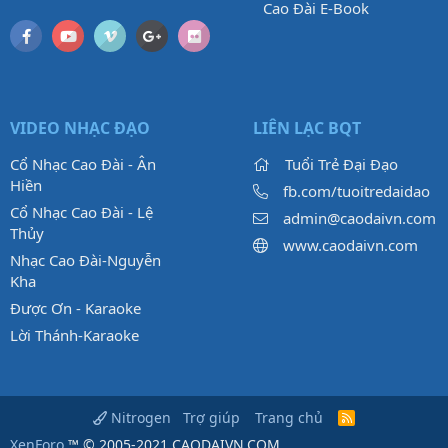
Cao Đài E-Book
VIDEO NHẠC ĐẠO
LIÊN LẠC BQT
Cổ Nhạc Cao Đài - Ân
Tuổi Trẻ Đại Đạo
Hiền
fb.com/tuoitredaidao
Cổ Nhạc Cao Đài - Lệ
admin@caodaivn.com
Thủy
www.caodaivn.com
Nhạc Cao Đài-Nguyễn
Kha
Được Ơn - Karaoke
Lời Thánh-Karaoke
Trợ giúp
Trang chủ
Nitrogen
R
S
XenForo
™ © 2005-2021 CAODAIVN.COM.