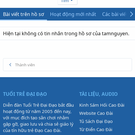
Tìm
Bài viết trên hồ sơ
Hoạt động mới nhất
Các bài viết
Hiện tại không có tin nhắn trong hồ sơ của tamnguyen.
Thành viên
TUỔI TRẺ ĐẠI ĐẠO
TÀI LIỆU, AUDIO
Diễn đàn Tuổi Trẻ Đại Đạo bắt đầu
Kinh Sám Hối Cao Đài
hoạt động từ năm 2005 đến nay,
Website Cao Đài
với mục đích tạo sân chơi nhằm
Tủ Sách Đại Đạo
gặp gỡ, giao lưu và chia sẻ giáo lý
Từ Điển Cao Đài
của tín hữu trẻ Đạo Cao Đài.