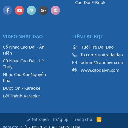
Cao Đài E-Book
VIDEO NHẠC ĐẠO
LIÊN LẠC BQT
Cổ Nhạc Cao Đài - Ân
Tuổi Trẻ Đại Đạo
Hiền
fb.com/tuoitredaidao
Cổ Nhạc Cao Đài - Lệ
admin@caodaivn.com
Thủy
www.caodaivn.com
Nhạc Cao Đài-Nguyễn
Kha
Được Ơn - Karaoke
Lời Thánh-Karaoke
Trợ giúp
Trang chủ
Nitrogen
R
S
XenForo
™ © 2005-2021 CAODAIVN.COM.