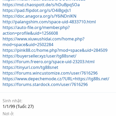
https://md.chaospott.de/s/hDuBpqSOa
https://pad.flipdot.org/s/O4iBgxJs1
https://doc.anagora.org/s/Y6iNDnlKN
http://palangshim.com/space-uid-4833710.html
https://auto-file.org/member.php?
action=profile&uid=1256608
https://www.xiuwushidai.com/home.php?
mod=space&uid=2502284
https://pink88.cc/home.php?mod=space&uid=284509
https://buyerseller.xyz/user/tg88snet/
https://forum.freero.org/space-uid-23203.html
https://tinyurl.com/tg88snet
https://forums.wincustomize.com/user/7616296
https://www.depechemode.cz/?URL=https://tg88s.net/
https://forums.stardock.com/user/7616296
Sinh nhật
1/1/99 (Tuổi: 27)
Nơi ở