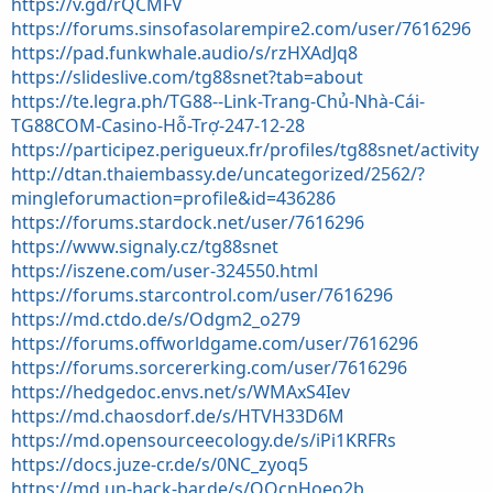
https://v.gd/rQCMFV
https://forums.sinsofasolarempire2.com/user/7616296
https://pad.funkwhale.audio/s/rzHXAdJq8
https://slideslive.com/tg88snet?tab=about
https://te.legra.ph/TG88--Link-Trang-Chủ-Nhà-Cái-
TG88COM-Casino-Hỗ-Trợ-247-12-28
https://participez.perigueux.fr/profiles/tg88snet/activity
http://dtan.thaiembassy.de/uncategorized/2562/?
mingleforumaction=profile&id=436286
https://forums.stardock.net/user/7616296
https://www.signaly.cz/tg88snet
https://iszene.com/user-324550.html
https://forums.starcontrol.com/user/7616296
https://md.ctdo.de/s/Odgm2_o279
https://forums.offworldgame.com/user/7616296
https://forums.sorcererking.com/user/7616296
https://hedgedoc.envs.net/s/WMAxS4Iev
https://md.chaosdorf.de/s/HTVH33D6M
https://md.opensourceecology.de/s/iPi1KRFRs
https://docs.juze-cr.de/s/0NC_zyoq5
https://md.un-hack-bar.de/s/OOcnHoeo2b