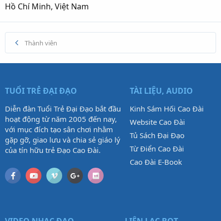
Hồ Chí Minh, Việt Nam
Thành viên
TUỔI TRẺ ĐẠI ĐẠO
TÀI LIỆU, AUDIO
Diễn đàn Tuổi Trẻ Đại Đạo bắt đầu
Kinh Sám Hối Cao Đài
hoạt động từ năm 2005 đến nay,
Website Cao Đài
với mục đích tạo sân chơi nhằm
Tủ Sách Đại Đạo
gặp gỡ, giao lưu và chia sẻ giáo lý
Từ Điển Cao Đài
của tín hữu trẻ Đạo Cao Đài.
Cao Đài E-Book