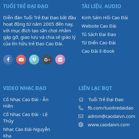
TUỔI TRẺ ĐẠI ĐẠO
TÀI LIỆU, AUDIO
Diễn đàn Tuổi Trẻ Đại Đạo bắt đầu
Kinh Sám Hối Cao Đài
hoạt động từ năm 2005 đến nay,
Website Cao Đài
với mục đích tạo sân chơi nhằm
Tủ Sách Đại Đạo
gặp gỡ, giao lưu và chia sẻ giáo lý
Từ Điển Cao Đài
của tín hữu trẻ Đạo Cao Đài.
Cao Đài E-Book
VIDEO NHẠC ĐẠO
LIÊN LẠC BQT
Cổ Nhạc Cao Đài - Ân
Tuổi Trẻ Đại Đạo
Hiền
fb.com/tuoitredaidao
Cổ Nhạc Cao Đài - Lệ
admin@caodaivn.com
Thủy
www.caodaivn.com
Nhạc Cao Đài-Nguyễn
Kha