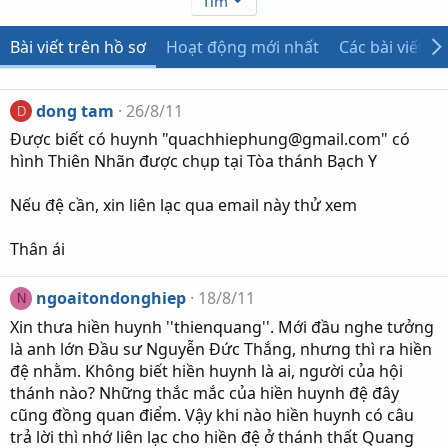
Tìm
Bài viết trên hồ sơ
Hoạt động mới nhất
Các bài viết
dong tam
26/8/11
D
Được biết có huynh "quachhiephung@gmail.com" có
hình Thiên Nhãn được chụp tại Tòa thánh Bạch Y
Nếu đệ cần, xin liên lạc qua email này thử xem
Thân ái
ngoaitondonghiep
18/8/11
N
Xin thưa hiền huynh ''thienquang''. Mới đầu nghe tưởng
là anh lớn Đầu sư Nguyễn Đức Thắng, nhưng thì ra hiền
đệ nhằm. Không biết hiền huynh là ai, người của hội
thánh nào? Những thắc mắc của hiền huynh đệ đây
cũng đồng quan điểm. Vậy khi nào hiền huynh có câu
trả lời thì nhớ liên lạc cho hiền đệ ở thánh thất Quang