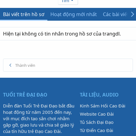
Tìm
Bài viết trên hồ sơ
Hoạt động mới nhất
Các bài viết
Hiện tại không có tin nhắn trong hồ sơ của trangdl.
Thành viên
TUỔI TRẺ ĐẠI ĐẠO
TÀI LIỆU, AUDIO
Diễn đàn Tuổi Trẻ Đại Đạo bắt đầu
Kinh Sám Hối Cao Đài
hoạt động từ năm 2005 đến nay,
Website Cao Đài
với mục đích tạo sân chơi nhằm
Tủ Sách Đại Đạo
gặp gỡ, giao lưu và chia sẻ giáo lý
Từ Điển Cao Đài
của tín hữu trẻ Đạo Cao Đài.