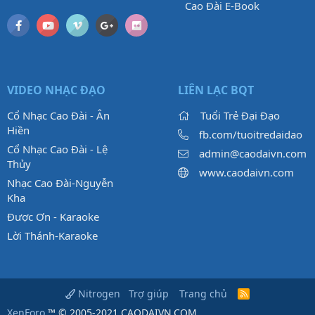
Cao Đài E-Book
VIDEO NHẠC ĐẠO
LIÊN LẠC BQT
Cổ Nhạc Cao Đài - Ân
Tuổi Trẻ Đại Đạo
Hiền
fb.com/tuoitredaidao
Cổ Nhạc Cao Đài - Lệ
admin@caodaivn.com
Thủy
www.caodaivn.com
Nhạc Cao Đài-Nguyễn
Kha
Được Ơn - Karaoke
Lời Thánh-Karaoke
Trợ giúp
Trang chủ
Nitrogen
R
S
XenForo
™ © 2005-2021 CAODAIVN.COM.