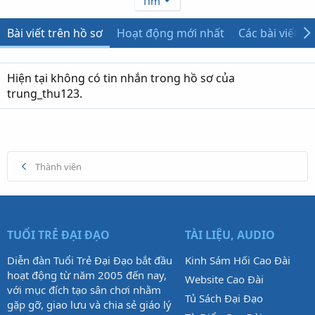
Tìm
Bài viết trên hồ sơ
Hoạt động mới nhất
Các bài viết
Hiện tại không có tin nhắn trong hồ sơ của
trung_thu123.
Thành viên
TUỔI TRẺ ĐẠI ĐẠO
TÀI LIỆU, AUDIO
Diễn đàn Tuổi Trẻ Đại Đạo bắt đầu
Kinh Sám Hối Cao Đài
hoạt động từ năm 2005 đến nay,
Website Cao Đài
với mục đích tạo sân chơi nhằm
Tủ Sách Đại Đạo
gặp gỡ, giao lưu và chia sẻ giáo lý