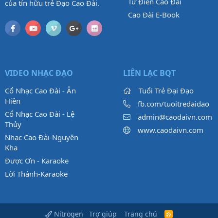
Từ Điển Cao Đài
của tín hữu trẻ Đạo Cao Đài.
Cao Đài E-Book
VIDEO NHẠC ĐẠO
LIÊN LẠC BQT
Cổ Nhạc Cao Đài - Ân
Tuổi Trẻ Đại Đạo
Hiền
fb.com/tuoitredaidao
Cổ Nhạc Cao Đài - Lệ
admin@caodaivn.com
Thủy
www.caodaivn.com
Nhạc Cao Đài-Nguyễn
Kha
Được Ơn - Karaoke
Lời Thánh-Karaoke
Trợ giúp
Trang chủ
Nitrogen
R