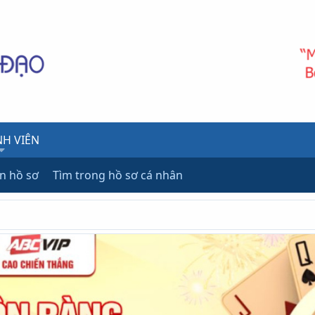
H VIÊN
ên hồ sơ
Tìm trong hồ sơ cá nhân