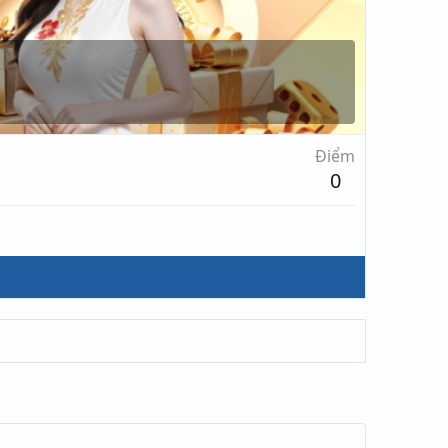
Điểm
0