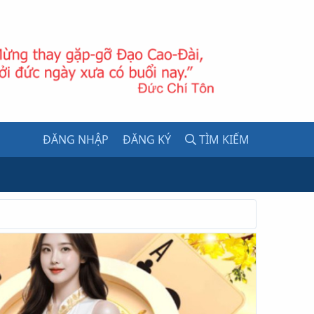
ĐĂNG NHẬP
ĐĂNG KÝ
TÌM KIẾM