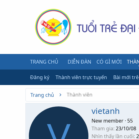
TRANG CHỦ
DIỄN ĐÀN
CÓ GÌ MỚI
THÀN
Đăng ký
Thành viên trực tuyến
Bài mới tr
Thành viên
Trang chủ
vietanh
V
New member
·
55
Tham gia
23/10/08
Nhìn thấy lần cuối
2