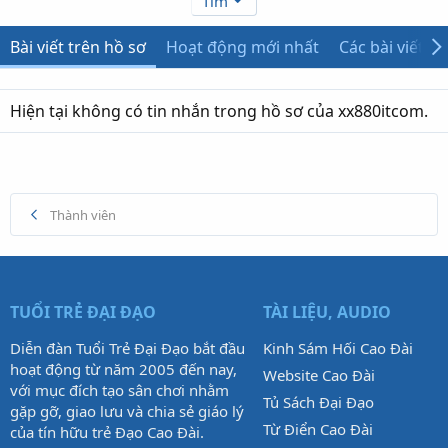
Tìm
Bài viết trên hồ sơ
Hoạt động mới nhất
Các bài viết
Hiện tại không có tin nhắn trong hồ sơ của xx880itcom.
Thành viên
TUỔI TRẺ ĐẠI ĐẠO
TÀI LIỆU, AUDIO
Diễn đàn Tuổi Trẻ Đại Đạo bắt đầu
Kinh Sám Hối Cao Đài
hoạt động từ năm 2005 đến nay,
Website Cao Đài
với mục đích tạo sân chơi nhằm
Tủ Sách Đại Đạo
gặp gỡ, giao lưu và chia sẻ giáo lý
Từ Điển Cao Đài
của tín hữu trẻ Đạo Cao Đài.