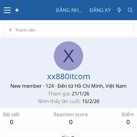
ĐĂNG NHẬP
ĐĂNG KÝ
Thành viên
X
xx880itcom
New member
·
124
·
Đến từ
Hồ Chí Minh, Việt Nam
Tham gia
21/1/26
Nhìn thấy lần cuối
15/2/26
Bài viết
Reaction score
Điểm
0
0
0