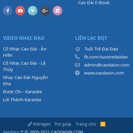
Cao Đài E-Book
VIDEO NHẠC ĐẠO
LIÊN LẠC BQT
Cổ Nhạc Cao Đài - Ân
Tuổi Trẻ Đại Đạo
Hiền
fb.com/tuoitredaidao
Cổ Nhạc Cao Đài - Lệ
admin@caodaivn.com
Thủy
www.caodaivn.com
Nhạc Cao Đài-Nguyễn
Kha
Được Ơn - Karaoke
Lời Thánh-Karaoke
Trợ giúp
Trang chủ
Nitrogen
R
S
XenForo
™ © 2005-2021 CAODAIVN.COM.