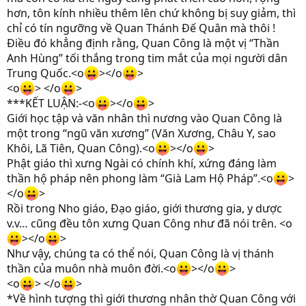
hơn, tôn kính nhiều thêm lên chứ không bị suy giảm, thì
chỉ có tín ngưỡng về Quan Thánh Đế Quân mà thôi !
Điều đó khẳng định rằng, Quan Công là một vị “Thần
Anh Hùng” tối thắng trong tim mắt của mọi người dân
Trung Quốc.<o
></o
>
<o
> </o
>
***KẾT LUẬN:-<o
></o
>
Giới học tập và văn nhân thì nương vào Quan Công là
một trong “ngũ văn xương” (Văn Xương, Châu Y, sao
Khôi, Lã Tiên, Quan Công).<o
></o
>
Phật giáo thì xưng Ngài có chính khí, xứng đáng làm
thần hộ pháp nên phong làm “Già Lam Hộ Pháp”.<o
>
</o
>
Rồi trong Nho giáo, Đạo giáo, giới thương gia, y dược
v.v… cũng đều tôn xưng Quan Công như đã nói trên. <o
></o
>
Như vậy, chúng ta có thể nói, Quan Công là vị thánh
thần của muôn nhà muôn đời.<o
></o
>
<o
> </o
>
*Về hình tượng thì giới thương nhân thờ Quan Công với