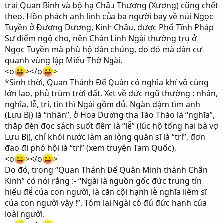
trai Quan Bình và bộ hạ Châu Thương (Xương) cũng chết
theo. Hồn phách anh linh của ba người bay về núi Ngọc
Tuyền ở Đương Dương, Kinh Châu, được Phổ Tĩnh Pháp
Sư điểm ngộ cho, nên Chân Linh Ngài thường trụ ở
Ngọc Tuyền mà phù hộ dân chúng, do đó mà dân cư
quanh vùng lập Miếu Thờ Ngài.
<o
></o
>
*Sinh thời, Quan Thánh Đế Quân có nghĩa khí vô cùng
lớn lao, phủ trùm trời đất. Xét về đức ngũ thường : nhân,
nghĩa, lễ, trí, tín thì Ngài gồm đủ. Ngàn dậm tìm anh
(Lưu Bị) là “nhân”, ở Hoa Dương tha Tào Tháo là “nghĩa”,
thắp đèn đọc sách suốt đêm là “lễ” (lúc hộ tống hai bà vợ
Lưu Bị), chỉ khói nước làm an lòng quân sĩ là “trí”, đơn
đao đi phó hội là “trí” (xem truyện Tam Quốc),
<o
></o
>
Do đó, trong “Quan Thánh Đế Quân Minh thánh Chân
Kinh” có nói rằng :- “Ngài là nguồn gốc đức trung tín
hiếu để của con người, là căn cội hạnh lễ nghĩa liêm sĩ
của con người vậy !”. Tóm lại Ngài có đủ đức hạnh của
loài người.