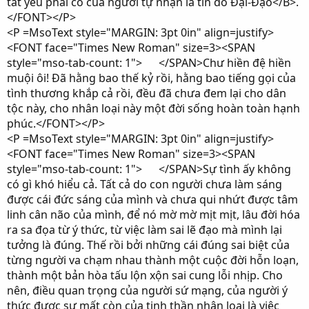
tất yếu phải có của người tự nhận là tín đồ Đại-Đạo</B>.
</FONT></P>
<P =MsoText style="MARGIN: 3pt 0in" align=justify>
<FONT face="Times New Roman" size=3><SPAN
style="mso-tab-count: 1"> </SPAN>Chư hiền đệ hiền
muội ôi! Đã hằng bao thế kỷ rồi, hằng bao tiếng gọi của
tình thương khắp cả rồi, đều đã chưa đem lại cho dân
tộc này, cho nhân loại này một đời sống hoàn toàn hạnh
phúc.</FONT></P>
<P =MsoText style="MARGIN: 3pt 0in" align=justify>
<FONT face="Times New Roman" size=3><SPAN
style="mso-tab-count: 1"> </SPAN>Sự tình ấy không
có gì khó hiểu cả. Tất cả do con người chưa làm sáng
được cái đức sáng của mình và chưa qui nhứt được tâm
linh cân não của mình, để nó mờ mờ mịt mịt, lâu đời hóa
ra sa đọa từ ý thức, từ việc làm sai lẽ đạo mà mình lại
tưởng là đúng. Thế rồi bởi những cái đúng sai biệt của
từng người va chạm nhau thành một cuộc đời hỗn loạn,
thành một bản hòa tấu lộn xộn sai cung lỗi nhịp. Cho
nên, điều quan trọng của người sứ mạng, của người ý
thức được sự mất còn của tinh thần nhân loại là việc