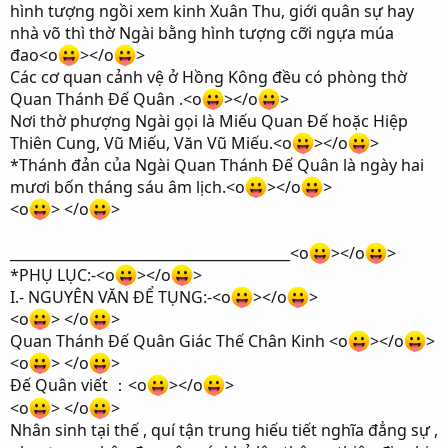
hình tượng ngồi xem kinh Xuân Thu, giới quân sự hay
nhà võ thì thờ Ngài bằng hình tượng cỡi ngựa múa
đao<o
></o
>
Các cơ quan cảnh vệ ở Hồng Kông đều có phòng thờ
Quan Thánh Đế Quân .<o
></o
>
Nơi thờ phượng Ngài gọi là Miếu Quan Đế hoặc Hiệp
Thiên Cung, Vũ Miếu, Văn Vũ Miếu.<o
></o
>
*Thánh đản của Ngài Quan Thánh Đế Quân là ngày hai
mươi bốn tháng sáu âm lịch.<o
></o
>
<o
> </o
>
________________________________________<o
></o
>
*PHỤ LỤC:-<o
></o
>
I.- NGUYÊN VĂN ĐỂ TỤNG:-<o
></o
>
<o
> </o
>
Quan Thánh Đế Quân Giác Thế Chân Kinh <o
></o
>
<o
> </o
>
Đế Quân viết
<o
></o
>
：
<o
> </o
>
Nhân sinh tại thế , quí tận trung hiếu tiết nghĩa đẳng sự ,