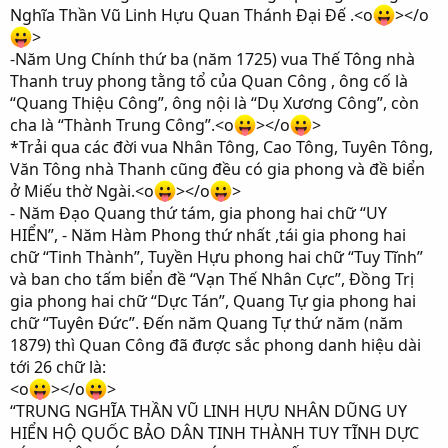
Nghĩa Thần Vũ Linh Hựu Quan Thánh Đại Đế .<o
></o
>
-Năm Ung Chính thứ ba (năm 1725) vua Thế Tông nhà
Thanh truy phong tằng tổ của Quan Công , ông cố là
“Quang Thiệu Công”, ông nội là “Dụ Xương Công”, còn
cha là “Thành Trung Công”.<o
></o
>
*Trải qua các đời vua Nhân Tông, Cao Tông, Tuyên Tông,
Văn Tông nhà Thanh cũng đều có gia phong và đề biển
ở Miếu thờ Ngài.<o
></o
>
- Năm Đạo Quang thứ tám, gia phong hai chữ “UY
HIỂN”, - Năm Hàm Phong thứ nhất ,tái gia phong hai
chữ “Tinh Thành”, Tuyền Hựu phong hai chữ “Tuy Tĩnh”
và ban cho tấm biển đề “Vạn Thế Nhân Cực”, Đồng Trị
gia phong hai chữ “Dực Tán”, Quang Tự gia phong hai
chữ “Tuyên Đức”. Đến năm Quang Tự thứ năm (năm
1879) thì Quan Công đã được sắc phong danh hiệu dài
tới 26 chữ là:
<o
></o
>
“TRUNG NGHĨA THẦN VŨ LINH HỰU NHÂN DŨNG UY
HIỂN HỘ QUỐC BẢO DÂN TINH THÀNH TUY TĨNH DỰC