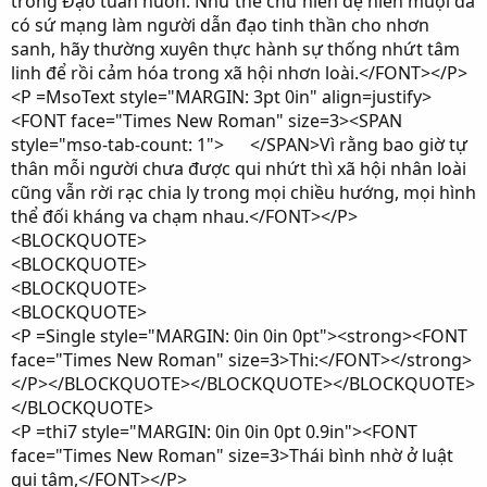
trong Đạo tuần huờn. Như thế chư hiền đệ hiền muội đã
có sứ mạng làm người dẫn đạo tinh thần cho nhơn
sanh, hãy thường xuyên thực hành sự thống nhứt tâm
linh để rồi cảm hóa trong xã hội nhơn loài.</FONT></P>
<P =MsoText style="MARGIN: 3pt 0in" align=justify>
<FONT face="Times New Roman" size=3><SPAN
style="mso-tab-count: 1"> </SPAN>Vì rằng bao giờ tự
thân mỗi người chưa được qui nhứt thì xã hội nhân loài
cũng vẫn rời rạc chia ly trong mọi chiều hướng, mọi hình
thể đối kháng va chạm nhau.</FONT></P>
<BLOCKQUOTE>
<BLOCKQUOTE>
<BLOCKQUOTE>
<BLOCKQUOTE>
<P =Single style="MARGIN: 0in 0in 0pt"><strong><FONT
face="Times New Roman" size=3>Thi:</FONT></strong>
</P></BLOCKQUOTE></BLOCKQUOTE></BLOCKQUOTE>
</BLOCKQUOTE>
<P =thi7 style="MARGIN: 0in 0in 0pt 0.9in"><FONT
face="Times New Roman" size=3>Thái bình nhờ ở luật
qui tâm,</FONT></P>