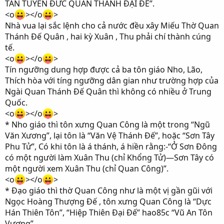
TÁN TUYÊN ĐỨC QUAN THÁNH ĐẠI ĐẾ”.
<o
></o
>
Nhà vua lại sắc lệnh cho cả nước đều xây Miếu Thờ Quan
Thánh Đế Quân , hai kỳ Xuân , Thu phải chí thành cúng
tế.
<o
></o
>
Tín ngưỡng dung hợp được cả ba tôn giáo Nho, Lão,
Thích hòa với tíng ngưỡng dân gian như trường hợp của
Ngài Quan Thánh Đế Quân thì không có nhiều ở Trung
Quốc.
<o
></o
>
* Nho giáo thì tôn xưng Quan Công là một trong “Ngũ
Văn Xương”, lại tôn là “Văn Vệ Thánh Đế”, hoặc “Sơn Tây
Phu Tử”, Có khi tôn là á thánh, á hiền rằng:-“Ở Sơn Đông
có một người làm Xuân Thu (chỉ Khổng Tử)—Sơn Tây có
một người xem Xuân Thu (chỉ Quan Công)”.
<o
></o
>
* Đạo giáo thì thờ Quan Công như là một vị gần gũi với
Ngọc Hoàng Thượng Đế , tôn xưng Quan Công là “Dực
Hán Thiên Tôn”, “Hiệp Thiên Đại Đế” hao85c “Vũ An Tôn
Vương”.