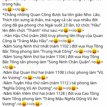
trọng hậu.
<o
></o
>
*Chẳng những Quan Công được ba tôn giáo Nho. Lão,
Thích tôn xưng là thần, mà ngay cả các vua nhiều đời
cũng đã gia phong cho Ngài suốt 23 lần, từ chức “Hầu”
lên đến chức “Thánh” như sau:-<o
></o
>
- Hán Hậu Chủ (năm 260) truy phong tên thụy của Quan
Công là “Tráng Mậu Hầu”.<o
></o
>
-Năm Sùng Ninh thứ nhất (năm 1102 ) đời vua Huy Tông
Bắc Tống phong làm “Trung Huệ Công”.<o
></o
>
-Năm Sùng Ninh thứ ba (năm 1104 ) đời vua Huy Tông
Bắc Tống tấn phong làm “Sùng Ninh Chân Quân”.<o
>
</o
>
-Năm Đại Quan thứ hai (năm 1108 ) chúc phong làm “Vũ
An Vương”.<o
></o
>
-Năm Tuyên Hòa thứ năm (năm 1112 ) tái phong làm
“Nghĩa Dũng Vũ An Dương”.<o
></o
>
-Năm Kiến Viêm thứ hai (năm 1128 ) đời vua Cao Tông
Nam Tống phong làm “Tráng Mậu Nghĩa Dũng Vũ An
Vương”.<o
></o
>