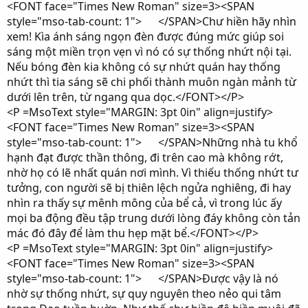
<FONT face="Times New Roman" size=3><SPAN
style="mso-tab-count: 1"> </SPAN>Chư hiền hãy nhìn
xem! Kìa ánh sáng ngọn đèn được đúng mức giúp soi
sáng một miền trọn vẹn vì nó có sự thống nhứt nội tại.
Nếu bóng đèn kia không có sự nhứt quán hay thống
nhứt thì tia sáng sẽ chi phối thành muôn ngàn mảnh từ
dưới lên trên, từ ngang qua dọc.</FONT></P>
<P =MsoText style="MARGIN: 3pt 0in" align=justify>
<FONT face="Times New Roman" size=3><SPAN
style="mso-tab-count: 1"> </SPAN>Những nhà tu khổ
hạnh đạt được thần thông, đi trên cao mà không rớt,
nhờ họ có lẽ nhất quán nơi mình. Vì thiếu thống nhứt tư
tưởng, con người sẽ bị thiên lệch ngửa nghiêng, đi hay
nhìn ra thấy sự mênh mông của bể cả, vì trong lúc ấy
mọi ba động đều tập trung dưới lòng đáy không còn tản
mác đó đây để làm thu hẹp mặt bể.</FONT></P>
<P =MsoText style="MARGIN: 3pt 0in" align=justify>
<FONT face="Times New Roman" size=3><SPAN
style="mso-tab-count: 1"> </SPAN>Được vậy là nó
nhờ sự thống nhứt, sự quy nguyên theo nẻo qui tâm