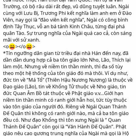
Trường, có bộ râu dài rất đẹp, vũ dũng tuyệt luân. Ngài
cùng với Lưu Bị, Trương Phi kết nghĩa làm anh em ở Đào
Viên, nay gọi là “đào viên kết nghĩa”, Ngài có công bình
định Tây Thục, vỗ an bá tánh Kinh Châu, từng đại phá
quân Tào. Sự trung nghĩa của Ngài quá cao cả, còn sáng
mãi với sử xanh.
<o
></o
>
*Tín ngưỡng dân gian từ triều đại nhà Hán đến nay, đã
dần dần dung hợp cả ba tôn giáo lớn Nho, Lão, Thích lại
làm một. Nhưng về niềm tin thần minh, thì đa số tùy
theo một hệ thống của tôn giáo đó mà thôi. Ví dụ như,
đức tin về “Má Tổ” (Thiên Hậu Nương Nương) là thuộc về
Đạo giáo (Lão), tin về Khổng Tử thuộc về Nho giáo, tin
đức Quan Âm Bồ tát thuộc về Phật giáo v.v…Giới hạn
niềm tin thần minh có ranh giới hẵn hoi, tức tùy thuộc
vào tôn giáo của người đó. Riêng về Ngái Quan Thánh
Đế Quân thì không có ranh giới nào, mà cả ba tôn giáo
đều có. Như đạo Khổng thì tôn xưng Ngài là “ Quan
Thánh Đế Quân” còn gọi là “Văn Hành Đế Quân”. Phật
giáo nêu cao gương trung nghĩa của Ngài mà gọi là Hộ