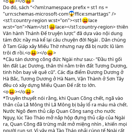
<o
></o
>
Do đó, sách “<?xml:namespace prefix = st1 ns =
"urn:schemas-microsoft-com
ffice:smarttags" />
<st1:country-region w:st="on"><st1
lace
w:st="on">Nam</st1
lace></st1:country-region> thiên
Văn hành Thánh Đế truyện lược” đã dựa vào nội dung
tám đức nầy mà kể lại câu chuyện đời Ngài . Dân chúng
ở Tam Giáp xây Miếu Thờ nhưng nay đã bị nước lũ làm
trôi đi rồi.<o
></o
>
*Câu tán dương công đức Ngài như sau:- “Đầu thì gối
lên đất Lạc Dương, thân thì nằm trên đất Tương Dương,
tinh hồn bay về quê cũ”. Các địa điểm Đương Dương ở
Hà Bắc, Tương Dương ở Hà Nam, Vận Thành ở Sơn Tây
đều có xây dựng Miếu Quan Đế rất to lớn.
<o
></o
>
*Truyền thuyết nói rằng, khi Quan Công chết, ngã vào
thân của Lã Mông thì Lã Mông bị bảy lổ ra máu mà chết.
Nước Ngô đem thủ cấp Quan Công sang cho nước
Ngụy, lúc Tào Tháo mở nắp hộp đựng thủ cấp của Ngài
ra, Quan Công đã trừng mắt mở miệng nhìn , khiến mọi
người run sợ. Vì vậy mà Tào Tháo phải cúng tế Ngài rất