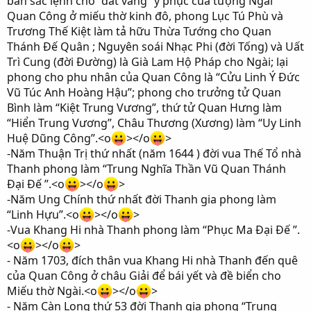
ban sắc lệnh cho “dát vàng” y phục của tượng Ngài
Quan Công ở miếu thờ kinh đô, phong Lục Tú Phù và
Trương Thế Kiệt làm tả hữu Thừa Tướng cho Quan
Thánh Đế Quân ; Nguyên soái Nhạc Phi (đời Tống) và Uất
Trì Cung (đời Đường) là Già Lam Hộ Pháp cho Ngài; lại
phong cho phu nhân của Quan Công là “Cửu Linh Ý Đức
Vũ Túc Anh Hoàng Hậu”; phong cho trưởng tử Quan
Bình làm “Kiệt Trung Vương”, thứ tử Quan Hưng làm
“Hiển Trung Vương”, Châu Thương (Xương) làm “Uy Linh
Huệ Dũng Công”.<o
></o
>
-Năm Thuận Trị thứ nhất (năm 1644 ) đời vua Thế Tổ nhà
Thanh phong làm “Trung Nghĩa Thần Vũ Quan Thánh
Đại Đế ”.<o
></o
>
-Năm Ung Chính thứ nhất đời Thanh gia phong làm
“Linh Hựu”.<o
></o
>
-Vua Khang Hi nhà Thanh phong làm “Phục Ma Đại Đế ”.
<o
></o
>
- Năm 1703, đích thân vua Khang Hi nhà Thanh đến quê
của Quan Công ở châu Giải để bái yết và đề biển cho
Miếu thờ Ngài.<o
></o
>
- Năm Càn Long thứ 53 đời Thanh gia phong “Trung