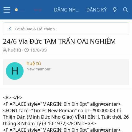
ĐĂNG NHẬP
ĐĂNG KÝ
Cơ sở Đạo & Hội thánh
24/6 Vía Đức TAM TRẤN OAI NGHIÊM
N
N
huệ tú
15/8/09
g
g
ư
à
huệ tú
H
ờ
y
New member
i
g
k
ử
h
i
ở
<P> </P>
i
<P =PLACE style="MARGIN: 0in 0in 0pt" align=center>
t
<FONT face="Times New Roman" color=#000000>Chí
ạ
Thiện Đàn (Minh Đức Nho Giáo) VĨNH BÌNH, Tuất thời, 26
o
tháng 8 Nhâm Tý (3-10-1972)</FONT></P>
<P =PLACE style="MARGIN: 0in 0in 0pt" align=center>