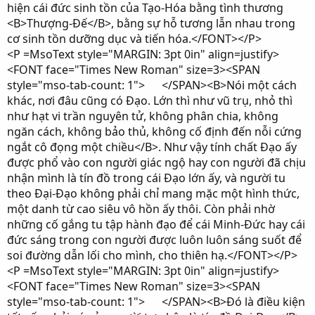
hiện cái đức sinh tồn của Tạo-Hóa bằng tình thương
<B>Thượng-Đế</B>, bằng sự hỗ tương lẫn nhau trong
cơ sinh tồn dưỡng dục và tiến hóa.</FONT></P>
<P =MsoText style="MARGIN: 3pt 0in" align=justify>
<FONT face="Times New Roman" size=3><SPAN
style="mso-tab-count: 1"> </SPAN><B>Nói một cách
khác, nơi đâu cũng có Đạo. Lớn thì như vũ trụ, nhỏ thì
như hạt vi trần nguyên tử, không phân chia, không
ngăn cách, không bảo thủ, không cố định đến nỗi cứng
ngắt cô đọng một chiều</B>. Như vậy tính chất Đạo ấy
được phổ vào con người giác ngộ hay con người đã chịu
nhận mình là tín đồ trong cái Đạo lớn ấy, và người tu
theo Đại-Đạo không phải chỉ mang mặc một hình thức,
một danh từ cao siêu vô hồn ấy thôi. Còn phải nhờ
những cố gắng tu tập hành đạo để cái Minh-Đức hay cái
đức sáng trong con người được luôn luôn sáng suốt để
soi đường dẫn lối cho mình, cho thiên hạ.</FONT></P>
<P =MsoText style="MARGIN: 3pt 0in" align=justify>
<FONT face="Times New Roman" size=3><SPAN
style="mso-tab-count: 1"> </SPAN><B>Đó là điều kiện