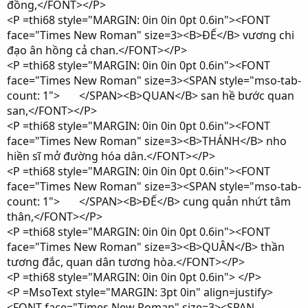
đồng,</FONT></P>
<P =thi68 style="MARGIN: 0in 0in 0pt 0.6in"><FONT
face="Times New Roman" size=3><B>ĐẾ</B> vương chi
đạo ân hồng cả chan.</FONT></P>
<P =thi68 style="MARGIN: 0in 0in 0pt 0.6in"><FONT
face="Times New Roman" size=3><SPAN style="mso-tab-
count: 1"> </SPAN><B>QUAN</B> san hề bước quan
san,</FONT></P>
<P =thi68 style="MARGIN: 0in 0in 0pt 0.6in"><FONT
face="Times New Roman" size=3><B>THÁNH</B> nho
hiền sĩ mở đường hóa dân.</FONT></P>
<P =thi68 style="MARGIN: 0in 0in 0pt 0.6in"><FONT
face="Times New Roman" size=3><SPAN style="mso-tab-
count: 1"> </SPAN><B>ĐẾ</B> cung quản nhứt tâm
thân,</FONT></P>
<P =thi68 style="MARGIN: 0in 0in 0pt 0.6in"><FONT
face="Times New Roman" size=3><B>QUÂN</B> thần
tương đắc, quan dân tương hòa.</FONT></P>
<P =thi68 style="MARGIN: 0in 0in 0pt 0.6in"> </P>
<P =MsoText style="MARGIN: 3pt 0in" align=justify>
<FONT face="Times New Roman" size=3><SPAN