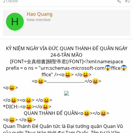
21/8/09
#2
Hao Quang
H
New member
KỶ NIỆM NGÀY VÍA ĐỨC QUAN THÁNH ĐẾ QUÂN NGÀY
24-6-TÂN MÃO​
[FONT=全真楷書]關聖帝君[/FONT]<?xml:namespace
prefix = o ns = "urn:schemas-microsoft-com
ffice
ffice" /><o
> </o
>​
<o
>................................</o
>​
<o
>
</o
><o
> </o
>
*DỊCH:-<o
></o
>
QUAN THÁNH ĐẾ QUÂN<o
></o
>​
<o
> </o
>
Quan Thánh Đế Quân tức là Đại tướng quân Quan Vũ
của nước Thục Hán thời đại Tam Quốc. Tên tự là Vân