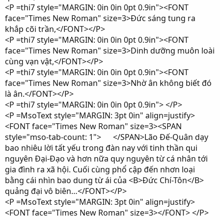
<P =thi7 style="MARGIN: 0in 0in 0pt 0.9in"><FONT
face="Times New Roman" size=3>Đức sáng tung ra
khắp cõi trần,</FONT></P>
<P =thi7 style="MARGIN: 0in 0in 0pt 0.9in"><FONT
face="Times New Roman" size=3>Dinh dưỡng muôn loài
cùng vạn vật,</FONT></P>
<P =thi7 style="MARGIN: 0in 0in 0pt 0.9in"><FONT
face="Times New Roman" size=3>Nhờ ân không biết đó
là ân.</FONT></P>
<P =thi7 style="MARGIN: 0in 0in 0pt 0.9in"> </P>
<P =MsoText style="MARGIN: 3pt 0in" align=justify>
<FONT face="Times New Roman" size=3><SPAN
style="mso-tab-count: 1"> </SPAN>Lão Đế-Quân dạy
bao nhiêu lời tất yếu trong đàn nay với tinh thần qui
nguyên Đại-Đạo và hơn nữa quy nguyên từ cá nhân tới
gia đình ra xã hội. Cuối cùng phổ cập đến nhơn loại
bằng cái nhìn bao dung từ ái của <B>Đức Chí-Tôn</B>
quảng đại vô biên…</FONT></P>
<P =MsoText style="MARGIN: 3pt 0in" align=justify>
<FONT face="Times New Roman" size=3></FONT> </P>