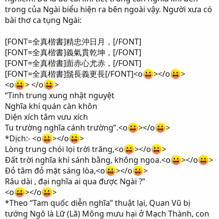
trong của Ngài biểu hiện ra bên ngoài vậy. Người xưa có
bài thơ ca tụng Ngài:
[FONT=全真楷書]精忠沖日月，[/FONT]
[FONT=全真楷書]義氣貫乾坤，[/FONT]
[FONT=全真楷書]面赤心尤赤，[/FONT]
[FONT=全真楷書]鬚長義更長[/FONT]<o
></o
>
<o
> </o
>
“Tinh trung xung nhật nguyệt
Nghĩa khí quán càn khôn
Diện xích tâm vưu xích
Tu trường nghĩa cánh trường”.<o
></o
>
*Dịch:- <o
></o
>
Lòng trung chói lọi trời trăng,<o
></o
>
Đất trời nghĩa khí sánh bằng, không ngoa.<o
></o
>
Đỏ tâm đỏ mặt sáng lòa,<o
></o
>
Râu dài , đại nghĩa ai qua được Ngài ?”
<o
></o
>
*Theo “Tam quốc diễn nghĩa” thuật lại, Quan Vũ bị
tướng Ngô là Lữ (Lã) Mông mưu hại ở Mạch Thành, con