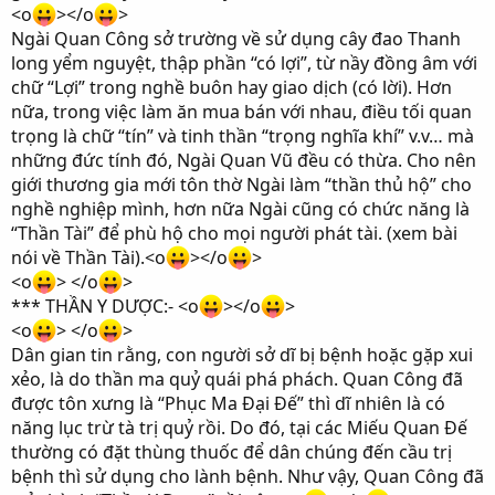
<o
></o
>
Ngài Quan Công sở trường về sử dụng cây đao Thanh
long yểm nguyệt, thập phần “có lợi”, từ nầy đồng âm với
chữ “Lợi” trong nghề buôn hay giao dịch (có lời). Hơn
nữa, trong việc làm ăn mua bán với nhau, điều tối quan
trọng là chữ “tín” và tinh thần “trọng nghĩa khí” v.v… mà
những đức tính đó, Ngài Quan Vũ đều có thừa. Cho nên
giới thương gia mới tôn thờ Ngài làm “thần thủ hộ” cho
nghề nghiệp mình, hơn nữa Ngài cũng có chức năng là
“Thần Tài” để phù hộ cho mọi người phát tài. (xem bài
nói về Thần Tài).<o
></o
>
<o
> </o
>
*** THẦN Y DƯỢC:- <o
></o
>
<o
> </o
>
Dân gian tin rằng, con người sở dĩ bị bệnh hoặc gặp xui
xẻo, là do thần ma quỷ quái phá phách. Quan Công đã
được tôn xưng là “Phục Ma Đại Đế” thì dĩ nhiên là có
năng lục trừ tà trị quỷ rồi. Do đó, tại các Miếu Quan Đế
thường có đặt thùng thuốc để dân chúng đến cầu trị
bệnh thì sử dụng cho lành bệnh. Như vậy, Quan Công đã