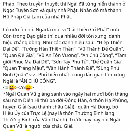
Pháp. Theo truyền thuyết thì Ngài đã từng hiển thánh ở
Ngọc Tuyền Sơn và qui y nhà Phật. Nhân đó mà thành
Hộ Pháp Già Lam của nhà Phật.
Có nơi còn nói Ngài là một vị “Cái Thiên Cổ Phật” nữa.
Còn trong Đạo giáo thì qua nhiều đời tôn xưng, danh
hiệu chẳng đồng. Như các danh hiệu sau:- “Hiệp Thiên
Đại Đế”, “Tường Hán Thiên Thần”, “Vũ Thánh Đế Quân”,
“Quan Đế Gia”, “Vũ An Tôn Vương”, “Ân Chủ Công”, “Tam
giới Phục Ma Đại Đế”, “Sơn Tây Phu Tử”, “Đế Quân Gia”,
“Quan Tráng Mậu”, “Văn Hành Thánh Đế”, “Sùng Phú
Binh Quân” v.v…Phổ biến nhất trong dân gian tôn xưng
Ngài là “ÂN CHỦ CÔNG”.
<o
></o
>
*Ngài Quan Vũ giáng sanh vào ngày hai mươi bốn tháng
sáu năm Diên Hi thứ ba đời Đông Hán, ở thôn Hạ Phùng,
huyện Giải (sau thành châu Giải) , quận Hà Đông, bộ
Hiệu Úy của Trực Lệ.(nay là thôn Thường Bình làng
Thường Bình của Vận Thành). Trước nay hay nói Ngài
Quan Vũ là người của châu Giải.