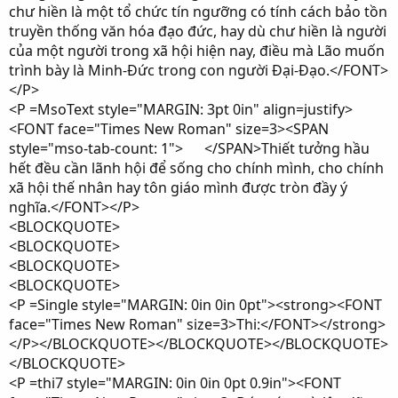
chư hiền là một tổ chức tín ngưỡng có tính cách bảo tồn
truyền thống văn hóa đạo đức, hay dù chư hiền là người
của một người trong xã hội hiện nay, điều mà Lão muốn
trình bày là Minh-Đức trong con người Đại-Đạo.</FONT>
</P>
<P =MsoText style="MARGIN: 3pt 0in" align=justify>
<FONT face="Times New Roman" size=3><SPAN
style="mso-tab-count: 1"> </SPAN>Thiết tưởng hầu
hết đều cần lãnh hội để sống cho chính mình, cho chính
xã hội thế nhân hay tôn giáo mình được tròn đầy ý
nghĩa.</FONT></P>
<BLOCKQUOTE>
<BLOCKQUOTE>
<BLOCKQUOTE>
<BLOCKQUOTE>
<P =Single style="MARGIN: 0in 0in 0pt"><strong><FONT
face="Times New Roman" size=3>Thi:</FONT></strong>
</P></BLOCKQUOTE></BLOCKQUOTE></BLOCKQUOTE>
</BLOCKQUOTE>
<P =thi7 style="MARGIN: 0in 0in 0pt 0.9in"><FONT