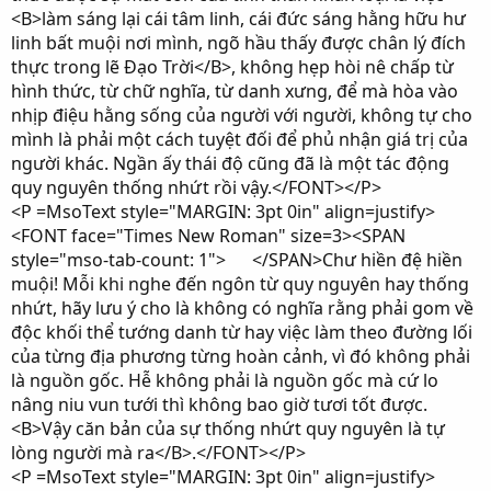
<B>làm sáng lại cái tâm linh, cái đức sáng hằng hữu hư
linh bất muội nơi mình, ngõ hầu thấy được chân lý đích
thực trong lẽ Đạo Trời</B>, không hẹp hòi nê chấp từ
hình thức, từ chữ nghĩa, từ danh xưng, để mà hòa vào
nhịp điệu hằng sống của người với người, không tự cho
mình là phải một cách tuyệt đối để phủ nhận giá trị của
người khác. Ngần ấy thái độ cũng đã là một tác động
quy nguyên thống nhứt rồi vậy.</FONT></P>
<P =MsoText style="MARGIN: 3pt 0in" align=justify>
<FONT face="Times New Roman" size=3><SPAN
style="mso-tab-count: 1"> </SPAN>Chư hiền đệ hiền
muội! Mỗi khi nghe đến ngôn từ quy nguyên hay thống
nhứt, hãy lưu ý cho là không có nghĩa rằng phải gom về
độc khối thể tướng danh từ hay việc làm theo đường lối
của từng địa phương từng hoàn cảnh, vì đó không phải
là nguồn gốc. Hễ không phải là nguồn gốc mà cứ lo
nâng niu vun tưới thì không bao giờ tươi tốt được.
<B>Vậy căn bản của sự thống nhứt quy nguyên là tự
lòng người mà ra</B>.</FONT></P>
<P =MsoText style="MARGIN: 3pt 0in" align=justify>