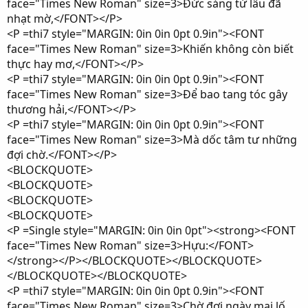
face="Times New Roman" size=3>Đức sáng từ lâu đã
nhạt mờ,</FONT></P>
<P =thi7 style="MARGIN: 0in 0in 0pt 0.9in"><FONT
face="Times New Roman" size=3>Khiến không còn biết
thực hay mơ,</FONT></P>
<P =thi7 style="MARGIN: 0in 0in 0pt 0.9in"><FONT
face="Times New Roman" size=3>Để bao tang tóc gây
thương hải,</FONT></P>
<P =thi7 style="MARGIN: 0in 0in 0pt 0.9in"><FONT
face="Times New Roman" size=3>Mà dốc tâm tư những
đợi chờ.</FONT></P>
<BLOCKQUOTE>
<BLOCKQUOTE>
<BLOCKQUOTE>
<BLOCKQUOTE>
<P =Single style="MARGIN: 0in 0in 0pt"><strong><FONT
face="Times New Roman" size=3>Hựu:</FONT>
</strong></P></BLOCKQUOTE></BLOCKQUOTE>
</BLOCKQUOTE></BLOCKQUOTE>
<P =thi7 style="MARGIN: 0in 0in 0pt 0.9in"><FONT
face="Times New Roman" size=3>Chờ đợi ngày mai lố