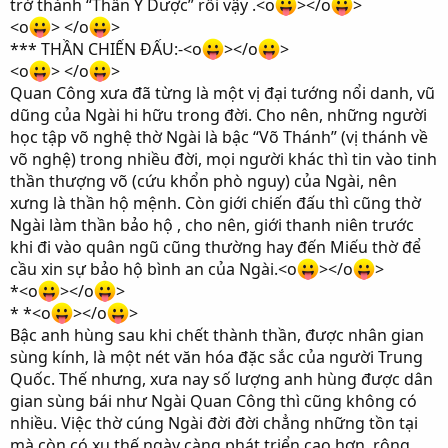
trở thành “Thần Y Dược” rồi vậy .<o
></o
>
<o
> </o
>
*** THẦN CHIẾN ĐẤU:-<o
></o
>
<o
> </o
>
Quan Công xưa đã từng là một vị đại tướng nổi danh, vũ
dũng của Ngài hi hữu trong đời. Cho nên, những người
học tập võ nghệ thờ Ngài là bậc “Võ Thánh” (vị thánh về
võ nghệ) trong nhiều đời, mọi người khác thì tin vào tinh
thần thượng võ (cứu khổn phò nguy) của Ngài, nên
xưng là thần hộ mệnh. Còn giới chiến đấu thì cũng thờ
Ngài làm thần bảo hộ , cho nên, giới thanh niên trước
khi đi vào quân ngũ cũng thường hay đến Miếu thờ để
cầu xin sự bảo hộ bình an của Ngài.<o
></o
>
*<o
></o
>
* *<o
></o
>
Bậc anh hùng sau khi chết thành thần, được nhân gian
sùng kính, là một nét văn hóa đặc sắc của người Trung
Quốc. Thế nhưng, xưa nay số lượng anh hùng được dân
gian sùng bái như Ngài Quan Công thì cũng không có
nhiều. Việc thờ cúng Ngài đời đời chẳng những tồn tại
mà còn có xu thế ngày càng phát triển cao hơn, rộng