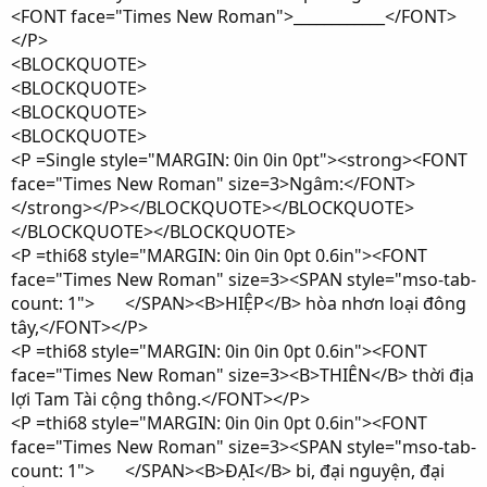
<FONT face="Times New Roman">____________</FONT>
</P>
<BLOCKQUOTE>
<BLOCKQUOTE>
<BLOCKQUOTE>
<BLOCKQUOTE>
<P =Single style="MARGIN: 0in 0in 0pt"><strong><FONT
face="Times New Roman" size=3>Ngâm:</FONT>
</strong></P></BLOCKQUOTE></BLOCKQUOTE>
</BLOCKQUOTE></BLOCKQUOTE>
<P =thi68 style="MARGIN: 0in 0in 0pt 0.6in"><FONT
face="Times New Roman" size=3><SPAN style="mso-tab-
count: 1"> </SPAN><B>HIỆP</B> hòa nhơn loại đông
tây,</FONT></P>
<P =thi68 style="MARGIN: 0in 0in 0pt 0.6in"><FONT
face="Times New Roman" size=3><B>THIÊN</B> thời địa
lợi Tam Tài cộng thông.</FONT></P>
<P =thi68 style="MARGIN: 0in 0in 0pt 0.6in"><FONT
face="Times New Roman" size=3><SPAN style="mso-tab-
count: 1"> </SPAN><B>ĐẠI</B> bi, đại nguyện, đại