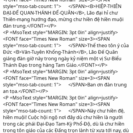
style="mso-tab-count: 1"> </SPAN><B>HIỆP-THIÊN
ĐẠI-ĐẾ QUAN-THÁNH ĐẾ-QUÂN</B>, Lão đại hỉ chư
Thiên-mạng hướng đạo, mừng chư hiền đệ hiền muội
đàn trung.</FONT></P>
<P =MsoText style="MARGIN: 3pt 0in" align=justify>
<FONT face="Times New Roman" size=3><SPAN
style="mso-tab-count: 1"> </SPAN>Thể theo tôn ý của
Đức <B>Văn-Tuyên Khổng-Thánh</B>, Lão Đế Quân
giáng đàn giờ này trong ngày kỷ niệm một vị Sư-Biểu
Thánh Đạo trong hàng Tam Giáo.</FONT></P>
<P =MsoText style="MARGIN: 3pt 0in" align=justify>
<FONT face="Times New Roman" size=3><SPAN
style="mso-tab-count: 1"> </SPAN>Ban ơn đàn trung
an tọa.</FONT></P>
<P =MsoText style="MARGIN: 3pt 0in" align=justify>
<FONT face="Times New Roman" size=3><SPAN
style="mso-tab-count: 1"> </SPAN>Này chư hiền đệ,
hiền muội! Cuộc hội ngộ nơi đây dù chư hiền là người
trong các phái Đại-Đạo Tam-Kỳ Phổ-Độ, dù là chư hiền
trong tôn giáo của các Đấng trọn lành từ xưa tới nay, dù