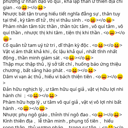
phương ư nhân đạo vô quí , khả lập thân ư thiên địa chi
gian . <o
></o
>
Nhược bất tận trung hiếu tiết nghĩa đẳng sự , thân tuy
tại thế , kỳ tâm dĩ tử , thị vi thâu sinh . <o
></o
>
Phàm nhân tâm tức thần , thần tức tâm , vô quí tâm , vô
quí thần , nhược thị khi tâm , tiện thị khi thần . <o
></o
>
Cố quân tử tam uý tứ tri , dĩ thận kỳ độc . <o
></o
>
Vật vị ám thất khả khi , ốc lậu khả quí , nhất tĩnh nhất
động , thần minh giám sát . <o
></o
>
Thập mục thập thủ , lý sở tất chí , huống báo ứng thiệu
chương , bất sảng hào phát . <o
></o
>
Dâm vi vạn ác thủ , hiếu vi bách thiện tiên . <o
></o
>
Đản hữu nghịch lý , ư tâm hữu quí giả , vật vị hữu lợi nhi
hành chi
<o
></o
>
；
Phàm hữu hợp lý , ư tâm vô quí giả , vật vị vô lợi nhi bất
hành . <o
></o
>
Nhược phụ ngô giáo , thỉnh thí ngô đao . <o
></o
>
Kính thiên địa
lễ thần minh , phụng tổ tiên
hiếu
、
、
song thân , thủ vương pháp
trọng sư tôn
<o
></o
、
；