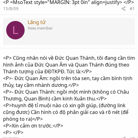
<P =MsoText style="MARGIN: 3pt 0in" align=justify> </P>
15/8/09
#1
Lãng tử
L
New member
<P> Cũng nhân nói về Đức Quan Thánh, tôi đang cần tìm
hình ảnh của Đức Quan Âm và Quan Thánh đúng theo
Thánh tượng của ĐĐTKPĐ. Tức là:</P>
<P>- Đức Quan Âm: ngồi trên tòa sen, tay cầm bình tịnh
thủy, tay cầm nhành dương.</P>
<P>- Đức Quan Thánh: ngồi một mình (không có Châu
Thương, Quan Bình) cầm kinh Xuân thu.</P>
<P>huynh đệ tỉ muội nào có xin gởi giúp, (đường link
cũng đươc) Cần hình có độ phân giải cao và rõ nét (để
phóng to ra)</P>
<P>Xin cảm ơn trước.</P>
<P> </P>