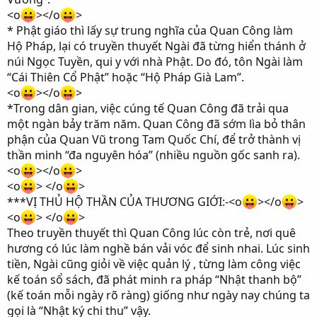
<o
></o
>
* Phật giáo thì lấy sự trung nghĩa của Quan Công làm
Hộ Pháp, lại có truyền thuyết Ngài đã từng hiển thánh ở
núi Ngọc Tuyền, qui y với nhà Phật. Do đó, tôn Ngài làm
“Cái Thiên Cổ Phật” hoặc “Hộ Pháp Già Lam”.
<o
></o
>
*Trong dân gian, việc cúng tế Quan Công đã trải qua
một ngàn bảy trăm năm. Quan Công đã sớm lìa bỏ thân
phận của Quan Vũ trong Tam Quốc Chí, để trở thành vị
thần minh “đa nguyên hóa” (nhiều nguồn gốc sanh ra).
<o
></o
>
<o
> </o
>
***VỊ THỦ HỘ THẦN CỦA THƯƠNG GIỚI:-<o
></o
>
<o
> </o
>
Theo truyền thuyết thì Quan Công lúc còn trẻ, nơi quê
hương có lúc làm nghề bán vải vóc để sinh nhai. Lúc sinh
tiền, Ngài cũng giỏi về việc quản lý , từng làm công việc
kế toán sổ sách, đã phát minh ra pháp “Nhật thanh bộ”
(kế toán mỗi ngày rõ ràng) giống như ngày nay chúng ta
gọi là “Nhật ký chi thu” vậy.