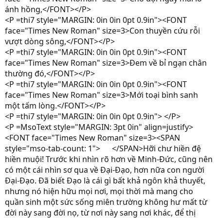
ánh hồng,</FONT></P>
<P =thi7 style="MARGIN: 0in 0in 0pt 0.9in"><FONT
face="Times New Roman" size=3>Con thuyền cứu rỗi
vượt dòng sông,</FONT></P>
<P =thi7 style="MARGIN: 0in 0in 0pt 0.9in"><FONT
face="Times New Roman" size=3>Đem về bỉ ngạn chân
thường đó,</FONT></P>
<P =thi7 style="MARGIN: 0in 0in 0pt 0.9in"><FONT
face="Times New Roman" size=3>Mới toại bình sanh
một tấm lòng.</FONT></P>
<P =thi7 style="MARGIN: 0in 0in 0pt 0.9in"> </P>
<P =MsoText style="MARGIN: 3pt 0in" align=justify>
<FONT face="Times New Roman" size=3><SPAN
style="mso-tab-count: 1"> </SPAN>Hỡi chư hiền đệ
hiền muội! Trước khi nhìn rõ hơn về Minh-Đức, cũng nên
có một cái nhìn sơ qua về Đại-Đạo, hơn nữa con người
Đại-Đạo. Đã biết Đạo là cái gì bất khả ngôn khả thuyết,
nhưng nó hiện hữu mọi nơi, mọi thời mà mang cho
quần sinh một sức sống miên trường không hư mất từ
đời này sang đời nọ, từ nơi này sang nơi khác, để thị