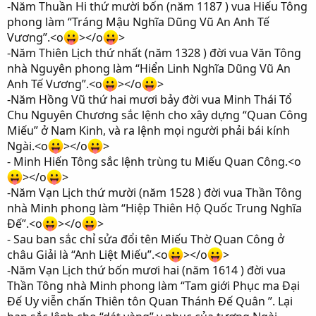
-Năm Thuần Hi thứ mười bốn (năm 1187 ) vua Hiếu Tông
phong làm “Tráng Mậu Nghĩa Dũng Vũ An Anh Tế
Vương”.<o
></o
>
-Năm Thiên Lịch thứ nhất (năm 1328 ) đời vua Văn Tông
nhà Nguyên phong làm “Hiển Linh Nghĩa Dũng Vũ An
Anh Tế Vương”.<o
></o
>
-Năm Hồng Vũ thứ hai mươi bảy đời vua Minh Thái Tổ
Chu Nguyên Chương sắc lệnh cho xây dựng “Quan Công
Miếu” ở Nam Kinh, và ra lệnh mọi người phải bái kính
Ngài.<o
></o
>
- Minh Hiến Tông sắc lệnh trùng tu Miếu Quan Công.<o
></o
>
-Năm Vạn Lịch thứ mười (năm 1528 ) đời vua Thần Tông
nhà Minh phong làm “Hiệp Thiên Hộ Quốc Trung Nghĩa
Đế”.<o
></o
>
- Sau ban sắc chỉ sửa đổi tên Miếu Thờ Quan Công ở
châu Giải là “Anh Liệt Miếu”.<o
></o
>
-Năm Vạn Lịch thứ bốn mươi hai (năm 1614 ) đời vua
Thần Tông nhà Minh phong làm “Tam giới Phục ma Đại
Đế Uy viễn chấn Thiên tôn Quan Thánh Đế Quân ”. Lại