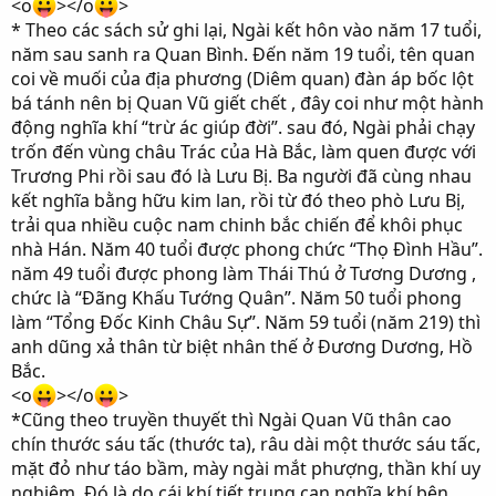
<o
></o
>
* Theo các sách sử ghi lại, Ngài kết hôn vào năm 17 tuổi,
năm sau sanh ra Quan Bình. Đến năm 19 tuổi, tên quan
coi về muối của địa phương (Diêm quan) đàn áp bốc lột
bá tánh nên bị Quan Vũ giết chết , đây coi như một hành
động nghĩa khí “trừ ác giúp đời”. sau đó, Ngài phải chạy
trốn đến vùng châu Trác của Hà Bắc, làm quen được với
Trương Phi rồi sau đó là Lưu Bị. Ba người đã cùng nhau
kết nghĩa bằng hữu kim lan, rồi từ đó theo phò Lưu Bị,
trải qua nhiều cuộc nam chinh bắc chiến để khôi phục
nhà Hán. Năm 40 tuổi được phong chức “Thọ Đình Hầu”.
năm 49 tuổi được phong làm Thái Thú ở Tương Dương ,
chức là “Đãng Khấu Tướng Quân”. Năm 50 tuổi phong
làm “Tổng Đốc Kinh Châu Sự”. Năm 59 tuổi (năm 219) thì
anh dũng xả thân từ biệt nhân thế ở Đương Dương, Hồ
Bắc.
<o
></o
>
*Cũng theo truyền thuyết thì Ngài Quan Vũ thân cao
chín thước sáu tấc (thước ta), râu dài một thước sáu tấc,
mặt đỏ như táo bầm, mày ngài mắt phượng, thần khí uy
nghiêm. Đó là do cái khí tiết trung can nghĩa khí bên