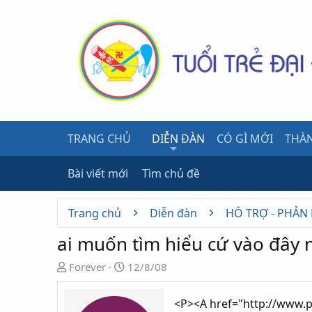
TRANG CHỦ
DIỄN ĐÀN
CÓ GÌ MỚI
THÀN
Bài viết mới
Tìm chủ đề
Trang chủ
Diễn đàn
HỖ TRỢ - PHẢN
ai muốn tìm hiểu cứ vào đây 
N
N
Forever
12/8/08
g
g
ư
à
<P><A href="http://www.
ờ
y