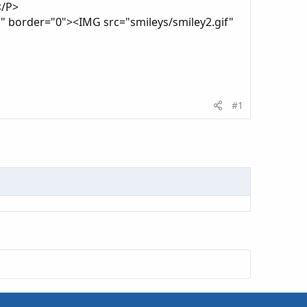
</P>
" border="0"><IMG src="smileys/smiley2.gif"
#1