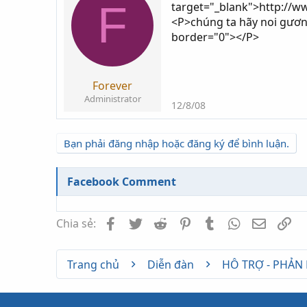
F
target="_blank">http://w
i
g
<P>chúng ta hãy noi gươn
k
ử
border="0"></P>
h
i
ở
i
t
Forever
ạ
Administrator
12/8/08
o
Bạn phải đăng nhập hoặc đăng ký để bình luận.
Facebook Comment
Facebook
Twitter
Reddit
Pinterest
Tumblr
WhatsApp
Email
Li
Chia sẻ:
Trang chủ
Diễn đàn
HỖ TRỢ - PHẢN