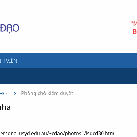
H VIÊN
Phòng chờ kiểm duyệt
 HỒI
nha
personal.usyd.edu.au/~cdao/photos1/lsdcd30.htm"