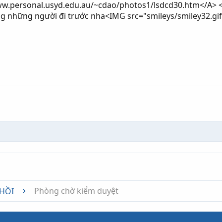
ww.personal.usyd.edu.au/~cdao/photos1/lsdcd30.htm</A> 
g những người đi trước nha<IMG src="smileys/smiley32.gif
nk
Phòng chờ kiểm duyệt
 HỒI