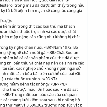
ra Học Viện Khoa Học Quốc Gia Hoa Kỳ
lesterol trong máu đã được tìm thấy trong hầu
c kỳ tử bởi bệnh tim mạch sẽ càng lúc càng gia
NT></B>
 tiềm ẩn trong thịt các loài thú mà khách
ốc an thần, thuốc trụ sinh và các dược chất
g béo mập nặng cân cũng như không bị chết
l trong kỹ nghệ chăn nuôi. <BR>Năm 1972, Bộ
rong kỹ nghệ chăn nuôi gà. <BR>Chất Sodium
hực phẩm kể cả các sản phẩm của thịt đã được
ng khi bẩn thỉu và chật hẹp nên dễ sinh ra các
i tài sản, các nghiệp chủ không ngần ngại sử
inh một cách bừa bãi trên cơ thể của loài vật
hiệu của thuốc trụ sinh. </FONT>
 những mầm bệnh tật không? <BR></B>
i cho thú được mau lớn hoặc sau khi đã sát
ác. <BR>Trong một bản báo cáo của cơ quan
ợc các mạng lưới kiểm soát sau khi những bộ
ng thư mắt và 3.596.302 trường hợp súc vật bị