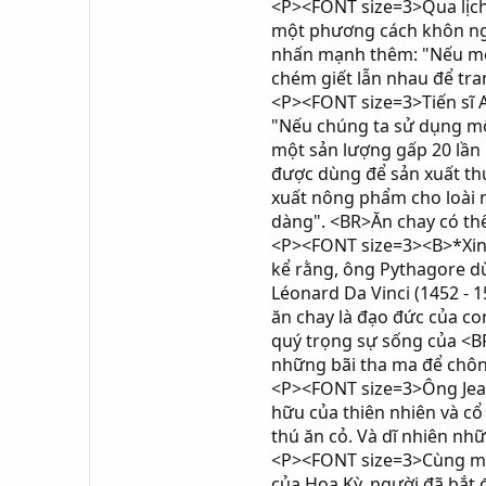
<P><FONT size=3>Qua lịch 
một phương cách khôn ng
nhấn mạnh thêm: "Nếu mọi 
chém giết lẫn nhau để tr
<P><FONT size=3>Tiến sĩ Aa
"Nếu chúng ta sử dụng mộ
một sản lượng gấp 20 lần n
được dùng để sản xuất thự
xuất nông phẩm cho loài n
dàng". <BR>Ăn chay có thể
<P><FONT size=3><B>*Xin 
kể rằng, ông Pythagore d
Léonard Da Vinci (1452 - 1
ăn chay là đạo đức của co
quý trọng sự sống của <B
những bãi tha ma để chôn 
<P><FONT size=3>Ông Jean 
hữu của thiên nhiên và cổ
thú ăn cỏ. Và dĩ nhiên n
<P><FONT size=3>Cùng một 
của Hoa Kỳ, người đã bắt 