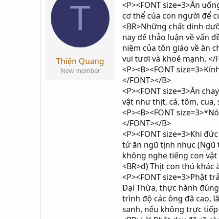
T
<P><FONT size=3>Ăn uống l
i
g
cơ thể của con người để c
k
ử
<BR>Những chất dinh dưỡn
h
i
nay để thảo luận về vấn đ
ở
niệm của tôn giáo về ăn c
i
vui tươi và khoẻ mạnh. <
t
Thiện Quang
<P><B><FONT size=3>Kính 
ạ
New member
</FONT></B>
o
<P><FONT size=3>Ăn chay, 
vật như thịt, cá, tôm, cua
<P><B><FONT size=3>*Nói đ
</FONT></B>
<P><FONT size=3>Khi đức P
tử ăn ngũ tịnh nhục (Ngũ 
không nghe tiếng con vật 
<BR>đ) Thịt con thú khác 
<P><FONT size=3>Phật trả 
Ðại Thừa, thực hành đúng 
trình độ các ông đã cao, l
sanh, nếu không trực tiếp