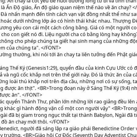
g: Ăn chay là cốt yếu để nuôi dưỡng lòng từ bi và tinh thần
c là Ấn Độ giáo, Ấn độ giáo quan niệm thế nào về ăn chay? 
à nhấn mạnh đến tính cách vạn vật đồng nhất thể như sau: 
oác dưới những lớp áo có hình thái khác nhau. Thượng Đế 
hương yêu con cái một cách công bằng. Giá có một người con
 cho con giết nó đi. Liệu người cha có bằng lòng hay khôn
hông cho phép chúng ta giết hại sinh mạng của những động
em của chúng ta". </FONT>
g thường, khi nói tới ăn chay ta liên tưởng đến Phật giá
ng Thế Ký (Genesis1:29), quyển đầu của kinh Cựu Ước có đo
ả và ngũ cốc khắp nơi trên thế giới này. Đó là thức ăn của c
ng loài thú khắp nơi trên địa cầu, những nơi có sự sống, ta
g được ăn thịt". <BR>Trong đoạn này ở Sáng Thế Ký (9:4) n
được ăn". </FONT>
 quyển Thánh Thư, phần lớn những lời rao giảng đều lên án 
ng khác gì hành động vặn cổ một con người vậy" <BR>Trong
 Ngài đã bị giam trong ngục thất tại thành Babylon, Ngài đã
 đồ ăn chay mới thôi. </FONT>
edict, người đã sáng lập ra giáo phái Benedictine Order v
ay trường. <BR>Giáo hội Cơ Đốc (Seventh Day Adventist Chu