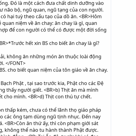
sống. Đó là một cách đưa chất dinh dưỡng vào
hư não bộ, ngũ quan, ngũ tạng của con người.
có hại tuỳ theo cấu tạo của dồ ăn. <BR>Hôm
 quan niệm về ăn chay: ăn chay là gì, quan
h hợp để con người có thể có được một đời sống
>*Trước hết xin BS cho biết ăn chay là gì?
 cải, không ăn những món ăn thuộc loài động
ười. </FONT>
S. cho biết quan niệm của tôn giáo về ăn chay.
ạch Phật , tại sao trước kia, Phật cho các Ðệ
ông thấy người giết. <BR>b) Thịt ăn mà mình
t cho mình. <BR>d) Thịt con thú tự chết.
òn thấp kém, chưa có thể lãnh thọ giáo pháp
cho các ông tạm dùng ngũ tịnh nhục. Ðến nay
á. <BR>Còn ăn thứ ấy, thì còn phạm giới sát
ẳng, không thể nào tu hành thành Phật được.