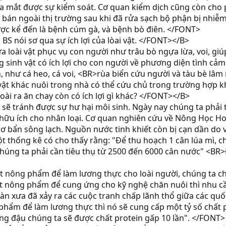
 mắt được sự kiểm soát. Cơ quan kiểm dịch cũng còn cho
án ngoài thị trường sau khi đã rửa sạch bộ phận bị nhiễm
c kể đến là bệnh cúm gà, và bệnh bò điên. </FONT>
S nói sơ qua sự ích lợi của lòai vật. </FONT></B>
loài vật phục vụ con người như trâu bò ngựa lừa, voi, giú
 sinh vật có ích lợi cho con người về phương diện tình cảm
 như cá heo, cá voi, <BR>rùa biển cứu người và tàu bè lâm
ật khác nuôi trong nhà có thể cứu chủ trong trường hợp 
i ra ăn chay còn có ích lợi gì khác? </FONT></B>
ẽ tránh được sự hư hại môi sinh. Ngày nay chúng ta phải tr
 hữu ích cho nhân loại. Cơ quan nghiên cứu về Nông Học Hoa
m dơ bẩn sông lạch. Nguồn nước tinh khiết còn bị cạn dần d
t thống kê có cho thấy rằng: "Để thu hoạch 1 cân lúa mì,
 chúng ta phải cần tiêu thụ từ 2500 đến 6000 cân nước" <B
nông phẩm để làm lương thực cho loài người, chúng ta chỉ 
nông phẩm để cung ứng cho kỹ nghệ chăn nuôi thì nhu cầu 
ngàn xưa đã xảy ra các cuộc tranh chấp lãnh thổ giữa các qu
phẩm để làm lương thực thì nó sẽ cung cấp một tỷ số chất p
rồng đậu chúng ta sẽ được chất protein gấp 10 lần". </FONT>