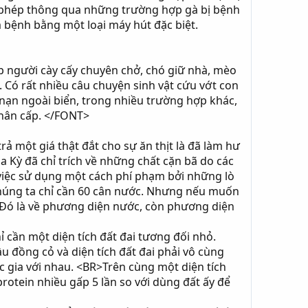
 phép thông qua những trường hợp gà bị bệnh
 bệnh bằng một loại máy hút đặc biệt.
p người cày cấy chuyên chở, chó giữ nhà, mèo
. Có rất nhiều câu chuyện sinh vật cứu vớt con
 nạn ngoài biển, trong nhiều trường hợp khác,
khân cấp. </FONT>
ả một giá thật đắt cho sự ăn thịt là đã làm hư
 Kỳ đã chỉ trích về những chất cặn bã do các
o việc sử dụng một cách phí phạm bởi những lò
 chúng ta chỉ cần 60 cân nước. Nhưng nếu muốn
R>Đó là về phương diện nước, còn phương diện
cần một diện tích đất đai tương đối nhỏ.
đồng cỏ và diện tích đất đai phải vô cùng
ốc gia với nhau. <BR>Trên cùng một diện tích
rotein nhiều gấp 5 lần so với dùng đất ấy để