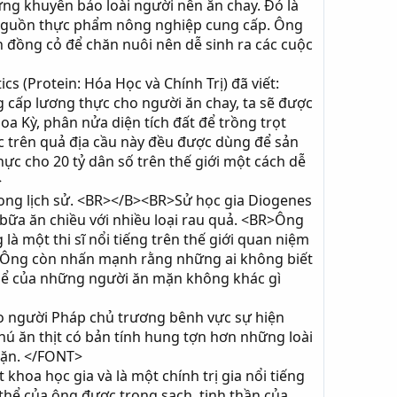
ừng khuyên bảo loài người nên ăn chay. Đó là
nguồn thực phẩm nông nghiệp cung cấp. Ông
h đồng cỏ để chăn nuôi nên dễ sinh ra các cuộc
cs (Protein: Hóa Học và Chính Trị) đã viết:
 cấp lương thực cho người ăn chay, ta sẽ được
oa Kỳ, phân nửa diện tích đất để trồng trọt
ác trên quả địa cầu này đều được dùng để sản
ực cho 20 tỷ dân số trên thế giới một cách dễ
>
rong lịch sử. <BR></B><BR>Sử học gia Diogenes
ữa ăn chiều với nhiều loại rau quả. <BR>Ông
là một thi sĩ nổi tiếng trên thế giới quan niệm
h. Ông còn nhấn mạnh rằng những ai không biết
hể của những người ăn mặn không khác gì
ào người Pháp chủ trương bênh vực sự hiện
hú ăn thịt có bản tính hung tợn hơn những loài
mặn. </FONT>
hoa học gia và là một chính trị gia nổi tiếng
thể của ông được trong sạch, tinh thần của