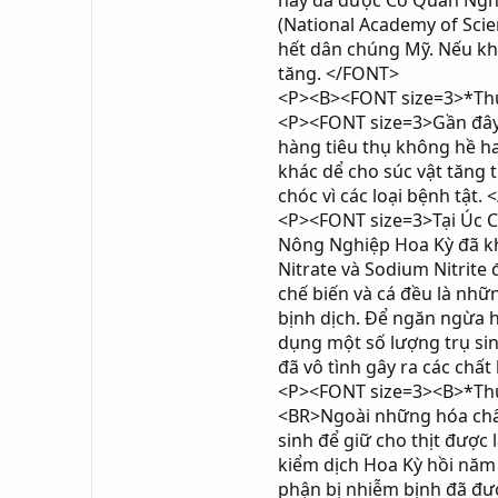
này đã dược Cơ Quan Nghi
(National Academy of Sci
hết dân chúng Mỹ. Nếu khôn
tăng. </FONT>
<P><B><FONT size=3>*Thưa
<P><FONT size=3>Gần đây c
hàng tiêu thụ không hề hay
khác dể cho súc vật tăng
chóc vì các loại bệnh tật.
<P><FONT size=3>Tại Úc Ch
Nông Nghiệp Hoa Kỳ đã kh
Nitrate và Sodium Nitrite
chế biến và cá đều là nhữ
bịnh dịch. Để ngăn ngừa h
dụng một số lượng trụ sin
đã vô tình gây ra các chấ
<P><FONT size=3><B>*Thưa
<BR>Ngoài những hóa chất 
sinh để giữ cho thịt đượ
kiểm dịch Hoa Kỳ hồi năm 
phận bị nhiễm bịnh đã đượ