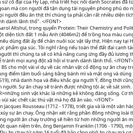
sử cổ đại của Hy Lạp, nhà triết học nổi danh Socrates đã t
oan mà con người đã tận dụng tài nguyên phong phú do 
người đều ăn thịt thì chúng ta phải cần rất nhiều diện tíc
anh dành lãnh thổ". </FONT>
rol Altshul, trong quyển Protein: Their Chemistry and Politi
t diện tích đất 1 mẫu Anh (4046m2) để trồng hoa màu cung
ếu dùng đất ấy để chăn nuôi súc vật lấy thịt. Hiện nay tại H
c phẩm gia súc. Tôi nghĩ rằng nếu toàn thể đất đai canh t
gười thì chúng ta sẽ có khả năng cung ứng đầy đủ lương th
 tránh mọi xung đột xã hội vì tranh dành lãnh thổ. </FONT
BS cho một vài ví dụ về các nhân vật cổ động sự ăn chay t
ùng điểm tâm buổi sáng bằng bánh mì và mật ong và dùng b
519), nhà danh họa và điêu khắc gia người Ý, đồng thời cũng 
n người. Sự ăn chay sẽ tránh được những tội ác về sát sin
R>những sinh vật khác là những kẻ không đáng sống. Cơ t
vùi xác chết các thú vật mà họ đã ăn vào. </FONT>
Jacques Rousseau (1712 - 1778), triết gia và là một văn h
 xúy sự ăn chay. Ông nhận xét rằng phần đông những loài t
hững người ăn chay trường sẽ hiền từ hơn những người ăn 
quan niệm trên, ông Benjamin Franklin (1706 - 1790), một k
đầu ăn chay từ năm 16 tuổi đã bảo rằng nhờ ăn chay mà cơ 