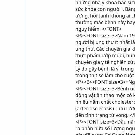
những nhà y khoa bác sĩ t
sức khỏe con người". Bằng 
ương, hôi tanh không ai ch
thường mắc bệnh này hay b
nguy hiểm. </FONT>
<P><FONT size=3>Năm 1997 
người bị ung thư ít nhất 
ung thư. Các chuyên gia k
thực phẩm ướp muối, hun k
chuyên gia y tế nghiên cứ
Lý do gây bệnh là vì trong
trong thịt sẽ làm cho ruột
<P><B><FONT size=3>*Ngoà
<P><FONT size=3>Bệnh ung
động vật ăn thảo mộc có k
nhiều năm chất cholester
(arteriosclerosis). Lưu l
đến tình trạng tử vong. 
<P><FONT size=3>Đầu năm 
ra phân nửa số lượng ngư