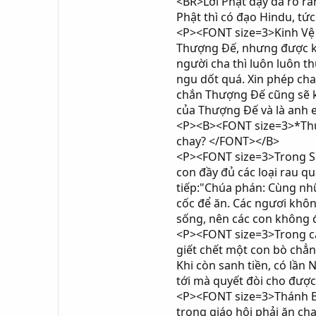
<BR>Lời Phật dạy đã rõ ràn
Phật thì có đạo Hindu, tứ
<P><FONT size=3>Kinh Vệ Đ
Thượng Đế, nhưng được kh
người cha thì luôn luôn t
ngu dốt quá. Xin phép cha
chắn Thượng Đế cũng sẽ k
của Thượng Đế và là anh 
<P><B><FONT size=3>*Thườn
chay? </FONT></B>
<P><FONT size=3>Trong Sá
con đầy đủ các loại rau qu
tiếp:"Chúa phán: Cùng nhữ
cốc để ăn. Các ngươi khôn
sống, nên các con không 
<P><FONT size=3>Trong các
giết chết một con bò chẳ
Khi còn sanh tiền, có lần
tới mà quyết đòi cho được
<P><FONT size=3>Thánh Ben
trong giáo hội phải ăn ch