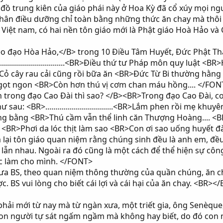
ín đồ trung kiên của giáo phái này ở Hoa Kỳ đã cổ xúy mọi n
hân điều dưỡng chỉ toàn bằng những thức ăn chay mà thôi
iệt nam, có hai nền tôn giáo mới là Phật giáo Hoà Hảo và C
 đạo Hòa Hảo,</B> trong 10 Điều Tâm Huyết, Đức Phật Thà
..............................<BR>Điều thứ tư Pháp môn quy luật 
ỏ cây rau cải cũng rồi bữa ăn <BR>Ðức Từ Bi thường hằng 
gọt ngon <BR>Còn hơn thú vị cơm chan máu hồng.... </FON
trong đạo Cao Đài thì sao? </B><BR>Trong đạo Cao Đài, cơ 
au: <BR>..................................<BR>Lắm phen rồi mẹ k
ồng bằng <BR>Thú cầm vẫn thể linh căn Thượng Hoàng.... <
au <BR>Phơi da lóc thịt làm sao <BR>Con ơi sao uống huyết đ
ại tôn giáo quan niệm rằng chúng sinh đều là anh em, đều 
 lẫn nhau. Ngoài ra đó cũng là một cách để thể hiện sự côn
 làm cho mình. </FONT>
 BS, theo quan niệm thông thường của quần chúng, ăn ch
. BS vui lòng cho biết cái lợi và cái hại của ăn chay. <BR></
i mới từ nay mà từ ngàn xưa, một triết gia, ông Senèque, 
 con người tự sát ngấm ngầm mà không hay biết, do đó con