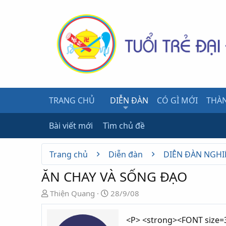
TRANG CHỦ
DIỄN ĐÀN
CÓ GÌ MỚI
THÀN
Bài viết mới
Tìm chủ đề
Trang chủ
Diễn đàn
DIỄN ĐÀN NGHI
ĂN CHAY VÀ SỐNG ĐẠO
N
N
Thiện Quang
28/9/08
g
g
ư
à
<P> <strong><FONT size=3
ờ
y