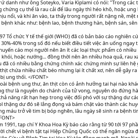
rứ danh như ông Soteyko, Varia Kiplami có nói: "Trong các t
chứng cụ thể là rau cải để lâu ngày thì héo khô, hoặc ung bấ
ịu nổi, và khi ăn vào, ta thấy trong người rất nặng nề, mệt n
ệnh khác như: bệnh lao, bệnh thương hàn, bệnh sán, sên v.
Tổ chức Y tế thế giới (WHO) đã có bản báo cáo nghiên cứu 
là 30%-40% trong số đó nếu biết điều tiết việc ăn uống ngay
huyến cáo mọi người nên ăn ít các loại thực phẩm có nhiề
hói, hoặc nướng... đồng thời nên ăn nhiều hoa quả, rau xa
u đã có nhiều bằng chứng chính xác chứng minh sự liên hệ g
 thịt chứa nhiều chất béo nhưng lại ít chất xơ, nên dễ gây r
 bị ung thối. </FONT>
i bệnh ung thư, ăn thịt còn có ảnh hưởng tai hại nào kh
 thư là nguyên do chánh của tử vong, nguyên do đứng hàng
hả năng rất hạn hẹp trong việc đối phó với sự thặng dư các
ol thặng dư đó sẽ lắng đọng và bám chặt vào thành các hu
ượng máu trở về tim bị bóp nghẽn, lâu ngày sẽ sinh ra bện
</FONT>
1991, tạp chí Y Khoa Hoa Kỳ báo cáo rằng từ 90 tới 97 ph
ời chết vì bệnh tật tại Hiệp Chủng Quốc có thể ngăn ngừa