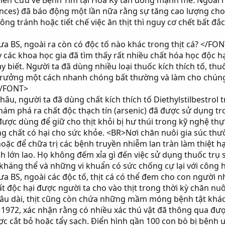
ên Cứu về Bệnh Tim tại Hoa Kỳ tán đồng mạnh mẽ. Ngoài 
ences) đã báo động một lần nữa rằng sự tăng cao lượng cho
g tránh hoặc tiết chế việc ăn thịt thì nguy cơ chết bất đắ
 BS, ngoài ra còn có độc tố nào khác trong thịt cá? </FO
ác khoa học gia đã tìm thấy rất nhiều chất hóa học độc hại
 biết. Người ta đã dùng nhiều loại thuốc kích thích tố, thu
 trưởng một cách nhanh chóng bất thường và làm cho chún
 </FONT>
âu, người ta đã dùng chất kích thích tố Diethylstilbestro
ám phá ra chất độc thạch tín (arsenic) đã được sử dụng t
 được dùng để giữ cho thịt khỏi bị hư thúi trong kỹ nghệ t
ng chất có hại cho sức khỏe. <BR>Nơi chăn nuôi gia súc thườ
oặc để chữa trị các bệnh truyền nhiễm lan tràn làm thiệt hạ
h lớn lao. Họ không đếm xỉa gì đến việc sử dụng thuốc trụ s
t kháng thể và những vi khuẩn có sức chống cự lại với công 
 BS, ngoài các độc tố, thịt cá có thể đem cho con người
độc hại được người ta cho vào thịt trong thời kỳ chăn nuô
c lâu dài, thịt cũng còn chứa những mầm móng bệnh tật kh
1972, xác nhận rằng có nhiều xác thú vật đã thông qua đư
c cắt bỏ hoặc tẩy sạch. Điển hình gần 100 con bò bị bệnh u