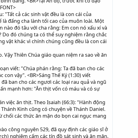
 bình đẳng. <BR>Tại Ấn độ, trước khi có đạo
</FONT>
"Tất cả các sinh vật đều là con cái của
là đấng cha lành tối cao của muôn loài. Một
 nào đó tâu với cha rằng: Em con nó xấu xí và
g? Do đó chúng ta có thể suy nghiệm rằng chắc
 vật khác vì chính chúng cũng đều là con cái
o. Vậy Thiên Chúa giáo quan niệm ra sao về ăn
ạn viết: "Chúa phán rằng: Ta đã ban cho các
ác con vậy". <BR>Sáng Thế Ký (1:30) viết
 đã ban cho các ngươi các loại rau quả và ngũ
hấn mạnh hơn: "Ăn thịt vốn có máu và có sự
việc ăn thịt. Theo Isaiah (66:3): "Hành động
 Thánh Kinh cũng có chuyện về Thánh Daniel.
 từ chối các thức ăn mặn do bọn cai ngục mang
ào công nguyên 529, đã quy định các giáo sĩ ở
rch) nghiêm cấm các tín đồ sát sinh và ăn mặn.