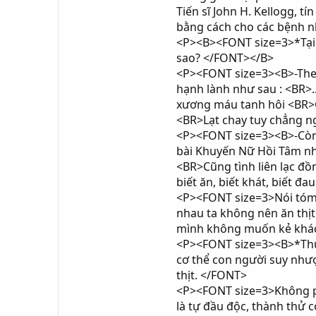
Tiến sĩ John H. Kellogg, t
bằng cách cho các bệnh n
<P><B><FONT size=3>*Tại V
sao? </FONT></B>
<P><FONT size=3><B>-Theo
hạnh lành như sau : <BR>....
xương máu tanh hôi <BR>C
<BR>Lạt chay tuy chẳng n
<P><FONT size=3><B>-Còn 
bài Khuyến Nữ Hồi Tâm như s
<BR>Cũng tình liên lạc đ
biết ăn, biết khát, biết đ
<P><FONT size=3>Nói tóm l
nhau ta không nên ăn thịt
mình không muốn kẻ khác
<P><FONT size=3><B>*Thưa
cơ thể con người suy nhược
thịt. </FONT>
<P><FONT size=3>Không phả
là tự đầu độc, thành thử