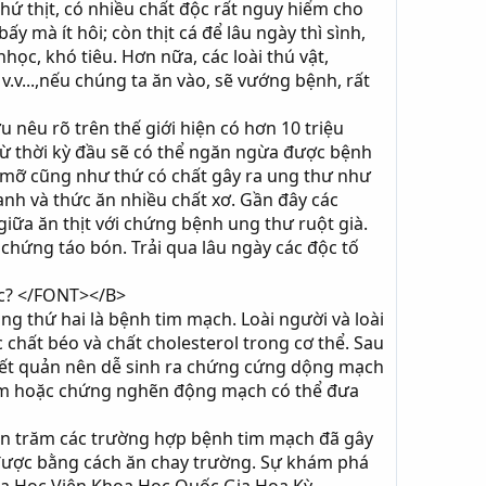
hứ thịt, có nhiều chất độc rất nguy hiểm cho
y mà ít hôi; còn thịt cá để lâu ngày thì sình,
học, khó tiêu. Hơn nữa, các loài thú vật,
v...,nếu chúng ta ăn vào, sẽ vướng bệnh, rất
nêu rõ trên thế giới hiện có hơn 10 triệu
 từ thời kỳ đầu sẽ có thể ngăn ngừa được bệnh
u mỡ cũng như thứ có chất gây ra ung thư như
nh và thức ăn nhiều chất xơ. Gần đây các
iữa ăn thịt với chứng bệnh ung thư ruột già.
a chứng táo bón. Trải qua lâu ngày các độc tố
ác? </FONT></B>
 thứ hai là bệnh tim mạch. Loài người và loài
 chất béo và chất cholesterol trong cơ thể. Sau
yết quản nên dễ sinh ra chứng cứng dộng mạch
h tim hoặc chứng nghẽn động mạch có thể đưa
ần trăm các trường hợp bệnh tim mạch đã gây
 được bằng cách ăn chay trường. Sự khám phá