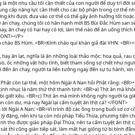
à một nhu cầu tối cần thiết của con người để duy trì đời 
ung cấp năng lực cần thiết cho các bộ phận trong cơ thể n
g khi được đưa vào cơ thể có thể gây ảnh hưởng tốt hoặc 
ề ăn chay, chúng tôi có hân hạnh mời BS Bùi Đắc Hùm san sẻ
hay, ăn chay có hại hay có lợi, làm thế nào để ăn uống thíc
/FONT></P>
chào BS Hùm. <BR>Kính chào quí khán giả đài VHN. <BR><BR
hay ăn lạt, nghĩa là ăn những loài thảo mộc: hoa quả, rau
, sò, ốc những vật hữu tình, biết tham sống sợ chết như ng
ến ăn chay, người ta liên tưởng ngay đến sự tu hành, xin B
hật còn tại thế, một hôm Ngài A Nan hỏi Phật rằng: <BR>• B
tịnh nhục là năm thứ thịt thanh tịnh: <BR>a) Thịt ăn mà kh
bị giết kêu. <BR>c) Thịt ăn mà mình không nghi người ta giế
ăn còn dư, mà nay Ngài lại cấm tuyệt ăn thịt cá? </FONT>
lời Ngài A Nan: <BR>Vì trình độ các ông trong buổi sơ cơ c
lý đặng, nên khi ta còn nói pháp Tiểu Thừa, phương tiện 
ãnh thọ được giáo pháp Ðại Thừa, nên ta cấm tuyệt ăn thịt c
 sát thì cũng gián tiếp sát, làm mất hạt giống từ bi bình đ