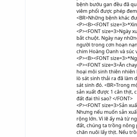
bệnh bướu gan đều đã qua
viêm phổi được phép đem b
<BR>Những bệnh khác đượ
<P><B><FONT size=3>*Xin B
<P><FONT size=3>Ngày xưa 
bắt chuột. Ngày nay những
người trong cơn hoạn nạn,
chim Hoàng Oanh và súc v
<P><B><FONT size=3>*Ngoà
<P><FONT size=3>Ăn chay s
hoại môi sinh thiên nhiên
lò sát sinh thải ra đã là
sát sinh đó. <BR>Trong mộ
sản xuất được 1 cân thịt,
đất đai thì sao? </FONT>
<P><FONT size=3>Sản xuất 
Nhưng nếu muốn sản xuất 
rộng lớn. Vì lẽ ấy mà từ 
đất, chúng ta trồng nông 
chăn nuôi lấy thịt. Nếu t