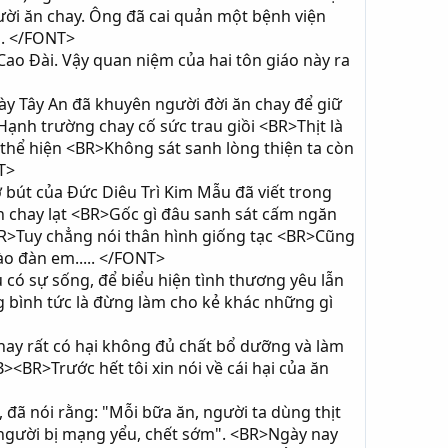
gười ăn chay. Ông đã cai quản một bệnh viện
 . </FONT>
ao Đài. Vậy quan niệm của hai tôn giáo này ra
y Tây An đã khuyên người đời ăn chay để giữ
<BR>Hạnh trường chay cố sức trau giồi <BR>Thịt là
thể hiện <BR>Không sát sanh lòng thiện ta còn
T>
bút của Đức Diêu Trì Kim Mẫu đã viết trong
huyên chay lạt <BR>Gốc gì đâu sanh sát cấm ngăn
BR>Tuy chẳng nói thân hình giống tạc <BR>Cũng
ào đàn em..... </FONT>
có sự sống, để biểu hiện tình thương yêu lẫn
g bình tức là đừng làm cho kẻ khác những gì
ay rất có hại không đủ chất bổ dưỡng và làm
B><BR>Trước hết tôi xin nói về cái hại của ăn
đã nói rằng: "Mỗi bữa ăn, người ta dùng thịt
 người bị mạng yểu, chết sớm". <BR>Ngày nay