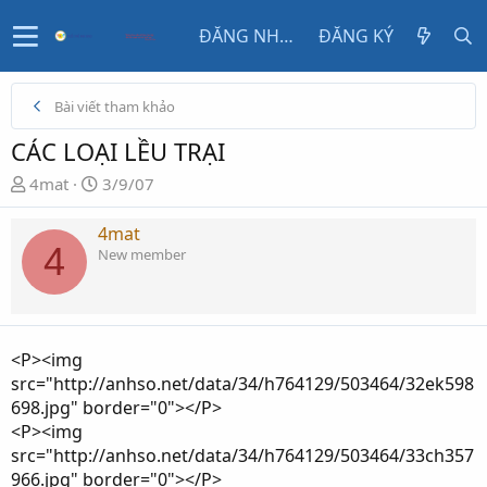
ĐĂNG NHẬP
ĐĂNG KÝ
Bài viết tham khảo
CÁC LOẠI LỀU TRẠI
N
N
4mat
3/9/07
g
g
ư
à
4mat
4
ờ
y
New member
i
g
k
ử
h
i
ở
<P><img
i
src="http://anhso.net/data/34/h764129/503464/32ek598
t
698.jpg" border="0"></P>
ạ
<P><img
o
src="http://anhso.net/data/34/h764129/503464/33ch357
966.jpg" border="0"></P>