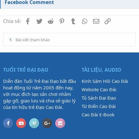
Facebook Comment
Facebook
Twitter
Reddit
Pinterest
Tumblr
WhatsApp
Email
Link
Chia sẻ:
Bài viết tham khảo
TUỔI TRẺ ĐẠI ĐẠO
TÀI LIỆU, AUDIO
Diễn đàn Tuổi Trẻ Đại Đạo bắt đầu
Kinh Sám Hối Cao Đài
hoạt động từ năm 2005 đến nay,
Website Cao Đài
với mục đích tạo sân chơi nhằm
Tủ Sách Đại Đạo
gặp gỡ, giao lưu và chia sẻ giáo lý
Từ Điển Cao Đài
của tín hữu trẻ Đạo Cao Đài.
Cao Đài E-Book