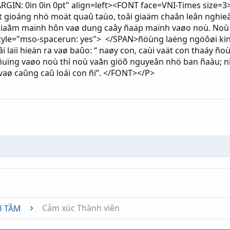
GIN: 0in 0in 0pt" align=left><FONT face=VNI-Times size=3>
t gioáng nhö moät quaû taùo, toâi giaäm chaân leân nghie
i giaãm maïnh hôn vaø dung caây ñaäp maïnh vaøo noù. Noù laï
yle="mso-spacerun: yes"> </SPAN>ñöùng laëng ngöôøi kinh n
 laïi hieän ra vaø baûo: “ naøy con, caùi vaät con thaáy ño
 ñuïng vaøo noù thì noù vaãn giöõ nguyeân nhö ban ñaàu;
 vaø caûng caû loái con ñi”. </FONT></P>
nk
Cảm xúc Thành viên
U TẦM