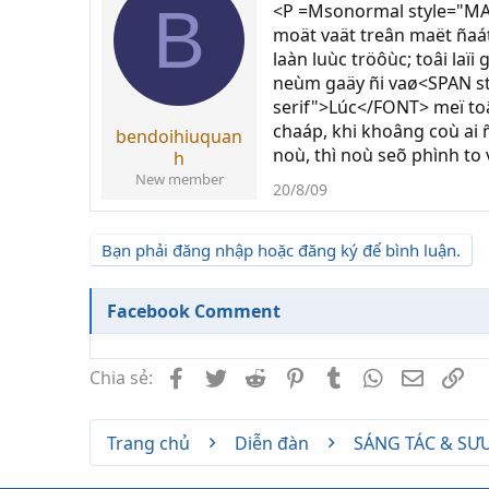
B
<P =Msonormal style="MAR
i
g
moät vaät treân maët ñaá
k
ử
laàn luùc tröôùc; toâi laï
h
i
neùm gaäy ñi vaø<SPAN st
ở
serif">Lúc</FONT> meï toâi
i
chaáp, khi khoâng coù ai
t
bendoihiuquan
noù, thì noù seõ phình to
ạ
h
o
New member
20/8/09
Bạn phải đăng nhập hoặc đăng ký để bình luận.
Facebook Comment
Facebook
Twitter
Reddit
Pinterest
Tumblr
WhatsApp
Email
Li
Chia sẻ:
Trang chủ
Diễn đàn
SÁNG TÁC & SƯ