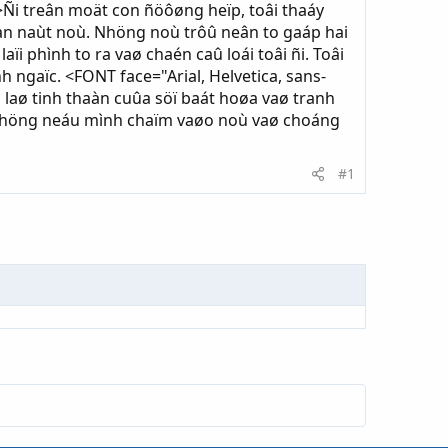
Ñi treân moät con ñöôøng heïp, toâi thaáy
àn naùt noù. Nhöng noù trôû neân to gaáp hai
i phình to ra vaø chaén caû loái toâi ñi. Toâi
gaïc. <FONT face="Arial, Helvetica, sans-
ù laø tinh thaàn cuûa söï baát hoøa vaø tranh
 nhöng neáu mình chaïm vaøo noù vaø choáng
#1