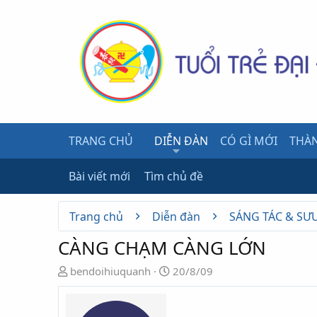
TRANG CHỦ
DIỄN ĐÀN
CÓ GÌ MỚI
THÀN
Bài viết mới
Tìm chủ đề
Trang chủ
Diễn đàn
SÁNG TÁC & SƯ
CÀNG CHẠM CÀNG LỚN
N
N
bendoihiuquanh
20/8/09
g
g
ư
à
ờ
y