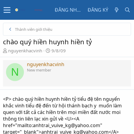
ĐĂNG NHẬP
ĐĂNG KÝ
Thành viên giới thiệu
chào quý hiền huynh hiền tỷ
N
N
nguyenkhacvinh
9/8/09
g
g
ư
à
nguyenkhacvinh
N
ờ
y
New member
i
g
k
ử
h
i
ở
<P> chào quý hiền huynh hiền tỷ tiểu đệ tên nguyển
i
khắc vinh tiểu đệ đến từ hội thánh bạch y muốn làm
t
quen với tất cả các hiền trên mọi miền đất nước moi
ạ
thông tin liên lạc xin gửi về <U><A
o
href="mailto:anhtrai_vuive_kg@yahoo.com"
target="_blank">anhtrai_vuive_kg@yahoo.com</A>