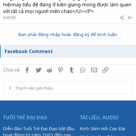
hiệnnay tiểu đệ đang ở kiên giang mong được làm quen
với tất cả mọi ngươì mến chào</U></P>
9/8/09
#1
Bạn phải đăng nhập hoặc đăng ký để bình luận.
Facebook Comment
Facebook
Twitter
Reddit
Pinterest
Tumblr
WhatsApp
Email
Link
Chia sẻ:
Thành viên giới thiệu
TUỔI TRẺ ĐẠI ĐẠO
TÀI LIỆU, AUDIO
Diễn đàn Tuổi Trẻ Đại Đạo bắt đầu
Kinh Sám Hối Cao Đài
hoạt động từ năm 2005 đến nay,