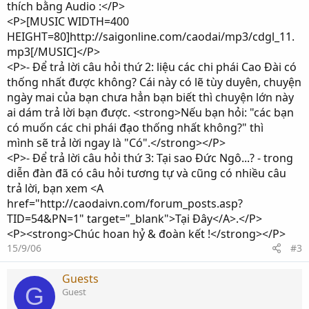
thích bằng Audio :</P>
<P>[MUSIC WIDTH=400
HEIGHT=80]http://saigonline.com/caodai/mp3/cdgl_11.
mp3[/MUSIC]</P>
<P>- Để trả lời câu hỏi thứ 2: liệu các chi phái Cao Đài có
thống nhất được không? Cái này có lẽ tùy duyên, chuyện
ngày mai của bạn chưa hẳn bạn biết thì chuyện lớn này
ai dám trả lời bạn được. <strong>Nếu bạn hỏi: "các bạn
có muốn các chi phái đạo thống nhất không?" thì
mình sẽ trả lời ngay là "Có".</strong></P>
<P>- Để trả lời câu hỏi thứ 3: Tại sao Đức Ngô...? - trong
diễn đàn đã có câu hỏi tương tự và cũng có nhiều câu
trả lời, bạn xem <A
href="http://caodaivn.com/forum_posts.asp?
TID=54&PN=1" target="_blank">Tại Đây</A>.</P>
<P><strong>Chúc hoan hỷ & đoàn kết !</strong></P>
15/9/06
#3
Guests
G
Guest