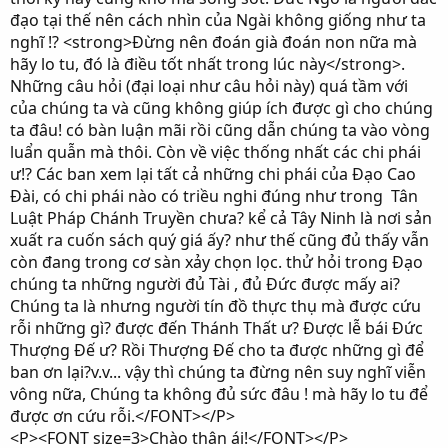
đạo tại thế nên cách nhìn của Ngài không giống như ta
nghĩ !? <strong>Đừng nên đoán già đoán non nữa mà
hãy lo tu, đó là điều tốt nhất trong lúc này</strong>.
Những câu hỏi (đại loại như câu hỏi này) quá tầm với
của chúng ta và cũng không giúp ích được gì cho chúng
ta đâu! có bàn luận mãi rồi cũng dẫn chúng ta vào vòng
luẩn quẫn mà thôi. Còn về việc thống nhất các chi phái
ư!? Các ban xem lại tất cả những chi phái của Đạo Cao
Đài, có chi phái nào có triều nghi đúng như trong Tân
Luật Pháp Chánh Truyền chưa? kể cả Tây Ninh là nơi sản
xuất ra cuốn sách quý giá ấy? như thế cũng đủ thấy vẫn
còn đang trong cơ sàn xảy chọn lọc. thử hỏi trong Đạo
chúng ta những người đủ Tài , đủ Đức được mấy ai?
Chúng ta là nhưng người tín đồ thực thụ mà được cứu
rỗi những gì? được đến Thánh Thất ư? Được lễ bái Đức
Thượng Đế ư? Rồi Thượng Đế cho ta được những gì để
ban ơn lại?v.v... vậy thì chúng ta đừng nên suy nghĩ viễn
vông nữa, Chúng ta không đủ sức đâu ! mà hãy lo tu để
được ơn cứu rỗi.</FONT></P>
<P><FONT size=3>Chào thân ái!</FONT></P>