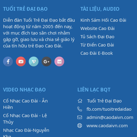
TUỔI TRẺ ĐẠI ĐẠO
TÀI LIỆU, AUDIO
Diễn đàn Tuổi Trẻ Đại Đạo bắt đầu
Kinh Sám Hối Cao Đài
hoạt động từ năm 2005 đến nay,
Website Cao Đài
với mục đích tạo sân chơi nhằm
Tủ Sách Đại Đạo
gặp gỡ, giao lưu và chia sẻ giáo lý
Từ Điển Cao Đài
của tín hữu trẻ Đạo Cao Đài.
Cao Đài E-Book
VIDEO NHẠC ĐẠO
LIÊN LẠC BQT
Cổ Nhạc Cao Đài - Ân
Tuổi Trẻ Đại Đạo
Hiền
fb.com/tuoitredaidao
Cổ Nhạc Cao Đài - Lệ
admin@caodaivn.com
Thủy
www.caodaivn.com
Nhạc Cao Đài-Nguyễn
Kha