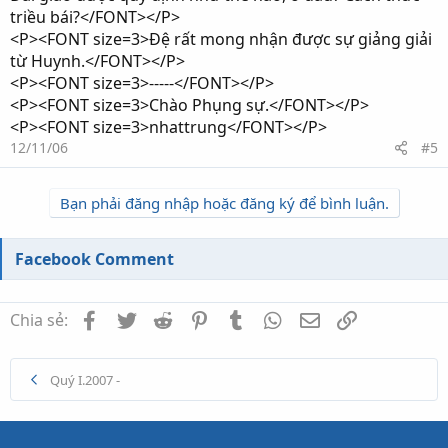
triều bái?</FONT></P>
<P><FONT size=3>Đệ rất mong nhận được sự giảng giải
từ Huynh.</FONT></P>
<P><FONT size=3>-----</FONT></P>
<P><FONT size=3>Chào Phụng sự.</FONT></P>
<P><FONT size=3>nhattrung</FONT></P>
12/11/06
#5
Bạn phải đăng nhập hoặc đăng ký để bình luận.
Facebook Comment
Facebook
Twitter
Reddit
Pinterest
Tumblr
WhatsApp
Email
Link
Chia sẻ:
Quý I.2007 -