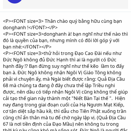
<P><FONT size=3> Thân chào quý bằng hữu cùng bạn
donghanh !</FONT></P>
<P><FONT size=3>donghanh à! bạn nghĩ như thế nào thì
đó là quyền của bạn, nhưng mình có đôi lời góp ý với
bạn nhé:</FONT></P>
<P><FONT size=3>thử hỏi trong Đạo Cao Đài nếu như
Đức Ngô không đủ Đức Hạnh thì ai là người có Đức
hạnh đây !? Bạn đừng suy nghĩ như thế kẽo lầm to đấy
bạn à. Đức Ngô không nhận Ngôi Vị Giáo Tông không
phải vì chuyện ấy, mà Ngài biết được rằng: Quả Địa Cầu
68 mà chúng ta đang ở đây chưa thể lập Triều nghi
được, nên dầu có tiếp nhận Ngôi Vị cũng không thể giúp
cải tạo thế gian này thành một "Niết Bàn Tại thế ". Hiện
nay đang trong giai đoạn cuối của Hạ Ngươn Mạt Kiếp,
cơ tận diệt sắp hầu kề, thì dẫu cho Tiên Phật xuống trần
cũng chỉ ẩn thân mà tu để chờ ngày lập vị. (Quả Địa Cầu
67 là nơi tiền định của Đạo Mầu) nên không tu trong
thời kỳ này cũng khó mà sống sót. Đức Ngô là người đắc