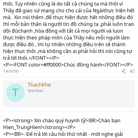
thôi. Tuy nhiên cũng là do tất cả chúng ta mà thôi vì
Thầy đã giao sứ mạng cho cho cái của Ngàithực hiện hết
mà. Xin nói thêm ,để thực hiện được hết những điều đó
thì mỗi bản thân là người tín đồ chúng ta ,phải luôn trao
dồi đứchạnh ,hòa đồng với tất cả mọi người và luon
thực hiện theo pháp môn của Thầy nếu mỗi người làm
được điều đó , thì tự nhiên những điều trên sẽ thành
hiện thực thôi ,mà không cần ai phải hỏi thì nói cũng tự
trả lời thôi.</FONT></P>
<P><FONT color=#ff0000>Chúc đồng hành</FONT></P>
14/9/06
#2
ThachKhe
T
Member
<P><strong> Xin chào quý huynh tỷ!<BR>Chào bạn
Hien_TrungHien!</strong></P>
<P><BR>- Để trả lời câu hỏi thứ nhất - mời nghe giải