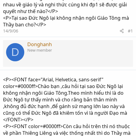
nhau về giáo lý và nghi thức cúng khi đp1 sẽ được giải
quyết như thế nào?</P>
<P>Tại sao Đức Ngô lại không nhận ngôi Giáo Tông mà
Thầy ban cho?</P>
14/9/06
#1
Donghanh
D
New member
<P><FONT face="Arial, Helvetica, sans-serif"
color=#0000ff>Chào bạn ,câu hỏi tại sao Đức Ngô lại
không nhận ngôi Giáo Tông.Theo mình hiểu thì là do
Đức Ngô tự thấy mình và cho rằng bản thân mình
,không đủ đức hạnh ,để gánh sứ mạng lớn lao này và
cũng có thể Đức Ngô đã khiêm tốn vì là người Đạo mà
</FONT></P>
<P><FONT color=#0000ff>Còn câu hỏi trên thì nó thuộc
về phần Thiêng Liêng và việc thống nhất thì do Thầy mà