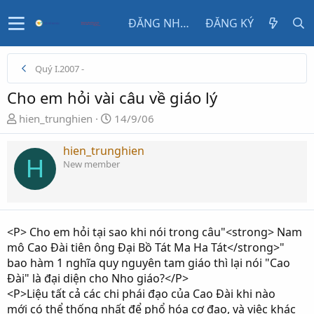
ĐĂNG NHẬP
ĐĂNG KÝ
Quý I.2007 -
Cho em hỏi vài câu về giáo lý
N
N
hien_trunghien
14/9/06
g
g
ư
à
hien_trunghien
H
ờ
y
New member
i
g
k
ử
h
i
ở
<P> Cho em hỏi tại sao khi nói trong câu"<strong> Nam
i
mô Cao Đài tiên ông Đại Bồ Tát Ma Ha Tát</strong>"
t
bao hàm 1 nghĩa quy nguyên tam giáo thì lại nói "Cao
ạ
Đài" là đại diện cho Nho giáo?</P>
o
<P>Liệu tất cả các chi phái đạo của Cao Đài khi nào
mới có thể thống nhất để phổ hóa cơ đạo, và việc khác