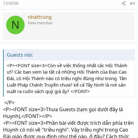
15/9/06
#4
nhattrung
N
New member
Guests nói:
<P><FONT size=3>Còn về việc thống nhất các Hội Thánh
ư!? Các ban xem lại tất cả những Hội Thánh của Đạo Cao
Đài, có Hội Thánh nào có triều nghi đúng như trong Tân
Luật Pháp Chánh Truyền chưa? kể cả Tây Ninh là nơi sản
xuất ra cuốn sách quý giá ấy? </FONT>
</P>
<P><FONT size=3>Thưa Guests (tạm gọi dưới đây là
Huynh),</FONT></P>
<P><FONT size=3>Phần bài viết được trích dẫn phía trên
Huynh có nói về "triều nghi". Vậy triều nghi trong Cao
Đài giáo được quy định như thế nào, ở đâu? Cách thức