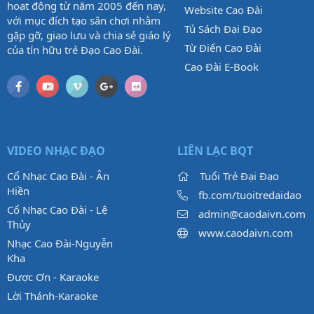
hoạt động từ năm 2005 đến nay,
Website Cao Đài
với mục đích tạo sân chơi nhằm
Tủ Sách Đại Đạo
gặp gỡ, giao lưu và chia sẻ giáo lý
Từ Điển Cao Đài
của tín hữu trẻ Đạo Cao Đài.
Cao Đài E-Book
VIDEO NHẠC ĐẠO
LIÊN LẠC BQT
Cổ Nhạc Cao Đài - Ân
Tuổi Trẻ Đại Đạo
Hiền
fb.com/tuoitredaidao
Cổ Nhạc Cao Đài - Lệ
admin@caodaivn.com
Thủy
www.caodaivn.com
Nhạc Cao Đài-Nguyễn
Kha
Được Ơn - Karaoke
Lời Thánh-Karaoke