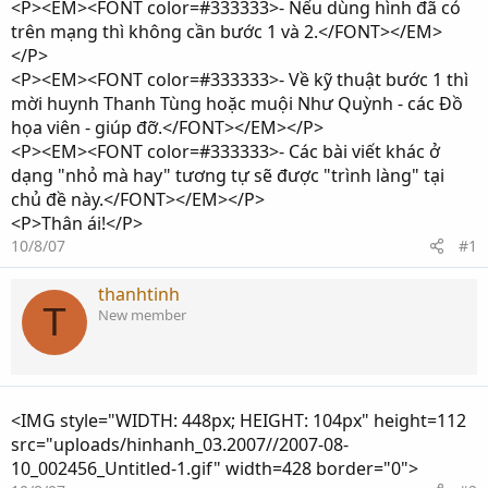
<P><EM><FONT color=#333333>- Nếu dùng hình đã có
trên mạng thì không cần bước 1 và 2.</FONT></EM>
</P>
<P><EM><FONT color=#333333>- Về kỹ thuật bước 1 thì
mời huynh Thanh Tùng hoặc muội Như Quỳnh - các Đồ
họa viên - giúp đỡ.</FONT></EM></P>
<P><EM><FONT color=#333333>- Các bài viết khác ở
dạng "nhỏ mà hay" tương tự sẽ được "trình làng" tại
chủ đề này.</FONT></EM></P>
<P>Thân ái!</P>
10/8/07
#1
thanhtinh
T
New member
<IMG style="WIDTH: 448px; HEIGHT: 104px" height=112
src="uploads/hinhanh_03.2007//2007-08-
10_002456_Untitled-1.gif" width=428 border="0">