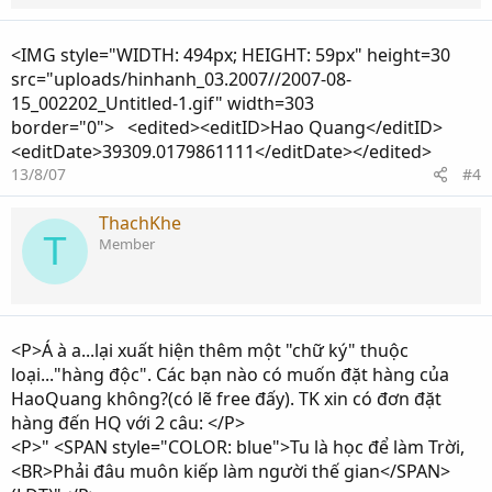
<IMG style="WIDTH: 494px; HEIGHT: 59px" height=30
src="uploads/hinhanh_03.2007//2007-08-
15_002202_Untitled-1.gif" width=303
border="0"> <edited><editID>Hao Quang</editID>
<editDate>39309.0179861111</editDate></edited>
13/8/07
#4
ThachKhe
T
Member
<P>Á à a...lại xuất hiện thêm một "chữ ký" thuộc
loại..."hàng độc". Các bạn nào có muốn đặt hàng của
HaoQuang không?(có lẽ free đấy). TK xin có đơn đặt
hàng đến HQ với 2 câu: </P>
<P>" <SPAN style="COLOR: blue">Tu là học để làm Trời,
<BR>Phải đâu muôn kiếp làm người thế gian</SPAN>