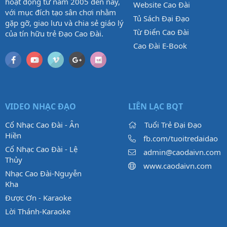
hoạt động từ năm 2005 đến nay,
Website Cao Đài
với mục đích tạo sân chơi nhằm
Tủ Sách Đại Đạo
gặp gỡ, giao lưu và chia sẻ giáo lý
Từ Điển Cao Đài
của tín hữu trẻ Đạo Cao Đài.
Cao Đài E-Book
VIDEO NHẠC ĐẠO
LIÊN LẠC BQT
Cổ Nhạc Cao Đài - Ân
Tuổi Trẻ Đại Đạo
Hiền
fb.com/tuoitredaidao
Cổ Nhạc Cao Đài - Lệ
admin@caodaivn.com
Thủy
www.caodaivn.com
Nhạc Cao Đài-Nguyễn
Kha
Được Ơn - Karaoke
Lời Thánh-Karaoke