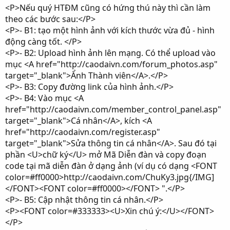
<P>Nếu quý HTĐM cũng có hứng thú này thì cần làm
theo các bước sau:</P>
<P>- B1: tạo một hình ảnh với kích thước vừa đủ - hình
động càng tốt. </P>
<P>- B2: Upload hình ảnh lên mạng. Có thể upload vào
mục <A href="http://caodaivn.com/forum_photos.asp"
target="_blank">Ẩnh Thành viên</A>.</P>
<P>- B3: Copy đường link của hình ảnh.</P>
<P>- B4: Vào mục <A
href="http://caodaivn.com/member_control_panel.asp"
target="_blank">Cá nhân</A>, kích <A
href="http://caodaivn.com/register.asp"
target="_blank">Sửa thông tin cá nhân</A>. Sau đó tại
phần <U>chữ ký</U> mở Mã Diễn đàn và copy đoạn
code tại mã diễn đàn ở dạng ảnh (ví dụ có dạng <FONT
color=#ff0000>http://caodaivn.com/ChuKy3.jpg{/IMG]
</FONT><FONT color=#ff0000></FONT> ".</P>
<P>- B5: Cập nhật thông tin cá nhân.</P>
<P><FONT color=#333333><U>Xin chú ý:</U></FONT>
</P>