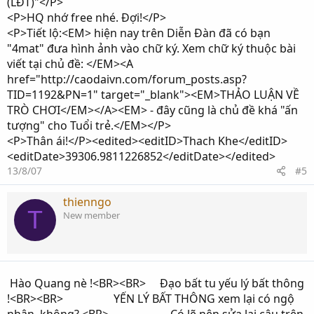
(LĐT)"</P>
<P>HQ nhớ free nhé. Đợi!</P>
<P>Tiết lộ:<EM> hiện nay trên Diễn Đàn đã có bạn
"4mat" đưa hình ảnh vào chữ ký. Xem chữ ký thuộc bài
viết tại chủ đề: </EM><A
href="http://caodaivn.com/forum_posts.asp?
TID=1192&PN=1" target="_blank"><EM>THẢO LUẬN VỀ
TRÒ CHƠI</EM></A><EM> - đây cũng là chủ đề khá "ấn
tượng" cho Tuổi trẻ.</EM></P>
<P>Thân ái!</P><edited><editID>Thach Khe</editID>
<editDate>39306.9811226852</editDate></edited>
13/8/07
#5
thienngo
T
New member
Hào Quang nè !<BR><BR> Đạo bất tu yếu lý bất thông
!<BR><BR> YẾN LÝ BẤT THÔNG xem lại có ngộ