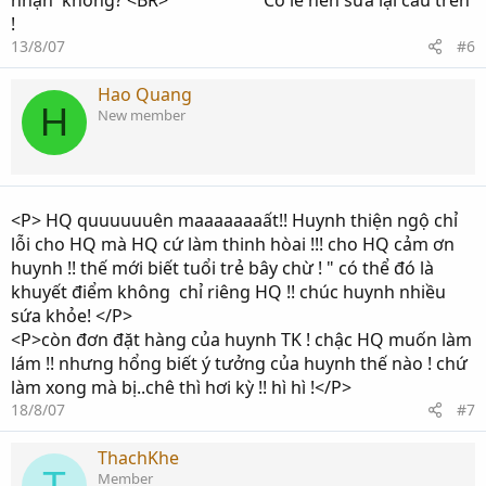
nhận không? <BR> Có lẽ nên sửa lại câu trên
!
13/8/07
#6
Hao Quang
H
New member
<P> HQ quuuuuuên maaaaaaaất!! Huynh thiện ngộ chỉ
lỗi cho HQ mà HQ cứ làm thinh hòai !!! cho HQ cảm ơn
huynh !! thế mới biết tuổi trẻ bây chừ ! " có thể đó là
khuyết điểm không chỉ riêng HQ !! chúc huynh nhiều
sứa khỏe! </P>
<P>còn đơn đặt hàng của huynh TK ! chậc HQ muốn làm
lám !! nhưng hổng biết ý tưởng của huynh thế nào ! chứ
làm xong mà bị..chê thì hơi kỳ !! hì hì !</P>
18/8/07
#7
ThachKhe
T
Member