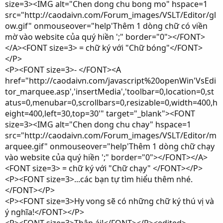
size=3><IMG alt="Chen dong chu bong mo" hspace=1
src="http://caodaivn.com/Forum_images/VSLT/Editor/gl
ow.gif" onmouseover="help'Thêm 1 dòng chữ có viền
mờ vào website của quý hiền ';" border="0"></FONT>
</A><FONT size=3> = chữ ký với "Chữ bóng"</FONT>
</P>
<P><FONT size=3>- </FONT><A
href="http://caodaivn.com/javascript%20openWin'VsEdi
tor_marquee.asp','insertMedia','toolbar=0,location=0,st
atus=0,menubar=0,scrollbars=0,resizable=0,width=400,h
eight=400,left=30,top=30'" target="_blank"><FONT
size=3><IMG alt="Chen dong chu chay" hspace=1
src="http://caodaivn.com/Forum_images/VSLT/Editor/m
arquee.gif" onmouseover="help'Thêm 1 dòng chữ chạy
vào website của quý hiền ';" border="0"></FONT></A>
<FONT size=3> = chữ ký với "Chữ chạy" </FONT></P>
<P><FONT size=3>...các bạn tự tìm hiểu thêm nhé.
</FONT></P>
<P><FONT size=3>Hy vong sẽ có những chữ ký thú vị và
ý nghĩa!</FONT></P>