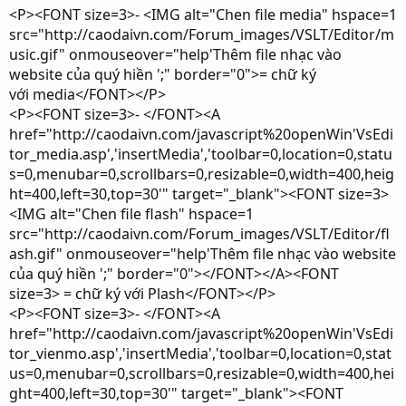
<P><FONT size=3>- <IMG alt="Chen file media" hspace=1
src="http://caodaivn.com/Forum_images/VSLT/Editor/m
usic.gif" onmouseover="help'Thêm file nhạc vào
website của quý hiền ';" border="0">= chữ ký
với media</FONT></P>
<P><FONT size=3>- </FONT><A
href="http://caodaivn.com/javascript%20openWin'VsEdi
tor_media.asp','insertMedia','toolbar=0,location=0,statu
s=0,menubar=0,scrollbars=0,resizable=0,width=400,heig
ht=400,left=30,top=30'" target="_blank"><FONT size=3>
<IMG alt="Chen file flash" hspace=1
src="http://caodaivn.com/Forum_images/VSLT/Editor/fl
ash.gif" onmouseover="help'Thêm file nhạc vào website
của quý hiền ';" border="0"></FONT></A><FONT
size=3> = chữ ký với Plash</FONT></P>
<P><FONT size=3>- </FONT><A
href="http://caodaivn.com/javascript%20openWin'VsEdi
tor_vienmo.asp','insertMedia','toolbar=0,location=0,stat
us=0,menubar=0,scrollbars=0,resizable=0,width=400,hei
ght=400,left=30,top=30'" target="_blank"><FONT