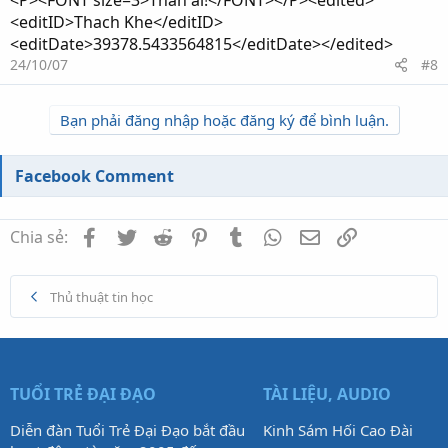
<P><FONT size=3>Thân ái!</FONT></P><edited>
<editID>Thach Khe</editID>
<editDate>39378.5433564815</editDate></edited>
24/10/07
#8
Bạn phải đăng nhập hoặc đăng ký để bình luận.
Facebook Comment
Facebook
Twitter
Reddit
Pinterest
Tumblr
WhatsApp
Email
Link
Chia sẻ:
Thủ thuật tin học
TUỔI TRẺ ĐẠI ĐẠO
TÀI LIỆU, AUDIO
Diễn đàn Tuổi Trẻ Đại Đạo bắt đầu
Kinh Sám Hối Cao Đài