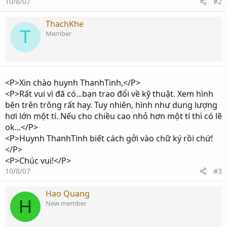
10/8/07
#2
ThachKhe
T
Member
<P>Xin chào huynh ThanhTinh,</P>
<P>Rất vui vì đã có...bạn trao đổi về kỹ thuật. Xem hình
bên trên trông rất hay. Tuy nhiên, hình như dung lượng
hơi lớn một tí. Nếu cho chiều cao nhỏ hơn một tí thì có lẽ
ok...</P>
<P>Huynh ThanhTinh biết cách gởi vào chữ ký rồi chứ!
</P>
<P>Chúc vui!</P>
10/8/07
#3
Hao Quang
H
New member