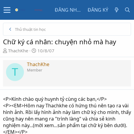
ĐĂNG NHẬP
ĐĂNG KÝ
Thủ thuật tin học
Chữ ký cá nhân: chuyện nhỏ mà hay
N
N
ThachKhe
10/8/07
g
g
ư
à
ThachKhe
T
ờ
y
Member
i
g
k
ử
h
i
ở
<P>Kính chào quý huynh tỷ cùng các bạn,</P>
i
<P><EM>Hôm nay Thachkhe có hứng thú nên tạo ra vài
t
hình ảnh. Rồi lấy hình ảnh này làm chữ ký cho mình, thấy
ạ
cũng hay nên mang ra "trình làng" và chia sẻ kinh
o
nghiệm này...(mời xem...sản phẩm tại chữ ký bên dưới).
</EM></P>