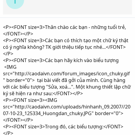
<P><FONT size=3>Thân chào các bạn - những tuổi trẻ,
</FONT></P>
<P><FONT size=3>Các bạn có thích tạo một chữ ký thật
có ý nghĩa không? TK giới thiệu tiếp tục nhé...</FONT>
</P>
<P><FONT size=3>Các bạn hãy kích vào biểu tượng
<IMG
src="http://caodaivn.com/forum_images/icon_chuky.gif
" border="0"> tại bài viết đã gởi của mình. Cùng hàng
với các biểu tượng "Sửa, xoá...". Một khung thiết lập chữ
ký sẽ hiện ra như sau:</FONT></P>
<P><FONT size=3><IMG
src="http://caodaivn.com/uploads/hinhanh_09.2007//20
07-10-23_125334_Huongdan_chuky.JPG" border="0">
</FONT></P>
<P><FONT size=3>Trong đó, các biểu tượng:</FONT>
</P>