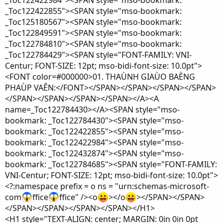
_Toc122422984"><SPAN style="mso-bookmark:
_Toc122422855"><SPAN style="mso-bookmark:
_Toc125180567"><SPAN style="mso-bookmark:
_Toc122849591"><SPAN style="mso-bookmark:
_Toc122784810"><SPAN style="mso-bookmark:
_Toc122784429"><SPAN style="FONT-FAMILY: VNI-
Centur; FONT-SIZE: 12pt; mso-bidi-font-size: 10.0pt">
<FONT color=#000000>01. THAÙNH GIAÙO BAÈNG
PHAÙP VAÊN:</FONT></SPAN></SPAN></SPAN></SPAN>
</SPAN></SPAN></SPAN></SPAN></A><A
name=_Toc122784430></A><SPAN style="mso-
bookmark: _Toc122784430"><SPAN style="mso-
bookmark: _Toc122422855"><SPAN style="mso-
bookmark: _Toc122422984"><SPAN style="mso-
bookmark: _Toc122432874"><SPAN style="mso-
bookmark: _Toc122784685"><SPAN style="FONT-FAMILY:
VNI-Centur; FONT-SIZE: 12pt; mso-bidi-font-size: 10.0pt">
<?:namespace prefix = o ns = "urn:schemas-microsoft-
com
ffice
ffice" /><o
></o
></SPAN></SPAN>
</SPAN></SPAN></SPAN></SPAN></H1>
<H1 style="TEXT-ALIGN: center; MARGIN: 0in 0in 0pt