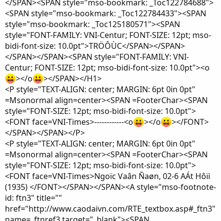
</SPAN><SPAN style="mso-bookmark: _Toc122784688">
<SPAN style="mso-bookmark: _Toc122784433"><SPAN
style="mso-bookmark: _Toc125180571"><SPAN
style="FONT-FAMILY: VNI-Centur; FONT-SIZE: 12pt; mso-
bidi-font-size: 10.0pt">TRÖÔÙC</SPAN></SPAN>
</SPAN></SPAN><SPAN style="FONT-FAMILY: VNI-
Centur; FONT-SIZE: 12pt; mso-bidi-font-size: 10.0pt"><o
></o
></SPAN></H1>
<P style="TEXT-ALIGN: center; MARGIN: 6pt 0in 0pt"
=Msonormal align=center><SPAN =FooterChar><SPAN
style="FONT-SIZE: 12pt; mso-bidi-font-size: 10.0pt">
<FONT face=VNI-Times>------------<o
></o
></FONT>
</SPAN></SPAN></P>
<P style="TEXT-ALIGN: center; MARGIN: 6pt 0in 0pt"
=Msonormal align=center><SPAN =FooterChar><SPAN
style="FONT-SIZE: 12pt; mso-bidi-font-size: 10.0pt">
<FONT face=VNI-Times>Ngoïc Vaân Ñaøn, 02-6 AÁt Hôïi
(1935) </FONT></SPAN></SPAN><A style="mso-footnote-
id: ftn3" title=""
href="http://www.caodaivn.com/RTE_textbox.asp#_ftn3"
name=_ftnref3 target="_blank"><SPAN