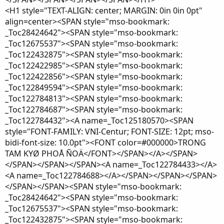
<H1 style="TEXT-ALIGN: center; MARGIN: 0in 0in 0pt"
align=center><SPAN style="mso-bookmark:
_Toc28424642"><SPAN style="mso-bookmark:
_Toc12675537"><SPAN style="mso-bookmark:
_Toc122432875"><SPAN style="mso-bookmark:
_Toc122422985"><SPAN style="mso-bookmark:
_Toc122422856"><SPAN style="mso-bookmark:
_Toc122849594"><SPAN style="mso-bookmark:
_Toc122784813"><SPAN style="mso-bookmark:
_Toc122784687"><SPAN style="mso-bookmark:
_Toc122784432"><A name=_Toc125180570><SPAN
style="FONT-FAMILY: VNI-Centur; FONT-SIZE: 12pt; mso-
bidi-font-size: 10.0pt"><FONT color=#000000>TRONG
TAM KYØ PHOÅ ÑOÄ</FONT></SPAN></A></SPAN>
</SPAN></SPAN></SPAN><A name=_Toc122784433></A>
<A name=_Toc122784688></A></SPAN></SPAN></SPAN>
</SPAN></SPAN><SPAN style="mso-bookmark:
_Toc28424642"><SPAN style="mso-bookmark:
_Toc12675537"><SPAN style="mso-bookmark:
_Toc122432875"><SPAN style="mso-bookmark: