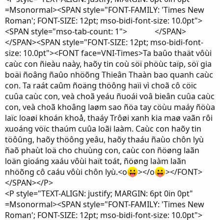
=Msonormal><SPAN style="FONT-FAMILY: 'Times New
Roman'; FONT-SIZE: 12pt; mso-bidi-font-size: 10.0pt">
<SPAN style="mso-tab-count: 1"> </SPAN>
</SPAN><SPAN style="FONT-SIZE: 12pt; mso-bidi-font-
size: 10.0pt"><FONT face=VNI-Times>Ta baûo thaät vôùi
caùc con ñieàu naày, haõy tin coù söï phöùc taïp, söï gia
boäi ñoâng ñaûo nhöõng Thieân Thaàn bao quanh caùc
con. Ta raát caûm ñoäng thöông haïi vì choã cô cöïc
cuûa caùc con, veà choã yeáu ñuoái voâ bieân cuûa caùc
con, veà choã khoâng laøm sao ñöa tay cöùu maáy ñöùa
laïc loaøi khoán khoå, thaáy Trôøi xanh kia maø vaãn rôi
xuoáng vöïc thaúm cuûa loãi laàm. Caùc con haõy tin
töôûng, haõy thöông yeâu, haõy thaáu ñaùo chôn lyù
ñaõ phaùt loä cho chuùng con, caùc con ñöøng laãn
loän gioáng xaáu vôùi haït toát, ñöøng laàm laãn
nhöõng cô caáu vôùi chôn lyù.<o
></o
></FONT>
</SPAN></P>
<P style="TEXT-ALIGN: justify; MARGIN: 6pt 0in 0pt"
=Msonormal><SPAN style="FONT-FAMILY: 'Times New
Roman'; FONT-SIZE: 12pt; mso-bidi-font-size: 10.0pt">