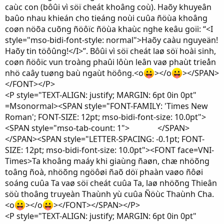
caùc con (bôûi vì söï cheát khoâng coù). Haõy khuyeân
baûo nhau khieán cho tieáng noùi cuûa ñöùa khoâng
coøn nöõa cuõng ñöôïc ñöùa khaùc nghe keâu goïi: “<I
style="mso-bidi-font-style: normal">Haõy caàu nguyeän!
Haõy tin töôûng!</I>”. Bôûi vì söï cheát laø söï hoài sinh,
coøn ñöôïc vun troàng phaûi lôùn leân vaø phaùt trieån
nhö caây tuøng baù ngaùt höông.<o
></o
></SPAN>
</FONT></P>
<P style="TEXT-ALIGN: justify; MARGIN: 6pt 0in 0pt"
=Msonormal><SPAN style="FONT-FAMILY: 'Times New
Roman'; FONT-SIZE: 12pt; mso-bidi-font-size: 10.0pt">
<SPAN style="mso-tab-count: 1"> </SPAN>
</SPAN><SPAN style="LETTER-SPACING: -0.1pt; FONT-
SIZE: 12pt; mso-bidi-font-size: 10.0pt"><FONT face=VNI-
Times>Ta khoâng maáy khi giaùng ñaøn, chæ nhöõng
toâng ñoà, nhöõng ngöôøi ñaõ döï phaàn vaøo ñôøi
soáng cuûa Ta vaø söï cheát cuûa Ta, laø nhöõng Thieân
söù thoâng truyeàn Thaùnh yù cuûa Ñöùc Thaùnh Cha.
<o
></o
></FONT></SPAN></P>
<P style="TEXT-ALIGN: justify; MARGIN: 6pt 0in 0pt"