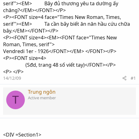
serif"><EM> Bây đủ thương yêu ta dường ấy
chăng?</EM></FONT></P>
<P><FONT size=4 face="Times New Roman, Times,
serif"><EM> Ta cần bây biết ăn năn hầu cứu chữa
bây.</EM></FONT></P>
<P><FONT size=4><EM><FONT face="Times New
Roman, Times, serif">
Vendredi 1er - 1926</FONT></EM> </FONT></P>
<P><FONT size=4>
(Sđd, trang 48 số viết tay)</FONT></P>
<P> </P>
14/12/09
#1
Trung ngôn
T
Active member
<DIV =Section1>