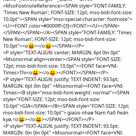
=MsoFootnoteReference><SPAN style="FONT-FAMILY:
'Times New Roman'; FONT-SIZE: 12pt; mso-bidi-font-size:
10.0pt"><SPAN style="mso-special-character: footnote">
<U><FONT color=#0000ff>[3]</FONT></U></SPAN>
</SPAN></SPAN></A><SPAN style="FONT-FAMILY: 'Times
New Roman'; FONT-SIZE: 12pt; mso-bidi-font-size:
10.0pt"><o
></o
></SPAN></P>
<P style="TEXT-ALIGN: center; MARGIN: 6pt 0in 0pt"
=Msonormal align=center><SPAN style="FONT-SIZE:
12pt; mso-bidi-font-size: 10.0pt"><FONT face=VNI-
Times>Thi<o
></o
></FONT></SPAN></P>
<P style="TEXT-ALIGN: justify; TEXT-INDENT: 93.5pt;
MARGIN: 6pt 0in 0pt" =Msonormal><FONT face=VNI-
Times><B style="mso-bidi-font-weight: normal"><SPAN
style="FONT-SIZE: 12pt; mso-bidi-font-size:
10.0pt">GIA</SPAN></B><SPAN style="FONT-SIZE: 12pt;
mso-bidi-font-size: 10.0pt"> giaùo nhaø Nam ñaõ ñeán
kyø,<o
></o
></SPAN></FONT></P>
<P style="TEXT-ALIGN: justify; TEXT-INDENT: 93.5pt;
MARGIN: 0in 0in 0pt" =Msonormal><FONT face=VNI-