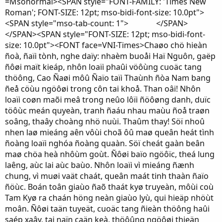
=Msonormal><SPAN style="FONT-FAMILY: 'Times New
Roman'; FONT-SIZE: 12pt; mso-bidi-font-size: 10.0pt">
<SPAN style="mso-tab-count: 1"> </SPAN>
</SPAN><SPAN style="FONT-SIZE: 12pt; mso-bidi-font-
size: 10.0pt"><FONT face=VNI-Times>Chaøo chö hieàn
ñoà, ñaïi tònh, nghe daïy: nhaèm buoåi Haï Nguôn, gaëp
ñôøi maït kieáp, nhôn loaïi phaûi vöôùng cuoäc tang
thöông, Cao Ñaøi môû Ñaïo taïi Thaùnh ñòa Nam bang
ñeå cöùu ngöôøi trong côn tai khoå. Than oâi! Nhôn
loaïi coøn maõi meâ trong neûo lôïi ñöôøng danh, duïc
töôùc meán quyeàn, tranh ñaáu nhau maùu ñoå traøn
soâng, thaây choàng nhö nuùi. Thaûm thay! Söï nhoû
nhen laø mieáng aên vôùi choã ôû maø queân heát tình
ñoàng loaïi nghóa ñoàng quaàn. Söï cheát gaàn beân
maø chöa heà nhôùm goùt. Ñôøi baïo ngöôïc, theá lung
laêng, aùc lai aùc baùo. Nhôn loaïi vì mieáng ñænh
chung, vì muøi vaät chaát, queân maát tinh thaàn ñaïo
ñöùc. Boán toân giaùo ñaõ thaát kyø truyeàn, môùi coù
Tam Kyø ra chaán höng neàn giaùo lyù, qui hieäp nhöùt
moân. Ñôøi taän tuyeät, cuoäc tang ñieàn thöông haûi
saép xaây, tai naïn caän keà, thöôûng ngöôøi thieän