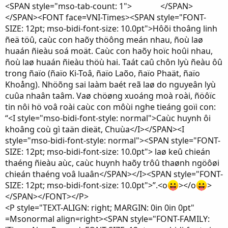
<SPAN style="mso-tab-count: 1"> </SPAN>
</SPAN><FONT face=VNI-Times><SPAN style="FONT-
SIZE: 12pt; mso-bidi-font-size: 10.0pt">Hôõi thoâng linh
ñeä töû, caùc con haõy thöông meán nhau, ñoù laø
huaán ñieàu soá moät. Caùc con haõy hoïc hoûi nhau,
ñoù laø huaán ñieàu thöù hai. Taát caû chôn lyù ñeàu ôû
trong ñaïo (ñaïo Ki-Toâ, ñaïo Laõo, ñaïo Phaät, ñaïo
Khoång). Nhöõng sai laàm baét reã laø do nguyeân lyù
cuûa nhaân taâm. Vaø chöøng xuoáng moà roài, ñöôïc
tin nôi hö voâ roài caùc con môùi nghe tieáng goïi con:
“<I style="mso-bidi-font-style: normal">Caùc huynh ôi
khoâng coù gì taän dieät, Chuùa</I></SPAN><I
style="mso-bidi-font-style: normal"><SPAN style="FONT-
SIZE: 12pt; mso-bidi-font-size: 10.0pt"> laø keû chieán
thaéng ñieàu aùc, caùc huynh haõy trôû thaønh ngöôøi
chieán thaéng voâ luaân</SPAN></I><SPAN style="FONT-
SIZE: 12pt; mso-bidi-font-size: 10.0pt">”.<o
></o
>
</SPAN></FONT></P>
<P style="TEXT-ALIGN: right; MARGIN: 0in 0in 0pt"
=Msonormal align=right><SPAN style="FONT-FAMILY: