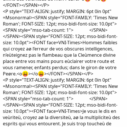
</FONT></SPAN></P>
<P style="TEXT-ALIGN: justify; MARGIN: 6pt 0in 0pt"
=Msonormal><SPAN style="FONT-FAMILY: 'Times New
Roman'; FONT-SIZE: 12pt; mso-bidi-font-size: 10.0pt">
<SPAN style="mso-tab-count: 1"> </SPAN>
</SPAN><SPAN style="FONT-SIZE: 12pt; mso-bidi-font-
size: 10.0pt"><FONT face=VNI-Times>Hommes faibles
qui croyez aø l’erreur de vos obscures intelligences,
n’eùteignez pas le flambeau que la Cleùmence divine
place entre vos mains pours eùclairer votre route et
vous ramener, enfants perdus; dans le giron de votre
Peøre.<o
></o
></FONT></SPAN></P>
<P style="TEXT-ALIGN: justify; MARGIN: 6pt 0in 0pt"
=Msonormal><SPAN style="FONT-FAMILY: 'Times New
Roman'; FONT-SIZE: 12pt; mso-bidi-font-size: 10.0pt">
<SPAN style="mso-tab-count: 1"> </SPAN>
</SPAN><SPAN style="FONT-SIZE: 12pt; mso-bidi-font-
size: 10.0pt"><FONT face=VNI-Times>Je vous le dis en
veùriteù, croyez aø la diversiteù, aø la multipliciteù des
esprits qui vous entourent. Je suis trop toucheù de