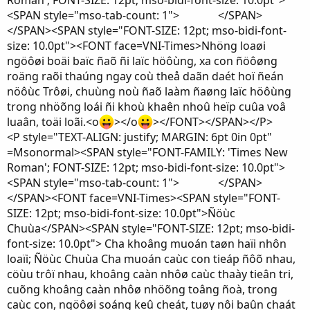
Roman'; FONT-SIZE: 12pt; mso-bidi-font-size: 10.0pt">
<SPAN style="mso-tab-count: 1"> </SPAN>
</SPAN><SPAN style="FONT-SIZE: 12pt; mso-bidi-font-
size: 10.0pt"><FONT face=VNI-Times>Nhöng loaøi
ngöôøi boäi baïc ñaõ ñi laïc höôùng, xa con ñöôøng
roäng raõi thaúng ngay coù theå daãn daét hoï ñeán
nöôùc Trôøi, chuùng noù ñaõ laàm ñaøng laïc höôùng
trong nhöõng loái ñi khoù khaên nhoû heïp cuûa voâ
luaân, toäi loãi.<o
></o
></FONT></SPAN></P>
<P style="TEXT-ALIGN: justify; MARGIN: 6pt 0in 0pt"
=Msonormal><SPAN style="FONT-FAMILY: 'Times New
Roman'; FONT-SIZE: 12pt; mso-bidi-font-size: 10.0pt">
<SPAN style="mso-tab-count: 1"> </SPAN>
</SPAN><FONT face=VNI-Times><SPAN style="FONT-
SIZE: 12pt; mso-bidi-font-size: 10.0pt">Ñöùc
Chuùa</SPAN><SPAN style="FONT-SIZE: 12pt; mso-bidi-
font-size: 10.0pt"> Cha khoâng muoán taøn haïi nhôn
loaïi; Ñöùc Chuùa Cha muoán caùc con tieáp ñôõ nhau,
cöùu trôï nhau, khoâng caàn nhôø caùc thaày tieân tri,
cuõng khoâng caàn nhôø nhöõng toâng ñoà, trong
caùc con, ngöôøi soáng keû cheát, tuøy nôi baûn chaát