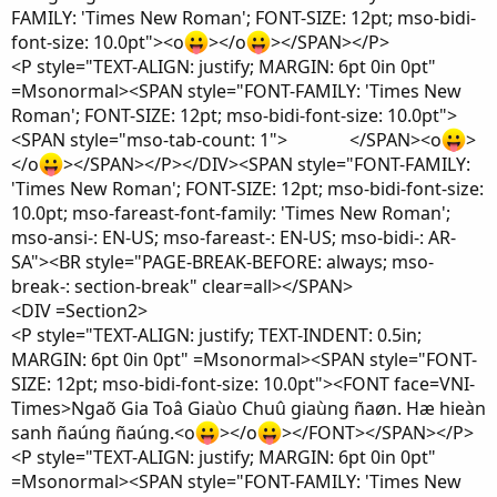
FAMILY: 'Times New Roman'; FONT-SIZE: 12pt; mso-bidi-
font-size: 10.0pt"><o
></o
></SPAN></P>
<P style="TEXT-ALIGN: justify; MARGIN: 6pt 0in 0pt"
=Msonormal><SPAN style="FONT-FAMILY: 'Times New
Roman'; FONT-SIZE: 12pt; mso-bidi-font-size: 10.0pt">
<SPAN style="mso-tab-count: 1"> </SPAN><o
>
</o
></SPAN></P></DIV><SPAN style="FONT-FAMILY:
'Times New Roman'; FONT-SIZE: 12pt; mso-bidi-font-size:
10.0pt; mso-fareast-font-family: 'Times New Roman';
mso-ansi-: EN-US; mso-fareast-: EN-US; mso-bidi-: AR-
SA"><BR style="PAGE-BREAK-BEFORE: always; mso-
break-: section-break" clear=all></SPAN>
<DIV =Section2>
<P style="TEXT-ALIGN: justify; TEXT-INDENT: 0.5in;
MARGIN: 6pt 0in 0pt" =Msonormal><SPAN style="FONT-
SIZE: 12pt; mso-bidi-font-size: 10.0pt"><FONT face=VNI-
Times>Ngaõ Gia Toâ Giaùo Chuû giaùng ñaøn. Hæ hieàn
sanh ñaúng ñaúng.<o
></o
></FONT></SPAN></P>
<P style="TEXT-ALIGN: justify; MARGIN: 6pt 0in 0pt"
=Msonormal><SPAN style="FONT-FAMILY: 'Times New