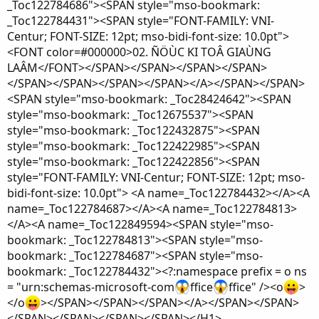
_Toc122784686"><SPAN style="mso-bookmark:
_Toc122784431"><SPAN style="FONT-FAMILY: VNI-
Centur; FONT-SIZE: 12pt; mso-bidi-font-size: 10.0pt">
<FONT color=#000000>02. ÑÖÙC KI TOÂ GIAÙNG
LAÂM</FONT></SPAN></SPAN></SPAN></SPAN>
</SPAN></SPAN></SPAN></SPAN></A></SPAN></SPAN>
<SPAN style="mso-bookmark: _Toc28424642"><SPAN
style="mso-bookmark: _Toc12675537"><SPAN
style="mso-bookmark: _Toc122432875"><SPAN
style="mso-bookmark: _Toc122422985"><SPAN
style="mso-bookmark: _Toc122422856"><SPAN
style="FONT-FAMILY: VNI-Centur; FONT-SIZE: 12pt; mso-
bidi-font-size: 10.0pt"> <A name=_Toc122784432></A><A
name=_Toc122784687></A><A name=_Toc122784813>
</A><A name=_Toc122849594><SPAN style="mso-
bookmark: _Toc122784813"><SPAN style="mso-
bookmark: _Toc122784687"><SPAN style="mso-
bookmark: _Toc122784432"><?:namespace prefix = o ns
= "urn:schemas-microsoft-com
ffice
ffice" /><o
>
</o
></SPAN></SPAN></SPAN></A></SPAN></SPAN>
</SPAN></SPAN></SPAN></SPAN></H1>