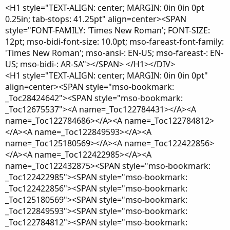
<H1 style="TEXT-ALIGN: center; MARGIN: 0in 0in 0pt
0.25in; tab-stops: 41.25pt" align=center><SPAN
style="FONT-FAMILY: 'Times New Roman'; FONT-SIZE:
12pt; mso-bidi-font-size: 10.0pt; mso-fareast-font-family:
'Times New Roman'; mso-ansi-: EN-US; mso-fareast-: EN-
US; mso-bidi-: AR-SA"></SPAN> </H1></DIV>
<H1 style="TEXT-ALIGN: center; MARGIN: 0in 0in 0pt"
align=center><SPAN style="mso-bookmark:
_Toc28424642"><SPAN style="mso-bookmark:
_Toc12675537"><A name=_Toc122784431></A><A
name=_Toc122784686></A><A name=_Toc122784812>
</A><A name=_Toc122849593></A><A
name=_Toc125180569></A><A name=_Toc122422856>
</A><A name=_Toc122422985></A><A
name=_Toc122432875><SPAN style="mso-bookmark:
_Toc122422985"><SPAN style="mso-bookmark:
_Toc122422856"><SPAN style="mso-bookmark:
_Toc125180569"><SPAN style="mso-bookmark:
_Toc122849593"><SPAN style="mso-bookmark:
_Toc122784812"><SPAN style="mso-bookmark: