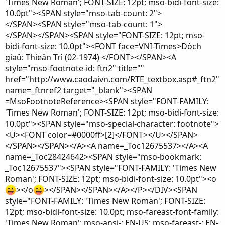
'Times New Roman'; FONT-SIZE: 12pt; mso-bidi-font-size:
10.0pt"><SPAN style="mso-tab-count: 2">
</SPAN><SPAN style="mso-tab-count: 1">
</SPAN></SPAN><SPAN style="FONT-SIZE: 12pt; mso-
bidi-font-size: 10.0pt"><FONT face=VNI-Times>Dòch
giaû: Thieän Trì (02-1974) </FONT></SPAN><A
style="mso-footnote-id: ftn2" title=""
href="http://www.caodaivn.com/RTE_textbox.asp#_ftn2"
name=_ftnref2 target="_blank"><SPAN
=MsoFootnoteReference><SPAN style="FONT-FAMILY:
'Times New Roman'; FONT-SIZE: 12pt; mso-bidi-font-size:
10.0pt"><SPAN style="mso-special-character: footnote">
<U><FONT color=#0000ff>[2]</FONT></U></SPAN>
</SPAN></SPAN></A><A name=_Toc12675537></A><A
name=_Toc28424642><SPAN style="mso-bookmark:
_Toc12675537"><SPAN style="FONT-FAMILY: 'Times New
Roman'; FONT-SIZE: 12pt; mso-bidi-font-size: 10.0pt"><o
></o
></SPAN></SPAN></A></P></DIV><SPAN
style="FONT-FAMILY: 'Times New Roman'; FONT-SIZE:
12pt; mso-bidi-font-size: 10.0pt; mso-fareast-font-family:
'Times New Roman'; mso-ansi-: EN-US; mso-fareast-: EN-