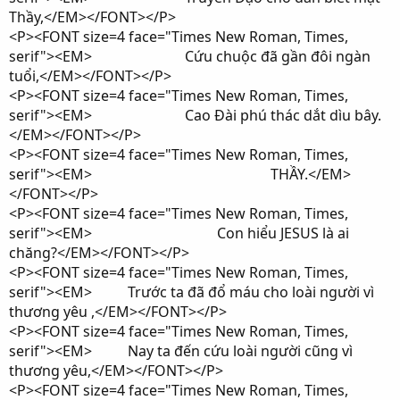
Thầy,</EM></FONT></P>
<P><FONT size=4 face="Times New Roman, Times,
serif"><EM> Cứu chuộc đã gần đôi ngàn
tuổi,</EM></FONT></P>
<P><FONT size=4 face="Times New Roman, Times,
serif"><EM> Cao Đài phú thác dắt dìu bây.
</EM></FONT></P>
<P><FONT size=4 face="Times New Roman, Times,
serif"><EM> THẦY.</EM>
</FONT></P>
<P><FONT size=4 face="Times New Roman, Times,
serif"><EM> Con hiểu JESUS là ai
chăng?</EM></FONT></P>
<P><FONT size=4 face="Times New Roman, Times,
serif"><EM> Trước ta đã đổ máu cho loài người vì
thương yêu ,</EM></FONT></P>
<P><FONT size=4 face="Times New Roman, Times,
serif"><EM> Nay ta đến cứu loài người cũng vì
thương yêu,</EM></FONT></P>
<P><FONT size=4 face="Times New Roman, Times,