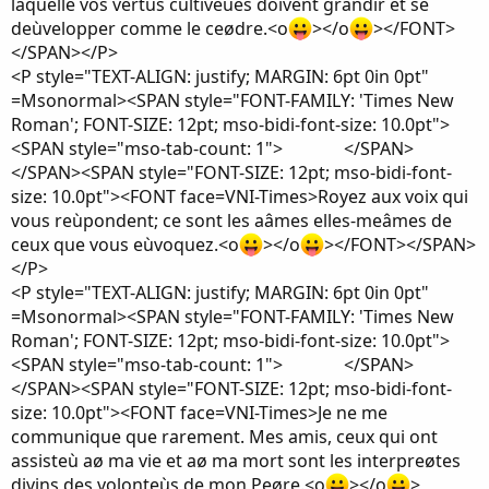
laquelle vos vertus cultiveùes doivent grandir et se
deùvelopper comme le ceødre.<o
></o
></FONT>
</SPAN></P>
<P style="TEXT-ALIGN: justify; MARGIN: 6pt 0in 0pt"
=Msonormal><SPAN style="FONT-FAMILY: 'Times New
Roman'; FONT-SIZE: 12pt; mso-bidi-font-size: 10.0pt">
<SPAN style="mso-tab-count: 1"> </SPAN>
</SPAN><SPAN style="FONT-SIZE: 12pt; mso-bidi-font-
size: 10.0pt"><FONT face=VNI-Times>Royez aux voix qui
vous reùpondent; ce sont les aâmes elles-meâmes de
ceux que vous eùvoquez.<o
></o
></FONT></SPAN>
</P>
<P style="TEXT-ALIGN: justify; MARGIN: 6pt 0in 0pt"
=Msonormal><SPAN style="FONT-FAMILY: 'Times New
Roman'; FONT-SIZE: 12pt; mso-bidi-font-size: 10.0pt">
<SPAN style="mso-tab-count: 1"> </SPAN>
</SPAN><SPAN style="FONT-SIZE: 12pt; mso-bidi-font-
size: 10.0pt"><FONT face=VNI-Times>Je ne me
communique que rarement. Mes amis, ceux qui ont
assisteù aø ma vie et aø ma mort sont les interpreøtes
divins des volonteùs de mon Peøre.<o
></o
>