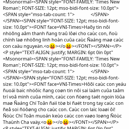
=Msonormal><SPAN style="FONT-FAMILY: 'Times New
Roman'; FONT-SIZE: 12pt; mso-bidi-font-size: 10.0pt">
<SPAN style="mso-tab-count: 1"> </SPAN>
</SPAN><SPAN style="FONT-SIZE: 12pt; mso-bidi-font-
size: 10.0pt"><FONT face=VNI-Times>Haõy tin nôi
nhöõng aâm thanh ñang traû lôøi cho caùc con, ñoù
chính laø nhöõng linh hoàn cuûa caùc Ñaáng maø caùc
con caàu nguyeän.<o
></o
></FONT></SPAN></P>
<P style="TEXT-ALIGN: justify; MARGIN: 6pt 0in 0pt"
=Msonormal><SPAN style="FONT-FAMILY: 'Times New
Roman'; FONT-SIZE: 12pt; mso-bidi-font-size: 10.0pt">
<SPAN style="mso-tab-count: 1"> </SPAN>
</SPAN><SPAN style="FONT-SIZE: 12pt; mso-bidi-font-
size: 10.0pt"><FONT face=VNI-Times>Hôõi caùc con yeáu
ñuoái baïc nhöôïc ñang coøn tin nôi sai laàm cuûa taâm
trí voâ minh cuûa mình, caùc con ñöøng taét ngoïn löûa
maø Ñaáng Chí Toân ñaïi töø bi ñaët trong tay caùc con
ñeå soi ñöôøng cho caùc con. Caùc con laïc loaøi ôi!
Ñöùc Chí Toân muoán keùo caùc con vaøo loøng Ñöùc
Thaùnh Cha vaäy.<o
></o
></FONT></SPAN></P>
<P style="TEXT-ALIGN: justify; MARGIN: 6pt 0in 0pt"