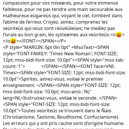
compassion pour vos miseøres, pour votre immense
faiblesse, pour ne pas tendre une main secourable aux
malheureux eùgareùs qui, voyant le ciel, tombent dans
l’abime de l’erreur. Croyez, aimez, comprenez les
veùriteùs qui vous sont reùveùleùes; ne meâlez pas
l’ivraie au bon grain, les systeømes aux veùriteùs.<o
>
</o
></FONT></SPAN></P>
<P style="MARGIN: 6pt 0in 0pt" =MsoText><SPAN
style="FONT-FAMILY: 'Times New Roman'; FONT-SIZE:
12pt; mso-bidi-font-size: 10.0pt"><SPAN style="mso-tab-
count: 1"> </SPAN></SPAN><FONT face=VNI-
Times><SPAN style="FONT-SIZE: 12pt; mso-bidi-font-size:
10.0pt">Spirites, aimez-vous, voilaø le premier
enseignement. </SPAN><SPAN style="FONT-SIZE: 12pt;
mso-bidi-font-size: 10.0pt; mso-ansi-: NL"
lang=NL>Instruisez-vous, voilaø le seconde. </SPAN>
<SPAN style="FONT-SIZE: 12pt; mso-bidi-font-size:
10.0pt">Toutes veùriteùs se trouvent dans le Ñaïo
(Christianisme, Taoisme, Boudhisme, Confucianisme).
Les erreurs qui y ont pris racine sont d’origine humaine.