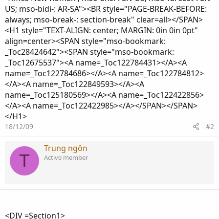
US; mso-bidi-: AR-SA"><BR style="PAGE-BREAK-BEFORE:
always; mso-break-: section-break" clear=all></SPAN>
<H1 style="TEXT-ALIGN: center; MARGIN: 0in 0in 0pt"
align=center><SPAN style="mso-bookmark:
_Toc28424642"><SPAN style="mso-bookmark:
_Toc12675537"><A name=_Toc122784431></A><A
name=_Toc122784686></A><A name=_Toc122784812>
</A><A name=_Toc122849593></A><A
name=_Toc125180569></A><A name=_Toc122422856>
</A><A name=_Toc122422985></A></SPAN></SPAN>
</H1>
18/12/09
#2
Trung ngôn
T
Active member
<DIV =Section1>