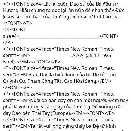
<P><FONT size=4>Lật lại cuốn Đạo sử của Bà đầu sư
Hương Hiếu chúng ta đọc lại lần nữa để nhận thấy Đức
Jesus là hiện thân của Thượng Đế qua cơ bút Cao Đài.
</FONT></P>
<P><FONT
size=4>_______________________________________</FONT>
</P>
<P><FONT size=4 face="Times New Roman, Times,
serif"><EM> A Ă Â (25-12-1925
Noel) </EM></FONT></P>
<P><FONT size=4 face="Times New Roman, Times,
serif"><EM>Cao Đài đã hiểu lòng của ba Đệ tử: Cao
Quỳnh Cư, Phạm Công Tắc, Cao Hòai Sang.</EM>
</FONT></P>
<P><FONT size=4 face="Times New Roman, Times,
serif"><EM>Ngài đã ban đầy ơn cho mỗi người. Đêm nay
phải là vui mừng vì là ng ày của Thượng Đế xuống trần
dạy Đạo bên Thái Tây (Europe).</EM></FONT></P>
<P><FONT size=4 face="Times New Roman, Times,
serif"><EM>Ta rất vui lòng đặng thấy ba Đệ tử kính