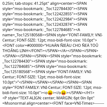
0.25in; tab-stops: 41.25pt" align=center><SPAN
style="mso-bookmark: _Toc122784430"><SPAN
style="mso-bookmark: _Toc122422855"><SPAN
style="mso-bookmark: _Toc122422984"><SPAN
style="mso-bookmark: _Toc122432874"><SPAN
style="mso-bookmark: _Toc122784685"><A
name=_Toc125180568><SPAN style="FONT-FAMILY: VNI-
Centur; FONT-SIZE: 12pt; mso-bidi-font-size: 10.0pt">
<FONT color=#000000>“HUAÁN ÑIEÀU CHO ÑEÄ TÖÛ
THOÂNG LINH</FONT></SPAN></A></SPAN></SPAN>
</SPAN></SPAN></SPAN><SPAN style="mso-bookmark:
_Toc122784430"><SPAN style="mso-bookmark:
_Toc122784685"><SPAN style="mso-bookmark:
_Toc125180568"><SPAN style="FONT-FAMILY: VNI-
Centur; FONT-SIZE: 12pt; mso-bidi-font-size:
10.0pt">”</SPAN></SPAN></SPAN></SPAN><SPAN
style="FONT-FAMILY: VNI-Centur; FONT-SIZE: 12pt; mso-
bidi-font-size: 10.0pt"><o
></o
></SPAN></H1>
<P style="TEXT-ALIGN: center; MARGIN: 6pt 0in 0pt"
=Msonormal align=center><FONT face=VNI-Times>--------