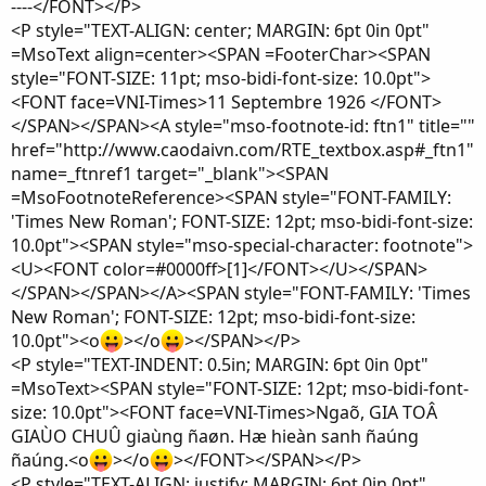
----</FONT></P>
<P style="TEXT-ALIGN: center; MARGIN: 6pt 0in 0pt"
=MsoText align=center><SPAN =FooterChar><SPAN
style="FONT-SIZE: 11pt; mso-bidi-font-size: 10.0pt">
<FONT face=VNI-Times>11 Septembre 1926 </FONT>
</SPAN></SPAN><A style="mso-footnote-id: ftn1" title=""
href="http://www.caodaivn.com/RTE_textbox.asp#_ftn1"
name=_ftnref1 target="_blank"><SPAN
=MsoFootnoteReference><SPAN style="FONT-FAMILY:
'Times New Roman'; FONT-SIZE: 12pt; mso-bidi-font-size:
10.0pt"><SPAN style="mso-special-character: footnote">
<U><FONT color=#0000ff>[1]</FONT></U></SPAN>
</SPAN></SPAN></A><SPAN style="FONT-FAMILY: 'Times
New Roman'; FONT-SIZE: 12pt; mso-bidi-font-size:
10.0pt"><o
></o
></SPAN></P>
<P style="TEXT-INDENT: 0.5in; MARGIN: 6pt 0in 0pt"
=MsoText><SPAN style="FONT-SIZE: 12pt; mso-bidi-font-
size: 10.0pt"><FONT face=VNI-Times>Ngaõ, GIA TOÂ
GIAÙO CHUÛ giaùng ñaøn. Hæ hieàn sanh ñaúng
ñaúng.<o
></o
></FONT></SPAN></P>
<P style="TEXT-ALIGN: justify; MARGIN: 6pt 0in 0pt"