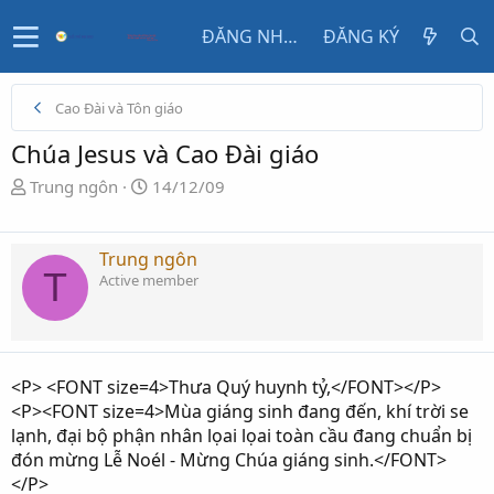
ĐĂNG NHẬP
ĐĂNG KÝ
Cao Đài và Tôn giáo
Chúa Jesus và Cao Đài giáo
N
N
Trung ngôn
14/12/09
g
g
ư
à
ờ
y
Trung ngôn
T
i
g
Active member
k
ử
h
i
ở
i
<P> <FONT size=4>Thưa Quý huynh tỷ,</FONT></P>
t
<P><FONT size=4>Mùa giáng sinh đang đến, khí trời se
ạ
lạnh, đại bộ phận nhân lọai lọai toàn cầu đang chuẩn bị
o
đón mừng Lễ Noél - Mừng Chúa giáng sinh.</FONT>
</P>