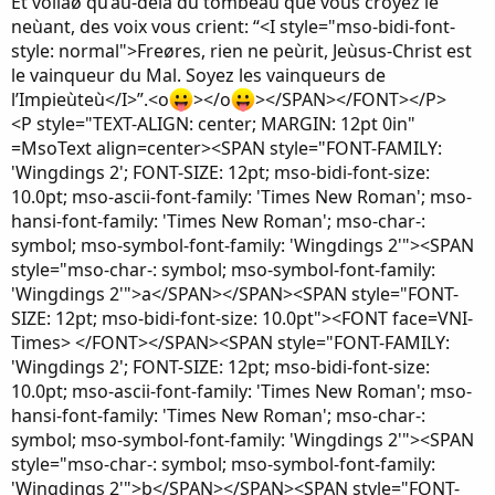
Et voilaø qu’au-dela du tombeau que vous croyez le
neùant, des voix vous crient: “<I style="mso-bidi-font-
style: normal">Freøres, rien ne peùrit, Jeùsus-Christ est
le vainqueur du Mal. Soyez les vainqueurs de
l’Impieùteù</I>”.<o
></o
></SPAN></FONT></P>
<P style="TEXT-ALIGN: center; MARGIN: 12pt 0in"
=MsoText align=center><SPAN style="FONT-FAMILY:
'Wingdings 2'; FONT-SIZE: 12pt; mso-bidi-font-size:
10.0pt; mso-ascii-font-family: 'Times New Roman'; mso-
hansi-font-family: 'Times New Roman'; mso-char-:
symbol; mso-symbol-font-family: 'Wingdings 2'"><SPAN
style="mso-char-: symbol; mso-symbol-font-family:
'Wingdings 2'">a</SPAN></SPAN><SPAN style="FONT-
SIZE: 12pt; mso-bidi-font-size: 10.0pt"><FONT face=VNI-
Times> </FONT></SPAN><SPAN style="FONT-FAMILY:
'Wingdings 2'; FONT-SIZE: 12pt; mso-bidi-font-size:
10.0pt; mso-ascii-font-family: 'Times New Roman'; mso-
hansi-font-family: 'Times New Roman'; mso-char-:
symbol; mso-symbol-font-family: 'Wingdings 2'"><SPAN
style="mso-char-: symbol; mso-symbol-font-family:
'Wingdings 2'">b</SPAN></SPAN><SPAN style="FONT-