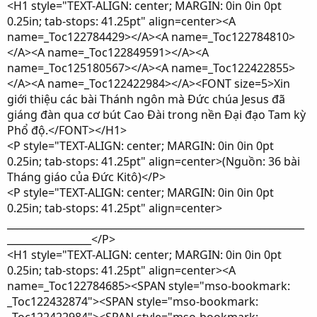
<H1 style="TEXT-ALIGN: center; MARGIN: 0in 0in 0pt
0.25in; tab-stops: 41.25pt" align=center><A
name=_Toc122784429></A><A name=_Toc122784810>
</A><A name=_Toc122849591></A><A
name=_Toc125180567></A><A name=_Toc122422855>
</A><A name=_Toc122422984></A><FONT size=5>Xin
giới thiệu các bài Thánh ngôn mà Đức chúa Jesus đã
giáng đàn qua cơ bút Cao Đài trong nền Đại đạo Tam kỳ
Phổ độ.</FONT></H1>
<P style="TEXT-ALIGN: center; MARGIN: 0in 0in 0pt
0.25in; tab-stops: 41.25pt" align=center>(Nguồn: 36 bài
Tháng giáo của Đức Kitô)</P>
<P style="TEXT-ALIGN: center; MARGIN: 0in 0in 0pt
0.25in; tab-stops: 41.25pt" align=center>
____________________________________________________________
_________________</P>
<H1 style="TEXT-ALIGN: center; MARGIN: 0in 0in 0pt
0.25in; tab-stops: 41.25pt" align=center><A
name=_Toc122784685><SPAN style="mso-bookmark:
_Toc122432874"><SPAN style="mso-bookmark: