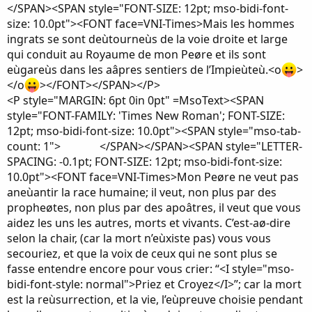
</SPAN><SPAN style="FONT-SIZE: 12pt; mso-bidi-font-
size: 10.0pt"><FONT face=VNI-Times>Mais les hommes
ingrats se sont deùtourneùs de la voie droite et large
qui conduit au Royaume de mon Peøre et ils sont
eùgareùs dans les aâpres sentiers de l’Impieùteù.<o
>
</o
></FONT></SPAN></P>
<P style="MARGIN: 6pt 0in 0pt" =MsoText><SPAN
style="FONT-FAMILY: 'Times New Roman'; FONT-SIZE:
12pt; mso-bidi-font-size: 10.0pt"><SPAN style="mso-tab-
count: 1"> </SPAN></SPAN><SPAN style="LETTER-
SPACING: -0.1pt; FONT-SIZE: 12pt; mso-bidi-font-size:
10.0pt"><FONT face=VNI-Times>Mon Peøre ne veut pas
aneùantir la race humaine; il veut, non plus par des
propheøtes, non plus par des apoâtres, il veut que vous
aidez les uns les autres, morts et vivants. C’est-aø-dire
selon la chair, (car la mort n’eùxiste pas) vous vous
secouriez, et que la voix de ceux qui ne sont plus se
fasse entendre encore pour vous crier: “<I style="mso-
bidi-font-style: normal">Priez et Croyez</I>”; car la mort
est la reùsurrection, et la vie, l’eùpreuve choisie pendant