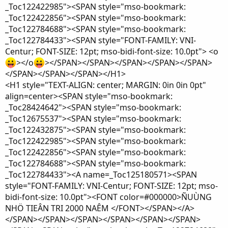
_Toc122422985"><SPAN style="mso-bookmark:
_Toc122422856"><SPAN style="mso-bookmark:
_Toc122784688"><SPAN style="mso-bookmark:
_Toc122784433"><SPAN style="FONT-FAMILY: VNI-
Centur; FONT-SIZE: 12pt; mso-bidi-font-size: 10.0pt"> <o
></o
></SPAN></SPAN></SPAN></SPAN></SPAN>
</SPAN></SPAN></SPAN></H1>
<H1 style="TEXT-ALIGN: center; MARGIN: 0in 0in 0pt"
align=center><SPAN style="mso-bookmark:
_Toc28424642"><SPAN style="mso-bookmark:
_Toc12675537"><SPAN style="mso-bookmark:
_Toc122432875"><SPAN style="mso-bookmark:
_Toc122422985"><SPAN style="mso-bookmark:
_Toc122422856"><SPAN style="mso-bookmark:
_Toc122784688"><SPAN style="mso-bookmark:
_Toc122784433"><A name=_Toc125180571><SPAN
style="FONT-FAMILY: VNI-Centur; FONT-SIZE: 12pt; mso-
bidi-font-size: 10.0pt"><FONT color=#000000>ÑUÙNG
NHÖ TIEÂN TRI 2000 NAÊM </FONT></SPAN></A>
</SPAN></SPAN></SPAN></SPAN></SPAN></SPAN>