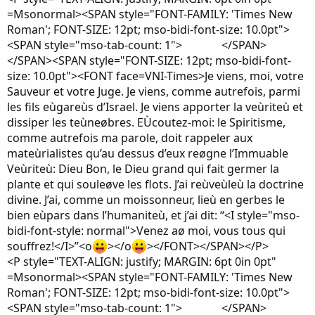
=Msonormal><SPAN style="FONT-FAMILY: 'Times New
Roman'; FONT-SIZE: 12pt; mso-bidi-font-size: 10.0pt">
<SPAN style="mso-tab-count: 1"> </SPAN>
</SPAN><SPAN style="FONT-SIZE: 12pt; mso-bidi-font-
size: 10.0pt"><FONT face=VNI-Times>Je viens, moi, votre
Sauveur et votre Juge. Je viens, comme autrefois, parmi
les fils eùgareùs d’Israel. Je viens apporter la veùriteù et
dissiper les teùneøbres. EÙcoutez-moi: le Spiritisme,
comme autrefois ma parole, doit rappeler aux
mateùrialistes qu’au dessus d’eux reøgne l’Immuable
Veùriteù: Dieu Bon, le Dieu grand qui fait germer la
plante et qui souleøve les flots. J’ai reùveùleù la doctrine
divine. J’ai, comme un moissonneur, lieù en gerbes le
bien eùpars dans l’humaniteù, et j’ai dit: “<I style="mso-
bidi-font-style: normal">Venez aø moi, vous tous qui
souffrez!</I>”<o
></o
></FONT></SPAN></P>
<P style="TEXT-ALIGN: justify; MARGIN: 6pt 0in 0pt"
=Msonormal><SPAN style="FONT-FAMILY: 'Times New
Roman'; FONT-SIZE: 12pt; mso-bidi-font-size: 10.0pt">
<SPAN style="mso-tab-count: 1"> </SPAN>