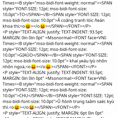
Times><B style="mso-bidi-font-weight: normal"><SPAN
style="FONT-SIZE: 12pt; mso-bidi-font-size:
10.0pt">TO</SPAN></B><SPAN style="FONT-SIZE: 12pt;
mso-bidi-font-size: 10.0pt">Â coâng tranh löïc ñeán
khoa thi;<o
></o
></SPAN></FONT></P>
<P style="TEXT-ALIGN: justify; TEXT-INDENT: 93.5pt;
MARGIN: 0in 0in 0pt" =Msonormal><FONT face=VNI-
Times><B style="mso-bidi-font-weight: normal"><SPAN
style="FONT-SIZE: 12pt; mso-bidi-font-size:
10.0pt">GIAÙO</SPAN></B><SPAN style="FONT-SIZE:
12pt; mso-bidi-font-size: 10.0pt"> khai yeáu lyù nhôn
nhôn ngoä,<o
></o
></SPAN></FONT></P>
<P style="TEXT-ALIGN: justify; TEXT-INDENT: 93.5pt;
MARGIN: 0in 0in 0pt" =Msonormal><FONT face=VNI-
Times><B style="mso-bidi-font-weight: normal"><SPAN
style="FONT-SIZE: 12pt; mso-bidi-font-size:
10.0pt">CHU</SPAN></B><SPAN style="FONT-SIZE: 12pt;
mso-bidi-font-size: 10.0pt">Û ñònh trung taâm saéc kyù
thì.<o
></o
></SPAN></FONT></P>
<P style="TEXT-ALIGN: justify; MARGIN: 6pt 0in 0pt"