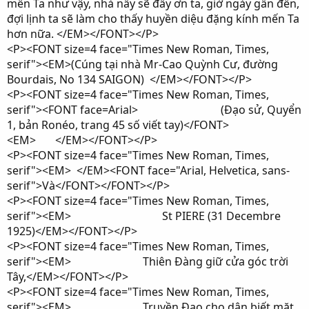
mến Ta như vậy, nhà nầy sẽ đầy ơn ta, giờ ngày gần đến,
đợi lịnh ta sẽ làm cho thấy huyền diệu đặng kính mến Ta
hơn nữa. </EM></FONT></P>
<P><FONT size=4 face="Times New Roman, Times,
serif"><EM>(Cúng tại nhà Mr-Cao Quỳnh Cư, đường
Bourdais, No 134 SAIGON) </EM></FONT></P>
<P><FONT size=4 face="Times New Roman, Times,
serif"><FONT face=Arial> (Đạo sử, Quyển
1, bản Ronéo, trang 45 số viết tay)</FONT>
<EM> </EM></FONT></P>
<P><FONT size=4 face="Times New Roman, Times,
serif"><EM> </EM><FONT face="Arial, Helvetica, sans-
serif">Và</FONT></FONT></P>
<P><FONT size=4 face="Times New Roman, Times,
serif"><EM> St PIERE (31 Decembre
1925)</EM></FONT></P>
<P><FONT size=4 face="Times New Roman, Times,
serif"><EM> Thiên Đàng giữ cửa góc trời
Tây,</EM></FONT></P>
<P><FONT size=4 face="Times New Roman, Times,
serif"><EM> Truyền Đạo cho dân biết mặt