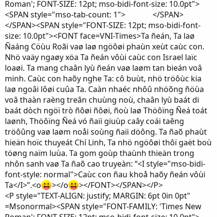
Roman'; FONT-SIZE: 12pt; mso-bidi-font-size: 10.0pt">
<SPAN style="mso-tab-count: 1"> </SPAN>
</SPAN><SPAN style="FONT-SIZE: 12pt; mso-bidi-font-
size: 10.0pt"><FONT face=VNI-Times>Ta ñeán, Ta laø
Ñaáng Cöùu Roãi vaø laø ngöôøi phaùn xeùt caùc con.
Nhö vaäy ngaøy xöa Ta ñeán vôùi caùc con Israel laïc
loaøi. Ta mang chaân lyù ñeán vaø laøm tan bieán voâ
minh. Caùc con haõy nghe Ta: cô buùt, nhö tröôùc kia
laø ngoâi lôøi cuûa Ta. Caàn nhaéc nhôû nhöõng ñöùa
voâ thaàn raèng treân chuùng noù, chaân lyù baát di
baát dòch ngöï trò ñôøi ñôøi, ñoù laø Thöôïng Ñeá toát
laønh, Thöôïng Ñeá vó ñaïi giuùp caây coái taêng
tröôûng vaø laøm noåi soùng ñaïi döông. Ta ñaõ phaùt
hieän hoïc thuyeát Chí Linh, Ta nhö ngöôøi thôï gaët boù
töøng naïm luùa. Ta gom goùp thaùnh thieän trong
nhôn sanh vaø Ta ñaõ cao truyeàn: “<I style="mso-bidi-
font-style: normal">Caùc con ñau khoå haõy ñeán vôùi
Ta</I>”.<o
></o
></FONT></SPAN></P>
<P style="TEXT-ALIGN: justify; MARGIN: 6pt 0in 0pt"
=Msonormal><SPAN style="FONT-FAMILY: 'Times New