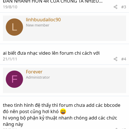
ĐÀN NHANH HƠN 4R CỦA CHÚNG TA NHIỀU...
19/8/10
#3
linhbuudailoc90
L
New member
ai biết đưa nhạc video lên forum chi cách với
21/1/11
#4
Forever
F
Administrator
theo tình hình đệ thấy thì forum chưa add các bbcode
đó nên post củng hơi khó
hi vọng bộ phận kỷ thuật nhanh chóng add các chức
năng này