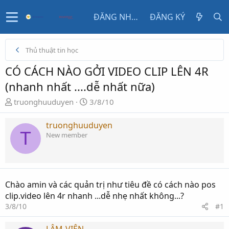
ĐĂNG NHẬP
ĐĂNG KÝ
Thủ thuật tin học
CÓ CÁCH NÀO GỞI VIDEO CLIP LÊN 4R
(nhanh nhất ....dễ nhất nữa)
N
N
truonghuuduyen
3/8/10
g
g
ư
à
truonghuuduyen
T
ờ
y
New member
i
g
k
ử
h
i
ở
Chào amin và các quản trị như tiêu đề có cách nào pos
i
clip.video lên 4r nhanh ...dễ nhẹ nhất không...?
t
3/8/10
#1
ạ
o
LÂM-VIÊN