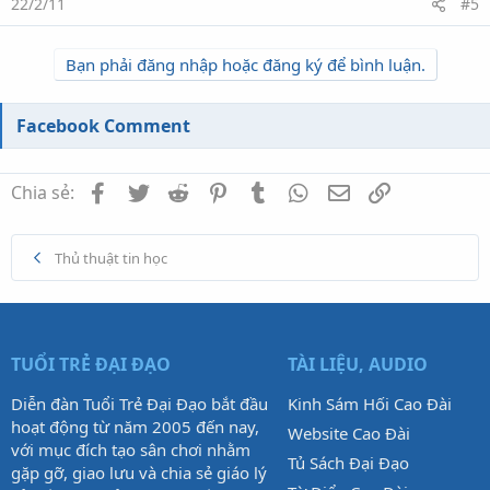
22/2/11
#5
Bạn phải đăng nhập hoặc đăng ký để bình luận.
Facebook Comment
Facebook
Twitter
Reddit
Pinterest
Tumblr
WhatsApp
Email
Link
Chia sẻ:
Thủ thuật tin học
TUỔI TRẺ ĐẠI ĐẠO
TÀI LIỆU, AUDIO
Diễn đàn Tuổi Trẻ Đại Đạo bắt đầu
Kinh Sám Hối Cao Đài
hoạt động từ năm 2005 đến nay,
Website Cao Đài
với mục đích tạo sân chơi nhằm
Tủ Sách Đại Đạo
gặp gỡ, giao lưu và chia sẻ giáo lý