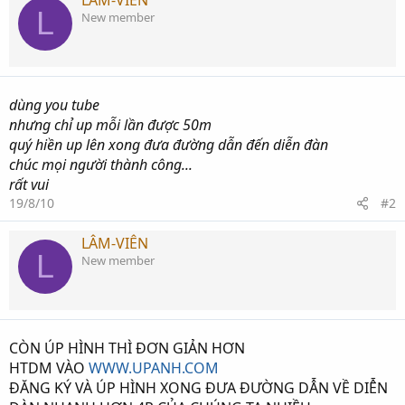
L
New member
dùng you tube
nhưng chỉ up mỗi lần được 50m
quý hiền up lên xong đưa đường dẫn đến diễn đàn
chúc mọi người thành công...
rất vui
19/8/10
#2
LÂM-VIÊN
L
New member
CÒN ÚP HÌNH THÌ ĐƠN GIẢN HƠN
HTDM VÀO
WWW.UPANH.COM
ĐĂNG KÝ VÀ ÚP HÌNH XONG ĐƯA ĐƯỜNG DẪN VỀ DIỄN