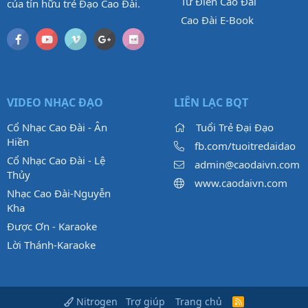
Từ Điển Cao Đài
của tín hữu trẻ Đạo Cao Đài.
Cao Đài E-Book
VIDEO NHẠC ĐẠO
LIÊN LẠC BQT
Cổ Nhạc Cao Đài - Ân
Tuổi Trẻ Đại Đạo
Hiền
fb.com/tuoitredaidao
Cổ Nhạc Cao Đài - Lệ
admin@caodaivn.com
Thủy
www.caodaivn.com
Nhạc Cao Đài-Nguyễn
Kha
Được Ơn - Karaoke
Lời Thánh-Karaoke
Trợ giúp
Trang chủ
Nitrogen
R