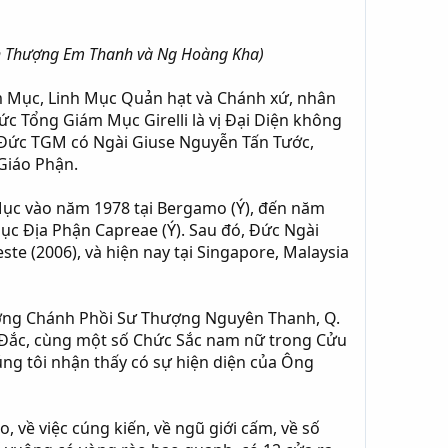
anh Thượng Em Thanh và Ng Hoàng Kha)
 Mục, Linh Mục Quản hạt và Chánh xứ, nhân
 Đức Tổng Giám Mục Girelli là vị Đại Diện không
i Đức TGM có Ngài Giuse Nguyễn Tấn Tước,
Giáo Phận.
Mục vào năm 1978 tại Bergamo (Ý), đến năm
ục Địa Phận Capreae (Ý). Sau đó, Đức Ngài
te (2006), và hiện nay tại Singapore, Malaysia
hượng Chánh Phồi Sư Thượng Nguyên Thanh, Q.
 Đắc, cùng một số Chức Sắc nam nữ trong Cửu
chúng tôi nhận thấy có sự hiện diện của Ông
về việc cúng kiến, về ngũ giới cấm, về số