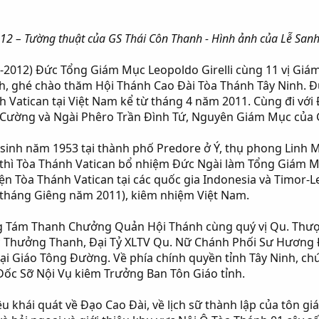
012 – Tường thuật của GS Thái Côn Thanh - Hình ảnh của Lễ S
1-2012) Đức Tổng Giám Mục Leopoldo Girelli cùng 11 vị Giám
Ninh, ghé chào thăm Hội Thánh Cao Đài Tòa Thánh Tây Ninh.
h Vatican tại Việt Nam kể từ tháng 4 năm 2011. Cùng đi vớ
Cường và Ngài Phêro Trần Đình Tứ, Nguyên Giám Mục của 
 sinh năm 1953 tại thành phố Predore ở Ý, thụ phong Linh 
, thì Tòa Thánh Vatican bổ nhiệm Đức Ngài làm Tổng Giám M
n Tòa Thánh Vatican tại các quốc gia Indonesia và Timor-Les
 tháng Giêng năm 2011), kiêm nhiệm Việt Nam.
g Tám Thanh Chưởng Quản Hội Thánh cùng quý vị Qu. T
 Thưởng Thanh, Đại Tỷ XLTV Qu. Nữ Chánh Phối Sư Hương
n tại Giáo Tông Đường. Về phía chính quyền tỉnh Tây Ninh, 
Đốc Sỡ Nội Vụ kiêm Trưởng Ban Tôn Giáo tỉnh.
u khái quát về Đạo Cao Đài, về lịch sữ thành lập của tôn giáo, 