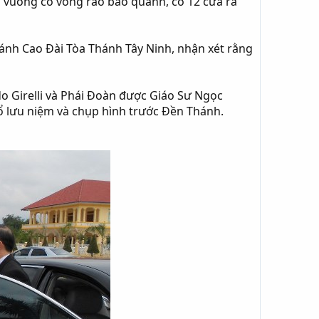
ố vuông có vòng rào bao quanh, có 12 cửa ra
hánh Cao Đài Tòa Thánh Tây Ninh, nhận xét rằng
do Girelli và Phái Đoàn được Giáo Sư Ngọc
u niệm và chụp hình trước Đền Thánh.