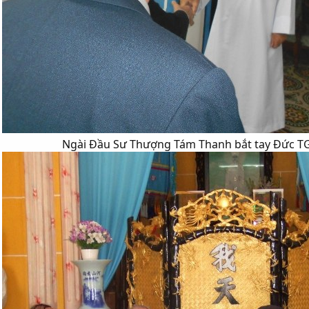
Ngài Đầu Sư Thượng Tám Thanh bắt tay Đức TGM