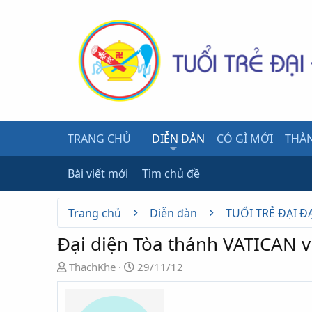
TRANG CHỦ
DIỄN ĐÀN
CÓ GÌ MỚI
THÀN
Bài viết mới
Tìm chủ đề
Trang chủ
Diễn đàn
TUỔI TRẺ ĐẠI Đ
Đại diện Tòa thánh VATICAN 
N
N
ThachKhe
29/11/12
g
g
ư
à
ờ
y