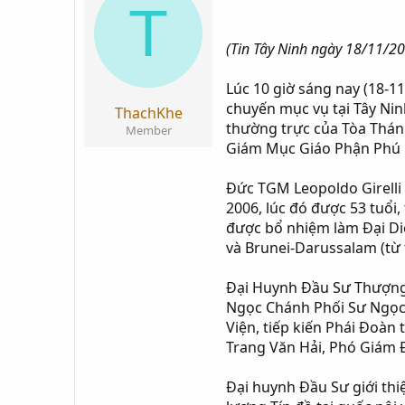
T
i
g
k
ử
(Tin Tây Ninh ngày 18/11/2
h
i
ở
Lúc 10 giờ sáng nay (18-1
i
chuyến mục vụ tại Tây 
t
ThachKhe
thường trực của Tòa Thán
ạ
Member
Giám Mục Giáo Phận Phú 
o
Đức TGM Leopoldo Girelli
2006, lúc đó được 53 tuổi
được bổ nhiệm làm Đại Diệ
và Brunei-Darussalam (từ
Đại Huynh Đầu Sư Thượn
Ngọc Chánh Phối Sư Ngọc
Viện, tiếp kiến Phái Đoà
Trang Văn Hải, Phó Giám 
Đại huynh Đầu Sư giới thiệ