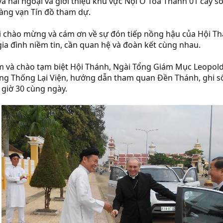
và hải ngoại và giới thiệu khu vực Nội Ô Tòa Thánh 01 cây s
 hàng vạn Tín đồ tham dự.
ời chào mừng và cám ơn về sự đón tiếp nồng hậu của Hội T
 gia đình niềm tin, cần quan hệ và đoàn kết cùng nhau.
và chào tạm biệt Hội Thánh, Ngài Tổng Giám Mục Leopol
Thống Lại Viện, hướng dẫn tham quan Đền Thánh, ghi sổ lư
giờ 30 cùng ngày.