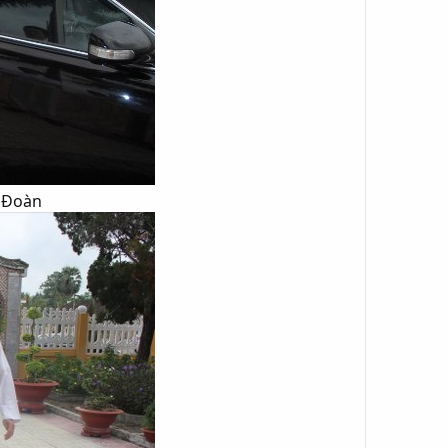
Đoàn​