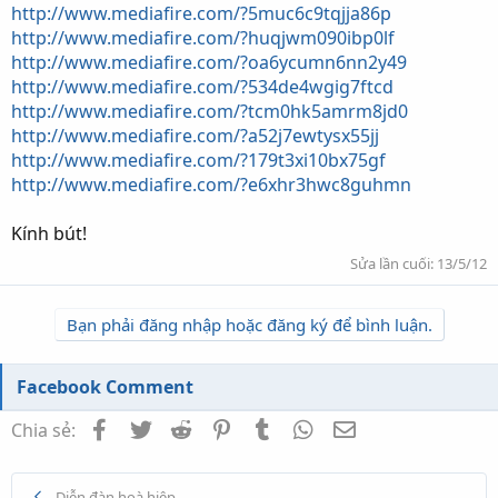
http://www.mediafire.com/?5muc6c9tqjja86p
http://www.mediafire.com/?huqjwm090ibp0lf
http://www.mediafire.com/?oa6ycumn6nn2y49
http://www.mediafire.com/?534de4wgig7ftcd
http://www.mediafire.com/?tcm0hk5amrm8jd0
http://www.mediafire.com/?a52j7ewtysx55jj
http://www.mediafire.com/?179t3xi10bx75gf
http://www.mediafire.com/?e6xhr3hwc8guhmn
Kính bút!
Sửa lần cuối:
13/5/12
Bạn phải đăng nhập hoặc đăng ký để bình luận.
Facebook Comment
Facebook
Twitter
Reddit
Pinterest
Tumblr
WhatsApp
Email
Chia sẻ:
Diễn đàn hoà hiệp