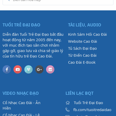
TUỔI TRẺ ĐẠI ĐẠO
TÀI LIỆU, AUDIO
Diễn đàn Tuổi Trẻ Đại Đạo bắt đầu
Kinh Sám Hối Cao Đài
hoạt động từ năm 2005 đến nay,
Website Cao Đài
với mục đích tạo sân chơi nhằm
Tủ Sách Đại Đạo
gặp gỡ, giao lưu và chia sẻ giáo lý
Từ Điển Cao Đài
của tín hữu trẻ Đạo Cao Đài.
Cao Đài E-Book
VIDEO NHẠC ĐẠO
LIÊN LẠC BQT
Cổ Nhạc Cao Đài - Ân
Tuổi Trẻ Đại Đạo
Hiền
fb.com/tuoitredaidao
Cổ Nhạc Cao Đài - Lệ