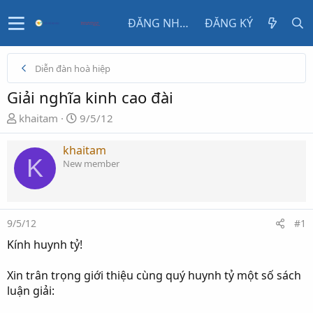
ĐĂNG NHẬP
ĐĂNG KÝ
Diễn đàn hoà hiệp
Giải nghĩa kinh cao đài
N
N
khaitam
9/5/12
g
g
ư
à
khaitam
K
ờ
y
New member
i
g
k
ử
h
i
ở
9/5/12
#1
i
Kính huynh tỷ!
t
ạ
Xin trân trọng giới thiệu cùng quý huynh tỷ một số sách
o
luận giải: