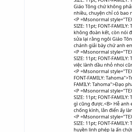
SIZE: 11pt; FONT-FAMILY:
Giáo Tông chứ không phải
nhiều, chuyện chỉ có bao 
<P =Msonormal style="TEXT
SIZE: 11pt; FONT-FAMILY: 
không đoàn kết, còn nói đ
sửa lại rằng ngôi Giáo Tô
chánh giải bày chứ anh e
<P =Msonormal style="TEXT
SIZE: 11pt; FONT-FAMILY: T
việc lành dầu nhỏ nhoi cũ
<P =Msonormal style="TEXT
FONT-FAMILY: Tahoma">Trư
FAMILY: Tahoma">Đạo pháp
<P =Msonormal style="TEXT
SIZE: 11pt; FONT-FAMILY: 
gì cũng được.<B> Hễ anh e
chống kình, lằn điển ấy 
<P =Msonormal style="TEXT
SIZE: 11pt; FONT-FAMILY:
huyền linh phép lạ ấn ch