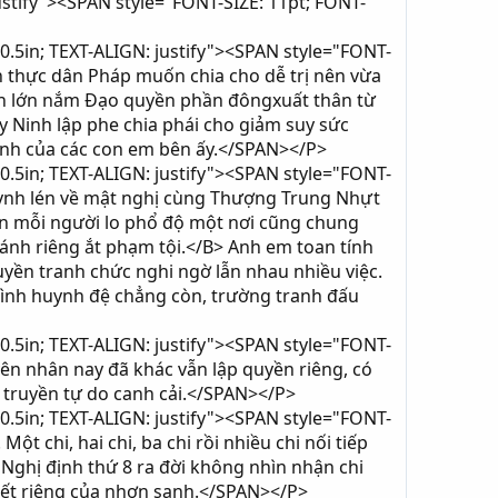
ustify"><SPAN style="FONT-SIZE: 11pt; FONT-
0.5in; TEXT-ALIGN: justify"><SPAN style="FONT-
thực dân Pháp muốn chia cho dễ trị nên vừa
 anh lớn nắm Đạo quyền phần đôngxuất thân từ
 Ninh lập phe chia phái cho giảm suy sức
đình của các con em bên ấy.</SPAN></P>
0.5in; TEXT-ALIGN: justify"><SPAN style="FONT-
uynh lén về mật nghị cùng Thượng Trung Nhựt
ẹn mỗi người lo phổ độ một nơi cũng chung
ánh riêng ắt phạm tội.</B> Anh em toan tính
yền tranh chức nghi ngờ lẫn nhau nhiều việc.
 tình huynh đệ chẳng còn, trường tranh đấu
0.5in; TEXT-ALIGN: justify"><SPAN style="FONT-
ên nhân nay đã khác vẫn lập quyền riêng, có
 truyền tự do canh cải.</SPAN></P>
0.5in; TEXT-ALIGN: justify"><SPAN style="FONT-
 chi, hai chi, ba chi rồi nhiều chi nối tiếp
o Nghị định thứ 8 ra đời không nhìn nhận chi
biết riêng của nhơn sanh.</SPAN></P>