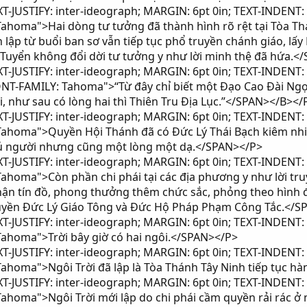
-JUSTIFY: inter-ideograph; MARGIN: 6pt 0in; TEXT-INDENT: 
Tahoma">Hai dòng tư tưởng đã thành hình rõ rệt tại Tòa Thá
lập từ buổi ban sơ vẫn tiếp tục phổ truyền chánh giáo, lấy
 Tuyển không đổi dời tư tưởng y như lời minh thệ đã hứa.<
-JUSTIFY: inter-ideograph; MARGIN: 6pt 0in; TEXT-INDENT: 
ONT-FAMILY: Tahoma">“Từ đây chỉ biết một Đạo Cao Đài Ngọ
i, như sau có lòng hai thì Thiên Tru Địa Lục.”</SPAN></B></
-JUSTIFY: inter-ideograph; MARGIN: 6pt 0in; TEXT-INDENT: 
 Tahoma">Quyền Hội Thánh đã có Đức Lý Thái Bạch kiêm nh
đủ người nhưng cũng một lòng một dạ.</SPAN></P>
-JUSTIFY: inter-ideograph; MARGIN: 6pt 0in; TEXT-INDENT: 
Tahoma">Còn phần chi phái tại các địa phương y như lời t
ận tín đồ, phong thưởng thêm chức sắc, phỏng theo hình 
quyền Đức Lý Giáo Tông và Đức Hộ Pháp Phạm Công Tắc.</S
-JUSTIFY: inter-ideograph; MARGIN: 6pt 0in; TEXT-INDENT: 
Tahoma">Trời bây giờ có hai ngôi.</SPAN></P>
-JUSTIFY: inter-ideograph; MARGIN: 6pt 0in; TEXT-INDENT: 
Tahoma">Ngôi Trời đã lập là Tòa Thánh Tây Ninh tiếp tục 
-JUSTIFY: inter-ideograph; MARGIN: 6pt 0in; TEXT-INDENT: 
 Tahoma">Ngôi Trời mới lập do chi phái cầm quyền rải rác 