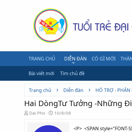
TRANG CHỦ
DIỄN ĐÀN
CÓ GÌ MỚI
THÀN
Bài viết mới
Tìm chủ đề
Trang chủ
Diễn đàn
HỖ TRỢ - PHẢN
Hai DòngTư Tưởng -Những Đi
N
N
Dai Pho
10/8/08
g
g
ư
à
<P> <SPAN style="FONT-SIZ
ờ
y