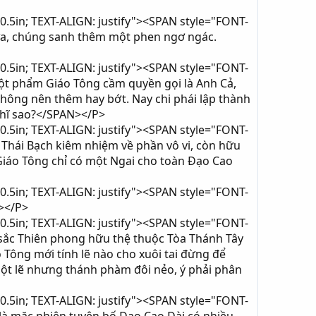
0.5in; TEXT-ALIGN: justify"><SPAN style="FONT-
hừa, chúng sanh thêm một phen ngơ ngác.
0.5in; TEXT-ALIGN: justify"><SPAN style="FONT-
ột phẩm Giáo Tông cầm quyền gọi là Anh Cả,
 không nên thêm hay bớt. Nay chi phái lập thành
ghĩ sao?</SPAN></P>
0.5in; TEXT-ALIGN: justify"><SPAN style="FONT-
Thái Bạch kiêm nhiệm về phần vô vi, còn hữu
 Giáo Tông chỉ có một Ngai cho toàn Đạo Cao
0.5in; TEXT-ALIGN: justify"><SPAN style="FONT-
></P>
0.5in; TEXT-ALIGN: justify"><SPAN style="FONT-
 sắc Thiên phong hữu thệ thuộc Tòa Thánh Tây
 Tông mới tính lẽ nào cho xuôi tai đừng để
một lẽ nhưng thánh phàm đôi nẻo, ý phải phân
0.5in; TEXT-ALIGN: justify"><SPAN style="FONT-