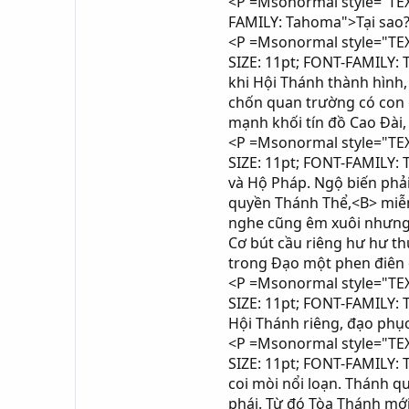
<P =Msonormal style="TEXT
FAMILY: Tahoma">Tại sao
<P =Msonormal style="TEXT
SIZE: 11pt; FONT-FAMILY:
khi Hội Thánh thành hình,
chốn quan trường có con e
mạnh khối tín đồ Cao Đài,
<P =Msonormal style="TEXT
SIZE: 11pt; FONT-FAMILY:
và Hộ Pháp. Ngộ biến phải
quyền Thánh Thể,<B> miễn 
nghe cũng êm xuôi nhưng 
Cơ bút cầu riêng hư hư th
trong Đạo một phen điên
<P =Msonormal style="TEXT
SIZE: 11pt; FONT-FAMILY: 
Hội Thánh riêng, đạo phục
<P =Msonormal style="TEXT
SIZE: 11pt; FONT-FAMILY: T
coi mòi nổi loạn. Thánh qu
phái. Từ đó Tòa Thánh mới