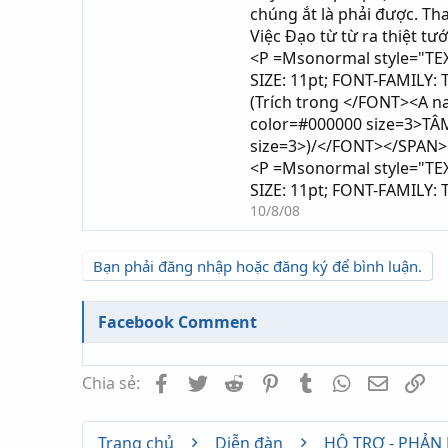
chúng ắt là phải được. Tha
Việc Đạo từ từ ra thiệt tư
<P =Msonormal style="TEXT
SIZE: 11pt; FONT-FAMILY
(Trích trong </FONT><A 
color=#000000 size=3>T
size=3>)/</FONT></SPAN>
<P =Msonormal style="TEXT
SIZE: 11pt; FONT-FAMILY
10/8/08
Bạn phải đăng nhập hoặc đăng ký để bình luận.
Facebook Comment
Facebook
Twitter
Reddit
Pinterest
Tumblr
WhatsApp
Email
Li
Chia sẻ:
Trang chủ
Diễn đàn
HỖ TRỢ - PHẢN