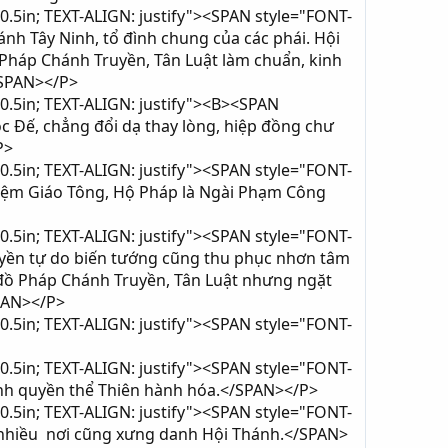
0.5in; TEXT-ALIGN: justify"><SPAN style="FONT-
nh Tây Ninh, tổ đình chung của các phái. Hội
 Pháp Chánh Truyền, Tân Luật làm chuẩn, kinh
/SPAN></P>
0.5in; TEXT-ALIGN: justify"><B><SPAN
c Đế, chẳng đổi dạ thay lòng, hiệp đồng chư
P>
0.5in; TEXT-ALIGN: justify"><SPAN style="FONT-
iệm Giáo Tông, Hộ Pháp là Ngài Phạm Công
0.5in; TEXT-ALIGN: justify"><SPAN style="FONT-
ruyền tự do biến tướng cũng thu phục nhơn tâm
đồ Pháp Chánh Truyền, Tân Luật nhưng ngặt
PAN></P>
0.5in; TEXT-ALIGN: justify"><SPAN style="FONT-
0.5in; TEXT-ALIGN: justify"><SPAN style="FONT-
hành quyền thể Thiên hành hóa.</SPAN></P>
0.5in; TEXT-ALIGN: justify"><SPAN style="FONT-
ở nhiều nơi cũng xưng danh Hội Thánh.</SPAN>