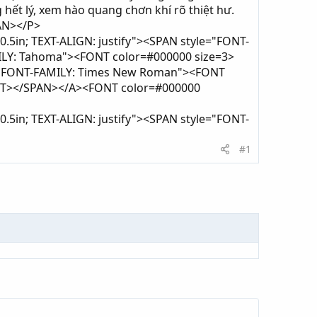
 hết lý, xem hào quang chơn khí rõ thiệt hư.
PAN></P>
0.5in; TEXT-ALIGN: justify"><SPAN style="FONT-
ILY: Tahoma"><FONT color=#000000 size=3>
n; FONT-FAMILY: Times New Roman"><FONT
NT></SPAN></A><FONT color=#000000
0.5in; TEXT-ALIGN: justify"><SPAN style="FONT-
#1