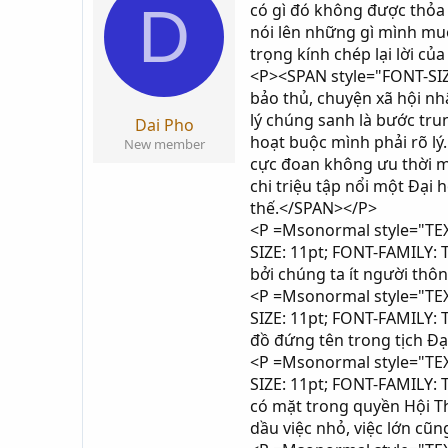
D
có gì đó không được thỏa
i
g
nói lên những gì mình muố
k
ử
trọng kính chép lại lời c
h
i
<P><SPAN style="FONT-SIZ
ở
bảo thủ, chuyện xã hội nh
i
lý chúng sanh là bước tru
t
Dai Pho
hoạt buộc mình phải rõ lý
ạ
New member
cực đoan không ưu thời m
o
chi triệu tập nổi một Đại
thế.</SPAN></P>
<P =Msonormal style="TEXT
SIZE: 11pt; FONT-FAMILY:
bởi chúng ta ít người th
<P =Msonormal style="TEXT
SIZE: 11pt; FONT-FAMILY: 
đồ đứng tên trong tịch Đạ
<P =Msonormal style="TEXT
SIZE: 11pt; FONT-FAMILY:
có mặt trong quyền Hội Th
dầu việc nhỏ, việc lớn cũ