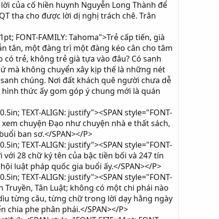
 lời của cố hiền huynh Nguyễn Long Thành để
 tha cho được lời dị nghị trách chê. Trân
pt; FONT-FAMILY: Tahoma">Trẻ cấp tiến, già
lẫn tân, một đàng trì một đàng kéo cân cho tâm
 có trẻ, không trẻ già tựa vào đâu? Có sanh
khứ mà không chuyển xây kịp thế là những nét
 sanh chúng. Nơi đất khách quê người chưa dễ
o hình thức ấy gom góp ý chung mới là quán
0.5in; TEXT-ALIGN: justify"><SPAN style="FONT-
g xem chuyện Đạo như chuyện nhà e thất sách,
 buổi ban sơ.</SPAN></P>
0.5in; TEXT-ALIGN: justify"><SPAN style="FONT-
ới 28 chữ ký tên của bậc tiền bối và 247 tín
ã hội luật pháp quốc gia buổi ấy.</SPAN></P>
0.5in; TEXT-ALIGN: justify"><SPAN style="FONT-
 Truyền, Tân Luật; không có một chi phái nào
ìu từng câu, từng chữ trong lời dạy hằng ngày
đến chia phe phân phái.</SPAN></P>