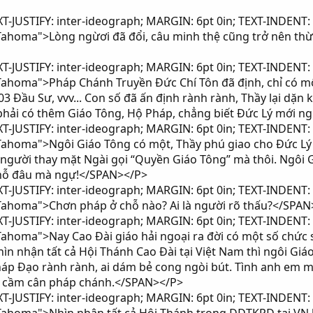
-JUSTIFY: inter-ideograph; MARGIN: 6pt 0in; TEXT-INDENT: 
 Tahoma">Lòng ngừơi đã đổi, câu minh thệ cũng trở nên t
-JUSTIFY: inter-ideograph; MARGIN: 6pt 0in; TEXT-INDENT: 
 Tahoma">Pháp Chánh Truyền Đức Chí Tôn đã định, chỉ có m
3 Đầu Sư, vvv... Con số đã ấn định rành rành, Thầy lại dặn
phải có thêm Giáo Tông, Hộ Pháp, chẳng biết Đức Lý mới n
-JUSTIFY: inter-ideograph; MARGIN: 6pt 0in; TEXT-INDENT: 
 Tahoma">Ngôi Giáo Tông có một, Thầy phú giao cho Đức Lý 
à người thay mặt Ngài gọi “Quyền Giáo Tông” mà thôi. Ngôi
 chỗ đâu mà ngự!</SPAN></P>
-JUSTIFY: inter-ideograph; MARGIN: 6pt 0in; TEXT-INDENT: 
 Tahoma">Chơn pháp ở chỗ nào? Ai là người rõ thấu?</SPAN
-JUSTIFY: inter-ideograph; MARGIN: 6pt 0in; TEXT-INDENT: 
 Tahoma">Nay Cao Đài giáo hải ngoại ra đời có một số chức
ìn nhận tất cả Hội Thánh Cao Đài tại Việt Nam thì ngôi Giáo
pháp Đạo rành rành, ai dám bẻ cong ngòi bút. Tình anh em 
g cầm cân pháp chánh.</SPAN></P>
-JUSTIFY: inter-ideograph; MARGIN: 6pt 0in; TEXT-INDENT: 