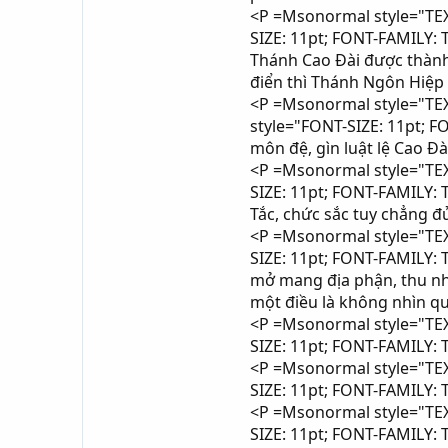
<P =Msonormal style="TEXT
SIZE: 11pt; FONT-FAMILY: 
Thánh Cao Đài được thành 
điển thì Thánh Ngôn Hiệp
<P =Msonormal style="TEXT
style="FONT-SIZE: 11pt; F
môn đệ, gìn luật lệ Cao Đà
<P =Msonormal style="TEXT
SIZE: 11pt; FONT-FAMILY:
Tắc, chức sắc tuy chẳng 
<P =Msonormal style="TEXT
SIZE: 11pt; FONT-FAMILY: 
mở mang địa phận, thu nh
một điều là không nhìn 
<P =Msonormal style="TEXT
SIZE: 11pt; FONT-FAMILY: 
<P =Msonormal style="TEXT
SIZE: 11pt; FONT-FAMILY: 
<P =Msonormal style="TEXT
SIZE: 11pt; FONT-FAMILY: