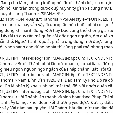
 đáng cho lắm , nhưng không nói được thành lời , xin mượn
n nói Xin trân trọng được quý huynh tỷ gần xa cũng như BQT
ủa huynh Long Thành :</SPAN></P>
E: 11pt; FONT-FAMILY: Tahoma"><SPAN style="FONT-SIZE: 11
ân gian xưa nay vẫn vậy. Trường tấn hóa buộc phải có cựu 
ng dung khi hành động. Đời hay Đạo cũng thế không già sao
. Lấy tài trí duy tân mà quên cội gốc ngọn nguồn, ôm quá 
ẫn thế. Người hành Đạo ắt phải trung dung mới được lòng
 hội Nhơn sanh cho đúng nghĩa thì cũng phải mô phỏng the
-JUSTIFY: inter-ideograph; MARGIN: 6pt 0in; TEXT-INDENT: 
 Tahoma">Bước Thánh phải lần dò, quán tục phải lìa xa đừn
ông hiểu ngọn nguồn ngõ ngách của Pháp chánh luật Trời từ
-JUSTIFY: inter-ideograph; MARGIN: 6pt 0in; TEXT-INDENT: 
Tahoma">Năm Bính Dần 1926, Đại Đạo Tam Kỳ Phổ Độ ra đời v
o. Đó là pháp lý khai sinh nơi mặt thế, đối với nhơn quần x
-JUSTIFY: inter-ideograph; MARGIN: 6pt 0in; TEXT-INDENT: 
 Tahoma">Hội Thánh lập thành và sinh hoạt theo Pháp Chánh
ánh. Ấy là một khối đoàn kết thương yêu đựơc Đức Lý dắt d
ng vậy. Vài năm sau quyền Hội Thánh bắt đầu nứt rạn dần 