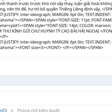
nh thanh trược trược khó nói vậy thay, luận giải hoài không
ớng, nên thì để, hư thì bỏ quyền Thiêng Liêng định vậy. </S
-JUSTIFY: inter-ideograph; MARGIN: 6pt 0in; TEXT-INDENT: 
: Tahoma"></SPAN><SPAN style="FONT-SIZE: 11pt; FONT-FAM
name=cpld1><SPAN style="FONT-SIZE: 14pt; COLOR: maroo
ÂM THƯ KÍNH GỬI CHƯ HUYNH TỶ CAO ĐÀI HẢI NGOẠI </FO
</P>
-JUSTIFY: inter-ideograph; MARGIN: 6pt 0in; TEXT-INDENT: 
: Tahoma"><FONT size=3></FONT> </P></SPAN></SPAN>
nk
Phòng chờ kiểm duyệt
 HỒI