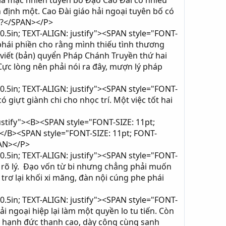
là mặc nhiên tuyên bố Đạo Cao Đài có nhiều
định một. Cao Đài giáo hải ngoại tuyên bố có
ai?</SPAN></P>
0.5in; TEXT-ALIGN: justify"><SPAN style="FONT-
phái phiền cho rằng mình thiếu tình thương
 viết (bản) quyển Pháp Chánh Truyền thứ hai
Cực lòng nên phải nói ra đây, mượn lý pháp
0.5in; TEXT-ALIGN: justify"><SPAN style="FONT-
giựt giành chi cho nhọc trí. Một việc tốt hai
ustify"><B><SPAN style="FONT-SIZE: 11pt;
</B><SPAN style="FONT-SIZE: 11pt; FONT-
PAN></P>
0.5in; TEXT-ALIGN: justify"><SPAN style="FONT-
h rõ lý. Đạo vốn từ bi nhưng chẳng phải muốn
rơ lại khối xi măng, đàn nội cúng phe phái
0.5in; TEXT-ALIGN: justify"><SPAN style="FONT-
ngoại hiệp lại làm một quyền lo tu tiến. Còn
ủ hạnh đức thanh cao, dày công cùng sanh