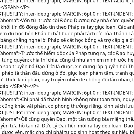
-JUSTIFY: inter-ideograph; MARGIN: 6pt 0in; TEXT-ALIGN: j
?</SPAN></P>
-JUSTIFY: inter-ideograph; MARGIN: 6pt 0in; TEXT-INDENT: 
 Tahoma">Vốn từ trước cõi Đông Dương này nhà cầm quyền 
 khối tín đồ đông đảo tin theo Pháp ra tay giục loạn. Các
m du học bên Pháp bị bắt buộc phải tách rời Tòa Thánh Tây
 bằng chẳng nghe lời Pháp sẽ cắt học bổng và trợ cấp gia 
-JUSTIFY: inter-ideograph; MARGIN: 6pt 0in; TEXT-INDENT: 
 Tahoma">Trước thế hiểm độc của Pháp tung ra, các Đạo h
 tùng quyền: chia thì chia, cũng tỉ như anh em mình ước h
sao truyền bá Đạo Trời là được, xin đừng lập quyền hội Th
phép tà thần đâu dừng ở đó, giục loạn phàm tâm, tranh qu
ực thực khó phân, dạy truyền nhiều lẽ chống đối lẫn nhau,
 đảo.</SPAN></P>
-JUSTIFY: inter-ideograph; MARGIN: 6pt 0in; TEXT-INDENT: 
Tahoma">Chi phái đã thành hình không như toan tính, nguy
 cũng khác vài phần, có phong thưởng riêng, kinh sách lưu
-JUSTIFY: inter-ideograph; MARGIN: 6pt 0in; TEXT-INDENT: 
ahoma">Ôi! cũng quyền Đạo, một tấn tuồng bia miệng thế. Một
yền tựa hồ tan rã. Đức Lý Đại Tiên mới ra tay dẹp loạn. Đạ
 được yên, mặc cho chi phái tự do sinh hoạt theo sự hiểu 