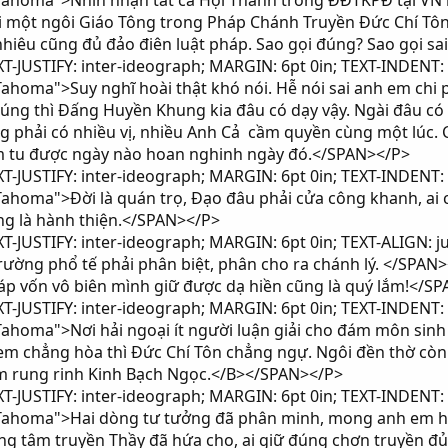
 Tahoma">Nhìn nhận tất cả Hội Thánh trong ĐĐTKPĐ tại VN 
 một ngôi Giáo Tông trong Pháp Chánh Truyền Đức Chí Tôn 
nhiêu cũng đủ đảo điên luật pháp. Sao gọi đúng? Sao gọi s
-JUSTIFY: inter-ideograph; MARGIN: 6pt 0in; TEXT-INDENT: 
Tahoma">Suy nghĩ hoài thật khó nói. Hễ nói sai anh em chi 
úng thì Đấng Huyền Khung kia đâu có dạy vậy. Ngài đâu có
ng phải có nhiều vị, nhiều Anh Cả cầm quyền cùng một lúc. 
m tu được ngày nào hoan nghinh ngày đó.</SPAN></P>
-JUSTIFY: inter-ideograph; MARGIN: 6pt 0in; TEXT-INDENT: 
ahoma">Đời là quán trọ, Đạo đâu phải cửa công khanh, ai có 
ng là hành thiện.</SPAN></P>
-JUSTIFY: inter-ideograph; MARGIN: 6pt 0in; TEXT-ALIGN: j
ờng phổ tế phải phân biệt, phân cho ra chánh lý. </SPAN>
 vốn vô biên mình giữ được dạ hiền cũng là quý lắm!</S
-JUSTIFY: inter-ideograph; MARGIN: 6pt 0in; TEXT-INDENT: 
Tahoma">Nơi hải ngoại ít người luận giải cho đám môn sin
m chẳng hòa thì Đức Chí Tôn chẳng ngự. Ngôi đền thờ còn t
làm rung rinh Kinh Bạch Ngọc.</B></SPAN></P>
-JUSTIFY: inter-ideograph; MARGIN: 6pt 0in; TEXT-INDENT: 
 Tahoma">Hai dòng tư tưởng đã phân minh, mong anh em hải 
ứng tâm truyền Thầy đã hứa cho, ai giữ đúng chơn truyền đ