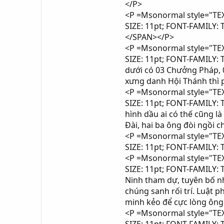
</P>
<P =Msonormal style="TEXT
SIZE: 11pt; FONT-FAMILY:
</SPAN></P>
<P =Msonormal style="TEXT
SIZE: 11pt; FONT-FAMILY:
dưới có 03 Chưởng Pháp, 0
xưng danh Hội Thánh thì 
<P =Msonormal style="TEXT
SIZE: 11pt; FONT-FAMILY:
hình dầu ai có thế cũng l
Đài, hai ba ông đòi ngồi
<P =Msonormal style="TEXT
SIZE: 11pt; FONT-FAMILY:
<P =Msonormal style="TEXT
SIZE: 11pt; FONT-FAMILY:
Ninh tham dự, tuyên bố nh
chúng sanh rối trí. Luật 
minh kẻo để cực lòng ôn
<P =Msonormal style="TEXT