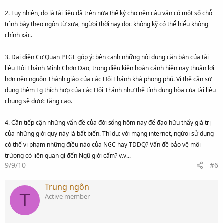
2. Tuy nhiên, do là tài liệu đã trên nửa thế kỷ cho nên câu văn có một số chỗ
trình bày theo ngôn từ xưa, ngừoi thời nay đọc không kỹ có thể hiểu không
chính xác.
3. Đại diện Cơ Quan PTGL góp ý: bên cạnh những nội dung căn bản của tài
liệu Hội Thánh Minh Chơn Đạo, trong điều kiện hoàn cảnh hiện nay thuận lợi
hơn nên nguồn Thánh giáo của các Hội Thánh khá phong phú. Vì thế cần sử
dụng thêm Tg thích hợp của các Hội Thánh như thế tính dung hòa của tài liệu
chung sẽ được tăng cao.
4. Cần tiếp cận những vấn đề của đời sống hôm nay để đạo hữu thấy giá trị
của những giới quy này là bất biến. Thí dụ: với mạng internet, ngừoi sử dụng
có thể vi phạm những điều nào của NGC hay TDDQ? Vấn đề bảo vệ môi
trừong có liên quan gì đến Ngũ giới cấm? v.v...
9/9/10
#6
Trung ngôn
T
Active member