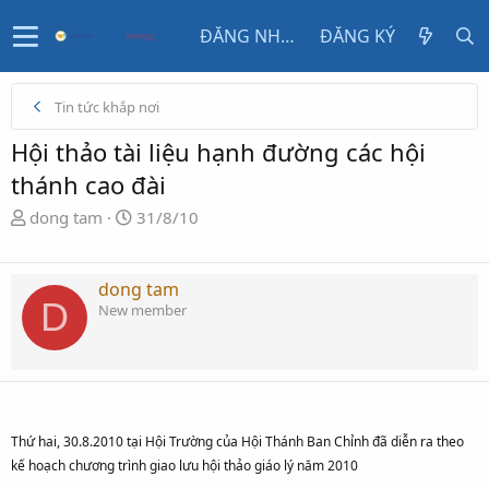
ĐĂNG NHẬP
ĐĂNG KÝ
Tin tức khắp nơi
Hội thảo tài liệu hạnh đường các hội
thánh cao đài
N
N
dong tam
31/8/10
g
g
ư
à
ờ
y
dong tam
D
i
g
New member
k
ử
h
i
ở
i
t
Thứ hai, 30.8.2010 tại Hội Trường của Hội Thánh Ban Chỉnh đã diễn ra theo
ạ
kế hoạch chương trình giao lưu hội thảo giáo lý năm 2010
o