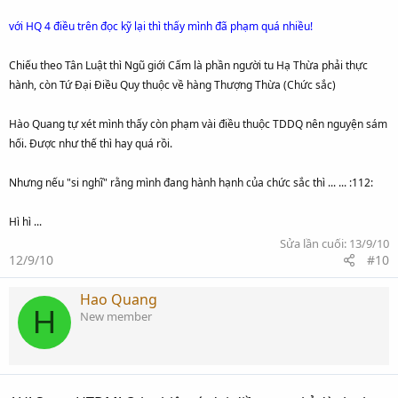
với HQ 4 điều trên đọc kỹ lại thì thấy mình đã phạm quá nhiều!
Chiếu theo Tân Luật thì Ngũ giới Cấm là phần người tu Hạ Thừa phải thực
hành, còn Tứ Đại Điều Quy thuộc về hàng Thượng Thừa (Chức sắc)
Hào Quang tự xét mình thấy còn phạm vài điều thuộc TDDQ nên nguyện sám
hối. Được như thế thì hay quá rồi.
Nhưng nếu "si nghĩ" rằng mình đang hành hạnh của chức sắc thì ... ... :112:
Hì hì ...
Sửa lần cuối:
13/9/10
12/9/10
#10
Hao Quang
H
New member