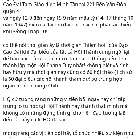
Cao Đài Tam Giáo điện Minh Tân tại 221 Bến Vân Đồn
quận 4
và ngày 12-9 đến ngày 15-9 năm mậu tý (14- 17 tháng 10
năm 1947) diễn ra đại hội đại biểu các chi phái tại chiến
khu Đồng Tháp 10!
có thể nói thời gian ấy là thơi gian "hiếm hoi" của Đạo
Cao Đài khi đại biểu của tất cả Hội Thánh cùng ngồi lại
để bàn bạc ..làm sao cho cơ đạo hanh thông tiến đến
thành lập một Hội Thánh Duy nhất! không biết vô tình
hay hữu ý mà thời gian này cũng có 60 hội thảo ( lịch sử
là 60 đại biểu) các hội thánh tham dự! sự trùng hợp
ngẫu nhiên chăng?? hihi
HQ cứ tưởng rằng những vị tiền bối ngày nay chỉ tập
trung lo tu học tại Hội Thánh hay thánh thất mình mà
không có những động tỉnh gì cho nền đạo tương lai!
đến lúc này có lẽ HQ đã sai!
mong rằng các vị tiền bối hãy tổ chức nhiều sự kiện như