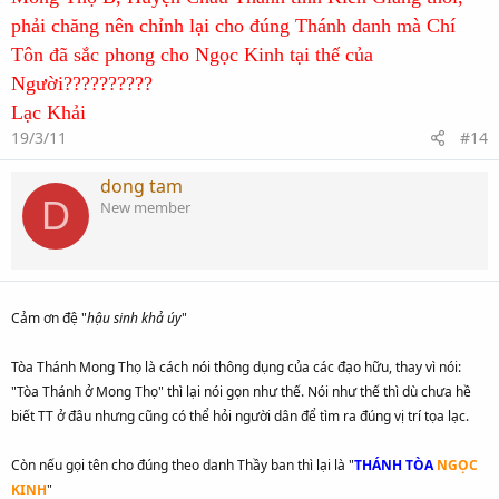
phải chăng nên chỉnh lại cho đúng Thánh danh mà Chí
Tôn đã sắc phong cho Ngọc Kinh tại thế của
Người??????????
Lạc Khải
19/3/11
#14
dong tam
D
New member
Cảm ơn đệ "
hậu sinh khả úy
"
Tòa Thánh Mong Thọ là cách nói thông dụng của các đạo hữu, thay vì nói:
"Tòa Thánh ở Mong Thọ" thì lại nói gọn như thế. Nói như thế thì dù chưa hề
biết TT ở đâu nhưng cũng có thể hỏi người dân để tìm ra đúng vị trí tọa lạc.
Còn nếu gọi tên cho đúng theo danh Thầy ban thì lại là "
THÁNH TÒA
NGỌC
KINH
"