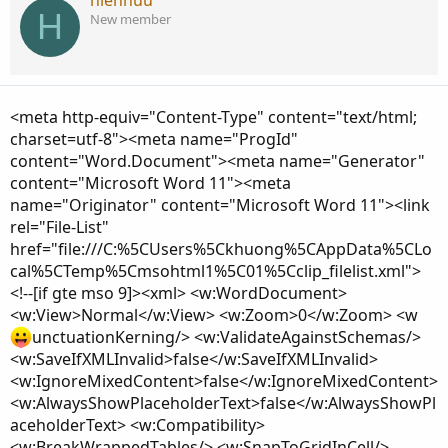
hienhuu
H
New member
<meta http-equiv="Content-Type" content="text/html;
charset=utf-8"><meta name="ProgId"
content="Word.Document"><meta name="Generator"
content="Microsoft Word 11"><meta
name="Originator" content="Microsoft Word 11"><link
rel="File-List"
href="file:///C:%5CUsers%5Ckhuong%5CAppData%5CLo
cal%5CTemp%5Cmsohtml1%5C01%5Cclip_filelist.xml">
<!--[if gte mso 9]><xml> <w:WordDocument>
<w:View>Normal</w:View> <w:Zoom>0</w:Zoom> <w
unctuationKerning/> <w:ValidateAgainstSchemas/>
<w:SaveIfXMLInvalid>false</w:SaveIfXMLInvalid>
<w:IgnoreMixedContent>false</w:IgnoreMixedContent>
<w:AlwaysShowPlaceholderText>false</w:AlwaysShowPl
aceholderText> <w:Compatibility>
<w:BreakWrappedTables/> <w:SnapToGridInCell/>