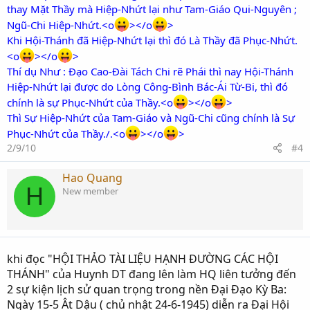
thay Mặt Thầy mà Hiệp-Nhứt lại như Tam-Giáo Qui-Nguyên ;
Ngũ-Chi Hiệp-Nhứt.<o
></o
>
Khi Hội-Thánh đã Hiệp-Nhứt lại thì đó Là Thầy đã Phục-Nhứt.
<o
></o
>
Thí dụ Như : Đạo Cao-Đài Tách Chi rẽ Phái thì nay Hội-Thánh
Hiệp-Nhứt lại được do Lòng Công-Bình Bác-Ái Từ-Bi, thì đó
chính là sự Phục-Nhứt của Thầy.<o
></o
>
Thì Sự Hiệp-Nhứt của Tam-Giáo và Ngũ-Chi cũng chính là Sự
Phục-Nhứt của Thầy./.<o
></o
>
2/9/10
#4
Hao Quang
H
New member
khi đọc "HỘI THẢO TÀI LIỆU HẠNH ĐƯỜNG CÁC HỘI
THÁNH" của Huynh DT đang lên làm HQ liên tưởng đến
2 sự kiện lịch sử quan trọng trong nền Đại Đạo Kỳ Ba:
Ngày 15-5 Ât Dậu ( chủ nhật 24-6-1945) diễn ra Đại Hội