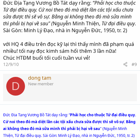
Đức Địa Tạng Vương Bồ Tát dạy rằng:
“Phải học cho thuộc
Tứ đại điều quy. Cứ noi theo đó mà diệt lần các tội xấu chưa
sửa được thì sẽ vô sự. Bằng ai không theo đó mà sửa mình
thì phải bị hại về sau" (
Nguyễn Minh Thiện,
Tứ đại điều quy
.
Sài Gòn: Minh Lý Đạo, nhà in Nguyễn Đức, 1950, tr. 2)
với HQ 4 điều trên đọc kỹ lại thì thấy mình đã phạm quá
nhiều! tối nay đọc kimh sám hối thêm 3 lần nữa!
Chúc HTĐM buổi tối cuối tuần vui vẻ!
12/9/10
#9
dong tam
D
New member
Đức Địa Tạng Vương Bồ Tát dạy rằng: “
Phải học cho thuộc Tứ đại điều quy.
Cứ noi theo đó mà diệt lần các tội xấu chưa sửa được thì sẽ vô sự. Bằng
ai không theo đó mà sửa mình thì phải bị hại về sau
" (Nguyễn Minh
Thiện, Tứ đại điều quy. Sài Gòn: Minh Lý Đạo, nhà in Nguyễn Đức, 1950, tr. 2)