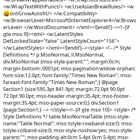
<w:WrapTextWithPunct/> <w:UseAsianBreakRules/> <w
ontGrowAutofit/> </w:Compatibility>
<w:BrowserLevel>MicrosoftInternetExplorer4</w:Brows
erLevel> </w:WordDocument> </xml><![endif]--><!--[if
gte mso 9]><xml> <w:LatentStyles
DefLockedState="false" LatentStyleCount="156">
</w:LatentStyles> </xml><![endif]--><style> <!-- /* Style
Definitions */ p.MsoNormal, li.MsoNormal,
div.MsoNormal {mso-style-parent:""; margin:0cm;
margin-bottom:.0001pt; mso-pagination:widow-orphan;
font-size:12.0pt; font-family:"Times New Roman"; mso-
fareast-font-family:"Times New Roman";} @page
Section1 {size:595.3pt 841.9pt; margin:72.0pt 90.0pt
72.0pt 90.0pt; mso-header-margin:35.4pt; mso-footer-
margin:35.4pt; mso-paper-source:0;} div.Section1
{page:Section1;} --> </style><!--[if gte mso 10]> <style> /*
Style Definitions */ table.MsoNormalTable {mso-style-
name:"Table Normal"; mso-tstyle-rowband-size:0; mso-
tstyle-colband-size:0; mso-style-noshow:yes; mso-style-
parent:""; mso-padding-alt:0cm 5.4pt 0cm 5.4pt; mso-