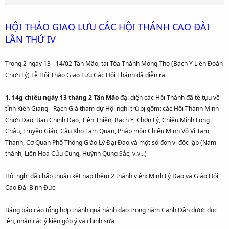
HỘI THẢO GIAO LƯU CÁC HỘI THÁNH CAO ĐÀI
LẦN THỨ IV
Trong 2 ngày 13 - 14/02 Tân Mão, tại Tòa Thánh Mong Thọ (Bạch Y Liên Đoàn
Chơn Lý) Lễ Hội Thảo Giao Lưu Các Hội Thánh đã diễn ra
1. 14g chiều ngày 13 tháng 2 Tân Mão
đại diện các Hội Thánh đã tề tựu về
tỉnh Kiên Giang - Rạch Giá tham dự Hội nghị trù bị gồm: các Hội Thánh Minh
Chơn Đạo, Ban Chỉnh Đạo, Tiên Thiên, Bạch Y, Chơn Lý, Chiếu Minh Long
Châu, Truyền Giáo, Cầu Kho Tam Quan, Pháp môn Chiếu Minh Vô Vi Tam
Thanh, Cơ Quan Phổ Thông Giáo Lý Đại Đạo và một số đơn vị độc lập (Nam
thành, Liên Hoa Cửu Cung, Huỳnh Qung Sắc, v.v...)
Hội nghị đã chấp thuận kết nạp thêm 2 thành viên: Minh Lý Đạo và Giáo Hội
Cao Đài Bình Đức
Bảng báo cáo tổng hợp thành quả hành đạo trong năm Canh Dần được đọc
lên, nhận các ý kiến góp ý và chỉnh sửa