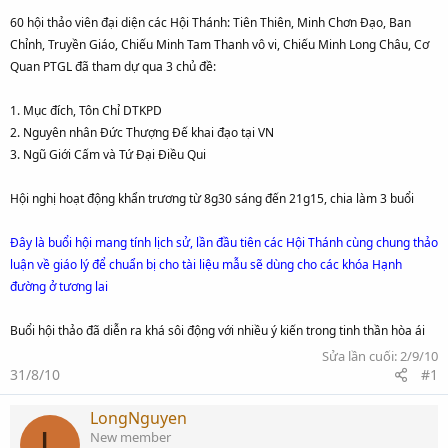
60 hội thảo viên đại diện các Hội Thánh: Tiên Thiên, Minh Chơn Đạo, Ban
Chỉnh, Truyền Giáo, Chiếu Minh Tam Thanh vô vi, Chiếu Minh Long Châu, Cơ
Quan PTGL đã tham dự qua 3 chủ đề:
1. Mục đích, Tôn Chỉ DTKPD
2. Nguyên nhân Đức Thượng Đế khai đạo tại VN
3. Ngũ Giới Cấm và Tứ Đại Điều Qui
Hội nghị hoạt động khẩn trương từ 8g30 sáng đến 21g15, chia làm 3 buổi
Đây là buổi hội mang tính lịch sử, lần đầu tiên các Hội Thánh cùng chung thảo
luận về giáo lý để chuẩn bị cho tài liệu mẫu sẽ dùng cho các khóa Hạnh
đường ở tương lai
Buổi hội thảo đã diễn ra khá sôi động với nhiều ý kiến trong tinh thần hòa ái
Sửa lần cuối:
2/9/10
31/8/10
#1
LongNguyen
L
New member