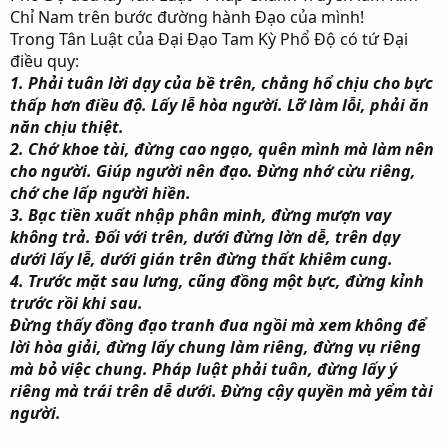
Chỉ Nam trên bước đường hành Đạo của mình!
Trong Tân Luật của Đại Đạo Tam Kỳ Phổ Độ có tứ Đại
điều quy:
1. Phải tuân lời dạy của bề trên, chẳng hổ chịu cho bực
thấp hơn điều độ. Lấy lễ hòa người. Lỡ làm lỗi, phải ăn
năn chịu thiệt.
2. Chớ khoe tài, đừng cao ngạo, quên mình mà làm nên
cho người. Giúp người nên đạo. Đừng nhớ cừu riêng,
chớ che lấp người hiền.
3. Bạc tiền xuất nhập phân minh, đừng mượn vay
không trả. Đối với trên, dưới đừng lờn dễ, trên dạy
dưới lấy lễ, dưới gián trên đừng thất khiêm cung.
4. Trước mặt sau lưng, cũng đồng một bực, đừng kỉnh
trước rồi khi sau.
Đừng thấy đồng đạo tranh đua ngồi mà xem không để
lời hòa giải, đừng lấy chung làm riêng, đừng vụ riêng
mà bỏ việc chung. Pháp luật phải tuân, đừng lấy ý
riêng mà trái trên dễ dưới. Đừng cậy quyền mà yểm tài
người.