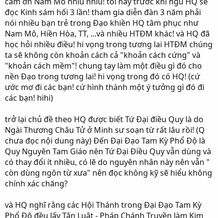
cảm ơn Nam Mô nhìu nhìu! tối nay trước khi ngủ HQ sẽ
đọc Kinh sám hối 3 lần! tham gia diễn đàn 3 năm phải
nói nhiều bạn trẻ trong Đạo khiền HQ tâm phục như
Nam Mô, Hiền Hòa, TT, ...và nhiều HTĐM khác! và HQ đã
học hỏi nhiều điều! hi vọng trong tương lai HTĐM chúng
ta sẽ không còn khoản cách cả "khoản cách cứng" và
"khoản cách mềm"! chung tay làm một điều gì đó cho
nền Đạo trong tương lai! hi vọng trong đó có HQ! (cứ
ước mơ đi các bạn! cứ hình thành một ý tưởng gì đó đi
các bạn! hihi)
trở lại chủ đề theo HQ được biết Tứ Đại điều Quy là do
Ngài Thương Châu Tử ở Minh sư soạn từ rất lâu rồi! (Q
chưa đọc nội dung này) Đến Đại Đạo Tam Kỳ Phổ Độ là
Quy Nguyên Tam Giáo nên Tứ Đại Điều Quy vẫn dùng và
có thay đổi ít nhiều, có lẽ do nguyên nhân này nên vẫn "
còn dùng ngôn từ xưa" nên đọc không kỹ sẽ hiểu không
chính xác chăng?
và HQ nghĩ rằng các Hội Thánh trong Đại Đạo Tam Kỳ
Phổ Độ đều lấy Tân Luật - Pháp Chánh Truyền làm Kim