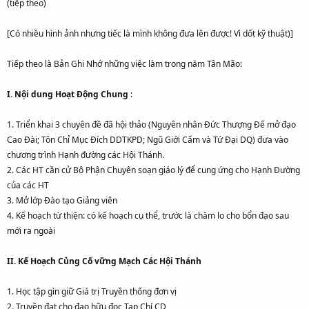
(tiếp theo)
[Có nhiều hình ảnh nhưng tiếc là mình không đưa lên được! Vì dốt kỹ thuật)]
Tiếp theo là Bản Ghi Nhớ những việc làm trong năm Tân Mão:
I. Nội dung Hoạt Động Chung
:
1. Triển khai 3 chuyên đề đã hội thảo (Nguyên nhân Đức Thượng Đế mở đạo
Cao Đài; Tôn Chỉ Mục Đích DDTKPD; Ngũ Giới Cấm và Tứ Đại DQ) đưa vào
chương trình Hạnh đường các Hội Thánh.
2. Các HT cần cử Bộ Phận Chuyên soạn giáo lý để cung ứng cho Hạnh Đường
của các HT
3. Mở lớp Đào tạo Giảng viên
4. Kế hoạch từ thiện: có kế hoạch cụ thể, trước là chăm lo cho bổn đạo sau
mới ra ngoài
II. Kế Hoạch Củng Cố vững Mạch Các Hội Thánh
1. Học tập gìn giữ Giá trị Truyền thống đơn vị
2. Truyền đạt cho đạo hữu đọc Tạp Chí CD