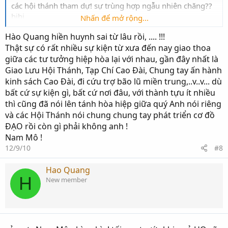
các hội thánh tham dự! sự trùng hợp ngẫu nhiên chăng??
hihi
Nhấn để mở rộng...
Hào Quang hiền huynh sai từ lâu rồi, .... !!!
HQ cứ tưởng rằng những vị tiền bối ngày nay chỉ tập
Thật sự có rất nhiều sự kiện từ xưa đến nay giao thoa
trung lo tu học tại Hội Thánh hay thánh thất mình mà
giữa các tư tưởng hiệp hòa lại với nhau, gần đây nhất là
không có những động tỉnh gì cho nền đạo tương lai! đến
Giao Lưu Hội Thánh, Tạp Chí Cao Đài, Chung tay ấn hành
lúc này có lẽ HQ đã sai!
kinh sách Cao Đài, đi cứu trợ bão lũ miền trung,..v..v... dù
bất cứ sự kiện gì, bất cứ nơi đâu, với thành tựu ít nhiều
thì cũng đã nói lên tánh hòa hiệp giữa quý Anh nói riêng
và các Hội Thánh nói chung chung tay phát triển cơ đồ
ĐẠO rồi còn gì phải không anh !
Nam Mô !
12/9/10
#8
Hao Quang
H
New member