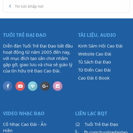
Tin tức khắp nơi
TUỔI TRẺ ĐẠI ĐẠO
TÀI LIỆU, AUDIO
Diễn đàn Tuổi Trẻ Đại Đạo bắt đầu
Kinh Sám Hối Cao Đài
hoạt động từ năm 2005 đến nay,
Website Cao Đài
với mục đích tạo sân chơi nhằm
Tủ Sách Đại Đạo
gặp gỡ, giao lưu và chia sẻ giáo lý
Từ Điển Cao Đài
của tín hữu trẻ Đạo Cao Đài.
Cao Đài E-Book
VIDEO NHẠC ĐẠO
LIÊN LẠC BQT
Cổ Nhạc Cao Đài - Ân
Tuổi Trẻ Đại Đạo
Hiền
fb.com/tuoitredaidao