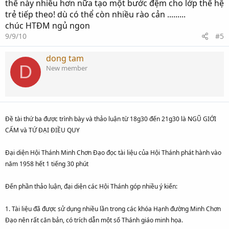
thế này nhiều hơn nữa tạo một bước đệm cho lớp thế hệ
trẻ tiếp theo! dù có thể còn nhiều rào cản .........
chúc HTĐM ngủ ngon
9/9/10
#5
dong tam
D
New member
Đề tài thứ ba được trình bày và thảo luận từ 18g30 đến 21g30 là NGŨ GIỚI
CẤM và TỨ ĐẠI ĐIỀU QUY
Đại diện Hội Thánh Minh Chơn Đạo đọc tài liệu của Hội Thánh phát hành vào
năm 1958 hết 1 tiếng 30 phút
Đến phần thảo luận, đại diện các Hội Thánh góp nhiều ý kiến:
1. Tài liệu đã được sử dụng nhiều lần trong các khóa Hạnh đường Minh Chơn
Đạo nên rất căn bản, có trích dẫn một số Thánh giáo minh họa.