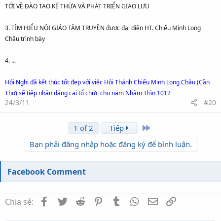
TỚI VỀ ĐÀO TẠO KẾ THỪA VÀ PHÁT TRIỂN GIAO LƯU
3. TÌM HIỂU NỘI GIÁO TÂM TRUYỀN được đại diện HT. Chiếu Minh Long
Châu trình bày
4. ...
Hội Nghị đã kết thúc tốt đẹp với việc Hội Thánh Chiếu Minh Long Châu (Cần
Thơ) sẽ tiếp nhận đăng cai tổ chức cho năm Nhâm Thìn 1012
24/3/11
#20
Last
1 of 2
Tiếp
Bạn phải đăng nhập hoặc đăng ký để bình luận.
Facebook Comment
Facebook
Twitter
Reddit
Pinterest
Tumblr
WhatsApp
Email
Link
Chia sẻ: