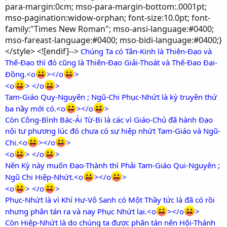
para-margin:0cm; mso-para-margin-bottom:.0001pt;
mso-pagination:widow-orphan; font-size:10.0pt; font-
family:"Times New Roman"; mso-ansi-language:#0400;
mso-fareast-language:#0400; mso-bidi-language:#0400;}
</style> <![endif]-->
Chúng Ta có Tân-Kinh là Thiên-Đạo và
Thế-Đạo thì đó cũng là Thiên-Đạo Giải-Thoát và Thế-Đao Đại-
Đồng.<o
></o
>
<o
> </o
>
Tam-Giáo Quy-Nguyên ; Ngũ-Chi Phục-Nhứt là kỳ truyền thứ
ba nầy mới có.<o
></o
>
Còn Công-Bình Bác-Ái Từ-Bi là các vì Giáo-Chủ đã hành Đạo
nội tư phương lúc đó chưa có sự hiệp nhứt Tam-Giáo và Ngũ-
Chi.<o
></o
>
<o
> </o
>
Nên Kỳ này muốn Đạo-Thành thì Phải Tam-Giáo Qui-Nguyên ;
Ngũ Chi Hiệp-Nhứt.<o
></o
>
<o
> </o
>
Phục-Nhứt là vì Khí Hư-Vô Sanh có Một Thầy tức là đã có rồi
nhưng phân tán ra và nay Phục Nhứt lại.<o
></o
>
Còn Hiệp-Nhứt là do chúng ta được phân tán nên Hội-Thánh