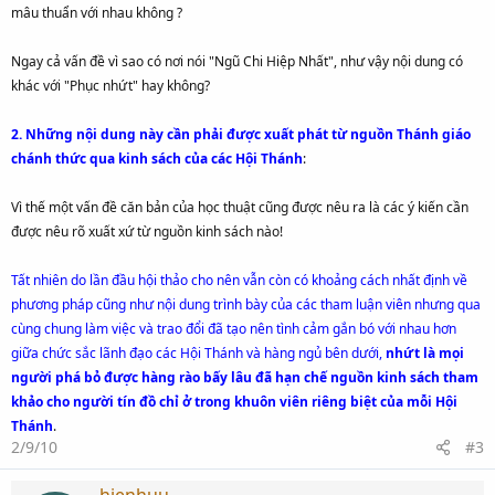
mâu thuẩn với nhau không ?
Ngay cả vấn đề vì sao có nơi nói "Ngũ Chi Hiệp Nhất", như vậy nội dung có
khác với "Phục nhứt" hay không?
2. Những nội dung này cần phải được xuất phát từ nguồn Thánh giáo
chánh thức qua kinh sách của các Hội Thánh
:
Vì thế một vấn đề căn bản của học thuật cũng được nêu ra là các ý kiến cần
được nêu rõ xuất xứ từ nguồn kinh sách nào!
Tất nhiên do lần đầu hội thảo cho nên vẫn còn có khoảng cách nhất định về
phương pháp cũng như nội dung trình bày của các tham luận viên nhưng qua
cùng chung làm việc và trao đổi đã tạo nên tình cảm gắn bó với nhau hơn
giữa chức sắc lãnh đạo các Hội Thánh và hàng ngủ bên dưới,
nhứt là mọi
người phá bỏ được hàng rào bấy lâu đã hạn chế nguồn kinh sách tham
khảo cho người tín đồ chỉ ở trong khuôn viên riêng biệt của mỗi Hội
Thánh
.
2/9/10
#3