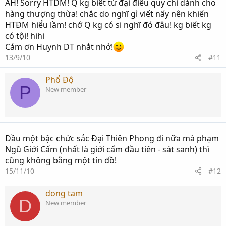
AH! Sorry HTDM! Q kg biêt tứ đại điều quy chỉ dành cho
hàng thượng thừa! chắc do nghĩ gì viết nấy nên khiến
HTĐM hiểu lầm! chớ Q kg có si nghĩ đó đâu! kg biết kg
có tội! hihi
Cảm ơn Huynh DT nhắt nhở!
13/9/10
#11
Phổ Độ
P
New member
Dầu một bậc chức sắc Đại Thiên Phong đi nữa mà phạm
Ngũ Giới Cấm (nhất là giới cấm đầu tiên - sát sanh) thì
cũng không bằng một tín đồ!
15/11/10
#12
dong tam
D
New member