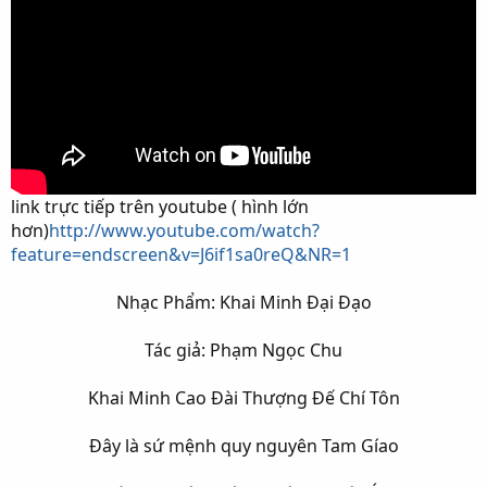
link trực tiếp trên youtube ( hình lớn
hơn)
http://www.youtube.com/watch?
feature=endscreen&v=J6if1sa0reQ&NR=1
Nhạc Phẩm: Khai Minh Đại Đạo​
Tác giả: Phạm Ngọc Chu​
Khai Minh Cao Đài Thượng Đế Chí Tôn​
Đây là sứ mệnh quy nguyên Tam Gíao​