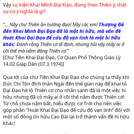
Vậy
sự kiện Khai Minh Đại Đạo, đúng theo Thiên ý, thật
sự có ý nghĩa là gì?
“...
Nầy chư Thiên ân hướng đạo! Nầy các em!
Thượng Đế
đến Khai Minh Đại Đạo đã là một hi hữu, mà vấn đề
Hoát Khai Đại Đạo để cứu độ vạn linh là một hi hữu
khác
. Đành rằng Thiên cơ dĩ định, nhưng hỏi vậy mấy ai ở
cõi thế mà nắm đặng Thiên cơ
.”
[Chư Tiền Khai Đại Đạo, Cơ Quan Phổ Thông Giáo Lý
14.02 Giáp Dần (07.3.1974)]
Qua lời của chư Tiền Khai Đại Đạo cho chúng ta thấy khi
Đức Chí Tôn đích thân Ngài đến thế gian này để khai tỏ
Đại Đạo hé lộ Thiên cơ cho nhân sanh đã là một việc hi
hữu nhưng đã có mấy ai ở cõi thế nắm được Thiên cơ!
Từ chỗ chưa nắm bắt, hiểu được cơ Trời cho nên việc
góp phần “Hoát Khai Đại Đạo để cứu độ vạn linh” đối với
một số đông tín hữu Cao Đài lại trở thành vấn đề hi hữu
khác!