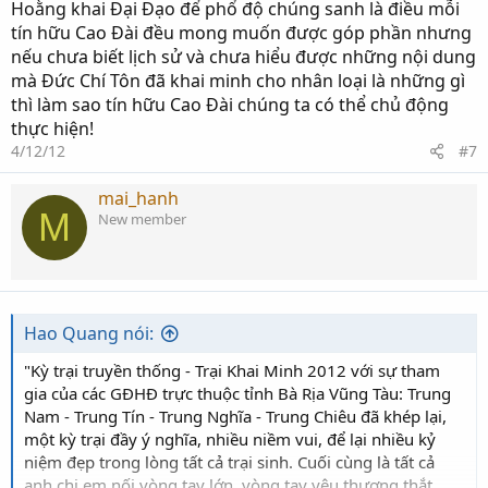
Hoằng khai Đại Đạo để phổ độ chúng sanh là điều mỗi
tín hữu Cao Đài đều mong muốn được góp phần nhưng
nếu chưa biết lịch sử và chưa hiểu được những nội dung
mà Đức Chí Tôn đã khai minh cho nhân loại là những gì
thì làm sao tín hữu Cao Đài chúng ta có thể chủ động
thực hiện!
4/12/12
#7
mai_hanh
M
New member
Hao Quang nói:
"Kỳ trại truyền thống - Trại Khai Minh 2012 với sự tham
gia của các GĐHĐ trực thuộc tỉnh Bà Rịa Vũng Tàu: Trung
Nam - Trung Tín - Trung Nghĩa - Trung Chiêu đã khép lại,
một kỳ trại đầy ý nghĩa, nhiều niềm vui, để lại nhiều kỷ
niệm đẹp trong lòng tất cả trại sinh. Cuối cùng là tất cả
anh chị em nối vòng tay lớn, vòng tay yêu thương thắt