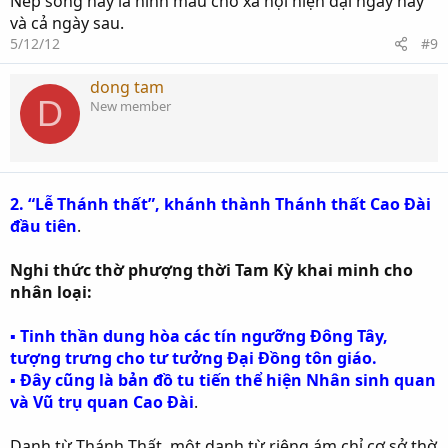
Nếp sống này là hình mẫu cho xã hội hiện đại ngày nay
và cả ngày sau.
5/12/12
#9
dong tam
D
New member
2. “Lễ Thánh thất”, khánh thành Thánh thất Cao Đài
đầu tiên
.
Nghi thức thờ phượng thời Tam Kỳ khai minh cho
nhân loại:
▪ Tinh thần dung hòa các tín ngưỡng Đông Tây,
tượng trưng cho tư tưởng Đại Đồng tôn giáo.
▪ Đây cũng là bản đồ tu tiến thể hiện Nhân sinh quan
và Vũ trụ quan Cao Đài
.
Danh từ Thánh Thất, một danh từ riêng ám chỉ cơ sở thờ