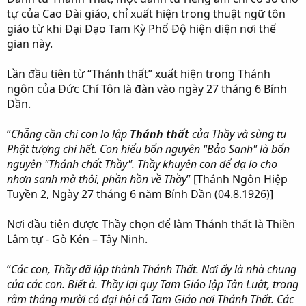
tự của Cao Đài giáo, chỉ xuất hiện trong thuật ngữ tôn
giáo từ khi Đại Đạo Tam Kỳ Phổ Độ hiện diện nơi thế
gian này.
Lần đầu tiên từ “Thánh thất” xuất hiện trong Thánh
ngôn của Đức Chí Tôn là đàn vào ngày 27 tháng 6 Bính
Dần.
“
Chẵng cần chi con lo lập
Thánh thất
của Thầy và sùng tu
Phật tượng chi hết. Con hiểu bổn nguyên "Bảo Sanh" là bổn
nguyên "Thánh chất Thầy". Thầy khuyên con để dạ lo cho
nhơn sanh mà thôi, phần hồn về Thầy
” [Thánh Ngôn Hiệp
Tuyền 2, Ngày 27 tháng 6 năm Bính Dần (04.8.1926)]
Nơi đầu tiên được Thầy chọn để làm Thánh thất là Thiền
Lâm tự - Gò Kén – Tây Ninh.
“
Các con, Thầy đã lập thành Thánh Thất. Nơi ấy là nhà chung
của các con. Biết à. Thầy lại quy Tam Giáo lập Tân Luật, trong
rằm tháng mười có đại hội cả Tam Giáo nơi Thánh Thất. Các