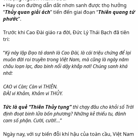
▪ Hay con đường dẫn dắt nhơn sanh được thọ hưởng
“
Thủy quan giải ách
” tiến đến giai đoạn “
Thiên quang tứ
phước
”.
Trước khi Cao Đài giáo ra đời, Đức Lý Thái Bạch đã tiên
tri:
“
Kỳ này lập Đạo tá danh là Cao Đài, là cái triệu chứng để lại
muôn đời roi truyền trong Việt Nam, mà cũng là ngày năm
châu loạn lạc, đao binh nổi dậy khắp nơi! Chúng sanh khá
nhớ:
CAO vi Càn; Càn vi THIÊN.
ĐÀI vi Khảm, Khảm vi THỦY.
Tức là quẻ “Thiên Thủy tụng”
thì chạy đâu cho khỏi số Trời
định đoạt binh lửa bốn phương? Những kẻ thiếu tu, đành
cam số phận. Cười, cười!
…”
Ngày nay, với sự biến đỗi khí hậu của toàn cầu, Việt Nam