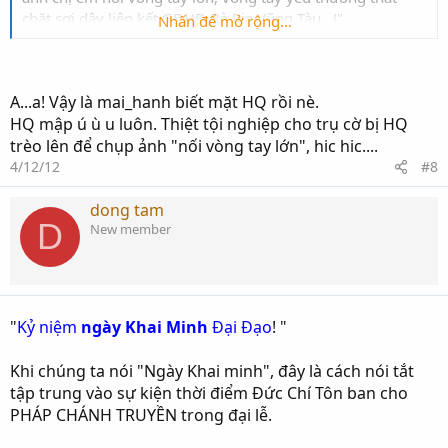
chặt sợi dây liên kết GĐHĐ Bà Rịa Vũng Tàu...!"
Nhấn để mở rộng...
HQ làm video: ĐƯỜNG VỀ THẦY để tặng các bạn! mời
Huynh Trung Ngôn và HTĐM xem cho vui cửa vui nhà! hi
A...a! Vậy là mai_hanh biết mặt HQ rồi nè.
HQ mập ú ù u luôn. Thiệt tội nghiệp cho trụ cờ bị HQ
trèo lên để chụp ảnh "nối vòng tay lớn", hic hic....
4/12/12
#8
dong tam
D
New member
"
Kỷ niệm
ngày Khai Minh
Đại Đạo
! "
Khi chúng ta nói "Ngày Khai minh", đây là cách nói tắt
LINK trên youtube ( để HTĐM xem video lớn hơn):
tập trung vào sự kiện thời điểm Đức Chí Tôn ban cho
http://www.youtube.com/watch?v=8r8yMt-
RTQ8&feature=youtu.be
PHÁP CHÁNH TRUYỀN trong đại lễ.