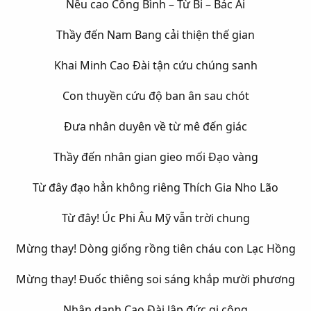
Nêu cao Công Bình – Từ Bi – Bác Ái
Thầy đến Nam Bang cải thiện thế gian​
Khai Minh Cao Đài tận cứu chúng sanh​
Con thuyền cứu độ ban ân sau chót​
Đưa nhân duyên về từ mê đến giác
Thầy đến nhân gian gieo mối Đạo vàng​
Từ đây đạo hẳn không riêng Thích Gia Nho Lão​
Từ đây! Úc Phi Âu Mỹ vẫn trời chung​
Mừng thay! Dòng giống rồng tiên cháu con Lạc Hồng
Mừng thay! Đuốc thiêng soi sáng khắp mười phương​
Nhân danh Cao Đài lập đức gi công​