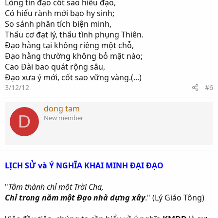
Lòng tín đạo cốt sao hiểu đạo,
Có hiểu rành mới bạo hy sinh;
So sánh phân tích biện minh,
Thấu cơ đạt lý, thấu tình phụng Thiên.
Đạo hằng tại không riêng một chỗ,
Đạo hằng thường không bỏ mặt nào;
Cao Đài bao quát rộng sâu,
Đạo xưa ý mới, cốt sao vững vàng.(...)
3/12/12
#6
dong tam
D
New member
LỊCH SỬ và Ý NGHĨA KHAI MINH ĐẠI ĐẠO
"
Tâm thành chỉ một Trời Cha,
Chỉ trong năm một Đạo nhà dựng xây
." (Lý Giáo Tông)