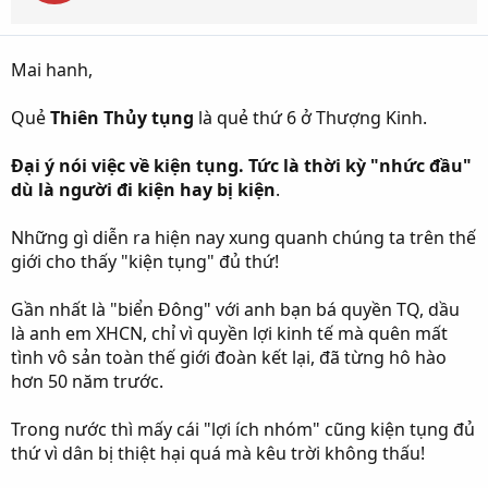
Mai hanh,
Quẻ
Thiên Thủy tụng
là quẻ thứ 6 ở Thượng Kinh.
Đại ý nói việc về kiện tụng. Tức là thời kỳ "nhức đầu"
dù là người đi kiện hay bị kiện
.
Những gì diễn ra hiện nay xung quanh chúng ta trên thế
giới cho thấy "kiện tụng" đủ thứ!
Gần nhất là "biển Đông" với anh bạn bá quyền TQ, dầu
là anh em XHCN, chỉ vì quyền lợi kinh tế mà quên mất
tình vô sản toàn thế giới đoàn kết lại, đã từng hô hào
hơn 50 năm trước.
Trong nước thì mấy cái "lợi ích nhóm" cũng kiện tụng đủ
thứ vì dân bị thiệt hại quá mà kêu trời không thấu!