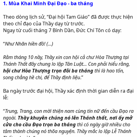
chọn HD để xem rõ hơn! tuy hơi chậm! hi
1. Mùa Khai Minh Đại Đạo - ba tháng
Theo dòng lịch sử, “Đại hội Tam Giáo” đã được thực hiện
theo chỉ đạo của Thầy dạy từ trước.
Ngay từ cuối tháng 7 Bính Dần, Đức Chí Tôn có dạy:
“
Như Nhãn hiền đồ! (...)
Rằm tháng 10 nầy, Thầy xin con hội cả chư Hòa Thượng tại
Thánh Thất đây chung lo lập Tân Luật... Con phải hiểu rằng,
hội chư Hòa Thượng trọn đôi ba tháng
thì là hao tốn,
song chẳng hề chi, để Thầy định liệu
.”
Ba ngày trước đại hội, Thầy xác định thời gian diễn ra đại
lễ:
“
Trung, Trang, con mời thiện nam cùng tín nữ đến cầu Đạo ra
ngoài.
Thầy khuyên chúng nó lên Thánh thất, nơi ấy mở
cửa cho cầu Đạo trọn ba tháng
thì có ngày giờ nhiều cho
tâm thành chúng nó thõa nguyện. Thầy mắc lo lập Lễ Thánh