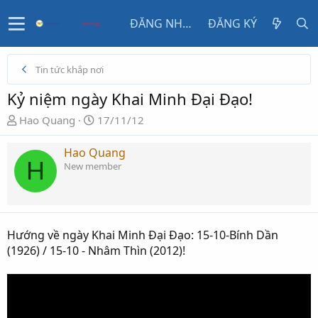
ĐĂNG NHẬP
ĐĂNG KÝ
Tin tức khắp nơi
Kỷ niệm ngày Khai Minh Đại Đạo!
N
N
Hao Quang
17/11/12
g
g
ư
à
Hao Quang
H
ờ
y
New member
i
g
k
ử
h
i
ở
Hướng về ngày Khai Minh Đại Đạo: 15-10-Bính Dần
i
(1926) / 15-10 - Nhâm Thìn (2012)!
t
ạ
o