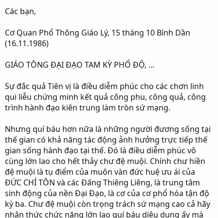
Các bạn,
Cơ Quan Phổ Thông Giáo Lý, 15 tháng 10 Bính Dần
(16.11.1986)
GIÁO TÔNG ĐẠI ĐẠO TAM KỲ PHỔ ĐỘ, ...
Sự đắc quả Tiên vị là điều diễm phúc cho các chơn linh
qui liễu chứng minh kết quả công phu, công quả, công
trình hành đạo kiên trung làm tròn sứ mạng.
Nhưng quí báu hơn nữa là những người đương sống tại
thế gian có khả năng tác động ảnh hưởng trực tiếp thế
gian sống hành đạo tại thế. Đó là điều diễm phúc vô
cùng lớn lao cho hết thảy chư đệ muội. Chính chư hiền
đệ muội là tụ điểm của muôn vàn đức huệ ưu ái của
ĐỨC CHÍ TÔN và các Đấng Thiêng Liêng, là trung tâm
sinh động của nền Đại Đạo, là cơ của cơ phổ hóa tận độ
kỳ ba. Chư đệ muội còn trọng trách sứ mạng cao cả hãy
nhận thức chức năng lớn lao quí báu diệu dụng ấy mà