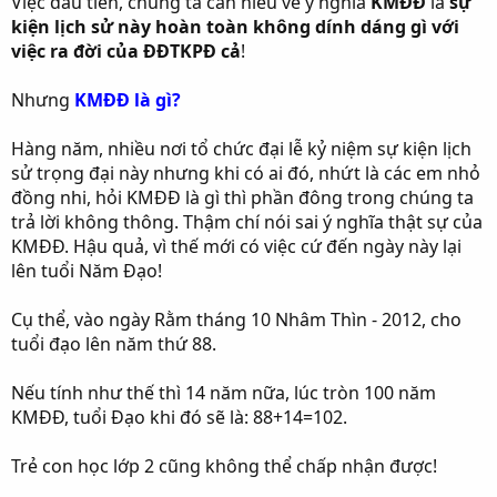
Việc đầu tiên, chúng ta cần hiểu về ý nghĩa
KMĐĐ
là
sự
kiện lịch sử này hoàn toàn không dính dáng gì với
việc ra đời của ĐĐTKPĐ cả
!
Nhưng
KMĐĐ là gì?
Hàng năm, nhiều nơi tổ chức đại lễ kỷ niệm sự kiện lịch
sử trọng đại này nhưng khi có ai đó, nhứt là các em nhỏ
đồng nhi, hỏi KMĐĐ là gì thì phần đông trong chúng ta
trả lời không thông. Thậm chí nói sai ý nghĩa thật sự của
KMĐĐ. Hậu quả, vì thế mới có việc cứ đến ngày này lại
lên tuổi Năm Đạo!
Cụ thể, vào ngày Rằm tháng 10 Nhâm Thìn - 2012, cho
tuổi đạo lên năm thứ 88.
Nếu tính như thế thì 14 năm nữa, lúc tròn 100 năm
KMĐĐ, tuổi Đạo khi đó sẽ là: 88+14=102.
Trẻ con học lớp 2 cũng không thể chấp nhận được!