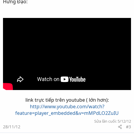
Hưng Đạo:
link trực tiếp trên youtube ( lớn hơn):
http://www.youtube.com/watch?
feature=player_embedded&v=mMPdLO2ZuIU
Sửa lần cuối:
5/12/12
28/11/12
#3