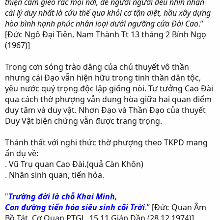
thiện cảm gieo rắc mọi nơi, để người người đều nhìn nhận
cái lý duy nhất là cứu thế qua khỏi cơ tận diệt, hầu xây dựng
hòa bình hạnh phúc nhân loại dưới ngưỡng cửa Đài Cao
.”
[Đức Ngô Đại Tiên, Nam Thành Tt 13 tháng 2 Bính Ngọ
(1967)]
Trong cơn sóng trào dâng của chủ thuyết vô thần
nhưng cái Đạo vẫn hiện hữu trong tinh thần dân tộc,
yêu nước quý trọng độc lập giống nòi. Tư tưởng Cao Đài
qua cách thờ phượng vẫn dung hòa giữa hai quan điểm
duy tâm và duy vật. Nhơn Đạo và Thần Đạo của thuyết
Duy Vật biện chứng vẫn được trang trọng.
Thánh thất với nghi thức thờ phượng theo TKPD mang
ẩn dụ về:
. Vũ Trụ quan Cao Đài.(quả Càn Khôn)
. Nhân sinh quan, tiến hóa.
"
Trường đời là chỗ Khai Minh,
Con đường tiến hóa siêu sinh cõi Trời
.” [Đức Quan Âm
Bồ Tát, Cơ Quan PTGL, 15.11 Giáp Dần (28.12.1974)]