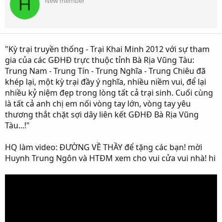
H
New member
"Kỳ trại truyền thống - Trại Khai Minh 2012 với sự tham
gia của các GĐHĐ trực thuộc tỉnh Bà Rịa Vũng Tàu:
Trung Nam - Trung Tín - Trung Nghĩa - Trung Chiêu đã
khép lại, một kỳ trại đầy ý nghĩa, nhiều niềm vui, để lại
nhiều kỷ niệm đẹp trong lòng tất cả trại sinh. Cuối cùng
là tất cả anh chị em nối vòng tay lớn, vòng tay yêu
thương thắt chặt sợi dây liên kết GĐHĐ Bà Rịa Vũng
Tàu...!"
HQ làm video: ĐƯỜNG VỀ THẦY để tặng các bạn! mời
Huynh Trung Ngôn và HTĐM xem cho vui cửa vui nhà! hi