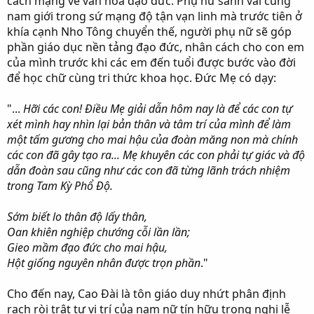
cách mạng về văn hóa đạo đức. Phụ nữ sánh vai cùng
nam giới trong sứ mạng độ tận vạn linh mà trước tiên ở
khía cạnh Nho Tông chuyển thế, người phụ nữ sẽ góp
phần giáo dục nền tảng đạo đức, nhân cách cho con em
của mình trước khi các em đến tuổi được bước vào đời
để học chữ cùng tri thức khoa học. Đức Mẹ có dạy:
"...
Hỡi các con! Điều Mẹ giải dẫn hôm nay là để các con tự
xét mình hay nhìn lại bản thân và tâm trí của mình để làm
một tấm gương cho mai hậu của đoàn măng non mà chính
các con đã gây tạo ra... Mẹ khuyên các con phải tự giác và độ
dẫn đoàn sau cũng như các con đã từng lãnh trách nhiệm
trong Tam Kỳ Phổ Độ.
Sớm biết lo thân độ lấy thân,
Oan khiên nghiệp chướng cỗi lần lần;
Gieo mầm đạo đức cho mai hậu,
Hột giống nguyên nhân được trọn phần
."
Cho đến nay, Cao Đài là tôn giáo duy nhứt phân định
rạch ròi trật tự vị trí của nam nữ tín hữu trong nghi lễ