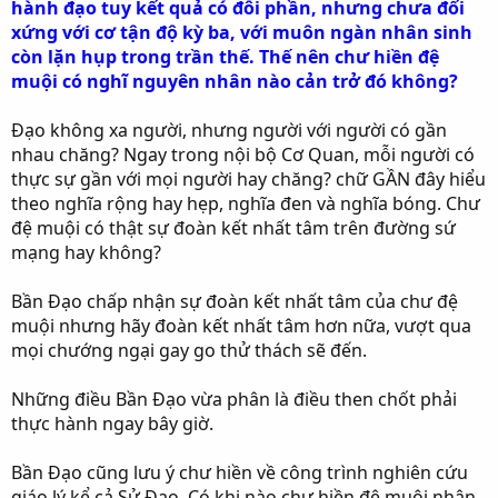
hành đạo tuy kết quả có đôi phần, nhưng chưa đối
xứng với cơ tận độ kỳ ba, với muôn ngàn nhân sinh
còn lặn hụp trong trần thế. Thế nên chư hiền đệ
muội có nghĩ nguyên nhân nào cản trở đó không?
Đạo không xa người, nhưng người với người có gần
nhau chăng? Ngay trong nội bộ Cơ Quan, mỗi người có
thực sự gần với mọi người hay chăng? chữ GẦN đây hiểu
theo nghĩa rộng hay hẹp, nghĩa đen và nghĩa bóng. Chư
đệ muội có thật sự đoàn kết nhất tâm trên đường sứ
mạng hay không?
Bần Đạo chấp nhận sự đoàn kết nhất tâm của chư đệ
muội nhưng hãy đoàn kết nhất tâm hơn nữa, vượt qua
mọi chướng ngại gay go thử thách sẽ đến.
Những điều Bần Đạo vừa phân là điều then chốt phải
thực hành ngay bây giờ.
Bần Đạo cũng lưu ý chư hiền về công trình nghiên cứu
giáo lý kể cả Sử Đạo. Có khi nào chư hiền đệ muội nhận