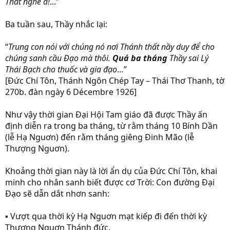
Thất nghe à!
...”
Ba tuần sau, Thầy nhắc lại:
“
Trung con nói với chúng nó nơi Thánh thất nầy duy để cho
chúng sanh cầu Đạo mà thôi.
Quá ba tháng
Thầy sai Lý
Thái Bạch cho thuốc và gia đạo
…”
[Đức Chí Tôn, Thánh Ngôn Chép Tay – Thái Thơ Thanh, tờ
270b. đàn ngày 6 Décembre 1926]
Như vậy thời gian Đại Hội Tam giáo đã được Thầy ấn
định diễn ra trong ba tháng, từ rằm tháng 10 Bính Dần
(lễ Hạ Nguơn) đến rằm tháng giêng Đinh Mão (lễ
Thượng Nguơn).
Khoảng thời gian này là lời ẩn dụ của Đức Chí Tôn, khai
minh cho nhân sanh biết được cơ Trời: Con đường Đại
Đạo sẽ dẫn dắt nhơn sanh:
▪ Vượt qua thời kỳ Hạ Nguơn mạt kiếp đi đến thời kỳ
Thượng Nguơn Thánh đức.