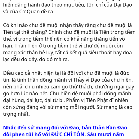
hiến dâng hành đạo theo mục tiêu, tôn chỉ của Đại Đạo
và của Cơ Quan đề ra.
Có khi nào chư đệ muội nhận thấy rằng chư đệ muội là
Tiên tại thế chăng? Chính chư đệ muội là Tiên trong tiềm
thế, vì trong tiềm thế nên có khả năng thăng tiến vô
hạn. Thần Tiên ở trong tiềm thế vì chư đệ muội còn
mang xác thân hệ lụy, tất cả kết quả siêu thoát hay đọa
lạc đều do đấy, do đó mà ra.
Điều cao cả nhất hiện tại là đối với chư đệ muội là đức
tin, là tinh thần dõng mãnh vì Thầy vì Đạo của chư hiền,
nên phải chịu nhiều cam go thử thách, chướng ngại gay
go hơn lúc nào hết. Chư hiền đệ muội phải dõng mãnh
đại hùng, đại lực, đại từ bi. Phẩm vị Tiên Phật dĩ nhiên
còn xứng đáng với sứ mạng mỗi người. Sứ mạng là cao
trọng nhất.
Nhắc đến sứ mạng đối với Đạo, bản thân Bần Đạo
đôi phen tủi hổ với ĐỨC CHÍ TÔN. Sáu mươi năm