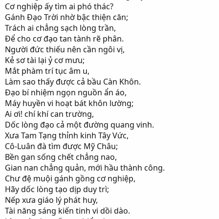
Cơ nghiệp ấy tìm ai phó thác?
Gánh Đạo Trời nhờ bậc thiện căn;
Trách ai chẳng sạch lòng trần,
Để cho cơ đạo tan tành rẽ phân.
Người đức thiếu nên cần ngôi vị,
Kẻ sơ tài lại ỷ cơ mưu;
Mắt phàm trí tục âm u,
Làm sao thấy được cả bầu Càn Khôn.
Đạo bí nhiệm ngọn nguồn ẩn áo,
Máy huyền vi hoạt bát khôn lường;
Ai ơi! chí khí can trường,
Dốc lòng đạo cả một đường quang vinh.
Xưa Tam Tạng thỉnh kinh Tây Vức,
Cô-Luân đà tìm được Mỹ Châu;
Bền gan sống chết chẳng nao,
Gian nan chẳng quản, mới hầu thành công.
Chư đệ muội gánh gồng cơ nghiệp,
Hãy dốc lòng tạo dịp duy trì;
Nếp xưa giáo lý phát huy,
Tài năng sáng kiến tinh vi dồi dào.