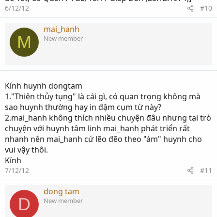
6/12/12
#10
mai_hanh
M
New member
Kính huynh dongtam
1."Thiên thủy tụng" là cái gì, có quan trọng không mà
sao huynh thường hay in đậm cụm từ này?
2.mai_hanh không thích nhiều chuyện đâu nhưng tại trò
chuyện với huynh tâm linh mai_hanh phát triển rất
nhanh nên mai_hanh cứ lẽo đẽo theo "ám" huynh cho
vui vậy thôi.
Kính
7/12/12
#11
dong tam
D
New member