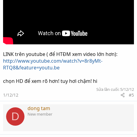
LINK trên youtube ( để HTĐM xem video lớn hơn):
http://www.youtube.com/watch?v=8r8yMt-
RTQ8&feature=youtu.be
chọn HD để xem rõ hơn! tuy hơi chậm! hi
Sửa lần cuối:
5/12/12
1/12/12
#5
dong tam
D
New member