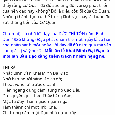
thấy rằng Cơ Quan đã đủ sức ứng đối với sự phát triển
của nền đạo hay không? Đó là điều cốt lõi của Cơ Quan.
Những thành tựu cụ thể trong lãnh vực này là thước đo
sức thăng tiến của Cơ Quan.
Chư muội có nhớ lời dạy của ĐỨC CHÍ TÔN năm Bính
Dần 1926 không? Đạo phát chậm trễ một ngày là có hại
cho nhân sanh một ngày. Lời dạy đã 60 năm qua mà vẫn
còn giá trị và ý nghĩa.
Mỗi lần lễ Khai Minh Đại Đạo là
mỗi lần Bần Đạo càng thêm trách nhiệm nặng nề
...
THI BÀI
Nhắc Bính Dần Khai Minh Đại Đạo,
Nhớ bao người sáng lập cơ đồ;
Thoát vòng lợi trược ô danh,
Hiên ngang dũng cảm, tung hô Cao Đài.
Dứt quyền quí, theo Thầy hành đạo,
Mặc tù đày Thánh giáo ngâm nga,
Tâm thành chỉ một Trời Cha,
Chỉ trong năm một Đạo nhà dựng xây.