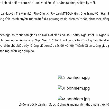
n lịnh bổ nhiệm chức sắc Ban Đại diện Hội Thánh tại tỉnh, nhiệm kỳ mới.
ó bà Nguyễn Thị Minh Lý - Phó Chủ tịch Uỷ ban MTTQVN tỉnh, ông Trang Văn Hải - 
ng tỉnh, chính quyền, mặt trận ở địa phương và đại diện chức sắc, chức việc, đ
theo nghi thức của tôn giáo Cao Đài. Đại diện cho Hội Thánh, Ngài Phối Sư Ngọc 
nh bàn giao nhiệm vụ cho Ngài Giáo Sư Thái Thọ Thanh - Tân Trưởng Ban Đại diện
ại diện phát biểu bày tỏ lòng biết ơn sâu sắc đối với Hội Thánh đã tin tưởng gi
tạo mọi điều kiện giúp đỡ.
Lễ đón rước Huấn lịnh được tổ chức trang nghiêm theo nghi thức t