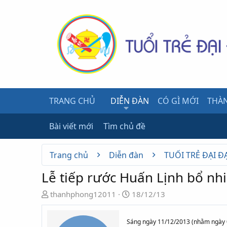
TRANG CHỦ
DIỄN ĐÀN
CÓ GÌ MỚI
THÀN
Bài viết mới
Tìm chủ đề
Trang chủ
Diễn đàn
TUỔI TRẺ ĐẠI Đ
Lễ tiếp rước Huấn Lịnh bổ nh
N
N
thanhphong12011
18/12/13
g
g
ư
à
Sáng ngày 11/12/2013 (nhằm ngày 09
ờ
y