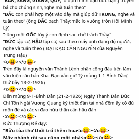
“
BẢN, SANG, GIẢNG, QUÝ,
lo dọn mình đạo đức đặng truyền
bá cho chúng sinh,nghe mà tuân theo”
“
ĐẮC
con phải hợp một vào đây mà giúp đữ
TRUNG
, nghe và
tuân theo” (ông
ĐẮC
bạch Thầy:mắc lo vuông tròn Hội Minh
Lý)
“cũng một
GỐC
tùy ý con định sau chớ trách Thầy”
“
ĐỨC
tập cơ,
HẬU
tập cơ, sau theo mấy anh đặng độ người,
nghe và tuân theo ( ĐẠI ĐẠO CĂN NGUYÊN của Nguyễn
Trung Hậu)
<o
></o
>
Trên đây là nguyên văn Thánh Lệnh phân công đầu tiên làm
văn kiện căn bản Khai Đạo vào giờ Tý mùng 1-1 Bính Dần(
thứ bảy 13-2-1926)
<o
></o
>
Đến mùng 9-1-Bính Dần (21-2-1926) Ngày Thánh Đán Đức
Chí Tôn Ngài Vương Quang kỳ thiết đàn tại nhà đêm ấy có đủ
môn đệ và các vị đạo hữu thân cận hầu đàn
<o
></o
>
Đức Thượng Đế dạy:
“Bửu tòa thơ thới trổ thêm hoa<o
></o
>
Mấy nhánh rồi sau cũng một nhà<o
></o
>