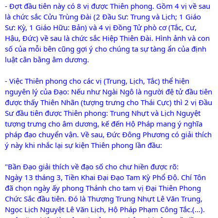
- Đợt đầu tiên này có 8 vị được Thiên phong. Gồm 4 vị về sau
là chức sắc Cửu Trùng Đài (2 Đầu Sư: Trung và Lịch; 1 Giáo
Sư: Kỳ, 1 Giáo Hữu: Bản) và 4 vị Đồng Tử phò cơ (Tắc, Cư,
Hậu, Đức) về sau là chức sắc Hiệp Thiên Đài. Hình ảnh và con
số của mỗi bên cũng gợi ý cho chúng ta sự tàng ẩn của định
luật cân bằng âm dương.
- Việc Thiên phong cho các vị (Trung, Lịch, Tắc) thể hiện
nguyên lý của Đạo: Nếu như Ngài Ngô là người đệ tử đầu tiên
được thấy Thiên Nhãn (tượng trưng cho Thái Cực) thì 2 vị Đầu
Sư đầu tiên được Thiên phong: Trung Nhựt và Lịch Nguyệt
tượng trưng cho âm dương, kế đến Hộ Pháp mang ý nghĩa
pháp đạo chuyển vận. Về sau, Đức Đông Phương có giải thích
ý này khi nhắc lại sự kiện Thiên phong lần đầu:
"Bần Đạo giải thích về đạo số cho chư hiền được rõ:
Ngày 13 tháng 3, Tiền Khai Đại Đạo Tam Kỳ Phổ Độ. Chí Tôn
đã chọn ngày ấy phong Thánh cho tam vị Đại Thiên Phong
Chức Sắc đầu tiên. Đó là Thượng Trung Nhựt Lê Văn Trung,
Ngọc Lịch Nguyệt Lê Văn Lịch, Hộ Pháp Phạm Công Tắc.(…).