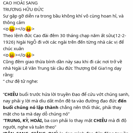
CAO HOÀI SANG
TRƯƠNG HỮU ĐỨC
Sự gặp gỡ diễn ra trong bầu không khí vô cùng hoan hỉ, và
thông cảm
<o
></o
>
Theo lệnh đức Cao đài đêm 30 tháng chạp năm ất sửu(12-2-
1926) Ngài NgÔ đi với các ngài trên đến từng nhà các vị để
chúc xuân
<o
></o
>
Cũng đêm giao thừa bính dần này sau khi đi các nơi trở về
nhà Ngài Lê Văn Trung tái cầu đức Thượng Đế Gia1ng dạy
rằng:
“ chư đệ tử nghe:
“
CHIÊU
buổi trước hứa lời truyền Đạo để cứu vớt chúng sanh,
nay phải y lời mà dìu dắt môn đệ ta vào đường đạo đức
đến
buổi chúng nó lập thành
chẳng nên thối thác, phải thay
mặt cho ta mà dạy dỗ chúng nó”
“
TRUNG, KỲ, HOÀI,
ba con phải lo thay mặt
CHIÊU
mà đi độ
người, nghe và tuân theo”