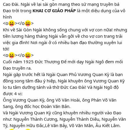
Cao Đài. Ngài về lại sài gòn mang theo sứ mạng truyền bá
Đạo trời trong
KHAI CƠ GIÁO PHÁP
là một diệu dụng của vô
hình
<o
></o
>
Khi về Sài Gòn Ngài không sống chung với vợ con nữa! nhưng
tiền lương hàng tháng Ngài vẫn gởi về cho vợ con trang trải
việc gia đình! Nơi ngài ở có nhiều bạn đạo thường xuyên lui
tới!
<o
></o
>
Cuối năm 1925 Đức Thượng Đế mới dạy Ngài Ngô đem mối
Đạo truyền ra.
Ngài gặp trước hết là Ngài Quan Phủ Vương Quan Kỳ là bạn
đồng song tâm đầu ý hiệp, Ngài khuyên ông Vương Quan Kỳ
lo tu tâm dưỡng tánh và thờ Đức Cao Đài! Và Ngài Ngô độ
được 4 vị:
Ông Vương Quan Kỳ, ông Võ Văn Hoài, ông Phán Võ Văn
Sang, ông đốc học Đoàn Văn Bản.
Và Ngài Vương Quan Kỳ cũng khuyên nhiều người vào Đạo
như: Nguyễn Thành Cương, Nguyễn Thành Diêu, Nguyễn Văn
Tý, Nguyễn Hữu Đắc,Lê Văn Bảy, Võ Văn Mân, Âu Kiết Lâm.