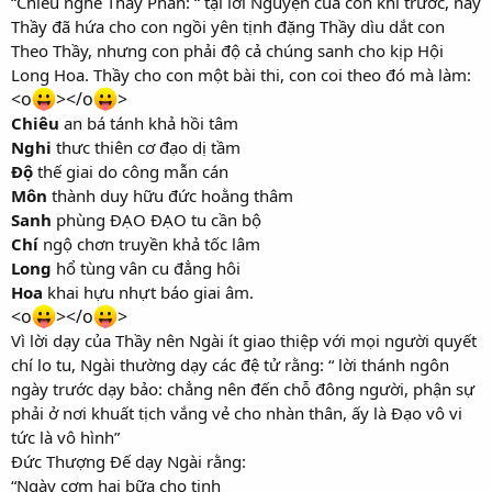
“Chiêu nghe Thầy Phân: “ tại lời Nguyện của con khi trước, nay
Thầy đã hứa cho con ngồi yên tịnh đặng Thầy dìu dắt con
Theo Thầy, nhưng con phải độ cả chúng sanh cho kịp Hội
Long Hoa. Thầy cho con một bài thi, con coi theo đó mà làm:
<o
></o
>
Chiêu
an bá tánh khả hồi tâm
Nghi
thưc thiên cơ đạo dị tầm
Độ
thế giai do công mẫn cán
Môn
thành duy hữu đức hoằng thâm
Sanh
phùng ĐẠO ĐẠO tu cần bộ
Chí
ngộ chơn truyền khả tốc lâm
Long
hổ tùng vân cu đẳng hôi
Hoa
khai hựu nhựt báo giai âm.
<o
></o
>
Vì lời dạy của Thầy nên Ngài ít giao thiệp với mọi người quyết
chí lo tu, Ngài thường dạy các đệ tử rằng: “ lời thánh ngôn
ngày trước dạy bảo: chẳng nên đến chỗ đông người, phận sự
phải ở nơi khuất tịch vắng vẻ cho nhàn thân, ấy là Đạo vô vi
tức là vô hình”
Đức Thượng Đế dạy Ngài rằng:
“Ngày cơm hai bữa cho tinh