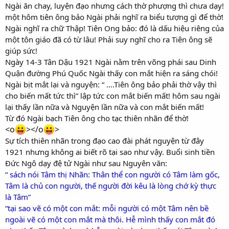
Ngài ăn chay, luyện đạo nhưng cách thờ phượng thì chưa dạy!
một hôm tiên ông bảo Ngài phải nghĩ ra biểu tượng gì để thờ!
Ngài nghĩ ra chữ Thập! Tiên Ong bảo: đó là dấu hiệu riêng của
một tôn giáo đã có từ lâu! Phải suy nghĩ cho ra Tiên ông sẽ
giúp sức!
Ngày 14-3 Tân Dậu 1921 Ngài nằm trên võng phái sau Dinh
Quận đường Phú Quốc Ngài thấy con mắt hiện ra sáng chói!
Ngài bịt mắt lại và nguyện: “ ….Tiên ông bảo phải thờ vậy thì
cho biến mất tức thì” lập tức con mắt biến mất! hôm sau ngài
lại thấy lần nữa và Nguyện lần nữa và con mắt biến mất!
Từ đó Ngài bạch Tiên ông cho tạc thiên nhãn để thờ!
<o
></o
>
Sự tích thiên nhãn trong đạo cao đài phát nguyện từ đây
1921 nhưng không ai biết rõ tại sao như vậy. Buổi sinh tiền
Đức Ngô dạy đệ tử Ngài như sau Nguyên văn:
“ sách nói Tâm thị Nhãn: Thân thể con người có Tâm làm gốc,
Tâm là chủ con người, thế người đời kêu là lòng chớ kỳ thực
là Tâm”
“tại sao vẽ có một con mắt: mỗi người có một Tâm nên bề
ngoài vẽ có một con mắt mà thôi. Hễ mình thấy con mắt đó