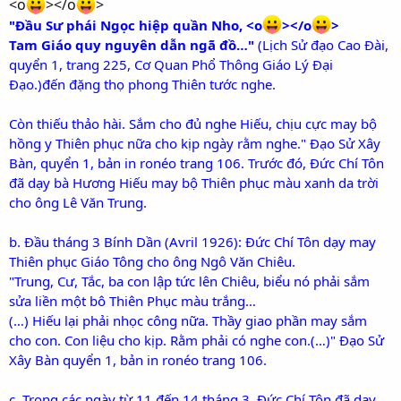
<o
></o
>
"Đầu Sư phái Ngọc hiệp quần Nho, <o
></o
>
Tam Giáo quy nguyên dẫn ngã đồ…"
(Lịch Sử đạo Cao Đài,
quyển 1, trang 225, Cơ Quan Phổ Thông Giáo Lý Đại
Đạo.)đến đặng thọ phong Thiên tước nghe.
Còn thiếu thảo hài. Sắm cho đủ nghe Hiếu, chịu cực may bộ
hồng y Thiên phục nữa cho kịp ngày rằm nghe." Đạo Sử Xây
Bàn, quyển 1, bản in ronéo trang 106. Trước đó, Đức Chí Tôn
đã dạy bà Hương Hiếu may bộ Thiên phục màu xanh da trời
cho ông Lê Văn Trung.
b. Đầu tháng 3 Bính Dần (Avril 1926): Đức Chí Tôn dạy may
Thiên phục Giáo Tông cho ông Ngô Văn Chiêu.
"Trung, Cư, Tắc, ba con lập tức lên Chiêu, biểu nó phải sắm
sửa liền một bô Thiên Phục màu trắng…
(…) Hiếu lại phải nhọc công nữa. Thầy giao phần may sắm
cho con. Con liệu cho kịp. Rằm phải có nghe con.(…)" Đạo Sử
Xây Bàn quyển 1, bản in ronéo trang 106.
c. Trong các ngày từ 11 đến 14 tháng 3, Đức Chí Tôn đã dạy