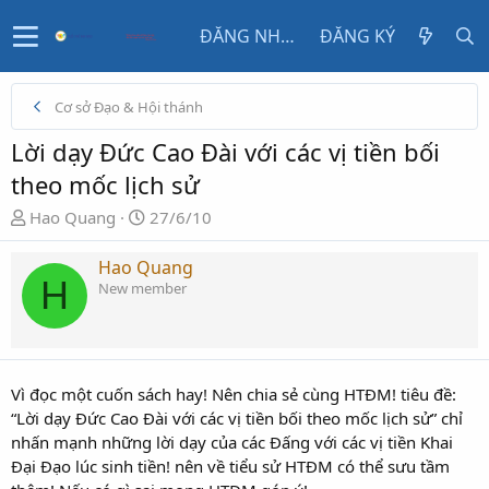
ĐĂNG NHẬP
ĐĂNG KÝ
Cơ sở Đạo & Hội thánh
Lời dạy Đức Cao Đài với các vị tiền bối
theo mốc lịch sử
N
N
Hao Quang
27/6/10
g
g
ư
à
Hao Quang
H
ờ
y
New member
i
g
k
ử
h
i
ở
Vì đọc một cuốn sách hay! Nên chia sẻ cùng HTĐM! tiêu đề:
i
“Lời dạy Đức Cao Đài với các vị tiền bối theo mốc lịch sử” chỉ
t
nhấn mạnh những lời dạy của các Đấng với các vị tiền Khai
ạ
Đại Đạo lúc sinh tiền! nên về tiểu sử HTĐM có thể sưu tầm
o