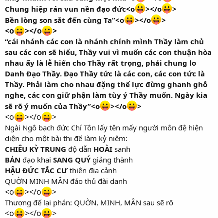
Chung hiệp rán vun nền đạo đức<o
></o
>
Bền lòng son sắt đến cùng Ta”<o
></o
>
<o
></o
>
“cái nhánh các con là nhánh chính mình Thầy làm chủ
sau các con sẽ hiểu, Thầy vui vì muốn các con thuận hòa
nhau ấy là lễ hiến cho Thầy rất trọng, phải chung lo
Danh Đạo Thầy. Đạo Thầy tức là các con, các con tức là
Thầy. Phải làm cho nhau đặng thế lực đừng ghanh ghỗ
nghe, các con giữ phận làm tùy ý Thầy muốn. Ngày kia
sẽ rõ ý muốn của Thầy”<o
></o
>
<o
></o
>
Ngài Ngô bạch đức Chí Tôn lấy tên mấy người môn đệ hiện
diện cho một bài thi để làm kỷ niệm:
CHIÊU KỲ TRUNG
độ dẫn
HOÀI
sanh
BẢN
đạo khai
SANG QUÝ
giảng thành
HẬU ĐỨC TẮC CƯ
thiên địa cảnh
QUỜN MINH MÂN đáo thủ đài danh
<o
></o
>
Thượng đế lại phán: QUỜN, MINH, MÂN sau sẽ rõ
<o
></o
>