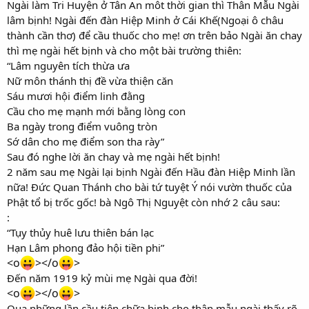
Ngài làm Tri Huyện ở Tân An môt thời gian thì Thân Mẫu Ngài
lâm bịnh! Ngài đến đàn Hiệp Minh ở Cái Khế(Ngoại ô châu
thành cần thơ) để cầu thuốc cho mẹ! ơn trên bảo Ngài ăn chay
thì mẹ ngài hết bịnh và cho một bài trường thiên:
“Lâm nguyên tích thừa ưa
Nữ môn thánh thị đề vừa thiện căn
Sáu mươi hội điểm linh đằng
Cầu cho mẹ mạnh mới bằng lòng con
Ba ngày trong điểm vuông tròn
Sớ dân cho mẹ điểm son tha rày”
Sau đó nghe lời ăn chay và mẹ ngài hết bịnh!
2 năm sau mẹ Ngài lại bịnh Ngài đến Hầu đàn Hiệp Minh lần
nữa! Đức Quan Thánh cho bài tứ tuyệt Ý nói vườn thuốc của
Phật tổ bị trốc gốc! bà Ngô Thị Nguyệt còn nhớ 2 câu sau:
:
“Tụy thủy huê lưu thiên bán lạc
Hạn Lâm phong đảo hội tiền phi”
<o
></o
>
Đến năm 1919 kỷ mùi mẹ Ngài qua đời!
<o
></o
>
Qua những lần cầu tiên chữa bịnh cho thân mẫu ngài thấy rõ