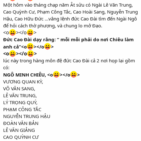
Một hôm vào tháng chạp năm Ât sửu có Ngài Lê Văn Trung,
Cao Quỳnh Cư, Phạm Công Tắc, Cao Hoài Sang, Nguyễn Trung
Hậu, Cao Hữu Đức …vâng lệnh đức Cao Đài tìm đến Ngài Ngô
để hỏi cách thờ phượng, và chung lo mở Đạo.
<o
></o
>
Đức Cao Đài dạy rằng: “ mỗi mỗi phải do nơi Chiêu làm
anh cả”<o
></o
>
<o
></o
>
lúc này trong hàng môn đệ đức Cao Đài cả 2 nơi họp lại gồm
có:
NGÔ MINH CHIÊU, <o
></o
>
VƯƠNG QUAN KỲ,
VÕ VĂN SANG,
LÊ VĂN TRUNG,
LÝ TRỌNG QUÝ,
PHẠM CÔNG TẮC
NGUYỄN TRUNG HẬU
ĐOÀN VĂN BẢN
LÊ VĂN GIẢNG
CAO QUỲNH CƯ