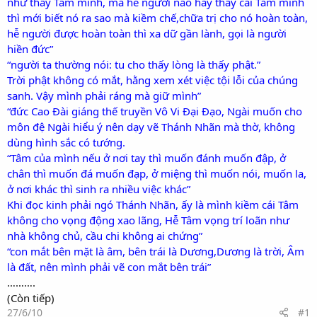
như thấy Tâm mình, mà hễ người nào hay thấy cái Tâm mình
thì mới biết nó ra sao mà kiềm chế,chữa trị cho nó hoàn toàn,
hễ người được hoàn toàn thì xa dữ gần lành, gọi là người
hiền đức”
“người ta thường nói: tu cho thấy lòng là thấy phật.”
Trời phật không có mắt, hằng xem xét việc tội lỗi của chúng
sanh. Vậy mình phải ráng mà giữ mình”
“đức Cao Đài giáng thế truyền Vô Vi Đại Đạo, Ngài muốn cho
môn đệ Ngài hiểu ý nên dạy vẽ Thánh Nhãn mà thờ, không
dùng hình sắc có tướng.
“Tâm của mình nếu ở nơi tay thì muốn đánh muốn đập, ở
chân thì muốn đá muốn đạp, ở miệng thì muốn nói, muốn la,
ở nơi khác thì sinh ra nhiều việc khác”
Khi đọc kinh phải ngó Thánh Nhãn, ấy là mình kiềm cái Tâm
không cho vọng động xao lãng, Hễ Tâm vọng trí loãn như
nhà không chủ, cầu chi không ai chứng”
“con mắt bên mặt là âm, bên trái là Dương,Dương là trời, Âm
là đất, nên mình phải vẽ con mắt bên trái”
……….
(Còn tiếp)
27/6/10
#1