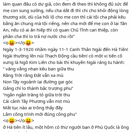
làm quan đâu có dư giả, còn đem đi theo thì không đủ sức để
mẹ con sung sướng, nếu cha dắt đi thì chi cho khỏi động lòng
thương xót, dù của hối lộ cho mẹ con thì cái tội cha phải kêu
bằng ăn chung mà tội riêng, nên cha mới để mẹ con ở lại Tân
An, nếu có ai ăn hiếp thì có quan Chủ Tỉnh can thiệp, còn
phần cha thì lo trả nợ nước cho rồi”
<o
></o
>
Ngày 1-3-1920 nhằm ngày 11-1 Canh Thân Ngài đến Hà Tiên!
Ngài thường lên núi Thạch Động cầu tiên! có một vị tiên cô
xưng là Ngô Kim Liên cho bài thi khuyên Ngài ráng tu hành:
“ văng vẳng nhạn kêu bạn giữa thu
Rằng Trời rằng Đất vẫn xa mù
Non Tây ngoảnh lại đường gai góc
Gắng chí lo thành bậc trượng phu”
“ngần ngần trăng tỏ giữa trời thu
Cái cảnh Tây Phương vẫn mịt mù
Mắt tục nào ai trông thấy đấy
Lắm công trình mới đúng công phu”
<o
></o
>
ở Hà tiên ít lâu, một hôm có thư người bạn ở Phú Quốc là ông