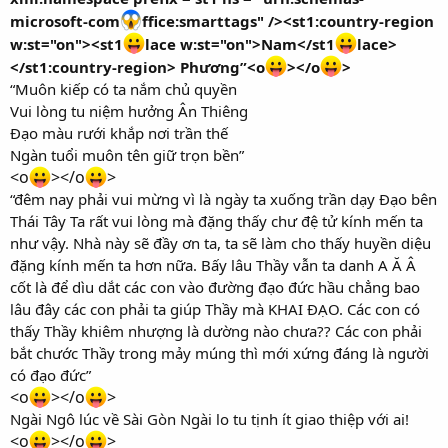
microsoft-com
ffice:smarttags" /><st1:country-region
w:st="on"><st1
lace w:st="on">Nam</st1
lace>
</st1:country-region> Phương”<o
></o
>
“Muôn kiếp có ta nắm chủ quyền
Vui lòng tu niệm hưởng Ân Thiêng
Đạo màu rưới khắp nơi trần thế
Ngàn tuổi muôn tên giữ trọn bền”
<o
></o
>
“đêm nay phải vui mừng vì là ngày ta xuống trần dạy Đạo bên
Thái Tây Ta rất vui lòng mà đặng thấy chư đệ tử kính mến ta
như vậy. Nhà này sẽ đầy ơn ta, ta sẽ làm cho thấy huyền diệu
đặng kính mến ta hơn nữa. Bấy lâu Thầy vẫn ta danh A Ă Â
cốt là để dìu dắt các con vào đường đạo đức hầu chẳng bao
lâu đây các con phải ta giúp Thầy mà KHAI ĐẠO. Các con có
thấy Thầy khiêm nhượng là dường nào chưa?? Các con phải
bắt chước Thầy trong mảy múng thì mới xứng đáng là người
có đạo đức”
<o
></o
>
Ngài Ngô lúc về Sài Gòn Ngài lo tu tịnh ít giao thiệp với ai!
<o
></o
>