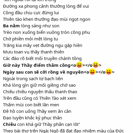
Đường xa phong cảnh thưởng lòng để vui
Công đầu chịu cực đừng lui
Thiên tào khen thưởng đạo mùi ngọt ngon
Ba năm
lòng sáng như son
Trèo non xuống biển vuông tròn công phu
Chớ phiền mỏi mệt lòng tu
Trăng kia mây vẹt đường ngu gặp hiền
Mưu toan vụ thấy thanh thiên
Các đào rõ biết mối truyền chánh tông
Giờ này Thầy điểm thâm công<o
></o
>
Ngày sau con sẽ cởi rồng về nguyên<o
></o
>
Ngoài trong sạch tợ bạch liên
Khá lòng gìn giữ mối giềng chớ sao
Chiêu chiêu nguyện thấu thanh thao
Trên đầu cũng có Thiên Tào xét xem
Thấm mùi con biết lân men
Đề hồ con uống Thầy xem ân cần
Đạo luyện khắc kỷ phục thân
Chiêu
con khá giữ Thầy phân cạn lời”
Theo bài thơ trên Ngài Ngô đã đạt đạo nhiệm màu của Đức