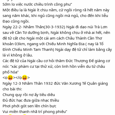
Sớm lo việc nước chiều trình công phu”
Một điều lạ là Ngài ít chịu nằm, cứ ngồi ròng rã hết năm này
sang năm khác, khi ngủ cũng ngồi mà ngủ, cho đến khi liễu
Đạo cũng ngồi.
Ngày 22-2- Nhâm Thân(30-3-1932) Ngài đi dạo núi Trà Lơn
sau về Cần Tơ dưỡng bịnh, Ngài không chịu ở nhà ai hết, nên
đệ tử cất cho Ngài một cái am cách Châu Thành Cần Thơ
khoản 03km, ngang với Chiếu Minh Nghĩa Địa ( nay là Tổ
Đình Chiếu Minh Tam Thanh) Ngài dạy đệ tử chỉ làm bằng cây
lá vì không ở lâu.
Các đệ tử của Ngài cầu cơ hỏi thăm Đức Thượng Đế giáng cơ
nói: “xác phàm cư tại thử xứ, còn linh hồn viễn du tứ châu
phổ hóa”
<o
></o
>
Ngày 12-3 Nhâm Thân 1932 đức Văn Xương Tế Quân giáng
cho bài thi:
Chung quy rồi nợ ấy tiêu diêu
Đủ đức hạc đưa giữa nhạc thiều
Phơi phới gót sen lên chín bực
Vui miền thanh nhã trí phong phiêu”