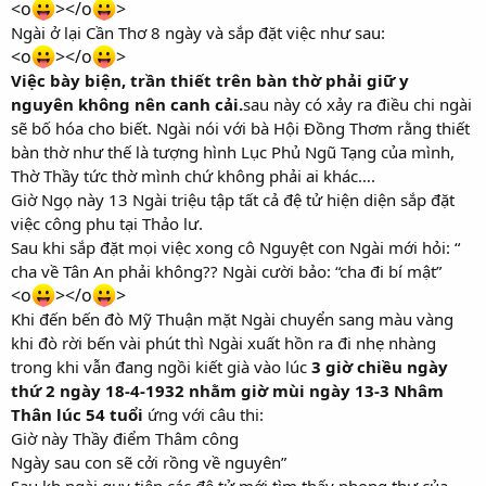
<o
></o
>
Ngài ở lại Cần Thơ 8 ngày và sắp đặt việc như sau:
<o
></o
>
Việc bày biện, trần thiết trên bàn thờ phải giữ y
nguyên không nên canh cải.
sau này có xảy ra điều chi ngài
sẽ bố hóa cho biết. Ngài nói với bà Hội Đồng Thơm rằng thiết
bàn thờ như thế là tượng hình Lục Phủ Ngũ Tạng của mình,
Thờ Thầy tức thờ mình chứ không phải ai khác….
Giờ Ngọ này 13 Ngài triệu tập tất cả đệ tử hiện diện sắp đặt
việc công phu tại Thảo lư.
Sau khi sắp đặt mọi việc xong cô Nguyệt con Ngài mới hỏi: “
cha về Tân An phải không?? Ngài cười bảo: “cha đi bí mật”
<o
></o
>
Khi đến bến đò Mỹ Thuận mặt Ngài chuyển sang màu vàng
khi đò rời bến vài phút thì Ngài xuất hồn ra đi nhẹ nhàng
trong khi vẫn đang ngồi kiết già vào lúc
3 giờ chiều ngày
thứ 2 ngày 18-4-1932 nhằm giờ mùi ngày 13-3 Nhâm
Thân lúc 54 tuổi
ứng với câu thi:
Giờ này Thầy điểm Thâm công
Ngày sau con sẽ cởi rồng về nguyên”