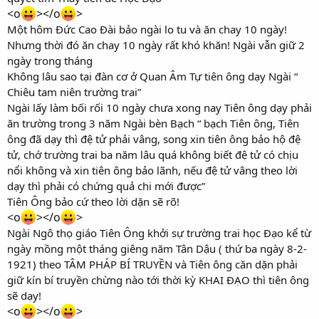
<o
></o
>
Một hôm Đức Cao Đài bảo ngài lo tu và ăn chay 10 ngày!
Nhưng thời đó ăn chay 10 ngày rất khó khăn! Ngài vẫn giữ 2
ngày trong tháng
Không lâu sao tại đàn cơ ở Quan Âm Tự tiên ông dạy Ngài “
Chiêu tam niên trường trai”
Ngài lấy làm bối rối 10 ngày chưa xong nay Tiên ông dạy phải
ăn trường trong 3 năm Ngài bèn Bạch “ bạch Tiên ông, Tiên
ông đã dạy thì đệ tử phải vâng, song xin tiên ông bảo hộ đệ
tử, chớ trường trai ba năm lâu quá không biết đệ tử có chịu
nổi không và xin tiên ông bảo lãnh, nếu đệ tử vâng theo lời
dạy thì phải có chứng quả chi mới được”
Tiên Ông bảo cứ theo lời dặn sẽ rõ!
<o
></o
>
Ngài Ngô thọ giáo Tiên Ông khởi sự trường trai học Đạo kể từ
ngày mồng một tháng giêng năm Tân Dậu ( thứ ba ngày 8-2-
1921) theo TÂM PHÁP BÍ TRUYỀN và Tiên ông căn dặn phải
giữ kín bí truyền chừng nào tới thời kỳ KHAI ĐẠO thì tiên ông
sẽ dạy!
<o
></o
>