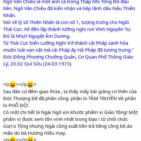
Ngô Văn Chiêu là một anh cả trong Thập Nhị Tông Đồ đầu
tiên. Ngô Văn Chiêu đã kiến nhận và tiếp lãnh dấu hiệu Thiên
Nhãn.
Nói về lý số Thiên Nhãn là con số 1, tượng trưng cho Ngôi
Thái Cực. Kế đến lập thành lưỡng nghi nơi Vĩnh Nguyên Tự.
Đó là Nhựt Nguyệt Âm Dương.
Từ Thái Cực biến Lưỡng Nghi trở thành cái Pháp sanh hóa
muôn loài vạn vật mà cái Pháp ấy Hộ Pháp đã tượng trưng."
Đức Đông Phương Chưởng Quản, Cơ Quan Phổ Thông Giáo
Lý, 20.02 Quí Sửu (24.03.1973)
<o
></o
>
Sau đàn cơ đêm giao thừa , ta thấy mấy bài giáng cơ thên của
Đức Thượng Đế đã phân công: phần lo TÂM TRUYỀN VÀ phần
lo PHỔ ĐỘ!
Có một chi tiết là Ngài Ngô xin khước phẩm vị Giáo Tông! Một
phẩm vị được xem tôn vinh nhất trong Đạo ! từ chối chức
Gia1o Tông nhưng Ngài cũng xuất tiền trả tiềng công bộ áo
mão do bà Hương HIếu may.
<o
></o
>