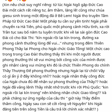
(Xin nêu chút suy nghĩ riêng: từ lúc Ngài Ngô gặp Đức Cao
Đài một cách rất riêng tư, âm thầm, lặng lẽ! cũng như chúa
giesu sinh trong một động đá ở Bê Lem! Ngài thọ truyền Tâm
Pháp từ Đức Cao Đài! Một pháp tu cần sự yên tịnh! Ngài phải
chuyển ra Hà Tiên, phú quốc một phong cảnh Hữu tình, xa rời
Trần tục sau bố năm tu luyện trước khi về lại sài gòn đức Cao
Đài có cho Bài Thi: “kín ngoài rồi lại kín trong, đường xa
phong cảnh thưởng lòng để vui…” nhưng trong đêm Thiên
Phong Thầy lại Phong cho Ngài chức Giáo Tông! Một chức cao
trọng trong Cao Đài! thường thấy thì khi một người được
phong thưởng thì sẽ vui mừng bởi công sức của mình được
ghi nhận! càng vui mừng khi đó là chức Thiên Phong do chính
Thầy Thượng Đế phong thưởng nhưng Ngài lại từ chối! Vậy
có gì ẩn ý ở đây không nhỉ?? hoặc ngài nhận thấy công đức
của Ngài chưa đủ để nhận sự phong thưởng của Thầy?? hoặc
Ngài đã vâng lệnh Thầy nhắt nhở trước khi rời Phú Quốc: “kin
ngoài rồi lại kín trong” nên không nhận chức Giao tông?? Và
phải chăng sự ứng ngiệp của câu thi “ giờ này Thầy điểm
thâm công, Ngày sau con sẽ cởi rồng về Nguyên” khi Ngài
đăng tiên trên sông Tiền là câu trả lời chính xác nhất?? )