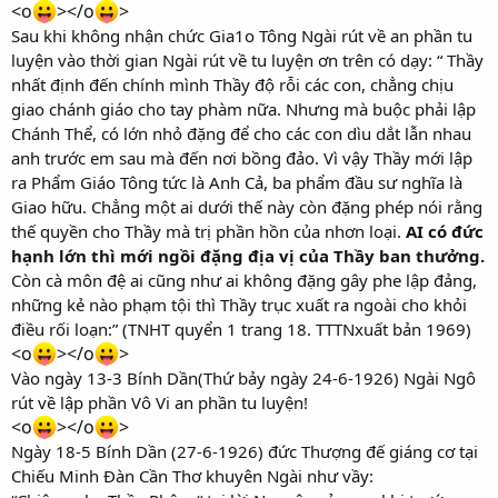
<o
></o
>
Sau khi không nhận chức Gia1o Tông Ngài rút về an phần tu
luyện vào thời gian Ngài rút về tu luyện ơn trên có dạy: “ Thầy
nhất định đến chính mình Thầy độ rỗi các con, chẳng chịu
giao chánh giáo cho tay phàm nữa. Nhưng mà buộc phải lập
Chánh Thể, có lớn nhỏ đặng để cho các con dìu dắt lẫn nhau
anh trước em sau mà đến nơi bồng đảo. Vì vậy Thầy mới lập
ra Phẩm Giáo Tông tức là Anh Cả, ba phẩm đầu sư nghĩa là
Giao hữu. Chẳng một ai dưới thế này còn đặng phép nói rằng
thế quyền cho Thầy mà trị phần hồn của nhơn loại.
AI có đức
hạnh lớn thì mới ngồi đặng địa vị của Thầy ban thưởng.
Còn cà môn đệ ai cũng như ai không đặng gây phe lập đảng,
những kẻ nào phạm tội thì Thầy trục xuất ra ngoài cho khỏi
điều rối loạn:” (TNHT quyển 1 trang 18. TTTNxuất bản 1969)
<o
></o
>
Vào ngày 13-3 Bính Dần(Thứ bảy ngày 24-6-1926) Ngài Ngô
rút về lập phần Vô Vi an phần tu luyện!
<o
></o
>
Ngày 18-5 Bính Dần (27-6-1926) đức Thượng đế giáng cơ tại
Chiếu Minh Đàn Cần Thơ khuyên Ngài như vầy: