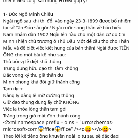
thêm! Nếu có gì sai mong HTĐM góp ý!
1- Đức Ngô Minh Chiêu
Ngài ngô sau khi thi đổ! vào ngày 23-3-1899 được bổ nhiệm
tại sở Tân Đáo sài gòn! Ngài rước song thân về báo hiếu!
Năm nhâm dần 1902 Ngài lên hầu cho một đàn cơ do Chi
Minh Thiện chủ trương ở Thủ Dầu Một để cầu thọ cho Thân
Mẫu và để biết việc kiết hung của bản thân! Ngài được TIÊN
ÔNG cho một bài kệ như sau:
Thủ bôi vị lễ diệt khả thông
Trung dung hữu đạo thị tâm không
Đắc vọng kỷ thụ giã thân du
Minh phong khả đối giữ thành công
Tạm dịch:
Nâng ly dâng lễ mờ đường thông
Giữ đạo thung dung ấy chữ KHÔNG
Việc lạ thỏa lòng thân tạm gởi
Trăng trong gió mát đón thành công
<?xml:namespace prefix = o ns = "urn:schemas-
microsoft-com
ffice
ffice" /><o
></o
>
Theo lời kệ tiêng ông khuyên ngài lo tu sau sẽ đắc đạo!