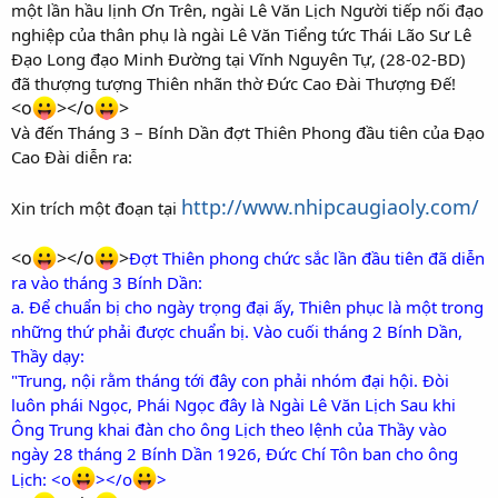
một lần hầu lịnh Ơn Trên, ngài Lê Văn Lịch Người tiếp nối đạo
nghiệp của thân phụ là ngài Lê Văn Tiểng tức Thái Lão Sư Lê
Đạo Long đạo Minh Đường tại Vĩnh Nguyên Tự, (28-02-BD)
đã thượng tượng Thiên nhãn thờ Đức Cao Đài Thượng Đế!
<o
></o
>
Và đến Tháng 3 – Bính Dần đợt Thiên Phong đầu tiên của Đạo
Cao Đài diễn ra:
http://www.nhipcaugiaoly.com/
Xin trích một đoạn tại
<o
></o
>
Đợt Thiên phong chức sắc lần đầu tiên đã diễn
ra vào tháng 3 Bính Dần:
a. Để chuẩn bị cho ngày trọng đại ấy, Thiên phục là một trong
những thứ phải được chuẩn bị. Vào cuối tháng 2 Bính Dần,
Thầy dạy:
"Trung, nội rằm tháng tới đây con phải nhóm đại hội. Đòi
luôn phái Ngọc, Phái Ngọc đây là Ngài Lê Văn Lịch Sau khi
Ông Trung khai đàn cho ông Lịch theo lệnh của Thầy vào
ngày 28 tháng 2 Bính Dần 1926, Đức Chí Tôn ban cho ông
Lịch: <o
></o
>