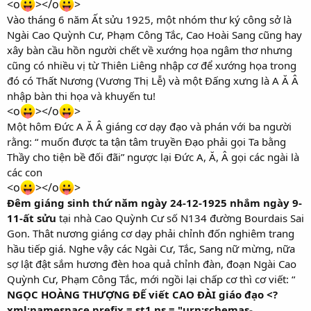
<o
></o
>
Vào tháng 6 năm Ất sửu 1925, một nhóm thư ký công sở là
Ngài Cao Quỳnh Cư, Phạm Công Tắc, Cao Hoài Sang cũng hay
xây bàn cầu hồn người chết về xướng họa ngâm thơ nhưng
cũng có nhiều vị từ Thiên Liêng nhập cơ để xướng họa trong
đó có Thất Nương (Vương Thị Lễ) và một Đấng xưng là A Ă Â
nhập bàn thi họa và khuyến tu!
<o
></o
>
Một hôm Đức A Ă Â giáng cơ dạy đạo và phán với ba người
rằng: “ muốn được ta tận tâm truyền Đạo phải gọi Ta bằng
Thầy cho tiện bề đối đãi” ngược lại Đức A, Ă, Â gọi các ngài là
các con
<o
></o
>
Đêm giáng sinh thứ năm ngày 24-12-1925 nhắm ngày 9-
11-ất sửu
tại nhà Cao Quỳnh Cư số N134 đường Bourdais Sai
Gon. Thât nương giáng cơ dạy phải chỉnh đốn nghiêm trang
hầu tiếp giá. Nghe vậy các Ngài Cư, Tắc, Sang nữ mừng, nữa
sợ lật đật sắm hương đèn hoa quả chỉnh đàn, đoạn Ngài Cao
Quỳnh Cư, Phạm Công Tắc, mới ngồi lại chấp cơ thì cơ viết: “
NGỌC HOÀNG THƯỢNG ĐẾ viết CAO ĐÀI giáo đạo <?
xml:namespace prefix = st1 ns = "urn:schemas-