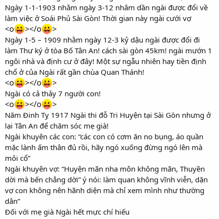
Ngày 1-1-1903 nhằm ngày 3-12 nhâm dần ngài được đổi về
làm việc ở Soái Phủ Sài Gòn! Thời gian này ngài cưới vợ
<o
></o
>
Ngày 1-5 – 1909 nhằm ngày 12-3 kỷ dậu ngài được đổi đi
làm Thư ký ở tòa Bố Tân An! cách sài gòn 45km! ngài mướn 1
ngôi nhà và định cư ở đây! Một sự ngẫu nhiên hay tiền định
chổ ở của Ngài rất gần chùa Quan Thánh!
<o
></o
>
Ngài có cả thảy 7 người con!
<o
></o
>
Năm Đinh Tỵ 1917 Ngài thi đỗ Tri Huyện tại Sài Gòn nhưng ở
lại Tân An để chăm sóc mẹ già!
Ngài khuyên các con: “các con có cơm ăn no bụng, áo quần
mặc lành ấm thân đủ rồi, hãy ngó xuống đừng ngó lên mà
mỏi cổ”
Ngài khuyên vợ: “Huyện mãn nha môn không mãn, Thuyền
dời mà bến chẳng dời” ý nói: làm quan không vĩnh viễn, dặn
vợ con không nên hãnh diện mà chỉ xem mình như thường
dân”
Đối với mẹ già Ngài hết mực chí hiếu