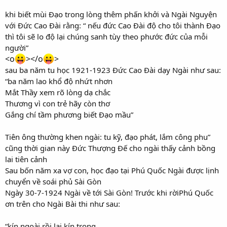
khi biết mùi Đạo trong lòng thêm phấn khởi và Ngài Nguyện
với Đức Cao Đài rằng: “ nếu đức Cao Đài độ cho tôi thành Đạo
thì tôi sẽ lo độ lại chúng sanh tùy theo phước đức của mỗi
người”
<o
></o
>
sau ba năm tu học 1921-1923 Đức Cao Đài dạy Ngài như sau:
“ba năm lao khổ độ nhứt nhơn
Mắt Thầy xem rõ lòng dạ chắc
Thương vì con trẻ hãy còn thơ
Gắng chí tầm phương biết Đạo mầu”
Tiên ông thường khen ngài: tu kỹ, đạo phát, lắm công phu”
cũng thời gian này Đức Thượng Đế cho ngài thấy cảnh bồng
lai tiên cảnh
Sau bốn năm xa vợ con, học đạo tại Phú Quốc Ngài được lịnh
chuyển về soái phủ Sài Gòn
Ngày 30-7-1924 Ngài về tới Sài Gòn! Trước khi rờiPhú Quốc
ơn trên cho Ngài Bài thi như sau:
“kín ngoài rồi lại kín trong