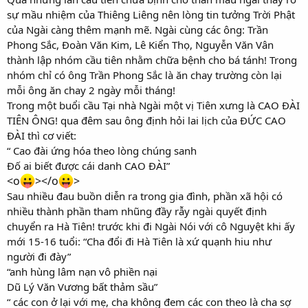
sự mầu nhiệm của Thiêng Liêng nên lòng tin tưởng Trời Phật
của Ngài càng thêm mạnh mẽ. Ngài cùng các ông: Trần
Phong Sắc, Đoàn Văn Kim, Lê Kiển Thọ, Nguyễn Văn Vân
thành lập nhóm cầu tiên nhằm chữa bệnh cho bá tánh! Trong
nhóm chỉ có ông Trần Phong Sắc là ăn chay trường còn lại
mỗi ông ăn chay 2 ngày mỗi tháng!
Trong một buổi cầu Tại nhà Ngài một vị Tiên xưng là CAO ĐÀI
TIÊN ÔNG! qua đêm sau ông định hỏi lai lịch của ĐỨC CAO
ĐÀI thì cơ viết:
“ Cao đài ứng hóa theo lòng chúng sanh
Đố ai biết được cái danh CAO ĐÀI”
<o
></o
>
Sau nhiều đau buồn diễn ra trong gia đình, phần xã hội có
nhiều thành phần tham nhũng đầy rẫy ngài quyết định
chuyển ra Hà Tiên! trước khi đi Ngài Nói với cô Nguyệt khi ấy
mới 15-16 tuổi: “Cha đổi đi Hà Tiên là xứ quạnh hiu như
người đi đày”
“anh hùng lâm nạn vô phiền nại
Dũ Lý Văn Vương bất thảm sầu”
“ các con ở lại với mẹ, cha không đem các con theo là cha sợ