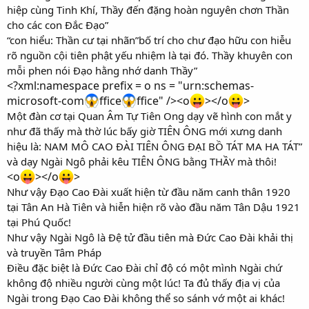
hiệp cùng Tinh Khí, Thầy đến đặng hoàn nguyên chơn Thần
cho các con Đắc Đạo”
“con hiểu: Thần cư tại nhãn”bố trí cho chư đạo hữu con hiễu
rõ nguồn cội tiên phật yếu nhiệm là tại đó. Thầy khuyên con
mỗi phen nói Đạo hằng nhớ danh Thầy”
<?xml:namespace prefix = o ns = "urn:schemas-
microsoft-com
ffice
ffice" /><o
></o
>
Một đàn cơ tại Quan Âm Tự Tiên Ong dạy vẽ hình con mắt y
như đã thấy mà thờ lúc bấy giờ TIÊN ÔNG mới xưng danh
hiệu là: NAM MÔ CAO ĐÀI TIÊN ÔNG ĐẠI BỒ TÁT MA HA TÁT”
và dạy Ngài Ngô phải kêu TIÊN ÔNG bằng THẦY mà thôi!
<o
></o
>
Như vậy Đạo Cao Đài xuất hiện từ đầu năm canh thân 1920
tại Tân An Hà Tiên và hiễn hiện rõ vào đầu năm Tân Dậu 1921
tại Phú Quốc!
Như vậy Ngài Ngô là Đệ tử đầu tiên mà Đức Cao Đài khải thị
và truyền Tâm Pháp
Điều đặc biệt là Đức Cao Đài chỉ độ có một mình Ngài chứ
không độ nhiều người cùng một lúc! Ta đủ thấy địa vị của
Ngài trong Đạo Cao Đài không thể so sánh vớ một ai khác!