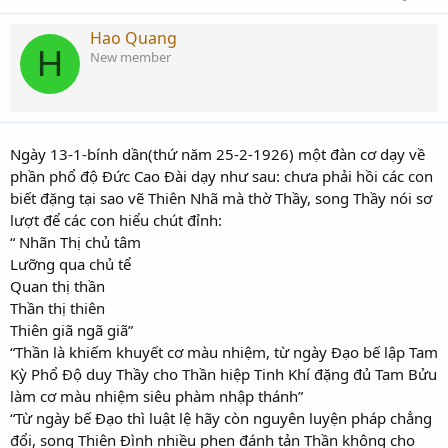
Hao Quang
H
New member
Ngày 13-1-bính dần(thứ năm 25-2-1926) một đàn cơ dạy về
phần phổ độ Đức Cao Đài dạy như sau: chưa phải hồi các con
biết đặng tại sao vẽ Thiên Nhã mà thờ Thầy, song Thầy nói sơ
lượt để các con hiểu chút đỉnh:
“ Nhãn Thị chủ tâm
Lưỡng qua chủ tể
Quan thị thần
Thần thị thiên
Thiên giã ngã giã”
“Thần là khiếm khuyết cơ màu nhiệm, từ ngày Đạo bế lập Tam
Kỳ Phổ Độ duy Thầy cho Thần hiệp Tinh Khí đặng đủ Tam Bửu
làm cơ màu nhiệm siêu phàm nhập thánh”
“Từ ngày bế Đạo thì luật lệ hãy còn nguyên luyện pháp chẳng
đổi, song Thiên Đình nhiều phen đánh tản Thần không cho