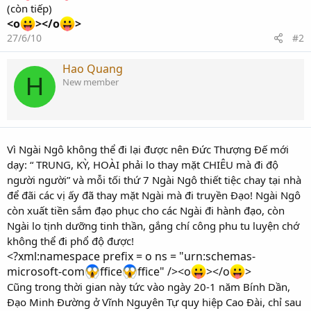
(còn tiếp)
<o
></o
>
27/6/10
#2
Hao Quang
H
New member
Vì Ngài Ngô không thể đi lại được nên Đức Thượng Đế mới
dạy: “ TRUNG, KỲ, HOÀI phải lo thay mặt CHIÊU mà đi độ
người người” và mỗi tối thứ 7 Ngài Ngô thiết tiệc chay tại nhà
để đãi các vị ấy đã thay mặt Ngài mà đi truyền Đạo! Ngài Ngô
còn xuất tiền sắm đạo phục cho các Ngài đi hành đạo, còn
Ngài lo tịnh dưỡng tinh thần, gắng chí công phu tu luyện chớ
không thể đi phổ độ được!
<?xml:namespace prefix = o ns = "urn:schemas-
microsoft-com
ffice
ffice" /><o
></o
>
Cũng trong thời gian này tức vào ngày 20-1 năm Bính Dần,
Đạo Minh Đường ở Vĩnh Nguyên Tự quy hiệp Cao Đài, chỉ sau