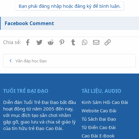
Bạn phải đăng nhập hoặc đăng ký để bình luận.
Facebook Comment
Facebook
Twitter
Reddit
Pinterest
Tumblr
WhatsApp
Email
Link
Chia sẻ:
Vấn đáp học Đạo
TUỔI TRẺ ĐẠI ĐẠO
TÀI LIỆU, AUDIO
Diễn đàn Tuổi Trẻ Đại Đạo bắt đầu
Kinh Sám Hối Cao Đài
hoạt động từ năm 2005 đến nay,
Website Cao Đài
với mục đích tạo sân chơi nhằm
Tủ Sách Đại Đạo
gặp gỡ, giao lưu và chia sẻ giáo lý
Từ Điển Cao Đài
của tín hữu trẻ Đạo Cao Đài.
Cao Đài E-Book