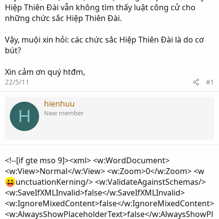
Hiệp Thiên Đài vẫn không tìm thấy luật công cử cho
những chức sắc Hiệp Thiên Đài.
Vậy, muội xin hỏi: các chức sắc Hiệp Thiên Đài là do cơ
bút?
Xin cảm ơn quý htđm,
22/5/11
#1
hienhuu
H
New member
<!--[if gte mso 9]><xml> <w:WordDocument>
<w:View>Normal</w:View> <w:Zoom>0</w:Zoom> <w
unctuationKerning/> <w:ValidateAgainstSchemas/>
<w:SaveIfXMLInvalid>false</w:SaveIfXMLInvalid>
<w:IgnoreMixedContent>false</w:IgnoreMixedContent>
<w:AlwaysShowPlaceholderText>false</w:AlwaysShowPl