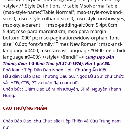
<style> /* Style Definitions */ table.MsoNormalTable
{mso-style-name:"Table Normal"; mso-tstyle-rowband-
size:0; mso-tstyle-colband-size:0; mso-style-noshow:yes;
mso-style-parent:""; mso-padding-alt:0cm 5.4pt 0cm
5.4pt; mso-para-margin:0cm; mso-para-margin-
bottom:.0001pt; mso-pagination:widow-orphan; font-
size:10.0pt; font-family:"Times New Roman"; mso-ansi-
language:#0400; mso-fareast-language:#0400; mso-bidi-
language:#0400;} </style> <![endif]-->
Cung Đạo Đền
Thánh, đêm 1-3-Bính Thìn (dl 31-3-1976). Hồi 1 giờ 50.
Phò loan : Tiếp Dẫn Đạo Nhơn Hợi - Chưởng Ấn Kiết.
Hầu đàn : Bảo Đạo, Thượng Đầu Sư, Ngọc Đầu Sư, chư Chức
sắc HTĐ, CTĐ, PT và toàn đạo nam nữ.
Chép bút : Giám Đạo Lê Minh Khuyên, Sĩ Tải Nguyễn Thanh
Hùng.
CAO THƯỢNG PHẨM
Chào Bảo Đạo, chư Chức sắc Hiệp Thiên và Cửu Trùng nam
nữ.