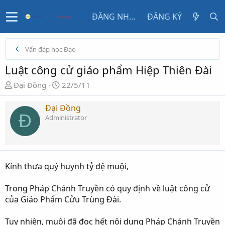
ĐĂNG NHẬP
ĐĂNG KÝ
Vấn đáp học Đạo
Luật công cử giáo phẩm Hiệp Thiên Đài
N
N
Đại Đồng
22/5/11
g
g
ư
à
Đại Đồng
Đ
ờ
y
Administrator
i
g
k
ử
h
i
ở
Kính thưa quý huynh tỷ đệ muội,
i
t
Trong Pháp Chánh Truyền có quy định về luật công cử
ạ
của Giáo Phẩm Cửu Trùng Đài.
o
Tuy nhiên, muội đã đọc hết nội dung Pháp Chánh Truyền