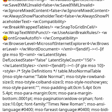
<w:SaveIfXMLInvalid>false</w:SaveIfXMLInvalid>
<w:IgnoreMixedContent>false</w:IgnoreMixedContent>
<w:AlwaysShowPlaceholderText>false</w:AlwaysShowPl
aceholderText> <w:Compatibility>
<w:BreakWrappedTables/> <w:SnapToGridInCell/>
<w:WrapTextWithPunct/> <w:UseAsianBreakRules/> <w
ontGrowAutofit/> </w:Compatibility>
<w:BrowserLevel>MicrosoftInternetExplorer4</w:Brows
erLevel> </w:WordDocument> </xml><![endif]--><!--[if
gte mso 9]><xml> <w:LatentStyles
DefLockedState="false" LatentStyleCount="156">
</w:LatentStyles> </xml><![endif]--><!--[if gte mso 10]>
<style> /* Style Definitions */ table.MsoNormalTable
{mso-style-name:"Table Normal"; mso-tstyle-rowband-
size:0; mso-tstyle-colband-size:0; mso-style-noshow:yes;
mso-style-parent:""; mso-padding-alt:0cm 5.4pt 0cm
5.4pt; mso-para-margin:0cm; mso-para-margin-
bottom:.0001pt; mso-pagination:widow-orphan; font-
size:10.0pt; font-family:"Times New Roman"; mso-ansi-
language:#0400; mso-fareast-language:#0400; mso-bidi-