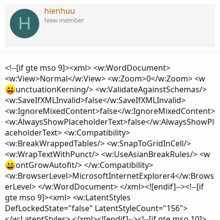
hienhuu
H
New member
<!--[if gte mso 9]><xml> <w:WordDocument>
<w:View>Normal</w:View> <w:Zoom>0</w:Zoom> <w
unctuationKerning/> <w:ValidateAgainstSchemas/>
<w:SaveIfXMLInvalid>false</w:SaveIfXMLInvalid>
<w:IgnoreMixedContent>false</w:IgnoreMixedContent>
<w:AlwaysShowPlaceholderText>false</w:AlwaysShowPl
aceholderText> <w:Compatibility>
<w:BreakWrappedTables/> <w:SnapToGridInCell/>
<w:WrapTextWithPunct/> <w:UseAsianBreakRules/> <w
ontGrowAutofit/> </w:Compatibility>
<w:BrowserLevel>MicrosoftInternetExplorer4</w:Brows
erLevel> </w:WordDocument> </xml><![endif]--><!--[if
gte mso 9]><xml> <w:LatentStyles
DefLockedState="false" LatentStyleCount="156">
</w:LatentStyles> </xml><![endif]--><!--[if gte mso 10]>