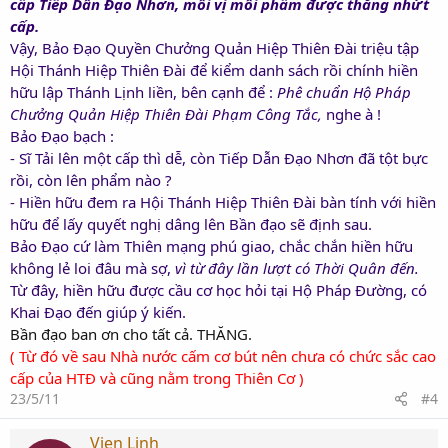
cấp Tiếp Dẫn Đạo Nhơn, mỗi vị mỗi phẩm được thăng nhứt
cấp.
Vậy, Bảo Đạo Quyền Chưởng Quản Hiệp Thiên Đài triệu tập
Hội Thánh Hiệp Thiên Đài để kiểm danh sách rồi chính hiền
hữu lập Thánh Lịnh liền, bên cạnh để :
Phê chuẩn Hộ Pháp
Chưởng Quản Hiệp Thiên Đài Phạm Công Tắc,
nghe à !
Bảo Đạo bạch :
- Sĩ Tải lên một cấp thì dễ, còn Tiếp Dẫn Đạo Nhơn đã tột bực
rồi, còn lên phẩm nào ?
- Hiền hữu đem ra Hội Thánh Hiệp Thiên Đài bàn tính với hiền
hữu để lấy quyết nghị dâng lên Bần đạo sẽ định sau.
Bảo Đạo cứ làm Thiên mạng phú giao, chắc chắn hiền hữu
không lẻ loi đâu mà sợ,
vì từ đây lần lượt có Thời Quân đến.
Từ đây, hiền hữu được cầu cơ học hỏi tại Hộ Pháp Đường, có
Khai Đạo đến giúp ý kiến.
Bần đạo ban ơn cho tất cả. THĂNG.
( T
ừ
đó v
ề
sau Nhà n
ước
c
ấ
m cơ bút nên chưa có ch
ức
s
ắc
cao
c
ấp
của HTĐ và cũng n
ằm
trong Thiên Cơ )
23/5/11
#4
Vien Linh