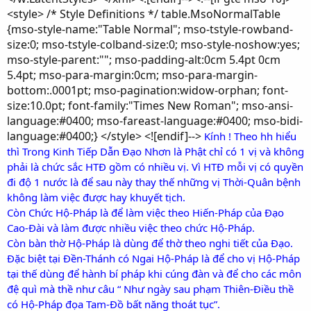
<style> /* Style Definitions */ table.MsoNormalTable
{mso-style-name:"Table Normal"; mso-tstyle-rowband-
size:0; mso-tstyle-colband-size:0; mso-style-noshow:yes;
mso-style-parent:""; mso-padding-alt:0cm 5.4pt 0cm
5.4pt; mso-para-margin:0cm; mso-para-margin-
bottom:.0001pt; mso-pagination:widow-orphan; font-
size:10.0pt; font-family:"Times New Roman"; mso-ansi-
language:#0400; mso-fareast-language:#0400; mso-bidi-
language:#0400;} </style> <![endif]-->
Kính ! Theo hh hiểu
thì Trong Kinh Tiếp Dẫn Đạo Nhơn là Phật chỉ có 1 vị và không
phải là chức sắc HTĐ gồm có nhiều vị. Vì HTĐ mỗi vị có quyền
đi độ 1 nước là để sau này thay thế những vị Thời-Quân bệnh
không làm việc được hay khuyết tịch.
Còn Chức Hộ-Pháp là để làm việc theo Hiến-Pháp của Đạo
Cao-Đài và làm được nhiều việc theo chức Hộ-Pháp.
Còn bàn thờ Hộ-Pháp là dùng để thờ theo nghi tiết của Đạo.
Đặc biệt tại Đền-Thánh có Ngai Hộ-Pháp là để cho vị Hộ-Pháp
tại thế dùng để hành bí pháp khi cúng đàn và để cho các môn
đệ quì mà thề như câu “ Như ngày sau phạm Thiên-Điều thề
có Hộ-Pháp đọa Tam-Đồ bất năng thoát tục”.