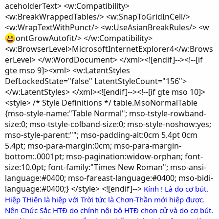
aceholderText> <w:Compatibility>
<w:BreakWrappedTables/> <w:SnapToGridInCell/>
<w:WrapTextWithPunct/> <w:UseAsianBreakRules/> <w
ontGrowAutofit/> </w:Compatibility>
<w:BrowserLevel>MicrosoftInternetExplorer4</w:Brows
erLevel> </w:WordDocument> </xml><![endif]--><!--[if
gte mso 9]><xml> <w:LatentStyles
DefLockedState="false" LatentStyleCount="156">
</w:LatentStyles> </xml><![endif]--><!--[if gte mso 10]>
<style> /* Style Definitions */ table.MsoNormalTable
{mso-style-name:"Table Normal"; mso-tstyle-rowband-
size:0; mso-tstyle-colband-size:0; mso-style-noshow:yes;
mso-style-parent:""; mso-padding-alt:0cm 5.4pt 0cm
5.4pt; mso-para-margin:0cm; mso-para-margin-
bottom:.0001pt; mso-pagination:widow-orphan; font-
size:10.0pt; font-family:"Times New Roman"; mso-ansi-
language:#0400; mso-fareast-language:#0400; mso-bidi-
language:#0400;} </style> <![endif]-->
Kính ! Là do cơ bút.
Hiệp THiên là hiệp với Trời tức là Chơn-Thần mới hiệp được.
Nên Chức Sắc HTĐ do chính nội bộ HTĐ chọn cử và do cơ bút.