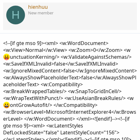
hienhuu
H
New member
<!--[if gte mso 9]><xml> <w:WordDocument>
<w:View>Normal</w:View> <w:Zoom>0</w:Zoom> <w
unctuationKerning/> <w:ValidateAgainstSchemas/>
<w:SaveIfXMLInvalid>false</w:SaveIfXMLInvalid>
<w:IgnoreMixedContent>false</w:IgnoreMixedContent>
<w:AlwaysShowPlaceholderText>false</w:AlwaysShowPl
aceholderText> <w:Compatibility>
<w:BreakWrappedTables/> <w:SnapToGridInCell/>
<w:WrapTextWithPunct/> <w:UseAsianBreakRules/> <w
ontGrowAutofit/> </w:Compatibility>
<w:BrowserLevel>MicrosoftInternetExplorer4</w:Brows
erLevel> </w:WordDocument> </xml><![endif]--><!--[if
gte mso 9]><xml> <w:LatentStyles
DefLockedState="false" LatentStyleCount="156">
</w:LatentStyles> </xml><![endif]--><!--[if gte mso 10]>