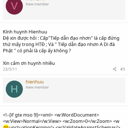
V
New member
Kính huynh Hienhuu
Đệ xin được hỏi : Cấp"Tiếp dẫn đạo nhơn" là cấp đứng
thứ mấy trong HTĐ ; Và " Tiếp dẫn đạo nhơn A Di đà
Phật " có phải là cấp ấy không ?
Xin cảm ơn huynh nhiều
23/5/11
#5
hienhuu
H
New member
<!--[if gte mso 9]><xml> <w:WordDocument>
<w:View>Normal</w:View> <w:Zoom>0</w:Zoom> <w
unctuationKerning/> <w:ValidateAgainstSchemas/>