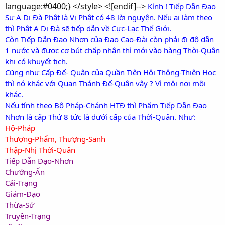
language:#0400;} </style> <![endif]-->
Kính ! Tiếp Dẫn Đạo
Sư A Di Đà Phật là Vị Phật có 48 lời nguyện. Nếu ai làm theo
thì Phật A Di Đà sẽ tiếp dẫn về Cực-Lạc Thế Giới.
Còn Tiếp Dẫn Đạo Nhơn của Đạo Cao-Đài còn phải đi độ dẫn
1 nước và được cơ bút chấp nhận thì mới vào hàng Thời-Quân
khi có khuyết tịch.
Cũng như Cấp Đế- Quân của Quần Tiên Hội Thông-Thiên Học
thì nó khác với Quan Thánh Đế-Quân vậy ? Vì mỗi nơi mỗi
khác.
Nếu tính theo Bộ Pháp-Chánh HTĐ thì Phẩm Tiếp Dẫn Đạo
Nhơn là cấp Thứ 8 tức là dưới cấp của Thời-Quân. Như:
Hộ-Pháp
Thượng-Phẩm, Thượng-Sanh
Thập-Nhị Thời-Quân
Tiếp Dẫn Đạo-Nhơn
Chưởng-Ấn
Cải-Trạng
Giám-Đạo
Thừa-Sử
Truyền-Trạng