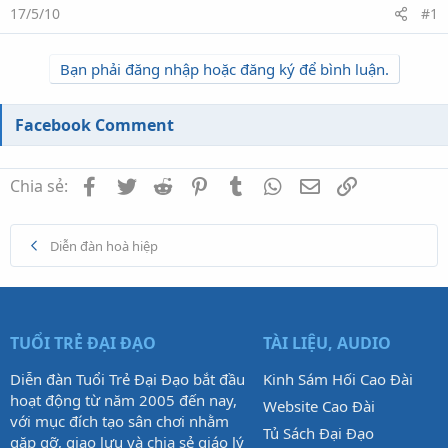
17/5/10
#1
Bạn phải đăng nhập hoặc đăng ký để bình luận.
Facebook Comment
Facebook
Twitter
Reddit
Pinterest
Tumblr
WhatsApp
Email
Link
Chia sẻ:
Diễn đàn hoà hiệp
TUỔI TRẺ ĐẠI ĐẠO
TÀI LIỆU, AUDIO
Diễn đàn Tuổi Trẻ Đại Đạo bắt đầu
Kinh Sám Hối Cao Đài
hoạt động từ năm 2005 đến nay,
Website Cao Đài
với mục đích tạo sân chơi nhằm
Tủ Sách Đại Đạo
gặp gỡ, giao lưu và chia sẻ giáo lý