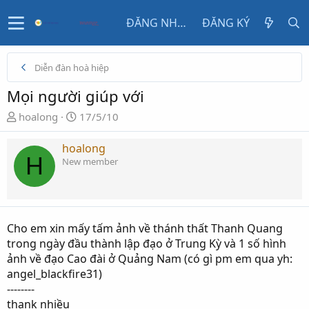
ĐĂNG NHẬP
ĐĂNG KÝ
Diễn đàn hoà hiệp
Mọi người giúp với
N
N
hoalong
17/5/10
g
g
ư
à
hoalong
H
ờ
y
New member
i
g
k
ử
h
i
ở
Cho em xin mấy tấm ảnh về thánh thất Thanh Quang
i
trong ngày đầu thành lập đạo ở Trung Kỳ và 1 số hình
t
ảnh về đạo Cao đài ở Quảng Nam (có gì pm em qua yh:
ạ
angel_blackfire31)
o
--------
thank nhiều