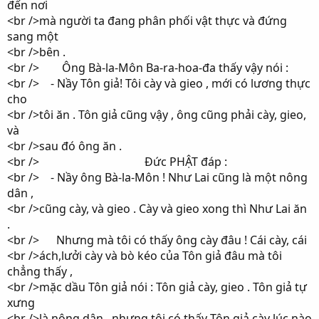
đến nơi
<br />mà người ta đang phân phối vật thực và đứng
sang một
<br />bên .
<br /> Ông Bà-la-Môn Ba-ra-hoa-đa thấy vậy nói :
<br /> - Nầy Tôn giả! Tôi cày và gieo , mới có lương thực
cho
<br />tôi ăn . Tôn giả cũng vậy , ông cũng phải cày, gieo,
và
<br />sau đó ông ăn .
<br /> Đức PHẬT đáp :
<br /> - Nầy ông Bà-la-Môn ! Như Lai cũng là một nông
dân ,
<br />cũng cày, và gieo . Cày và gieo xong thì Như Lai ăn
.
<br /> Nhưng mà tôi có thấy ông cày đâu ! Cái cày, cái
<br />ách,lưởi cày và bò kéo của Tôn giả đâu mà tôi
chẳng thấy ,
<br />mặc dầu Tôn giả nói : Tôn giả cày, gieo . Tôn giả tự
xưng
<br />là nông dân , nhưng tôi có thấy Tôn giả cày lúc nào