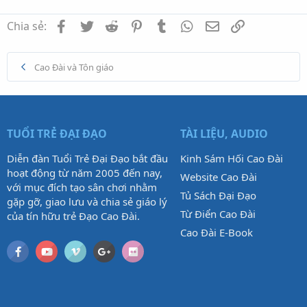
Facebook
Twitter
Reddit
Pinterest
Tumblr
WhatsApp
Email
Link
Chia sẻ:
Cao Đài và Tôn giáo
TUỔI TRẺ ĐẠI ĐẠO
TÀI LIỆU, AUDIO
Diễn đàn Tuổi Trẻ Đại Đạo bắt đầu
Kinh Sám Hối Cao Đài
hoạt động từ năm 2005 đến nay,
Website Cao Đài
với mục đích tạo sân chơi nhằm
Tủ Sách Đại Đạo
gặp gỡ, giao lưu và chia sẻ giáo lý
Từ Điển Cao Đài
của tín hữu trẻ Đạo Cao Đài.
Cao Đài E-Book