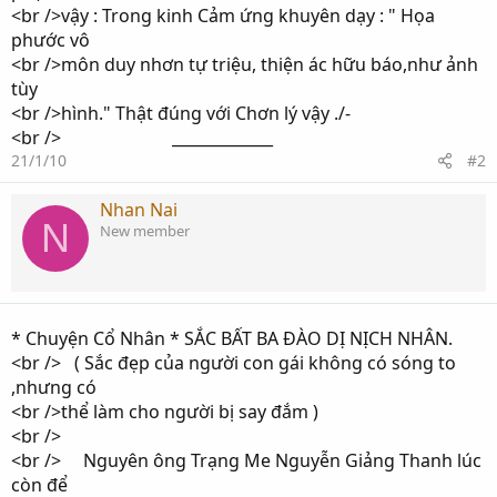
<br />vậy : Trong kinh Cảm ứng khuyên dạy : " Họa
phước vô
<br />môn duy nhơn tự triệu, thiện ác hữu báo,như ảnh
tùy
<br />hình." Thật đúng với Chơn lý vậy ./-
<br /> _____________
21/1/10
#2
Nhan Nai
N
New member
* Chuyện Cổ Nhân * SẮC BẤT BA ĐÀO DỊ NỊCH NHÂN.
<br /> ( Sắc đẹp của người con gái không có sóng to
,nhưng có
<br />thể làm cho người bị say đắm )
<br />
<br /> Nguyên ông Trạng Me Nguyễn Giảng Thanh lúc
còn để