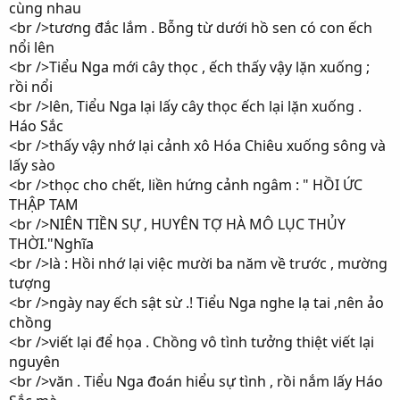
cùng nhau
<br />tương đắc lắm . Bỗng từ dưới hồ sen có con ếch
nổi lên
<br />Tiểu Nga mới cây thọc , ếch thấy vậy lặn xuống ;
rồi nổi
<br />lên, Tiểu Nga lại lấy cây thọc ếch lại lặn xuống .
Háo Sắc
<br />thấy vậy nhớ lại cảnh xô Hóa Chiêu xuống sông và
lấy sào
<br />thọc cho chết, liền hứng cảnh ngâm : " HỒI ỨC
THẬP TAM
<br />NIÊN TIỀN SỰ , HUYÊN TỢ HÀ MÔ LỤC THỦY
THỜI."Nghĩa
<br />là : Hồi nhớ lại việc mười ba năm về trước , mường
tượng
<br />ngày nay ếch sật sừ .! Tiểu Nga nghe lạ tai ,nên ảo
chồng
<br />viết lại để họa . Chồng vô tình tưởng thiệt viết lại
nguyên
<br />văn . Tiểu Nga đoán hiểu sự tình , rồi nắm lấy Háo