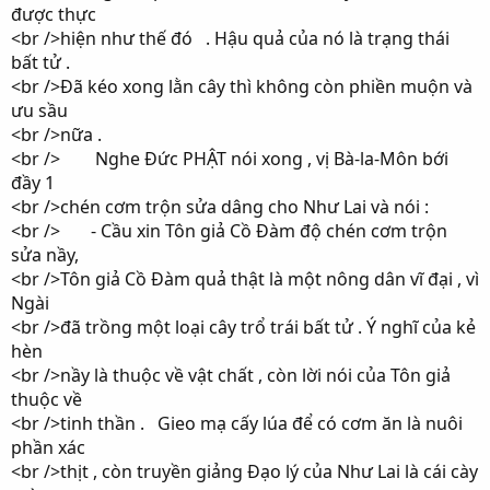
được thực
<br />hiện như thế đó . Hậu quả của nó là trạng thái
bất tử .
<br />Đã kéo xong lằn cây thì không còn phiền muộn và
ưu sầu
<br />nữa .
<br /> Nghe Đức PHẬT nói xong , vị Bà-la-Môn bới
đầy 1
<br />chén cơm trộn sửa dâng cho Như Lai và nói :
<br /> - Cầu xin Tôn giả Cồ Đàm độ chén cơm trộn
sửa nầy,
<br />Tôn giả Cồ Đàm quả thật là một nông dân vĩ đại , vì
Ngài
<br />đã trồng một loại cây trổ trái bất tử . Ý nghĩ của kẻ
hèn
<br />nầy là thuộc về vật chất , còn lời nói của Tôn giả
thuộc về
<br />tinh thần . Gieo mạ cấy lúa để có cơm ăn là nuôi
phần xác
<br />thịt , còn truyền giảng Đạo lý của Như Lai là cái cày