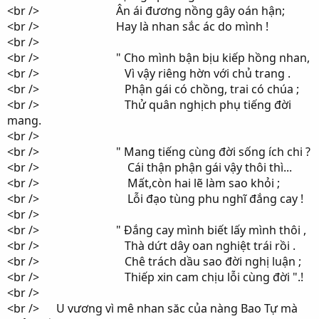
<br /> Ân ái đương nồng gây oán hận;
<br /> Hay là nhan sắc ác do mình !
<br />
<br /> " Cho mình bận bịu kiếp hồng nhan,
<br /> Vì vậy riêng hờn với chủ trang .
<br /> Phận gái có chồng, trai có chúa ;
<br /> Thử quân nghịch phụ tiếng đời
mang.
<br />
<br /> " Mang tiếng cùng đời sống ích chi ?
<br /> Cái thận phận gái vậy thôi thì...
<br /> Mất,còn hai lẽ làm sao khỏi ;
<br /> Lỗi đạo tùng phu nghĩ đắng cay !
<br />
<br /> " Đắng cay mình biết lấy mình thôi ,
<br /> Thà dứt dây oan nghiệt trái rồi .
<br /> Chê trách dầu sao đời nghị luận ;
<br /> Thiếp xin cam chịu lỗi cùng đời ".!
<br />
<br /> U vương vì mê nhan săc của nàng Bao Tự mà