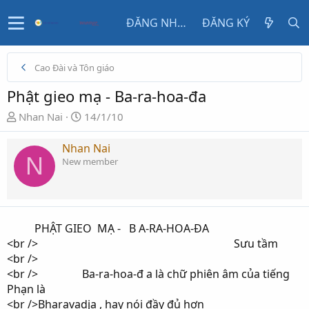
ĐĂNG NHẬP
ĐĂNG KÝ
Cao Đài và Tôn giáo
Phật gieo mạ - Ba-ra-hoa-đa
N
N
Nhan Nai
14/1/10
g
g
ư
à
Nhan Nai
N
ờ
y
New member
i
g
k
ử
h
i
ở
PHẬT GIEO MẠ - B A-RA-HOA-ĐA
i
<br /> Sưu tầm
t
<br />
ạ
<br /> Ba-ra-hoa-đ a là chữ phiên âm của tiếng
o
Phạn là
<br />Bharavadja , hay nói đầy đủ hơn