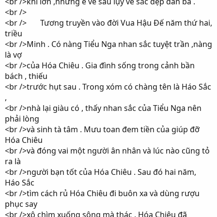
<br />khí lớn ,nhưng e về sau lụy về sắc đẹp đàn bà .
<br />
<br /> Tương truyền vào đời Vua Hậu Đế năm thứ hai,
triều
<br />Minh . Có nàng Tiểu Nga nhan sắc tuyệt trần ,nàng
là vợ
<br />của Hóa Chiêu . Gia đình sống trong cảnh bần
bách , thiếu
<br />trước hụt sau . Trong xóm có chàng tên là Háo Sắc
,
<br />nhà lại giàu có , thấy nhan sắc của Tiểu Nga nên
phải lòng
<br />và sinh tà tâm . Mưu toan đem tiền của giúp đỡ
Hóa Chiêu
<br />và đóng vai một người ân nhân và lúc nào cũng tỏ
ra là
<br />người bạn tốt của Hóa Chiêu . Sau đó hai năm,
Háo Sắc
<br />tìm cách rủ Hóa Chiêu đi buôn xa và dùng rượu
phục say
<br />xô chìm xuống sông mà thác . Hóa Chiêu đã