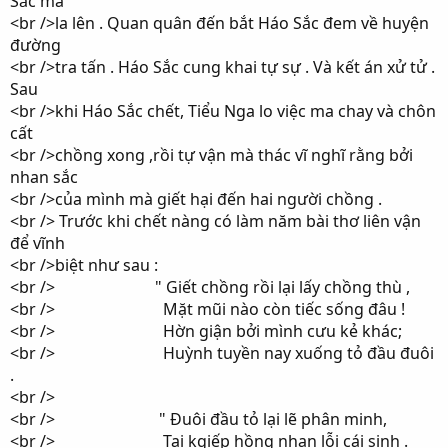
Sắc mà
<br />la lên . Quan quân đến bắt Háo Sắc đem về huyện
đường
<br />tra tấn . Háo Sắc cung khai tự sự . Và kết án xử tử .
Sau
<br />khi Háo Sắc chết, Tiểu Nga lo việc ma chay và chôn
cất
<br />chồng xong ,rồi tự vận mà thác vĩ nghĩ rằng bởi
nhan sắc
<br />của mình mà giết hại đến hai người chồng .
<br /> Trước khi chết nàng có làm năm bài thơ liên vận
để vĩnh
<br />biệt như sau :
<br /> " Giết chồng rồi lại lấy chồng thù ,
<br /> Mặt mũi nào còn tiếc sống đâu !
<br /> Hờn giận bởi mình cưu kẻ khác;
<br /> Huỳnh tuyền nay xuống tỏ đầu đuôi
.
<br />
<br /> " Đuôi đầu tỏ lại lẽ phân minh,
<br /> Tại kgiếp hồng nhan lỗi cái sinh .