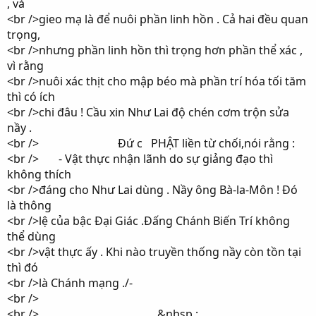
, và
<br />gieo mạ là để nuôi phần linh hồn . Cả hai đều quan
trọng,
<br />nhưng phần linh hồn thì trọng hơn phần thể xác ,
vì rằng
<br />nuôi xác thịt cho mập béo mà phần trí hóa tối tăm
thì có ích
<br />chi đâu ! Cầu xin Như Lai độ chén cơm trộn sửa
nầy .
<br /> Đứ c PHẬT liền từ chối,nói rằng :
<br /> - Vật thực nhận lãnh do sự giảng đạo thì
không thích
<br />đáng cho Như Lai dùng . Nầy ông Bà-la-Môn ! Đó
là thông
<br />lệ của bậc Đại Giác .Đấng Chánh Biến Trí không
thể dùng
<br />vật thực ấy . Khi nào truyền thống nầy còn tồn tại
thì đó
<br />là Chánh mạng ./-
<br />
<br /> &nbsp ; _______ ______