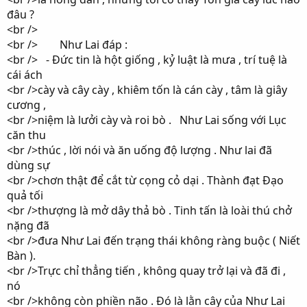
đâu ?
<br />
<br /> Như Lai đáp :
<br /> - Đức tin là hột giống , kỷ luật là mưa , trí tuệ là
cái ách
<br />cày và cây cày , khiêm tốn là cán cày , tâm là giây
cương ,
<br />niệm là lưởi cày và roi bò . Như Lai sống với Lục
căn thu
<br />thúc , lời nói và ăn uống độ lượng . Như lai đã
dùng sự
<br />chơn thật để cắt từ cọng cỏ dại . Thành đạt Đạo
quả tối
<br />thượng là mở dây thả bò . Tinh tấn là loài thú chở
nặng đã
<br />đưa Như Lai đến trạng thái không ràng buộc ( Niết
Bàn ).
<br />Trực chỉ thẳng tiến , không quay trở lại và đã đi ,
nó
<br />không còn phiền não . Đó là lằn cây của Như Lai