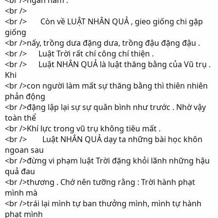
<br />ngàn năm .
<br />
<br /> Còn về LUẬT NHÂN QUẢ , gieo giống chi gặp
giống
<br />nấy, trồng dưa đặng dưa, trồng đậu đặng đậu .
<br /> Luật Trời rất chí công chí thiện .
<br /> Luật NHÂN QUẢ là luật thăng bằng của Vũ trụ .
Khi
<br />con người làm mất sự thăng bằng thì thiên nhiên
phản động
<br />đặng lập lại sự sự quân bình như trước . Nhờ vậy
toàn thể
<br />Khí lực trong vũ trụ không tiêu mất .
<br /> Luật NHÂN QUẢ dạy ta những bài học khôn
ngoan sau
<br />đừng vi phạm luật Trời đặng khỏi lãnh những hậu
quả đau
<br />thương . Chớ nên tưỡng rằng : Trời hành phạt
mình mà
<br />trái lại mình tự ban thưởng mình, mình tự hành
phạt mình