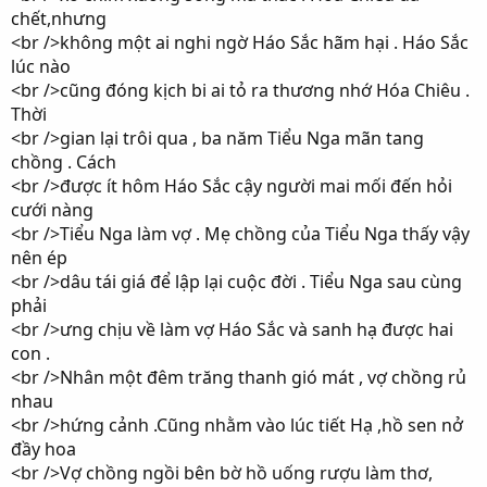
chết,nhưng
<br />không một ai nghi ngờ Háo Sắc hãm hại . Háo Sắc
lúc nào
<br />cũng đóng kịch bi ai tỏ ra thương nhớ Hóa Chiêu .
Thời
<br />gian lại trôi qua , ba năm Tiểu Nga mãn tang
chồng . Cách
<br />được ít hôm Háo Sắc cậy người mai mối đến hỏi
cưới nàng
<br />Tiểu Nga làm vợ . Mẹ chồng của Tiểu Nga thấy vậy
nên ép
<br />dâu tái giá để lập lại cuộc đời . Tiểu Nga sau cùng
phải
<br />ưng chịu về làm vợ Háo Sắc và sanh hạ được hai
con .
<br />Nhân một đêm trăng thanh gió mát , vợ chồng rủ
nhau
<br />hứng cảnh .Cũng nhằm vào lúc tiết Hạ ,hồ sen nở
đầy hoa
<br />Vợ chồng ngồi bên bờ hồ uống rượu làm thơ,