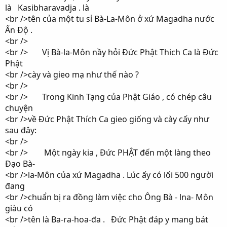
là Kasibharavadja . là
<br />tên của một tu sỉ Bà-La-Môn ở xứ Magadha nước
Ấn Độ .
<br />
<br /> Vị Bà-la-Môn nầy hỏi Đức Phật Thich Ca là Đức
Phật
<br />cày và gieo mạ như thế nào ?
<br />
<br /> Trong Kinh Tạng của Phật Giáo , có chép câu
chuyện
<br />về Đức Phật Thích Ca gieo giống và cày cấy như
sau đây:
<br />
<br /> Một ngày kia , Đức PHẬT đến một làng theo
Đạo Bà-
<br />la-Môn của xứ Magadha . Lúc ấy có lối 500 người
đang
<br />chuẩn bị ra đồng làm việc cho Ông Bà - lna- Môn
giàu có
<br />tên là Ba-ra-hoa-đa . Đức Phật đáp y mang bát