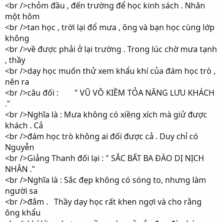
<br />chỏm đầu , đến trường để học kinh sách . Nhân
một hôm
<br />tan học , trời lại đổ mưa , ông và bạn học cùng lớp
không
<br />về được phải ở lại trường . Trong lúc chờ mưa tạnh
, thầy
<br />dạy học muốn thử xem khẩu khí của đám học trò ,
nên ra
<br />câu đối : " VŨ VÔ KIỀM TỎA NĂNG LƯU KHÁCH
."
<br />Nghĩa là : Mưa không có xiềng xích mà giử được
khách . Cả
<br />đám học trò không ai đối được cả . Duy chỉ có
Nguyễn
<br />Giảng Thanh đối lại : " SẮC BẤT BA ĐÀO DỊ NỊCH
NHÂN ."
<br />Nghĩa là : Sắc đẹp không có sóng to, nhưng làm
người sa
<br />đắm . Thầy dạy học rất khen ngợi và cho rằng
ông khẩu