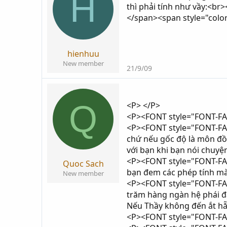
H
thì phải tính như vầy:<br>
</span><span style="color:
hienhuu
New member
21/9/09
Q
<P> </P>
<P><FONT style="FONT-FAM
<P><FONT style="FONT-FAMI
chứ nếu gốc độ là môn đồ 
với bạn khi bạn nói chuyện
<P><FONT style="FONT-FAMI
Quoc Sach
bạn đem các phép tính m
New member
<P><FONT style="FONT-FAMI
trăm hàng ngàn hệ phái đã
Nếu Thầy không đến ắt hẵ
<P><FONT style="FONT-FAMI