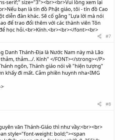
ans-serif;" size="3"><br><br>Vui lòng xem lại
r>Nếu bạn là tín đồ Phật giáo, tôi - tín đồ Cao
ột diễn đàn khác. Sẽ cố gắng "Lựa lời mà nói
o để trao đổi thêm với các thành viên Tôn
để học hỏi.<br>Kính.<br><br></font><br>
#7
ặng Danh Thánh-Địa là Nước Nam này mà Lão
, thảm, thảm.../. Kính" </FONT></strong></P>
ánh ngôn, Thánh giáo nói về "hiện tượng"
uên khấy đi mất. Cảm phiền huynh nha<IMG
->
#8
 Nguyên văn Thánh-Giáo thì như vầy:<br><br>
span style="font-weight: bold;"><span