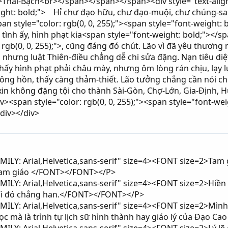
>Thái-Bạch<br></span></span></span><div style="text-align: l
ight: bold;"> Hỉ chư đạo hữu, chư đạo-muội, chư chúng-sa
<span style="color: rgb(0, 0, 255);"><span style="font-weig
i tình ấy, hình phạt kia<span style="font-weight: bold;"><
 rgb(0, 0, 255);">, cũng đáng đó chút. Lão vì đã yêu thương
 nhưng luật Thiên-điều chẳng dễ chi sửa đặng. Nạn tiêu diệ
thấy hình phạt phải châu mày, nhưng ôm lòng rán chịu, lạy 
ng hồn, thấy càng thảm-thiết. Lão tưởng chẳng cần nói c
in không đặng tội cho thành Sài-Gòn, Chợ-Lớn, Gia-Định, H
><span style="color: rgb(0, 0, 255);"><span style="font-wei
div></div>
LY: Arial,Helvetica,sans-serif" size=4><FONT size=2>Tam g
 Tam giáo </FONT></FONT></P>
Y: Arial,Helvetica,sans-serif" size=4><FONT size=2>Hiền ch
 gì đó chẳng han.</FONT></FONT></P>
LY: Arial,Helvetica,sans-serif" size=4><FONT size=2>Mình
 mà là trình tự lịch sữ hình thành hay giáo lý của Đạo Ca