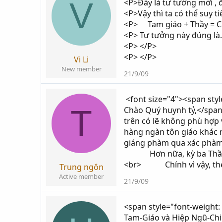
V
<P>Đây là tư tưởng mới , 
<P>Vậy thì ta có thể suy t
<P> Tam giáo + Thầy = Ca
<P> Tư tưởng này đúng là..
<P> </P>
<P> </P>
Vi Li
New member
21/9/09
<font size="4"><span sty
T
Chào Quý huynh tỷ,</span
trên có lẽ không phù hợp
hàng ngàn tôn giáo khá
giáng phàm qua xác phà
Hơn nữa, kỳ ba Thầy đón
<br> Chính vì vậy, theo
Trung ngôn
Active member
21/9/09
<span style="font-weight:
Tam-Giáo và Hiệp Ngũ-Chi.