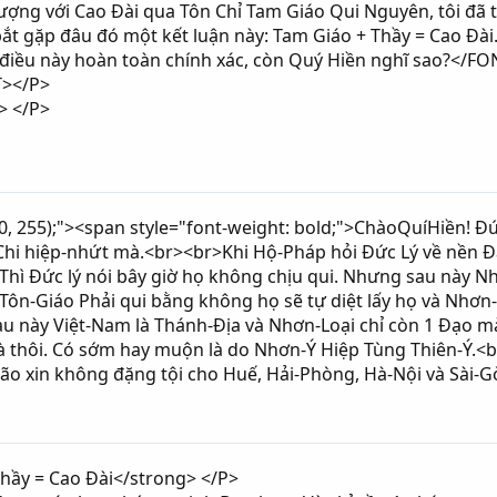
ợng với Cao Đài qua Tôn Chỉ Tam Giáo Qui Nguyên, tôi đã 
 bắt gặp đâu đó một kết luận này: Tam Giáo + Thầy = Cao Đà
điều này hoàn toàn chính xác, còn Quý Hiền nghĩ sao?</F
T></P>
> </P>
, 0, 255);"><span style="font-weight: bold;">ChàoQuíHiền! 
Chi hiệp-nhứt mà.<br><br>Khi Hộ-Pháp hỏi Đức Lý về nền 
> Thì Đức lý nói bây giờ họ không chịu qui. Nhưng sau này 
Tôn-Giáo Phải qui bằng không họ sẽ tự diệt lấy họ và Nhơn
au này Việt-Nam là Thánh-Địa và Nhơn-Loại chỉ còn 1 Đạo m
mà thôi. Có sớm hay muộn là do Nhơn-Ý Hiệp Tùng Thiên-Ý.<
o xin không đặng tội cho Huế, Hải-Phòng, Hà-Nội và Sài-Gòn
hầy = Cao Đài</strong> </P>