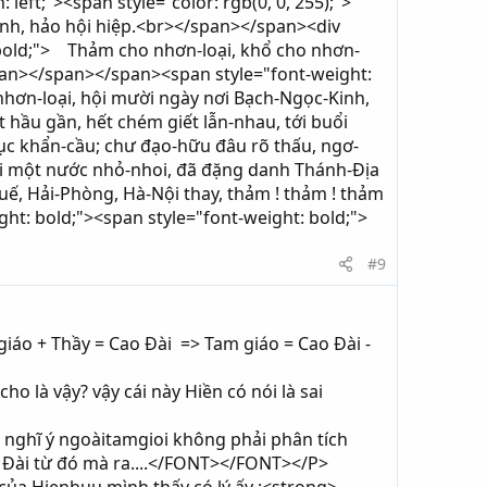
eft;"><span style="color: rgb(0, 0, 255);">
nh, hảo hội hiệp.<br></span></span><div
ht: bold;"> Thảm cho nhơn-loại, khổ cho nhơn-
/span></span></span><span style="font-weight:
 nhơn-loại, hội mười ngày nơi Bạch-Ngọc-Kinh,
t hầu gần, hết chém giết lẫn-nhau, tới buổi
lục khẩn-cầu; chư đạo-hữu đâu rõ thấu, ngơ-
hi một nước nhỏ-nhoi, đã đặng danh Thánh-Địa
uế, Hải-Phòng, Hà-Nội thay, thảm ! thảm ! thảm
ght: bold;"><span style="font-weight: bold;">
#9
iáo + Thầy = Cao Đài => Tam giáo = Cao Đài -
o là vậy? vậy cái này Hiền có nói là sai
 nghĩ ý ngoàitamgioi không phải phân tích
o Đài từ đó mà ra....</FONT></FONT></P>