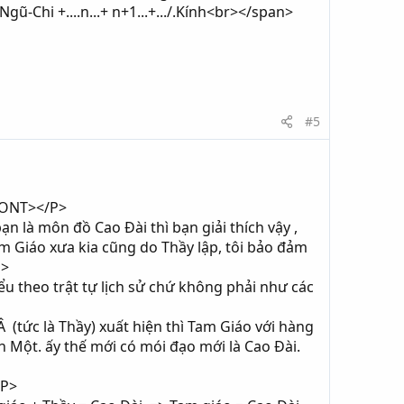
-Chi +....n...+ n+1...+.../.Kính<br></span>
#5
/FONT></P>
 là môn đồ Cao Đài thì bạn giải thích vậy ,
m Giáo xưa kia cũng do Thầy lập, tôi bảo đảm
P>
ểu theo trật tự lịch sử chứ không phải như các
 (tức là Thầy) xuất hiện thì Tam Giáo với hàng
 Một. ấy thế mới có mói đạo mới là Cao Đài.
/P>