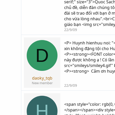
serif;" size="3">Quoc Sach
chủ đề, diễn đàn chúng tôi
đài sẽ trao đổi với bạn ở
cho vừa lòng nhau".<br>Ch
giáo bạn <img src="smile
22/9/09
<P> Huynh hienhuu noi: "
D
xin không đặng tội cho Hu
<P><strong><FONT color=
này được không ạ ! Có lầ
src="smileys/smiley4.gif
<P><strong> Cảm ơn huynh
daoky_tqb
New member
22/9/09
H
<span style="color: rgb(0
</span></span><div style="