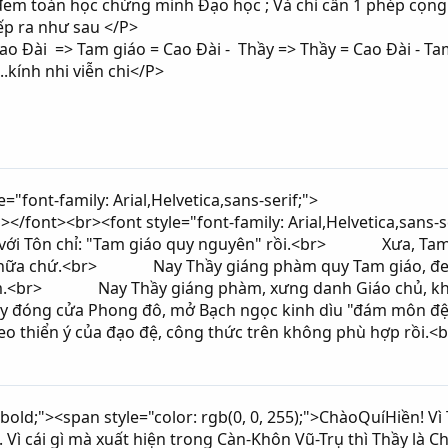
đem toán học chứng minh Đạo học ; Và chỉ cần 1 phép cọng t
iếp ra như sau </P>
o Đài => Tam giáo = Cao Đài - Thầy => Thầy = Cao Đài - Ta
.kính nhi viễn chi</P>
le="font-family: Arial,Helvetica,sans-serif;">
></font><br><font style="font-family: Arial,Helvetica,sa
 với Tôn chỉ: "Tam giáo quy nguyên" rồi.<br> Xưa, Tam gi
c nữa chứ.<br> Nay Thầy giáng phàm quy Tam giáo, đ
m.<br> Nay Thầy giáng phàm, xưng danh Giáo chủ, khôn
g cửa Phong đô, mở Bạch ngọc kinh dìu "đám môn đệ thươ
 thiển ý của đạo đệ, công thức trên không phù hợp rồ
 bold;"><span style="color: rgb(0, 0, 255);">ChàoQuíHiền! V
 Vì cái gì mà xuất hiện trong Càn-Khôn Vũ-Trụ thì Thầy là C