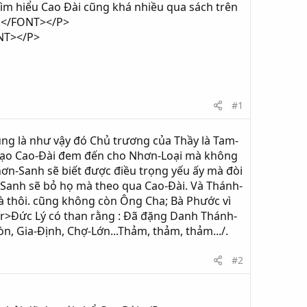
tìm hiểu Cao Đài cũng khá nhiều qua sách trên
i.</FONT></P>
ONT></P>
#1
Đúng là như vậy đó Chủ trương của Thầy là Tam-
Đạo Cao-Đài đem đến cho Nhơn-Loại mà không
Nhơn-Sanh sẽ biết được điều trọng yếu ấy mà đòi
-Sanh sẽ bỏ họ mà theo qua Cao-Đài. Và Thánh-
à thôi. cũng không còn Ông Cha; Bà Phước vì
br>Đức Lý có than rằng : Đã đặng Danh Thánh-
, Gia-Định, Chợ-Lớn...Thảm, thảm, thảm.../.
#2