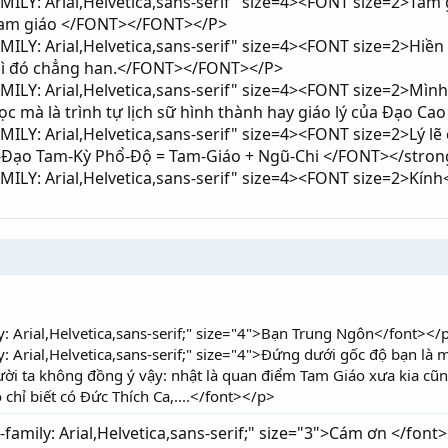
LY: Arial,Helvetica,sans-serif" size=4><FONT size=2>Tam g
 Tam giáo </FONT></FONT></P>
Y: Arial,Helvetica,sans-serif" size=4><FONT size=2>Hiền ch
 gì đó chẳng han.</FONT></FONT></P>
LY: Arial,Helvetica,sans-serif" size=4><FONT size=2>Mình
 mà là trình tự lịch sữ hình thành hay giáo lý của Đạo Ca
LY: Arial,Helvetica,sans-serif" size=4><FONT size=2>Lý lẽ 
-Đạo Tam-Kỳ Phổ-Độ = Tam-Giáo + Ngũ-Chi </FONT></str
ILY: Arial,Helvetica,sans-serif" size=4><FONT size=2>K
y: Arial,Helvetica,sans-serif;" size="4">Bạn Trung Ngôn</font></
: Arial,Helvetica,sans-serif;" size="4">Đứng dưới gốc độ bạn là m
ời ta không đồng ý vậy: nhật là quan điểm Tam Giáo xưa kia cũng
chỉ biết có Đức Thích Ca,....</font></p>
family: Arial,Helvetica,sans-serif;" size="3">Cám ơn </font><