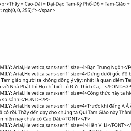
<br>Thầy = Cao-Đài = Đại-Đạo Tam-Kỳ Phổ-Độ = Tam-Giáo + Ngũ
 rgb(0, 0, 255);"></span>
ILY: Arial,Helvetica,sans-serif" size=4>Bạn Trung Ngôn<
LY: Arial,Helvetica,sans-serif" size=4>Đứng dưới gốc độ bạn
Tam giáo người ta không đồng ý vậy: nhật là quan điểm Ta
 với Nhà Phật thì Họ chỉ biết có Đức Thích Ca,....</FONT></
LY: Arial,Helvetica,sans-serif" size=4>Công thức này ta hi
à so sánh:</FONT></P>
LY: Arial,Helvetica,sans-serif" size=4>Trước khi đấng A Á Â
 có rồi. Thầy đến dạy cho chúng ta Qui Tam Giáo này Thành
n hiện nay chưa có Cao Đài.</FONT></P>
LY: Arial,Helvetica,sans-serif" size=4>Hiền Vi Li</FONT><