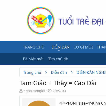
TRANG CHỦ
DIỄN ĐÀN
CÓ GÌ MỚI
THÀN
Bài viết mới
Tìm chủ đề
Trang chủ
Diễn đàn
DIỄN ĐÀN NGHI
Tam Giáo + Thầy = Cao Đài
N
N
ngoaitamgioi
20/9/09
g
g
ư
à
<P><FONT size=4>Kính Ch
ờ
y