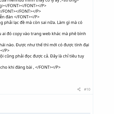
của Hienhuu mình thấy có lý ấy ;<strong>
ong></FONT></FONT></P>
nh</FONT></FONT></P>
diễn đàn </FONT></P>
g phải lạc đề mà còn sai nữa. Làm gì mà có
ếu ai đó copy vào trang web khác mà phê bình
ái nào. Được như thế thì mới có được tính đại
></P>
cũng phải đọc được cả. Đây là chỉ tiêu tuy
 cho khi đăng bài , </FONT></P>
#10