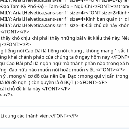
LY: Arial,Helvetica,sans-serif" size=4><FONT size=2>Lý lẽ 
-Đạo Tam-Kỳ Phổ-Độ = Tam-Giáo + Ngũ-Chi </FONT></str
ILY: Arial,Helvetica,sans-serif" size=4><FONT size=2>Kí
LY: Arial,Helvetica,sans-serif" size=4>Kính ban quản trị 
LY: Arial,Helvetica,sans-serif" size=4>Cái chủ đề này khôn
. </FONT></P>
hấy khó chịu khi phải thấy những bài viết kiểu thế này. N
ng </FONT></P>
tiếng nói Cao Đài là tiếng nói chung , không mang 1 sắc th
ằng khai chánh pháp của chúng ta ở ngay hôm nay </FONT
 Cao Đài phải là ngôn ngữ mà thành phần nào trong xã hội 
hững đạo hữu nào muốn nói hoặc muốn viết. </FONT></P>
 ý , mong vì cơ đồ của nền Đại Đạo ; mong quí vị cẩn trọng
à lời đề nghị ( còn quyền là ở BQT ) :</FONT></P>
ái chủ đề kì lạ này </FONT></P>
> </P>
Li cùng các thành viên,</FONT></P>