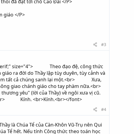
hôi đã đạt tới chổ Cao Đài </P>
m giáo </P>
#3
ns-serif;" size="4"> Theo đạo đệ, công thức
áo ra đời do Thầy lập tùy duyên, tùy cảnh và
em tất cả chúng sanh lại một.<br> Xưa,
g giao chánh giáo cho tay phàm nữa.<br>
ng yêu" (lời của Thầy) về ngôi xưa vị cũ.
i.<br> Kính. <br>Kính.<br></font>
#4
ì Thầy là Chúa Tể của Càn-Khôn Vũ-Trụ nên Qui
húa Tể hết. Nếu tính Công thức theo toán học