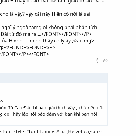
iáo + Thầy = Cao Đài => Tam giáo = Cao Đài -
o là vậy? vậy cái này Hiền có nói là sai
 nghĩ ý ngoàitamgioi không phải phân tích
o Đài từ đó mà ra....</FONT></FONT></P>
của Hienhuu mình thấy có lý ấy ;<strong>
ong></FONT></FONT></P>
ính</FONT></P></FONT>
#6
p>
ôn đồ Cao Đài thì bạn giải thích vậy , chứ nếu gốc
 do Thầy lập, tôi bảo đảm với bạn khi bạn nói
font style="font-family: Arial,Helvetica,sans-