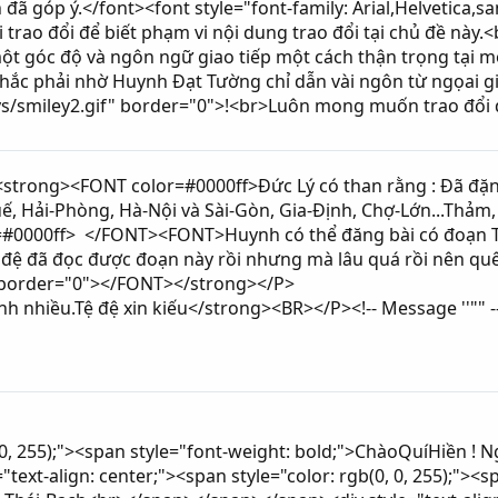
 đã góp ý.</font><font style="font-family: Arial,Helvetica,s
 trao đổi để biết phạm vi nội dung trao đổi tại chủ đề này.<b
 một góc độ và ngôn ngữ giao tiếp một cách thận trọng tại m
ắc phải nhờ Huynh Đạt Tường chỉ dẫn vài ngôn từ ngọai gia
ys/smiley2.gif" border="0">!<br>Luôn mong muốn trao đổi 
<strong><FONT color=#0000ff>Đức Lý có than rằng : Đã đ
ế, Hải-Phòng, Hà-Nội và Sài-Gòn, Gia-Định, Chợ-Lớn...Thảm
#0000ff> </FONT><FONT>Huynh có thể đăng bài có đoạn Th
n đệ đã đọc được đoạn này rồi nhưng mà lâu quá rồi nên q
" border="0"></FONT></strong></P>
 nhiều.Tệ đệ xin kiếu</strong><BR></P><!-- Message ''"" -
, 0, 255);"><span style="font-weight: bold;">ChàoQuíHiền !
text-align: center;"><span style="color: rgb(0, 0, 255);"><