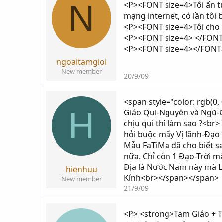
N
<P><FONT size=4>Tôi ấn tư
i
g
mạng internet, có lần tôi
k
ử
<P><FONT size=4>Tôi cho 
h
i
<P><FONT size=4> </FON
ở
<P><FONT size=4></FONT
i
t
ngoaitamgioi
ạ
New member
20/9/09
o
<span style="color: rgb(0
H
Giáo Qui-Nguyên và Ngũ-
chịu qui thì làm sao ?<br
hỏi buộc mấy Vị lãnh-Đạo 
Mẫu FaTiMa đã cho biết s
nữa. Chỉ còn 1 Đạo-Trời 
Địa là Nước Nam này mà Lã
hienhuu
Kính<br></span></span>
New member
21/9/09
<P> <strong>Tam Giáo + T