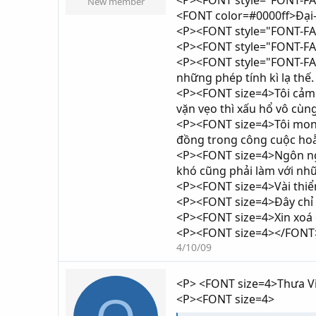
<P><FONT style="FONT-FAMI
New member
<FONT color=#0000ff>Đại
<P><FONT style="FONT-FAM
<P><FONT style="FONT-FAMI
<P><FONT style="FONT-FAMI
những phép tính kì lạ thế
<P><FONT size=4>Tôi cảm t
vặn vẹo thì xấu hổ vô cù
<P><FONT size=4>Tôi mong 
đồng trong công cuộc ho
<P><FONT size=4>Ngôn ngữ
khó cũng phải làm với n
<P><FONT size=4>Vài thiển
<P><FONT size=4>Đây chỉ l
<P><FONT size=4>Xin xoá c
<P><FONT size=4></FONT
4/10/09
<P> <FONT size=4>Thưa Vi
<P><FONT size=4>