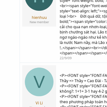
style="font-weight: bold;"
<br><span style="font-we
style="text-align: left;">
loại !<br> Đời quá dữ, tộ
hienhuu
bold;"><span style="color:
New member
cải cho qua nạn nhơn-loại,
bịnh chướng sát hại. Lão 
ngơ ngáo-ngáo như kẻ khô
là nước Nam nầy, mà Lão x
!..</span></span><br></div
</span></span></span></
22/9/09
V
<P><FONT style="FONT-FAMI
Thầy => Thầy = Cao Đài -
<P><FONT style="FONT-FAMIL
không?: 1+1= 3-1 hay 4-2
<P><FONT style="FONT-FAMI
theo phương pháp toán học
Vi Li