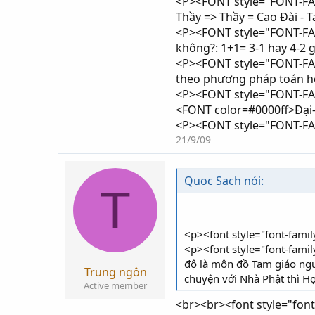
<P><FONT style="FONT-FAMI
Thầy => Thầy = Cao Đài -
<P><FONT style="FONT-FAMIL
không?: 1+1= 3-1 hay 4-2
<P><FONT style="FONT-FAMI
theo phương pháp toán học
<P><FONT style="FONT-FAMI
<FONT color=#0000ff>Đại
<P><FONT style="FONT-FAM
21/9/09
Quoc Sach nói:
T
<p><font style="font-famil
<p><font style="font-family
độ là môn đồ Tam giáo ngư
Trung ngôn
chuyện với Nhà Phật thì Họ 
Active member
<br><br><font style="font-